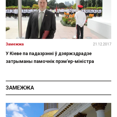
Замежжа
21.12.2017
У Кіеве па падазрэнні ў дзяржздрадзе
затрыманы памочнік прэм'ер-міністра
ЗАМЕЖЖА