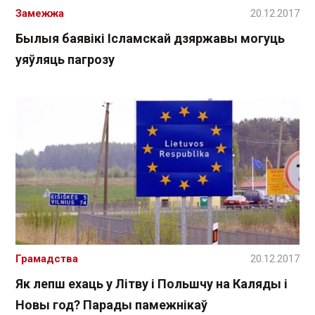
Замежжа
20.12.2017
Былыя баявікі Ісламскай дзяржавы могуць
уяўляць пагрозу
Грамадства
20.12.2017
Як лепш ехаць у Літву і Польшчу на Каляды і
Новы год? Парады памежнікаў