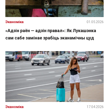
Эканоміка
01.05.2026
«Адзін раён — адзін правал»: Як Лукашэнка
сам сабе замінае зрабіць эканамічны цуд
Эканоміка
17.04.2026