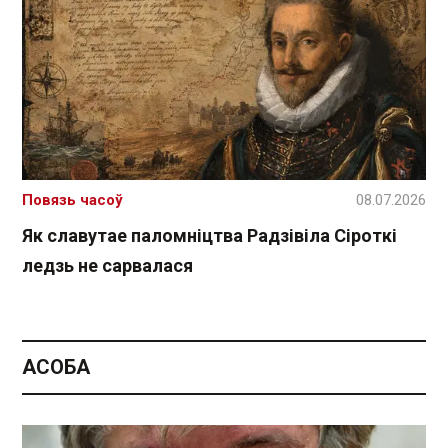
Повязь часоў
08.07.2026
Як славутае паломніцтва Радзівіла Сіроткі
ледзь не сарвалася
АСОБА