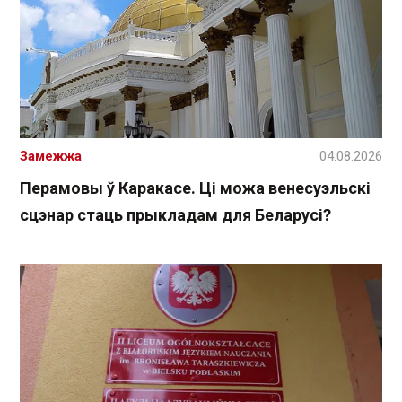
Замежжа
04.08.2026
Перамовы ў Каракасе. Ці можа венесуэльскі
сцэнар стаць прыкладам для Беларусі?