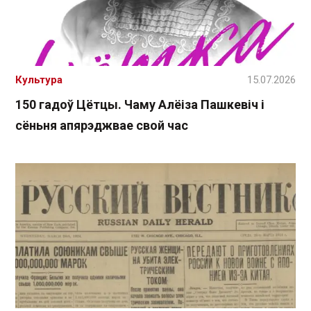
Культура
15.07.2026
150 гадоў Цётцы. Чаму Алёіза Пашкевіч і
сёньня апярэджвае свой час