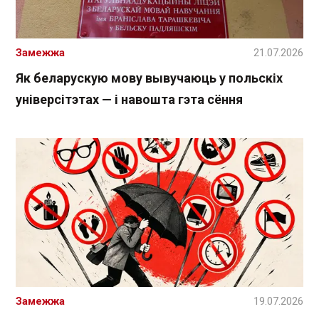
Замежжа
21.07.2026
Як беларускую мову вывучаюць у польскіх
універсітэтах — і навошта гэта сёння
Замежжа
19.07.2026