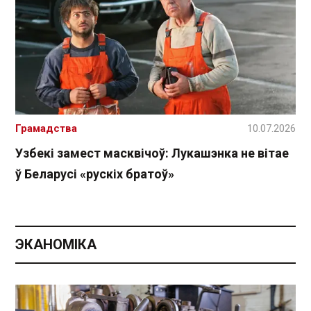
Грамадства
10.07.2026
Узбекі замест масквічоў: Лукашэнка не вітае
ў Беларусі «рускіх братоў»
ЭКАНОМІКА