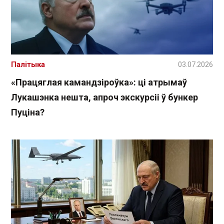
Палітыка
03.07.2026
«Працяглая камандзіроўка»: ці атрымаў
Лукашэнка нешта, апроч экскурсіі ў бункер
Пуціна?