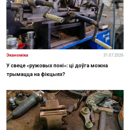
Эканоміка
31.07.2026
У свеце «ружовых поні»: ці доўга можна
трымацца на фікцыях?