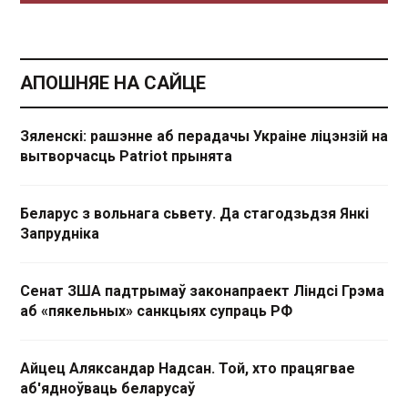
АПОШНЯЕ НА САЙЦЕ
Зяленскі: рашэнне аб перадачы Украіне ліцэнзій на
вытворчасць Patriot прынята
Беларус з вольнага сьвету. Да стагодзьдзя Янкі
Запрудніка
Сенат ЗША падтрымаў законапраект Ліндсі Грэма
аб «пякельных» санкцыях супраць РФ
Айцец Аляксандар Надсан. Той, хто працягвае
аб'ядноўваць беларусаў