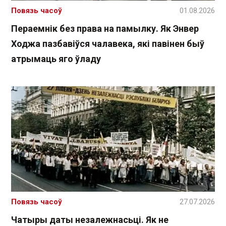
Повязь часоў
01.08.2026
Пераемнік без права на памылку. Як Энвер
Ходжа пазбавіўся чалавека, які павінен быў
атрымаць яго ўладу
Повязь часоў
27.07.2026
Чатыры даты незалежнасьці. Як не