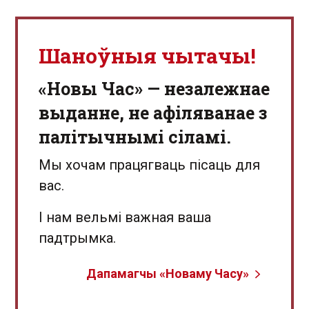
Шаноўныя чытачы!
«Новы Час» — незалежнае
выданне, не афіляванае з
палітычнымі сіламі.
Мы хочам працягваць пісаць для
вас.
І нам вельмі важная ваша
падтрымка.
Дапамагчы «Новаму Часу»