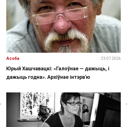
Асоба
23.07.2026
Юрый Хашчавацкі: «Галоўнае — дажыць, і
дажыць годна». Архіўнае інтэрв'ю
Спасылка без VPN