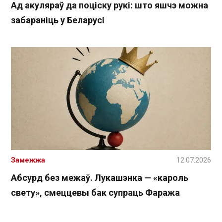
Ад акуляраў да поціску рукі: што яшчэ можна
забараніць у Беларусі
Замежжа
12.07.2026
Абсурд без межаў. Лукашэнка — «кароль
свету», смеццевы бак супраць Фаража