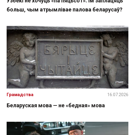
Узбекі не хочуць «па пяцьсот». Ім заплацяць
больш, чым атрымлівае палова беларусаў?
Грамадства
16.07.2026
Беларуская мова — не «бедная» мова