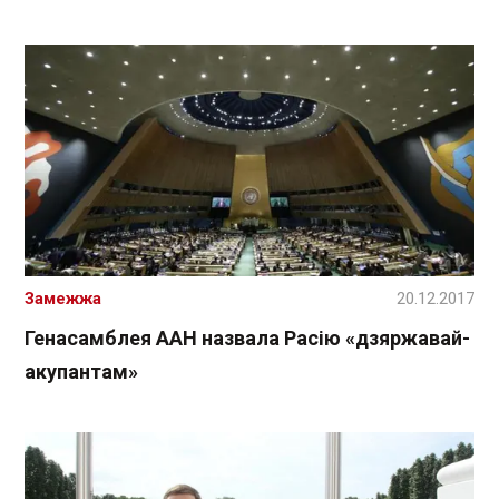
Замежжа
20.12.2017
Генасамблея ААН назвала Расію «дзяржавай-
акупантам»