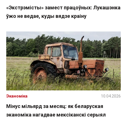
«Экстрэмісты» замест працоўных: Лукашэнка
ўжо не ведае, куды вядзе краіну
Эканоміка
10.04.2026
Мінус мільярд за месяц: як беларуская
эканоміка нагадвае мексіканскі серыял