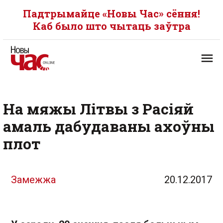
Падтрымайце «Новы Час» сёння!
Каб было што чытаць заўтра
На мяжы Літвы з Расіяй
амаль дабудаваны ахоўны
плот
Замежжа
20.12.2017