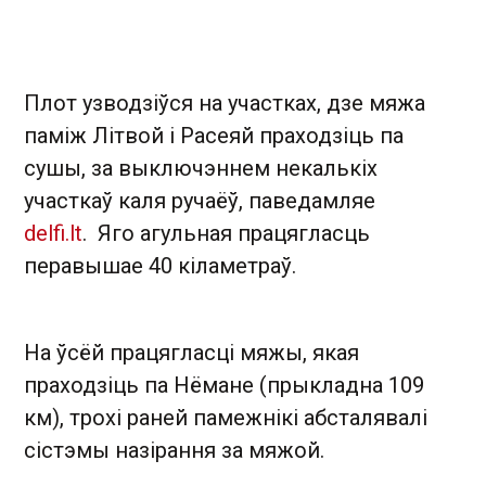
Плот узводзіўся на участках, дзе мяжа
паміж Літвой і Расеяй праходзіць па
сушы, за выключэннем некалькіх
участкаў каля ручаёў, паведамляе
delfi.lt
. Яго агульная працягласць
перавышае 40 кіламетраў.
На ўсёй працягласці мяжы, якая
праходзіць па Нёмане (прыкладна 109
км), трохі раней памежнікі абсталявалі
сістэмы назірання за мяжой.