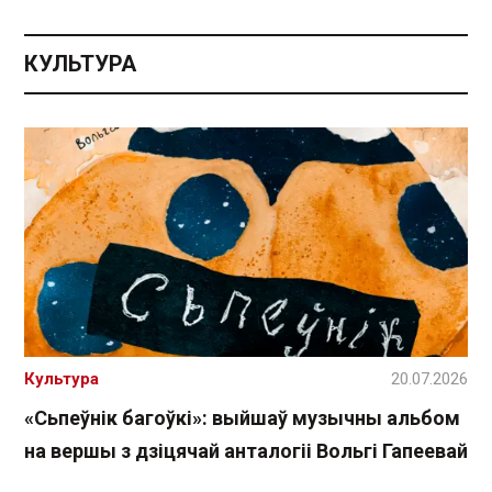
КУЛЬТУРА
Культура
20.07.2026
«Сьпеўнік багоўкі»: выйшаў музычны альбом
на вершы з дзіцячай анталогіі Вольгі Гапеевай