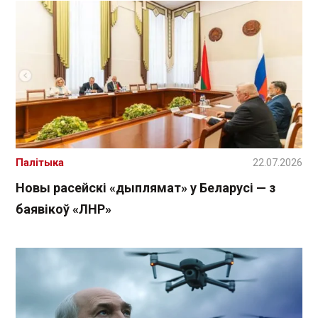
Палітыка
22.07.2026
Новы расейскі «дыплямат» у Беларусі — з
баявікоў «ЛНР»