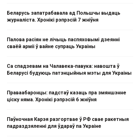
Беларусь запатрабавала ад Польшчы выдаць
журналіста. Хронікі рэпрэсій 7 жніўня
Палова расіян не лічыць паспяховымі дзеянні
сваёй арміі ў вайне супраць Украіны
Са спадзевам на Чалавека-павука: навошта ў
Беларусі будуюць патэнцыйныя мэты для Украіны
Праваабаронцы: падстаў казаць пра змяншэнне
ціску няма. Хронікі рэпрэсій 6 жніўня
Паўночная Карэя разгортвае ў РФ свае ракетныя
падраздзяленні для ўдараў па Украіне