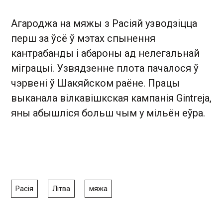
Агароджа на мяжы з Расіяй узводзіцца
перш за ўсё ў мэтах спынення
кантрабанды і абароны ад нелегальнай
міграцыі. Узвядзенне плота пачалося ў
чэрвені ў Шакяйском раёне. Працы
выканала вілкавішкская кампанія Gintreja,
яны абышліся больш чым у мільён еўра.
Расія
Літва
мяжа