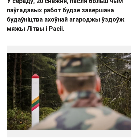
У сераду, 20 снежня, пасля больш чым
паўгадавых работ будзе завершана
будаўніцтва ахоўнай агароджы ўздоўж
мяжы Літвы і Расіі.