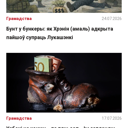
Грамадства
24.07.2026
Бунт у бункеры: як Хрэнін (амаль) адкрыта
пайшоў супраць Лукашэнкі
Грамадства
17.07.2026