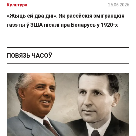
Культура
25.06.2026
«Жыць ёй два дні». Як расейскія эмігранцкія
газэты ў ЗША пісалі пра Беларусь у 1920-х
ПОВЯЗЬ ЧАСОЎ