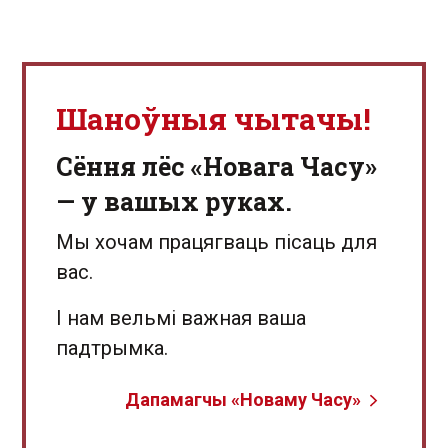
Шаноўныя чытачы!
Сёння лёс «Новага Часу»
— у вашых руках.
Мы хочам працягваць пісаць для
вас.
І нам вельмі важная ваша
падтрымка.
Дапамагчы «Новаму Часу»