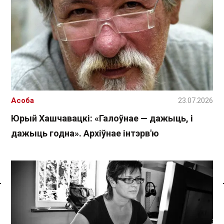
Асоба
23.07.2026
Юрый Хашчавацкі: «Галоўнае — дажыць, і
дажыць годна». Архіўнае інтэрв'ю
Спасылка без VPN