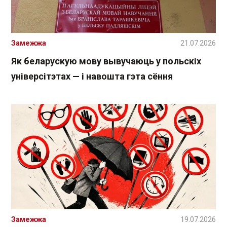
Замежжа
21.07.2026
Як беларускую мову вывучаюць у польскіх
універсітэтах — і навошта гэта сёння
Замежжа
19.07.2026