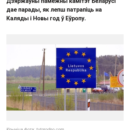
Дзяржаўны памежны камітэт Беларусі
дае парады, як лепш патрапіць на
Каляды і Новы год ў Еўропу.
Крыніца фота: tutgrodno.com