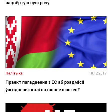
чацвёртую сустрэчу
Палітыка
18.12.2017
Праект пагаднення з ЕС аб ​​рэадмісіі
ўзгоднены: калі патаннее шэнген?