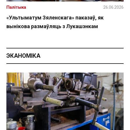
Палітыка
26.06.2026
«Ультыматум Зяленскага» паказаў, як
вынікова размаўляць з Лукашэнкам
ЭКАНОМІКА