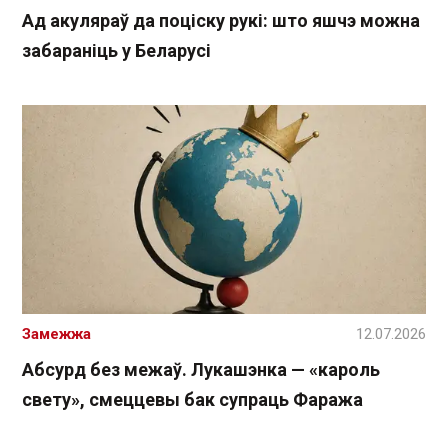
Ад акуляраў да поціску рукі: што яшчэ можна
забараніць у Беларусі
Замежжа
12.07.2026
Абсурд без межаў. Лукашэнка — «кароль
свету», смеццевы бак супраць Фаража