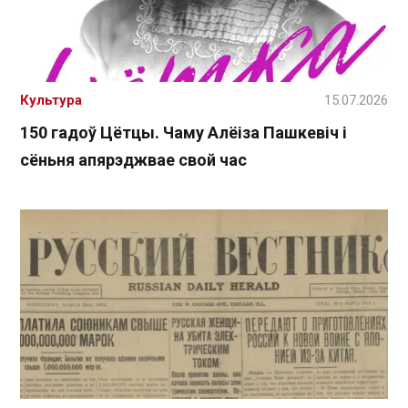
Культура
15.07.2026
150 гадоў Цётцы. Чаму Алёіза Пашкевіч і
сёньня апярэджвае свой час