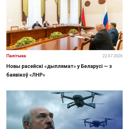
Палітыка
22.07.2026
Новы расейскі «дыплямат» у Беларусі — з
баявікоў «ЛНР»