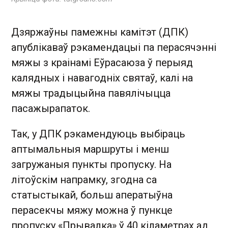
Дзяржаўны памежны камітэт (ДПК)
апублікаваў рэкамендацыі па перасячэнні
мяжы з краінамі Еўрасаюза ў перыяд
калядных і навагодніх святаў, калі на
мяжы традыцыйна павялічыцца
пасажырапаток.
Так, у ДПК рэкамендуюць выбіраць
аптымальныя маршруты і менш
загружаныя пункты пропуску. На
літоўскім напрамку, згодна са
статыстыкай, больш аператыўна
перасекчы мяжу можна ў пункце
пропуску «Прывалка» ў 40 кіламетрах ад