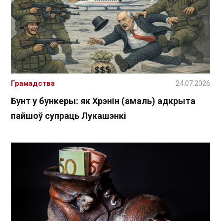
Грамадства
24.07.2026
Бунт у бункеры: як Хрэнін (амаль) адкрыта
пайшоў супраць Лукашэнкі