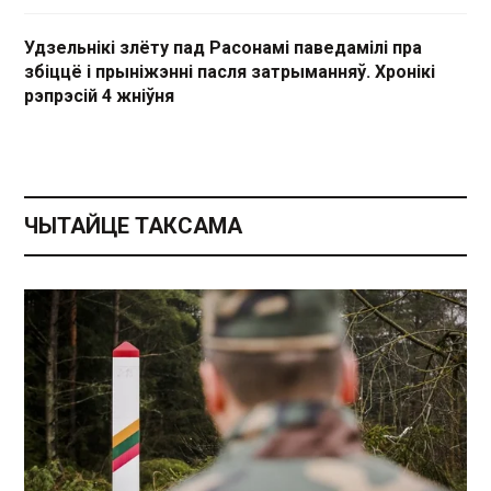
Удзельнікі злёту пад Расонамі паведамілі пра
збіццё і прыніжэнні пасля затрыманняў. Хронікі
рэпрэсій 4 жніўня
ЧЫТАЙЦЕ ТАКСАМА