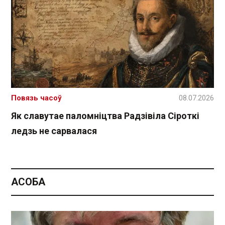
Повязь часоў
08.07.2026
Як славутае паломніцтва Радзівіла Сіроткі
ледзь не сарвалася
АСОБА