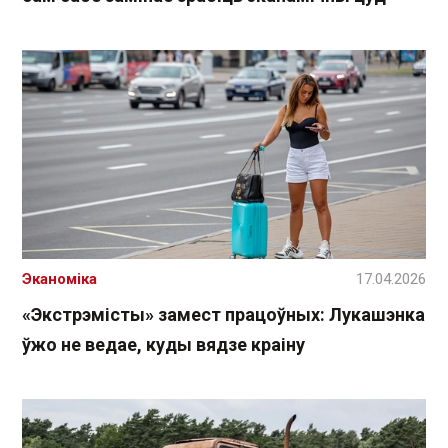
Эканоміка
17.04.2026
«Экстрэмісты» замест працоўных: Лукашэнка
ўжо не ведае, куды вядзе краіну