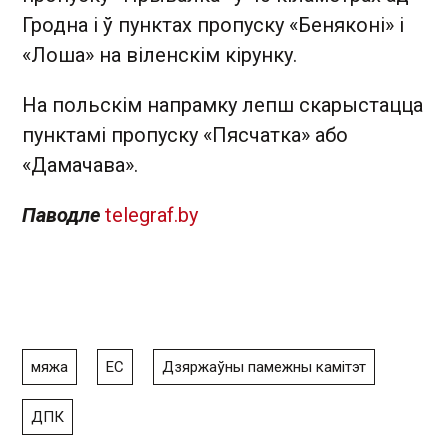
Гродна і ў пунктах пропуску «Беняконі» і
«Лоша» на віленскім кірунку.
На польскім напрамку лепш скарыстацца
пунктамі пропуску «Пясчатка» або
«Дамачава».
Паводле
telegraf.by
мяжа
ЕС
Дзяржаўны памежны камітэт
ДПК