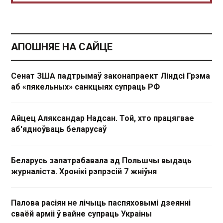
АПОШНЯЕ НА САЙЦЕ
Сенат ЗША падтрымаў законапраект Ліндсі Грэма
аб «пякельных» санкцыях супраць РФ
Айцец Аляксандар Надсан. Той, хто працягвае
аб'ядноўваць беларусаў
Беларусь запатрабавала ад Польшчы выдаць
журналіста. Хронікі рэпрэсій 7 жніўня
Палова расіян не лічыць паспяховымі дзеянні
сваёй арміі ў вайне супраць Украіны