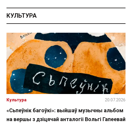
КУЛЬТУРА
Культура
20.07.2026
«Сьпеўнік багоўкі»: выйшаў музычны альбом
на вершы з дзіцячай анталогіі Вольгі Гапеевай