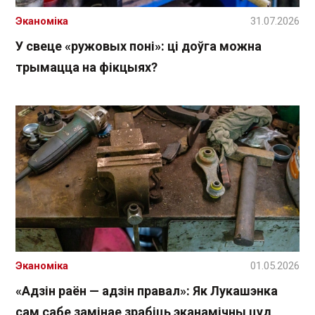
Эканоміка
31.07.2026
У свеце «ружовых поні»: ці доўга можна
трымацца на фікцыях?
Эканоміка
01.05.2026
«Адзін раён — адзін правал»: Як Лукашэнка
сам сабе замінае зрабіць эканамічны цуд