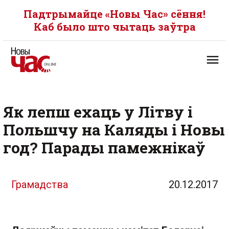
Падтрымайце «Новы Час» сёння!
Каб было што чытаць заўтра
Як лепш ехаць у Літву і
Польшчу на Каляды і Новы
год? Парады памежнікаў
Грамадства
20.12.2017