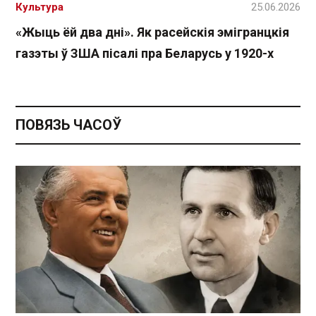
Культура
25.06.2026
«Жыць ёй два дні». Як расейскія эмігранцкія
газэты ў ЗША пісалі пра Беларусь у 1920-х
ПОВЯЗЬ ЧАСОЎ