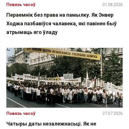
Повязь часоў
01.08.2026
Пераемнік без права на памылку. Як Энвер
Ходжа пазбавіўся чалавека, які павінен быў
атрымаць яго ўладу
Повязь часоў
27.07.2026
Чатыры даты незалежнасьці. Як не