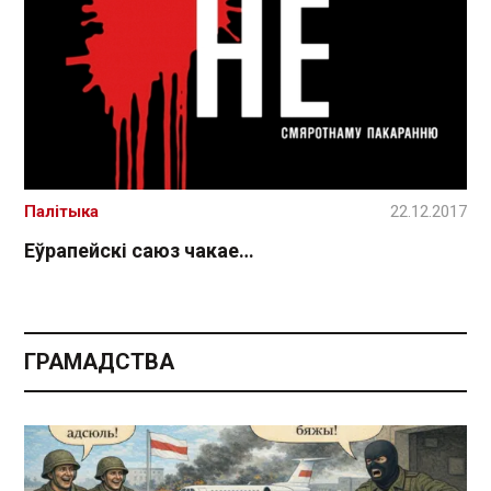
Палітыка
22.12.2017
Еўрапейскі cаюз чакае…
ГРАМАДСТВА