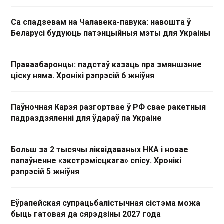
Са спадзевам на Чалавека-павука: навошта ў
Беларусі будуюць патэнцыйныя мэты для Украіны
Праваабаронцы: падстаў казаць пра змяншэнне
ціску няма. Хронікі рэпрэсій 6 жніўня
Паўночная Карэя разгортвае ў РФ свае ракетныя
падраздзяленні для ўдараў па Украіне
Больш за 2 тысячы ліквідаваных НКА і новае
папаўненне «экстрэмісцкага» спісу. Хронікі
рэпрэсій 5 жніўня
Еўрапейская супрацьбалістычная сістэма можа
быць гатовая да сярэдзіны 2027 года