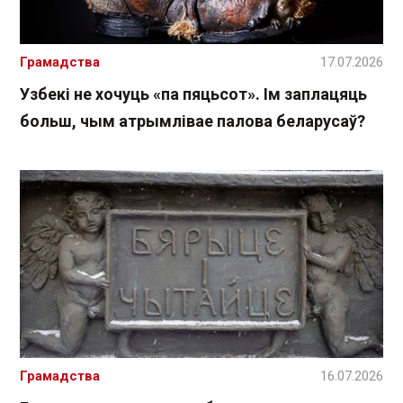
Грамадства
17.07.2026
Узбекі не хочуць «па пяцьсот». Ім заплацяць
больш, чым атрымлівае палова беларусаў?
Грамадства
16.07.2026