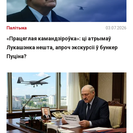
Палітыка
03.07.2026
«Працяглая камандзіроўка»: ці атрымаў
Лукашэнка нешта, апроч экскурсіі ў бункер
Пуціна?