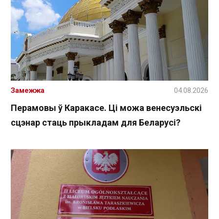
Замежжа
04.08.2026
Перамовы ў Каракасе. Ці можа венесуэльскі
сцэнар стаць прыкладам для Беларусі?