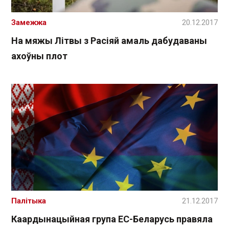
Замежжа
20.12.2017
На мяжы Літвы з Расіяй амаль дабудаваны
ахоўны плот
Палітыка
21.12.2017
Каардынацыйная група ЕС-Беларусь правяла