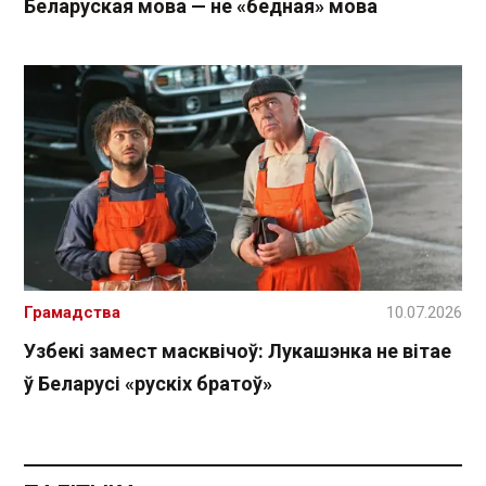
Беларуская мова — не «бедная» мова
Грамадства
10.07.2026
Узбекі замест масквічоў: Лукашэнка не вітае
ў Беларусі «рускіх братоў»