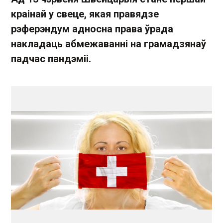
краінай у свеце, якая правядзе
рэферэндум адносна права ўрада
накладаць абмежаванні на грамадзянаў
падчас пандэміі.