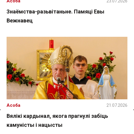
Асоба
23.07.2026
Знаёмства-разьвітаньне. Памяці Евы
Вежнавец
Асоба
21.07.2026
Вялікі кардынал, якога прагнулі забіць
Спасылка без VPN
камуністы і нацысты