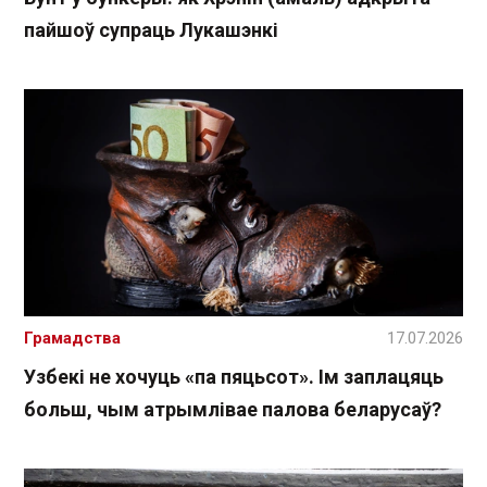
пайшоў супраць Лукашэнкі
Грамадства
17.07.2026
Узбекі не хочуць «па пяцьсот». Ім заплацяць
больш, чым атрымлівае палова беларусаў?