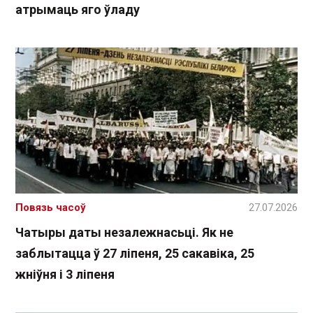
атрымаць яго ўладу
Повязь часоў
27.07.2026
Чатыры даты незалежнасьці. Як не
заблытацца ў 27 ліпеня, 25 сакавіка, 25
жніўня і 3 ліпеня