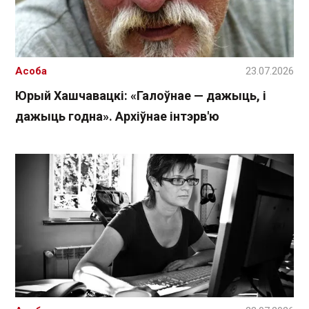
Асоба
23.07.2026
Юрый Хашчавацкі: «Галоўнае — дажыць, і
дажыць годна». Архіўнае інтэрв'ю