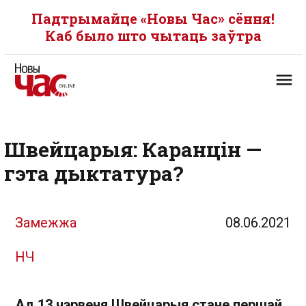
Падтрымайце «Новы Час» сёння!
Каб было што чытаць заўтра
Швейцарыя: Каранцін —
гэта дыктатура?
Замежжа
08.06.2021
НЧ
Ад 13 чэрвеня Швейцарыя стане першай