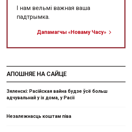
І нам вельмі важная ваша
падтрымка.
Дапамагчы «Новаму Часу»
АПОШНЯЕ НА САЙЦЕ
Зяленскі: Расійская вайна будзе ўсё больш
адчувальнай у іх дома, у Расіі
Незалежнасць коштам піва