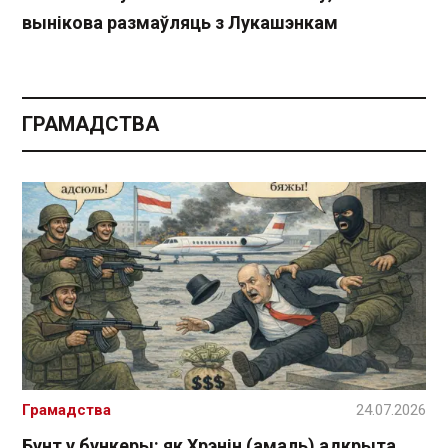
вынікова размаўляць з Лукашэнкам
ГРАМАДСТВА
Грамадства
24.07.2026
Бунт у бункеры: як Хрэнін (амаль) адкрыта