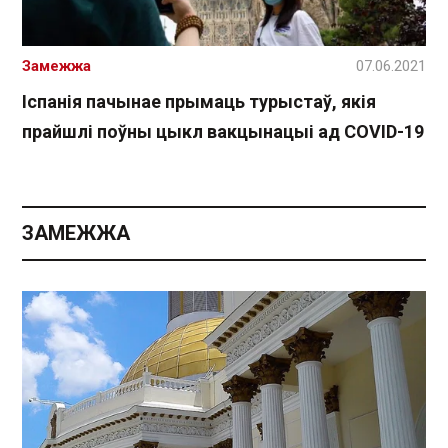
Замежжа
07.06.2021
Іспанія пачынае прымаць турыстаў, якія
прайшлі поўны цыкл вакцынацыі ад COVID-19
ЗАМЕЖЖА