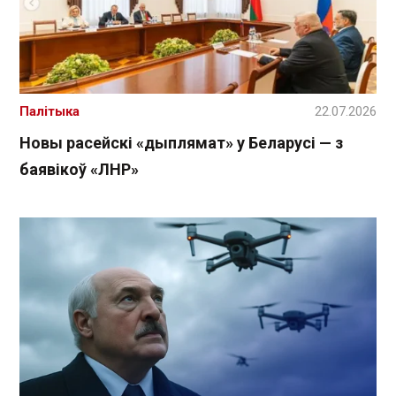
Палітыка
22.07.2026
Новы расейскі «дыплямат» у Беларусі — з
баявікоў «ЛНР»