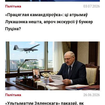
Палітыка
03.07.2026
«Працяглая камандзіроўка»: ці атрымаў
Лукашэнка нешта, апроч экскурсіі ў бункер
Пуціна?
Палітыка
26.06.2026
«Ультыматум Зяленскага» паказаў, як