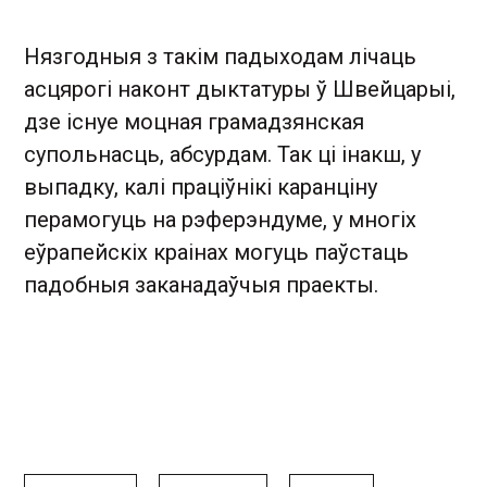
Нязгодныя з такім падыходам лічаць
асцярогі наконт дыктатуры ў Швейцарыі,
дзе існуе моцная грамадзянская
супольнасць, абсурдам. Так ці інакш, у
выпадку, калі праціўнікі каранціну
перамогуць на рэферэндуме, у многіх
еўрапейскіх краінах могуць паўстаць
падобныя заканадаўчыя праекты.