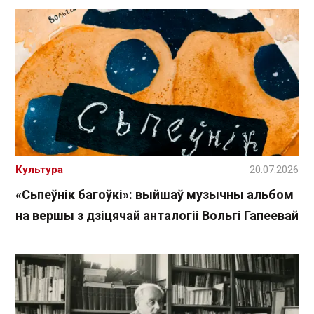
Культура
20.07.2026
«Сьпеўнік багоўкі»: выйшаў музычны альбом
на вершы з дзіцячай анталогіі Вольгі Гапеевай