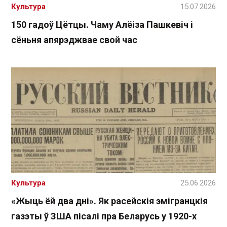
Культура
15.07.2026
150 гадоў Цётцы. Чаму Алёіза Пашкевіч і
сёньня апярэджвае свой час
Культура
25.06.2026
«Жыць ёй два дні». Як расейскія эмігранцкія
газэты ў ЗША пісалі пра Беларусь у 1920-х