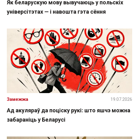
Як беларускую мову вывучаюць у польскіх
універсітэтах — і навошта гэта сёння
Замежжа
19.07.2026
Ад акуляраў да поціску рукі: што яшчэ можна
забараніць у Беларусі