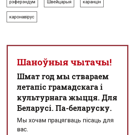
рэферэндум
Швейцарыя
каранцін
каронавірус
Шаноўныя чытачы!
Шмат год мы ствараем
летапіс грамадскага і
культурнага жыцця. Для
Беларусі. Па-беларуску.
Мы хочам працягваць пісаць для
вас.