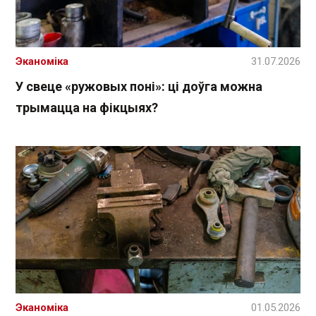
Эканоміка
31.07.2026
У свеце «ружовых поні»: ці доўга можна
трымацца на фікцыях?
Эканоміка
01.05.2026