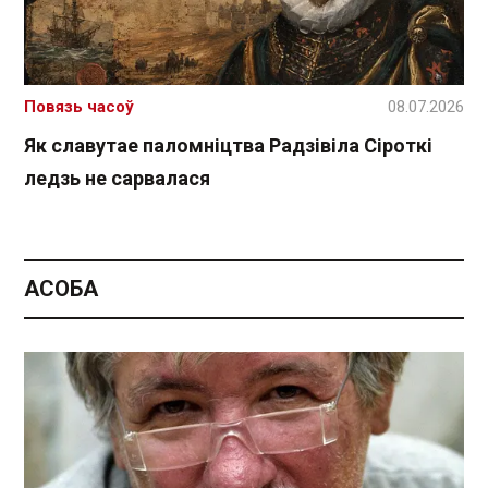
Повязь часоў
08.07.2026
Як славутае паломніцтва Радзівіла Сіроткі
ледзь не сарвалася
АСОБА