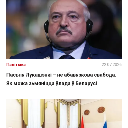
Палітыка
22.07.2026
Пасьля Лукашэнкі – не абавязкова свабода.
Як можа зьмяніцца ўлада ў Беларусі