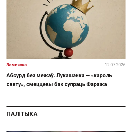
Замежжа
12.07.2026
Абсурд без межаў. Лукашэнка — «кароль
свету», смеццевы бак супраць Фаража
ПАЛІТЫКА