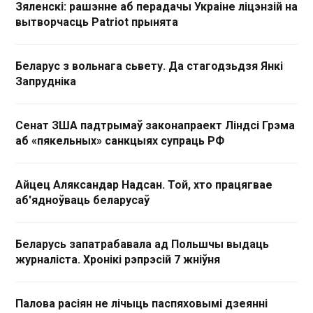
Зяленскі: рашэнне аб перадачы Украіне ліцэнзій на
вытворчасць Patriot прынята
Беларус з вольнага сьвету. Да стагодзьдзя Янкі
Запрудніка
Сенат ЗША падтрымаў законапраект Ліндсі Грэма
аб «пякельных» санкцыях супраць РФ
Айцец Аляксандар Надсан. Той, хто працягвае
аб'ядноўваць беларусаў
Беларусь запатрабавала ад Польшчы выдаць
журналіста. Хронікі рэпрэсій 7 жніўня
Палова расіян не лічыць паспяховымі дзеянні