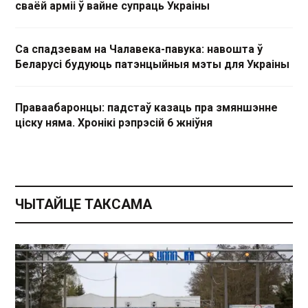
сваёй арміі ў вайне супраць Украіны
Са спадзевам на Чалавека-павука: навошта ў
Беларусі будуюць патэнцыйныя мэты для Украіны
Праваабаронцы: падстаў казаць пра змяншэнне
ціску няма. Хронікі рэпрэсій 6 жніўня
ЧЫТАЙЦЕ ТАКСАМА