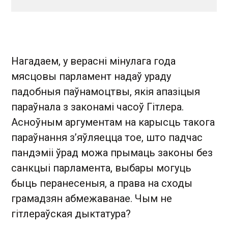
Нагадаем, у верасні мінулага года
мясцовы парламент надаў ураду
падобныя паўнамоцтвы, якія апазіцыя
параўнала з законамі часоў Гітлера.
Асноўным аргументам на карысць такога
параўнання з’яўляецца тое, што падчас
пандэміі ўрад можа прымаць законы без
санкцыі парламента, выбары могуць
быць перанесеныя, а права на сходы
грамадзян абмежаванае. Чым не
гітлераўская дыктатура?