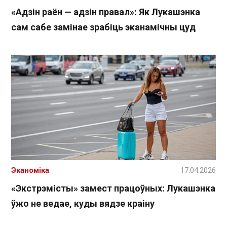
«Адзін раён — адзін правал»: Як Лукашэнка
сам сабе замінае зрабіць эканамічны цуд
Эканоміка
17.04.2026
«Экстрэмісты» замест працоўных: Лукашэнка
ўжо не ведае, куды вядзе краіну