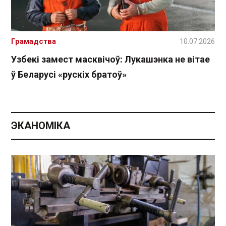
Грамадства
10.07.2026
Узбекі замест масквічоў: Лукашэнка не вітае
ў Беларусі «рускіх братоў»
ЭКАНОМІКА