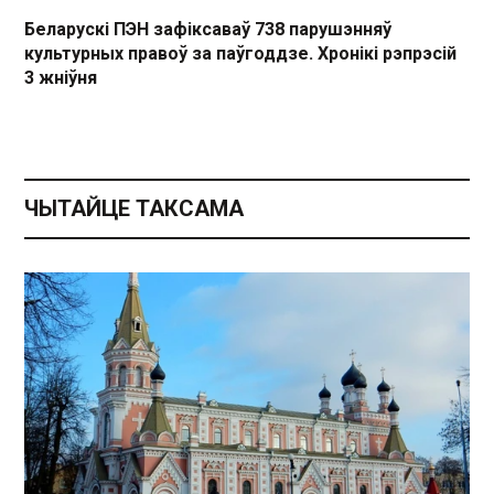
Беларускі ПЭН зафіксаваў 738 парушэнняў
культурных правоў за паўгоддзе. Хронікі рэпрэсій
3 жніўня
ЧЫТАЙЦЕ ТАКСАМА