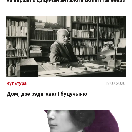
на вершы з дзіцячай анталогіі Вольгі Гапеевай
Культура
18.07.2026
Дом, дзе рэдагавалі будучыню