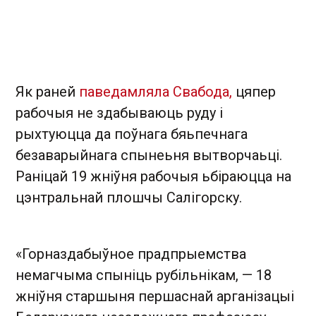
Як раней
паведамляла Свабода,
цяпер
рабочыя не здабываюць руду і
рыхтуюцца да поўнага бяьпечнага
безаварыйнага спынеьня вытворчаьці.
Раніцай 19 жніўня рабочыя ьбіраюцца на
цэнтральнай плошчы Салігорску.
«Горназдабыўное прадпрыемства
немагчыма спыніць рубільнікам, — 18
жніўня старшыня першаснай арганізацыі