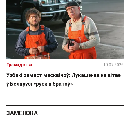
Грамадства
10.07.2026
Узбекі замест масквічоў: Лукашэнка не вітае
ў Беларусі «рускіх братоў»
ЗАМЕЖЖА