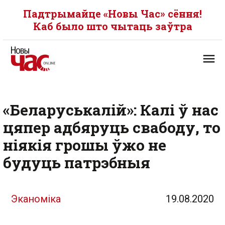
Падтрымайце «Новы Час» сёння!
Каб было што чытаць заўтра
«Беларуськалій»: Калі ў нас
цяпер адбяруць свабоду, то
ніякія грошы ўжо не
будуць патрэбныя
Эканоміка
19.08.2020