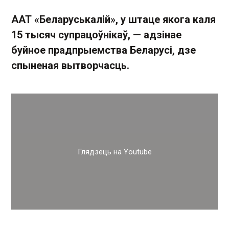
ААТ «Беларуськалій», у штаце якога каля
15 тысяч супрацоўнікаў, — адзінае
буйное прадпрыемства Беларусі, дзе
спыненая вытворчасць.
Глядзець на Youtube