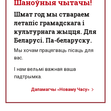
Шаноўныя чытачы!
Шмат год мы ствараем
летапіс грамадскага і
культурнага жыцця. Для
Беларусі. Па-беларуску.
Мы хочам працягваць пісаць для
вас.
І нам вельмі важная ваша
падтрымка.
Дапамагчы «Новаму Часу»