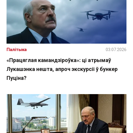
Палітыка
03.07.2026
«Працяглая камандзіроўка»: ці атрымаў
Лукашэнка нешта, апроч экскурсіі ў бункер
Пуціна?