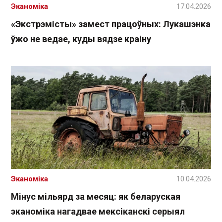
Эканоміка
17.04.2026
«Экстрэмісты» замест працоўных: Лукашэнка
ўжо не ведае, куды вядзе краіну
Эканоміка
10.04.2026
Мінус мільярд за месяц: як беларуская
эканоміка нагадвае мексіканскі серыял