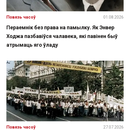
Повязь часоў
01.08.2026
Пераемнік без права на памылку. Як Энвер
Ходжа пазбавіўся чалавека, які павінен быў
атрымаць яго ўладу
Повязь часоў
27.07.2026