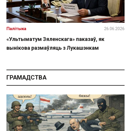
Палітыка
26.06.2026
«Ультыматум Зяленскага» паказаў, як
вынікова размаўляць з Лукашэнкам
ГРАМАДСТВА