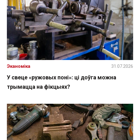
Эканоміка
31.07.2026
У свеце «ружовых поні»: ці доўга можна
трымацца на фікцыях?