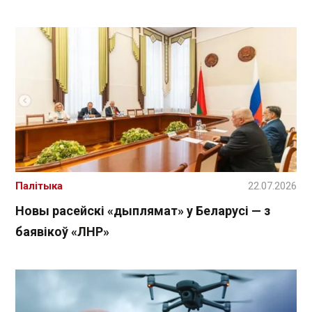
Палітыка
22.07.2026
Новы расейскі «дыплямат» у Беларусі — з
баявікоў «ЛНР»