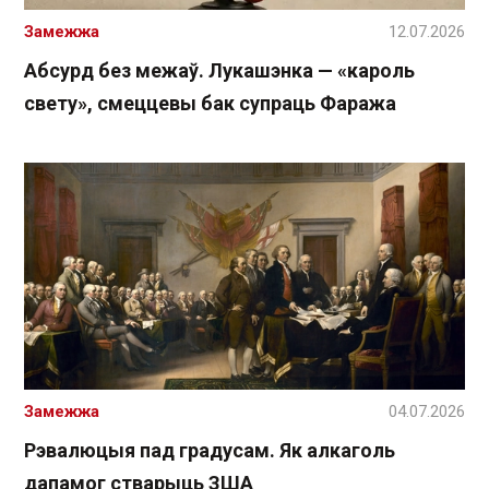
Замежжа
12.07.2026
Абсурд без межаў. Лукашэнка — «кароль
свету», смеццевы бак супраць Фаража
Замежжа
04.07.2026
Рэвалюцыя пад градусам. Як алкаголь
дапамог стварыць ЗША