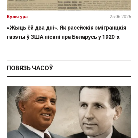
Культура
25.06.2026
«Жыць ёй два дні». Як расейскія эмігранцкія
газэты ў ЗША пісалі пра Беларусь у 1920-х
ПОВЯЗЬ ЧАСОЎ