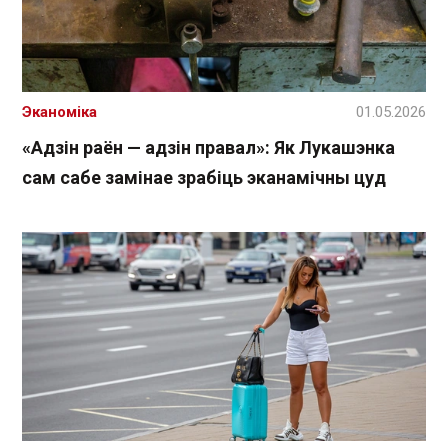
Эканоміка
01.05.2026
«Адзін раён — адзін правал»: Як Лукашэнка
сам сабе замінае зрабіць эканамічны цуд