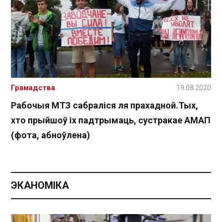
Грамадства
19.08.2020
Рабочыя МТЗ сабраліся ля прахадной.Тых,
хто прыйшоў іх падтрымаць, сустракае АМАП
(фота, абноўлена)
ЭКАНОМІКА