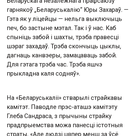
Беларускага незалежнага прафсаюзу
гарнякоў „Беларуськалію“ Юры Захараў. —
Гэта як у ліцейцы — нельга выключыць
печ, бо застыне мэтал. Так і ў нас. Каб
спыніць забой і шахты, трэба правесці
шэраг захадаў. Трэба скончыць цыклы,
дагнаць канвэеры, замацаваць забой.
Для гэтага трэба час. Трэба яшчэ
прыкладна каля содняў».
На «Беларуськаліі» стварылі страйкавы
камітэт. Паводле прэс-аташэ камітэту
Глеба Сандраса, з прычыны страйку
прадпрыемства можа панесці істотныя
страты. «Але людзі цяпер менш за ўсё