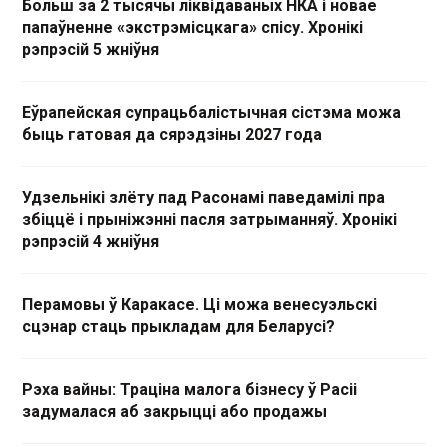
Больш за 2 тысячы ліквідаваных НКА і новае
папаўненне «экстрэмісцкага» спісу. Хронікі
рэпрэсій 5 жніўня
Еўрапейская супрацьбалістычная сістэма можа
быць гатовая да сярэдзіны 2027 года
Удзельнікі злёту пад Расонамі паведамілі пра
збіццё і прыніжэнні пасля затрыманняў. Хронікі
рэпрэсій 4 жніўня
Перамовы ў Каракасе. Ці можа венесуэльскі
сцэнар стаць прыкладам для Беларусі?
Рэха вайны: Траціна малога бізнесу ў Расіі
задумалася аб закрыцці або продажы