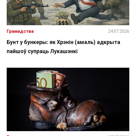
Грамадства
24.07.2026
Бунт у бункеры: як Хрэнін (амаль) адкрыта
пайшоў супраць Лукашэнкі