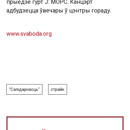
прыедзе гурт J: МОРС. Канцэрт
адбудзецца ўвечары ў цэнтры гораду.
www.svaboda.org
"Салідарнасць"
страйк