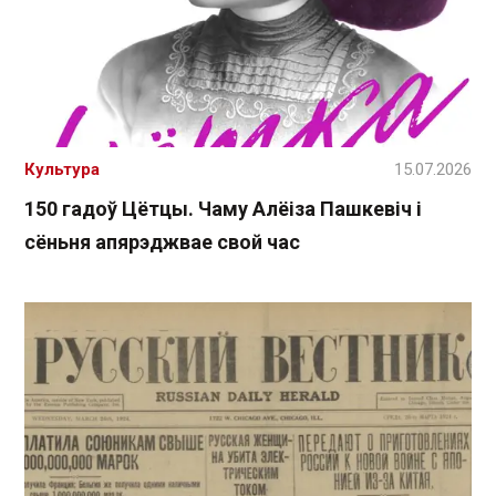
Культура
15.07.2026
150 гадоў Цётцы. Чаму Алёіза Пашкевіч і
сёньня апярэджвае свой час