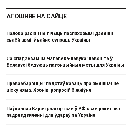
АПОШНЯЕ НА САЙЦЕ
Палова расіян не лічыць паспяховымі дзеянні
сваёй арміі ў вайне супраць Украіны
Са спадзевам на Чалавека-павука: навошта ў
Беларусі будуюць патэнцыйныя мэты для Украіны
Праваабаронцы: падстаў казаць пра змяншэнне
ціску няма. Хронікі рэпрэсій 6 жніўня
Паўночная Карэя разгортвае ў РФ свае ракетныя
падраздзяленні для ўдараў па Украіне