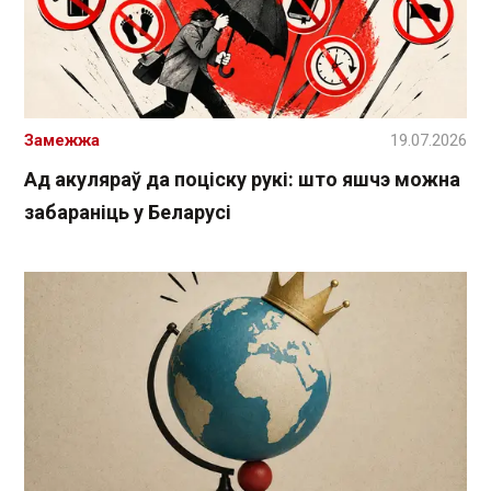
Замежжа
19.07.2026
Ад акуляраў да поціску рукі: што яшчэ можна
забараніць у Беларусі