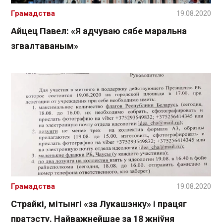
Грамадства
19.08.2020
Айцец Павел: «Я адчуваю сябе маральна
згвалтаваным»
Грамадства
19.08.2020
Страйкі, мітынгі «за Лукашэнку» і працяг
пратэсту. Найважнейшае за 18 жніўня