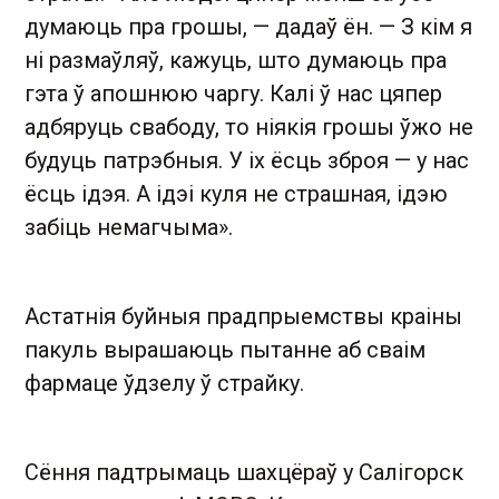
думаюць пра грошы, — дадаў ён. — З кім я
ні размаўляў, кажуць, што думаюць пра
гэта ў апошнюю чаргу. Калі ў нас цяпер
адбяруць свабоду, то ніякія грошы ўжо не
будуць патрэбныя. У іх ёсць зброя — у нас
ёсць ідэя. А ідэі куля не страшная, ідэю
забіць немагчыма».
Астатнія буйныя прадпрыемствы краіны
пакуль вырашаюць пытанне аб сваім
фармаце ўдзелу ў страйку.
Сёння падтрымаць шахцёраў у Салігорск