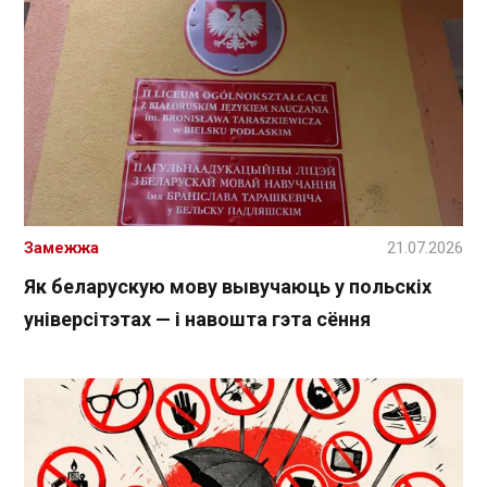
Замежжа
21.07.2026
Як беларускую мову вывучаюць у польскіх
універсітэтах — і навошта гэта сёння