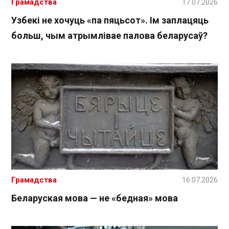
Грамадства
17.07.2026
Узбекі не хочуць «па пяцьсот». Ім заплацяць
больш, чым атрымлівае палова беларусаў?
Грамадства
16.07.2026
Беларуская мова — не «бедная» мова