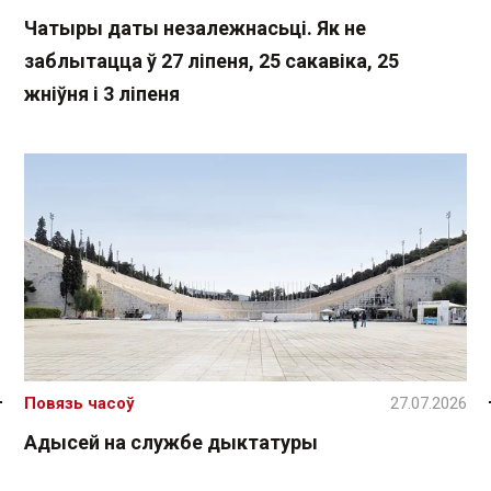
Чатыры даты незалежнасьці. Як не
заблытацца ў 27 ліпеня, 25 сакавіка, 25
жніўня і 3 ліпеня
Повязь часоў
27.07.2026
Спасылка без VPN
Адысей на службе дыктатуры