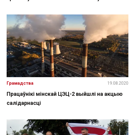
Грамадства
19.08.2020
Працаўнікі мінскай ЦЭЦ-2 выйшлі на акцыю
салідарнасці