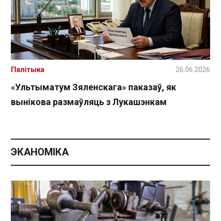
Палітыка
26.06.2026
«Ультыматум Зяленскага» паказаў, як
вынікова размаўляць з Лукашэнкам
ЭКАНОМІКА