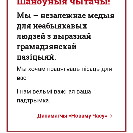
Шаноўныя чытачы!
Мы — незалежнае медыя
для неабыякавых
людзей з выразнай
грамадзянскай
пазіцыяй.
Мы хочам працягваць пісаць для
вас.
І нам вельмі важная ваша
падтрымка.
Дапамагчы «Новаму Часу»