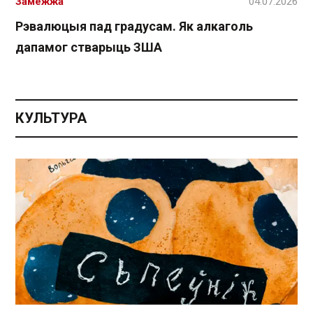
Замежжа
04.07.2026
Рэвалюцыя пад градусам. Як алкаголь
дапамог стварыць ЗША
КУЛЬТУРА