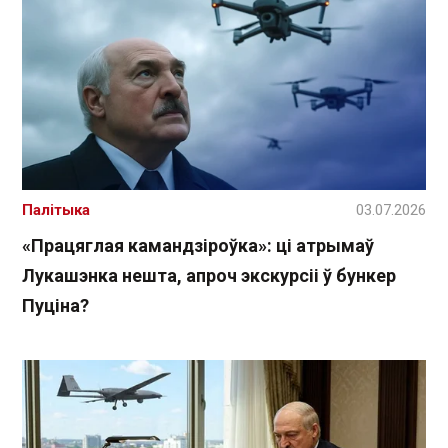
Палітыка
03.07.2026
«Працяглая камандзіроўка»: ці атрымаў
Лукашэнка нешта, апроч экскурсіі ў бункер
Пуціна?