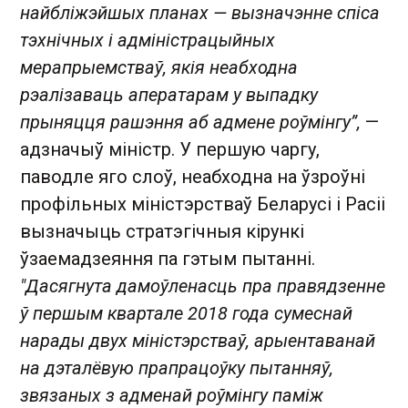
найбліжэйшых планах — вызначэнне спіса
тэхнічных і адміністрацыйных
мерапрыемстваў, якія неабходна
рэалізаваць аператарам у выпадку
прыняцця рашэння аб адмене роўмінгу”,
—
адзначыў міністр. У першую чаргу,
паводле яго слоў, неабходна на ўзроўні
профільных міністэрстваў Беларусі і Расіі
вызначыць стратэгічныя кірункі
ўзаемадзеяння па гэтым пытанні.
"Дасягнута дамоўленасць пра правядзенне
ў першым квартале 2018 года сумеснай
нарады двух міністэрстваў, арыентаванай
на дэталёвую прапрацоўку пытанняў,
звязаных з адменай роўмінгу паміж