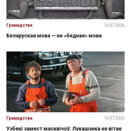
Грамадства
16.07.2026
Беларуская мова — не «бедная» мова
Грамадства
10.07.2026
Узбекі замест масквічоў: Лукашэнка не вітае