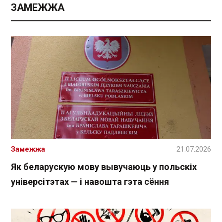
ЗАМЕЖЖА
Замежжа
21.07.2026
Як беларускую мову вывучаюць у польскіх
універсітэтах — і навошта гэта сёння