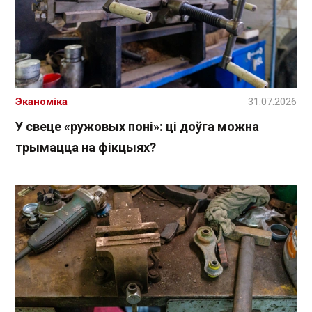
Эканоміка
31.07.2026
У свеце «ружовых поні»: ці доўга можна
трымацца на фікцыях?