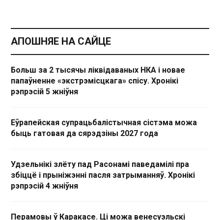
АПОШНЯЕ НА САЙЦЕ
Больш за 2 тысячы ліквідаваных НКА і новае
папаўненне «экстрэмісцкага» спісу. Хронікі
рэпрэсій 5 жніўня
Еўрапейская супрацьбалістычная сістэма можа
быць гатовая да сярэдзіны 2027 года
Удзельнікі злёту пад Расонамі паведамілі пра
збіццё і прыніжэнні пасля затрыманняў. Хронікі
рэпрэсій 4 жніўня
Перамовы ў Каракасе. Ці можа венесуэльскі