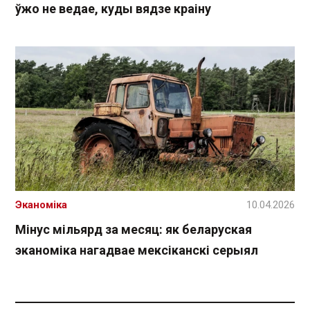
ўжо не ведае, куды вядзе краіну
Эканоміка
10.04.2026
Мінус мільярд за месяц: як беларуская
эканоміка нагадвае мексіканскі серыял