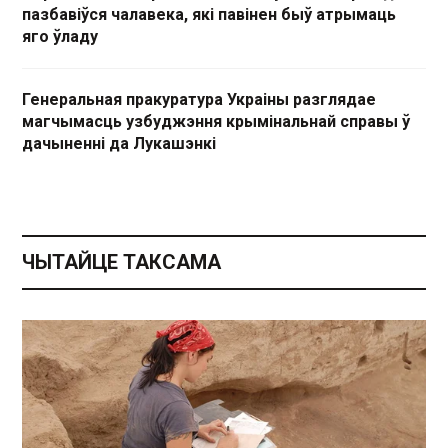
пазбавіўся чалавека, які павінен быў атрымаць
яго ўладу
Генеральная пракуратура Украіны разглядае
магчымасць узбуджэння крымінальнай справы ў
дачыненні да Лукашэнкі
ЧЫТАЙЦЕ ТАКСАМА