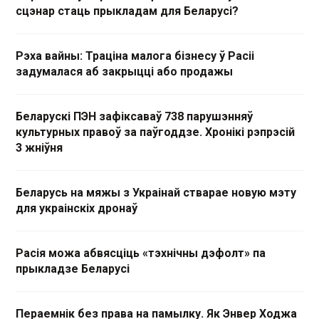
сцэнар стаць прыкладам для Беларусі?
Рэха вайны: Траціна малога бізнесу ў Расіі
задумалася аб закрыцці або продажы
Беларускі ПЭН зафіксаваў 738 парушэнняў
культурных правоў за паўгоддзе. Хронікі рэпрэсій
3 жніўня
Беларусь на мяжы з Украінай стварае новую мэту
для украінскіх дронаў
Расія можа абвясціць «тэхнічны дэфолт» па
прыкладзе Беларусі
Пераемнік без права на памылку. Як Энвер Ходжа