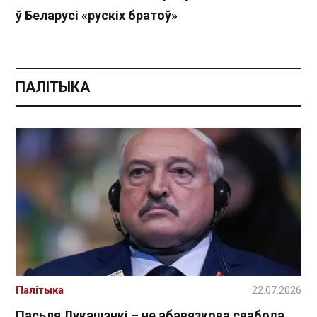
ў Беларусі «рускіх братоў»
ПАЛІТЫКА
Палітыка
22.07.2026
Пасьля Лукашэнкі – не абавязкова свабода.