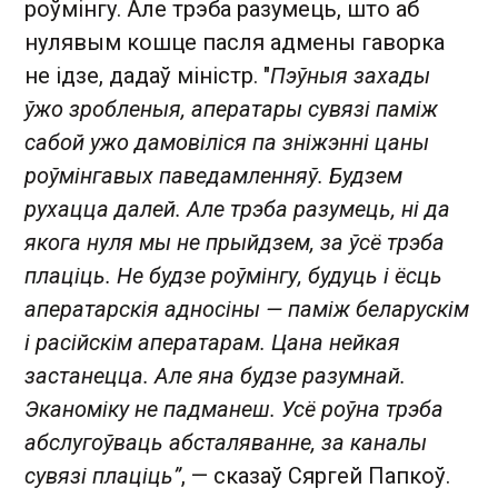
роўмінгу. Але трэба разумець, што аб
нулявым кошце пасля адмены гаворка
не ідзе, дадаў міністр. "
Пэўныя захады
ўжо зробленыя, аператары сувязі паміж
сабой ужо дамовіліся па зніжэнні цаны
роўмінгавых паведамленняў. Будзем
рухацца далей. Але трэба разумець, ні да
якога нуля мы не прыйдзем, за ўсё трэба
плаціць. Не будзе роўмінгу, будуць і ёсць
аператарскія адносіны — паміж беларускім
і расійскім аператарам. Цана нейкая
застанецца. Але яна будзе разумнай.
Эканоміку не падманеш. Усё роўна трэба
абслугоўваць абсталяванне, за каналы
сувязі плаціць”
, — сказаў Сяргей Папкоў.