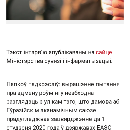
Тэкст інтэрв’ю апублікаваны на
сайце
Міністэрства сувязі і інфарматызацыі.
Папкоў падкрэсліў: вырашэнне пытання
пра адмену роўмінгу неабходна
разглядаць з улікам таго, што дамова аб
Еўразійскім эканамічным саюзе
прадугледжвае зацвярджэнне да 1
студзеня 2020 года ў дзяржавах ЕАЭС