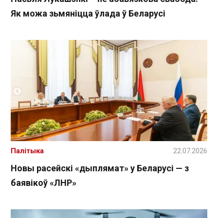
Як можа зьмяніцца ўлада ў Беларусі
Палітыка
22.07.2026
Новы расейскі «дыплямат» у Беларусі — з
баявікоў «ЛНР»