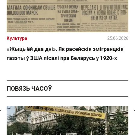
Культура
25.06.2026
«Жыць ёй два дні». Як расейскія эмігранцкія
газэты ў ЗША пісалі пра Беларусь у 1920-х
ПОВЯЗЬ ЧАСОЎ
Спасылка без VPN