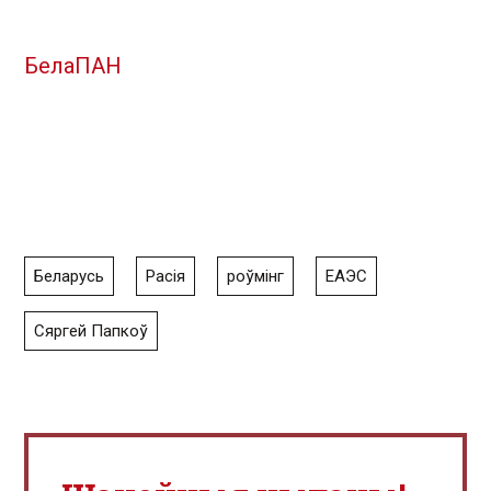
БелаПАН
Беларусь
Расія
роўмінг
ЕАЭС
Сяргей Папкоў