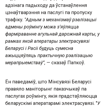
адзінага падыходу да ўстанаўлення
цэнаўтварэння на паслугі па пропуску
трафіку.
"Адным з механізмаў рэалізацыі
адмены роўмінгу можа з’яўляцца
фарміраванне агульнай дарожнай карты, у
рамках якой аператары электрасувязі
Беларусі і Расіі будуць сумесна
ажыццяўляць практычную рэалізацыю
мерапрыемстваў”,
— сказаў Папкоў.
Ён паведаміў, што Мінсувязі Беларусі
правяло маніторынг паказчыкаў па
паслугах роўмінгу, якія прадстаўляюцца
беларускімі аператарамі электрасувязі. "
У