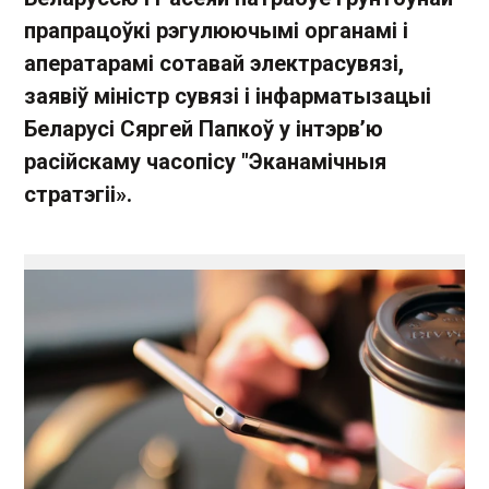
прапрацоўкі рэгулюючымі органамі і
аператарамі сотавай электрасувязі,
заявіў міністр сувязі і інфарматызацыі
Беларусі Сяргей Папкоў у інтэрв’ю
расійскаму часопісу "Эканамічныя
стратэгіі».