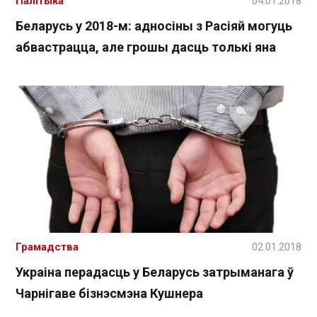
Палітыка
04.01.2018
Беларусь у 2018-м: адносіны з Расіяй могуць
абвастрацца, але грошы дасць толькі яна
Грамадства
02.01.2018
Украіна перадасць у Беларусь затрыманага ў
Чарнігаве бізнэсмэна Кушнера