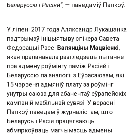
Беларуссю і Расіяй”
, — паведаміў Папкоў.
У ліпені 2017 года Аляксандр Лукашэнка
падтрымаў ініцыятыву спікера Савета
Федэрацыі Расеі
Валянціны Мацвіенкі
,
якая прапанавала разгледзець пытанне
пра адмену роўмінгу паміж Расіяй і
Беларуссю па аналогіі з Еўрасаюзам, які
15 чэрвеня адмяніў плату за роўмінг
унутры саюза для абанентаў еўрапейскіх
кампаній мабільнай сувязі. У верасні
Папкоў паведаміў журналістам, што
Беларусь і Расія працягваюць
абмяркоўваць магчымасць адмены