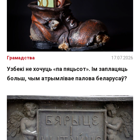
Грамадства
17.07.2026
Узбекі не хочуць «па пяцьсот». Ім заплацяць
больш, чым атрымлівае палова беларусаў?