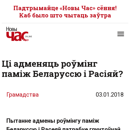
Падтрымайце «Новы Час» сёння!
Каб было што чытаць заўтра
Ці адменяць роўмінг
паміж Беларуссю і Расіяй?
Грамадства
03.01.2018
Пытанне адмены роўмінгу паміж
Беларуссю і Расеяй патрабуе грунтоўнай