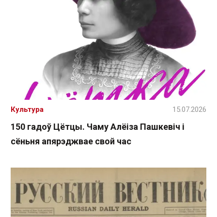
Культура
15.07.2026
150 гадоў Цётцы. Чаму Алёіза Пашкевіч і
сёньня апярэджвае свой час