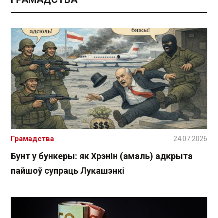
Грамадства
24.07.2026
Бунт у бункеры: як Хрэнін (амаль) адкрыта
пайшоў супраць Лукашэнкі