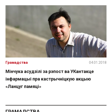
Грамадства
04.01.2018
Мінчука асудзілі за рэпост ва УКантакце
інфармацыі пра кастрычніцкую акцыю
«Ланцуг памяці»
ГРАМАДСТВА