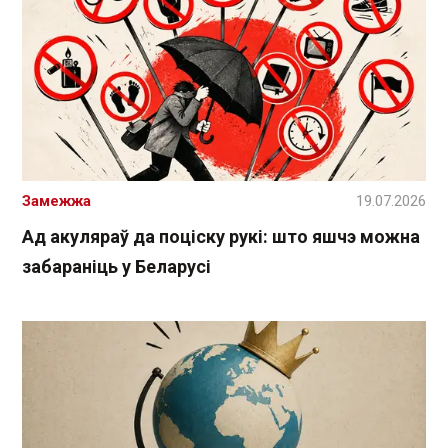
Замежжа
19.07.2026
Ад акуляраў да поціску рукі: што яшчэ можна
забараніць у Беларусі