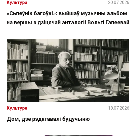
Культура
20.07.2026
«Сьпеўнік багоўкі»: выйшаў музычны альбом
на вершы з дзіцячай анталогіі Вольгі Гапеевай
Культура
18.07.2026
Дом, дзе рэдагавалі будучыню