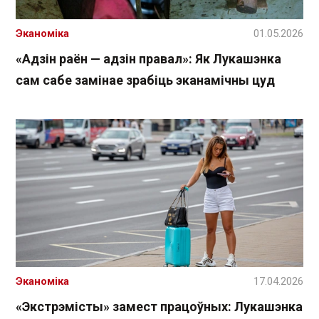
Эканоміка
01.05.2026
«Адзін раён — адзін правал»: Як Лукашэнка
сам сабе замінае зрабіць эканамічны цуд
Эканоміка
17.04.2026
«Экстрэмісты» замест працоўных: Лукашэнка