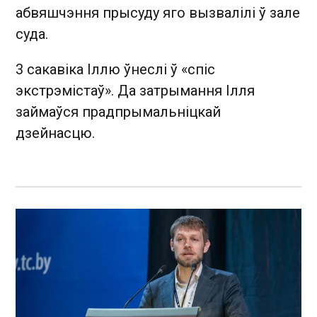
абвяшчэння прысуду яго вызвалілі ў зале
суда.
3 сакавіка Іллю ўнеслі ў «спіс
экстрэмістаў». Да затрымання Ілля
займаўся прадпрымальніцкай
дзейнасцю.