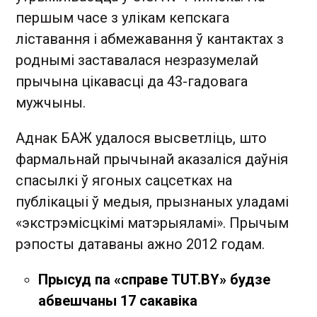
першым часе з улікам кепскага
ліставання і абмежавання ў кантактах з
роднымі заставалася незразумелай
прычына цікавасці да 43-гадовага
мужчыны.
Аднак БАЖ удалося высветліць, што
фармальнай прычынай аказаліся даўнія
спасылкі ў ягоных сацсетках на
публікацыі ў медыя, прызнаных уладамі
«экстрэмісцкімі матэрыяламі». Прычым
рэпосты датаваны ажно 2012 годам.
Прысуд па «справе TUT.ВY» будзе
абвешчаны 17 сакавіка