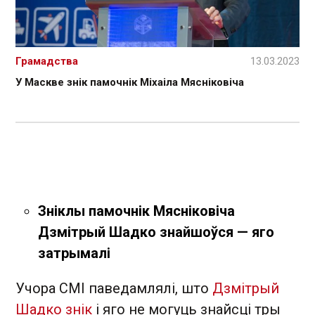
Грамадства
13.03.2023
У Маскве знік памочнік Міхаіла Мясніковіча
Зніклы памочнік Мясніковіча
Дзмітрый Шадко знайшоўся — яго
затрымалі
Учора СМІ паведамлялі, што
Дзмітрый
Шадко знік
і яго не могуць знайсці тры