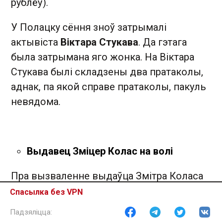
рублёў).
У Полацку сёння зноў затрымалі
актывіста
Віктара Стукава
. Да гэтага
была затрымана яго жонка. На Віктара
Стукава былі складзены два пратаколы,
аднак, па якой справе пратаколы, пакуль
невядома.
Выдавец Зміцер Колас на волі
Пра вызваленне выдаўца Змітра Коласа
паведамілі журналістам яго сябры.
Спасылка без VPN
Беларускі перакладчык і літаратуразнаўца