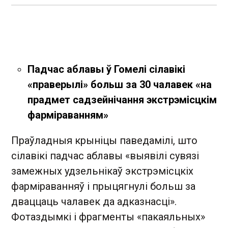
Падчас аблавы ў Гомелі сілавікі
«праверылі» больш за 30 чалавек «на
прадмет садзейнічання экстрэмісцкім
фарміраванням»
Праўладныя крыніцы паведамілі, што
сілавікі падчас аблавы «выявілі сувязі
замежных удзельнікаў экстрэмісцкіх
фарміраванняў і прыцягнулі больш за
дваццаць чалавек да адказнасці».
Фотаздымкі і фрагменты «пакаяльных»