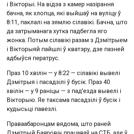
і Вікторыі. На відэа з камер назірання
бачна, як хлопца, які выйшаў на вуліцу ў
8:11, паклалі на зямлю сілавікі. Бачна, што
да затрыманага хутка падбегла яго
жонка. Потым сілавікі разам з Дзмітрыем
і Вікторыяй пайшлі ў кватэру, дзе пазней
адбыўся ператрус.
Праз 10 хвілін — у 8:22 — сілавікі вывелі
Дзмітрыя і пасадзілі ў бусік. Праз 40
хвілін — у 9 раніцы — з пад'езда вывелі і
Вікторыю. Яе таксама пасадзілі ў бусік і
кудысьці павезлі.
Праваабаронцам вядома, што раней
Дзмітрый Баяровіч працаваў на СТБ, але ў