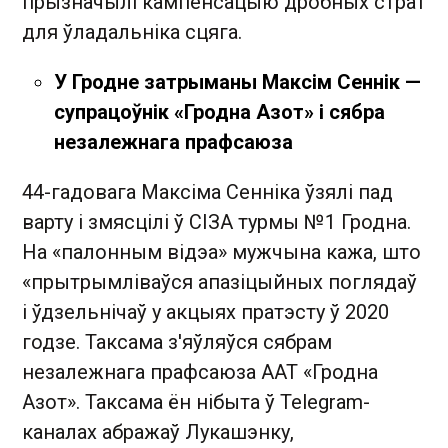
прызначылі кампенсацыю дробных страт
для ўладальніка сцяга.
У Гродне затрыманы Максім Сеннік —
супрацоўнік «Гродна Азот» і сябра
незалежнага прафсаюза
44-гадовага Максіма Сенніка ўзялі пад
варту і змясцілі ў СІЗА турмы №1 Гродна.
На «палонным відэа» мужчына кажа, што
«прытрымліваўся апазіцыйных поглядаў
і ўдзельнічаў у акцыях пратэсту ў 2020
годзе. Таксама з'яўляўся сябрам
незалежнага прафсаюза ААТ «Гродна
Азот». Таксама ён нібыта ў Telegram-
каналах абражаў Лукашэнку,