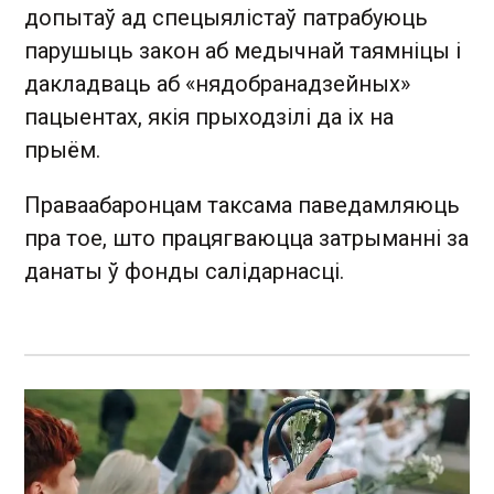
допытаў ад спецыялістаў патрабуюць
парушыць закон аб медычнай таямніцы і
дакладваць аб «нядобранадзейных»
пацыентах, якія прыходзілі да іх на
прыём.
Праваабаронцам таксама паведамляюць
пра тое, што працягваюцца затрыманні за
данаты ў фонды салідарнасці.