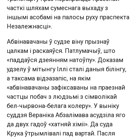
часткі шляхам сумеснага выхаду з
іншымі асобамі на палосы руху праспекта
Незалежнасці».
Абвінавачаны ў судзе віну прызнаў
цалкам і раскаяўся. Патлумачыў, што
«паддаўся дзеянням натоўпу». Доказам
удзелу ў мітынгу Іллі сталі даныя білінгу,
а таксама відэазапіс, на якім
«абвінавачаны зафіксаваны на праезнай
частцы побач з людзьмі з сімволікай
бел-чырвона-белага колеру». У выніку
суддзя Вераніка Абзалімава асудзіла яго
да двух гадоў «хатняй хіміі». Да суда
Крука ўтрымлівалі пад вартай. Пасля