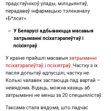
прадстаўнікоў улады, міліцыянтаў,
перадаваў інфармацыю тэлеканалу
«Б*лсат».
У Беларусі адбываюцца масавыя
затрыманні псіхатэрапеўтаў і
псіхіятраў
У краіне прайшлі масавыя
затрыманні
псіхатэрапеўтаў і псіхіятраў
. Частку з іх
пасля допытаў адпусцілі, частку не.
Колькі чалавек застаюцца пад вартай —
невядома. Відаць, можна казаць аб
затрыманні не менш за 20 спецыялістаў.
Таксама стала вядома, што падчас