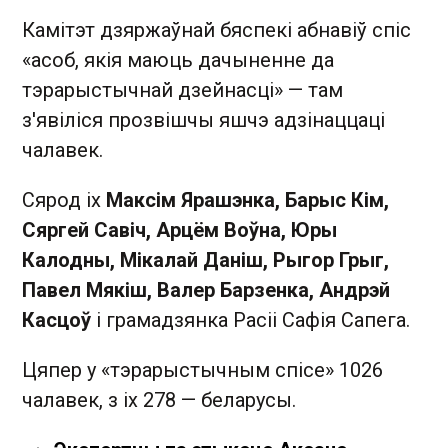
Камітэт дзяржаўнай бяспекі абнавіў спіс
«асоб, якія маюць дачыненне да
тэрарыстычнай дзейнасці» — там
з'явіліся прозвішчы яшчэ адзінаццаці
чалавек.
Сярод іх
Максім Ярашэнка, Барыс Кім,
Сяргей Савіч, Арцём Воўна, Юры
Калодны, Мікалай Даніш, Рыгор Грыг,
Павел Мякіш, Валер Барзенка, Андрэй
Касцоў
і грамадзянка Расіі Сафія Сапега.
Цяпер у «тэрарыстычным спісе» 1026
чалавек, з іх 278 — беларусы.