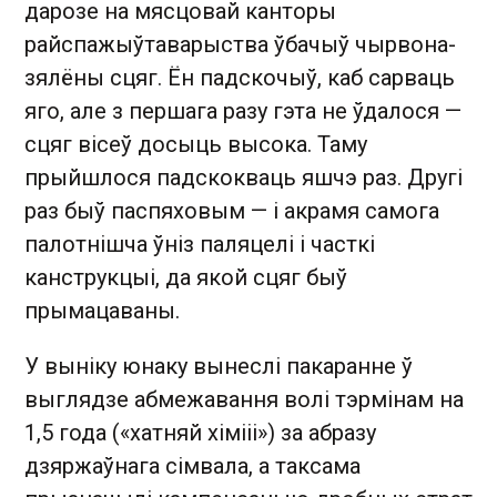
дарозе на мясцовай канторы
райспажыўтаварыства ўбачыў чырвона-
зялёны сцяг. Ён падскочыў, каб сарваць
яго, але з першага разу гэта не ўдалося —
сцяг вісеў досыць высока. Таму
прыйшлося падскокваць яшчэ раз. Другі
раз быў паспяховым — і акрамя самога
палотнішча ўніз паляцелі і часткі
канструкцыі, да якой сцяг быў
прымацаваны.
У выніку юнаку вынеслі пакаранне ў
выглядзе абмежавання волі тэрмінам на
1,5 года («хатняй хімііі») за абразу
дзяржаўнага сімвала, а таксама