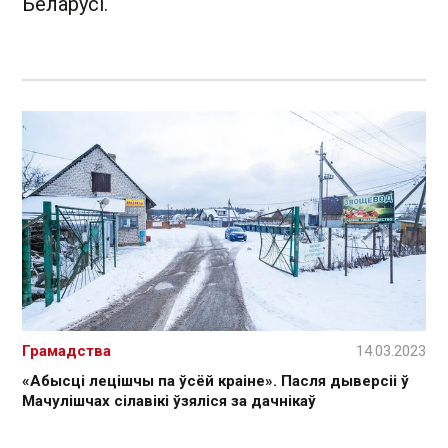
Беларусі.
Грамадства
14.03.2023
«Абысці лецішчы па ўсёй краіне». Пасля дыверсіі ў
Мачулішчах сілавікі ўзяліся за дачнікаў