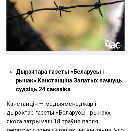
Дырэктара газеты «Беларусы і
рынак» Канстанціна Залатых пачнуць
судзіць 24 сакавіка
Канстанцін — медыяменеджар і
дырэктар газеты «Беларусы і рынак»,
якога затрымалі 18 траўня пасля
ператрусу дома і ў рэдакцыі выдання. Яго