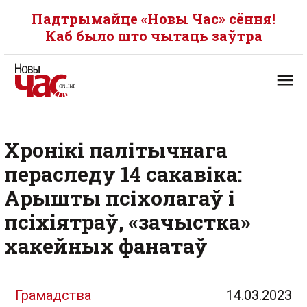
Падтрымайце «Новы Час» сёння!
Каб было што чытаць заўтра
Хронікі палітычнага
пераследу 14 сакавіка:
Арышты псіхолагаў і
псіхіятраў, «зачыстка»
хакейных фанатаў
Грамадства
14.03.2023