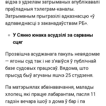
відэа з удзелам затрыманых апублікавалі
праўладныя тэлеграм-каналы.
Затрыманым прыгразілі адказнасцю «ў
адпаведнасці з заканадаўствам РБ».
У Сянно юнака асудзілі за сарваны
сцяг
Прозвішча асуджанага пакуль невядомае
— ягоны суд так і не з'явіўся ў публічнай
базе судовых працэсаў. Вядома, што
прысуд быў агучаны яшчэ 25 студзеня.
Па матэрыялах абвінавачання, малады
хлопец, які працуе лабарантам, пасля 11
гадзін вечара ішоў з дома ў бар і па