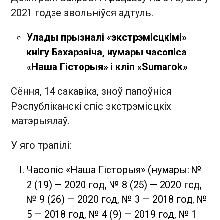
2021 годзе звольніўся адтуль.
Улады прызналі «экстрэмісцкімі»
кнігу Бахарэвіча, нумары часопіса
«Наша Гісторыя» і кліп «Sumarok»
Сёння, 14 сакавіка, зноў папоўніся
Рэспубліканскі спіс экстрэмісцкіх
матэрыялаў.
У яго трапілі:
Часопіс «Наша Гісторыя» (нумары: №
2 (19) — 2020 год, № 8 (25) — 2020 год,
№ 9 (26) — 2020 год, № 3 — 2018 год, №
5 — 2018 год, № 4 (9) — 2019 год, № 1