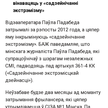
вінавацяць у «садзейнічанні
экстрэмізму»
Відэааператара Паўла Падабеда
затрымалі за рэпосты 2012 года, а цяпер
яму інкрымінуюць «садзейнічанне
экстрэмізму». БАЖ паведамляе, што
мінскага журналіста Паўла Падабеда, які
супрацоўнічаў з шэрагам незалежных
СМІ, падводзяць пад артыкул 361-4 КК
(«Садзейнічанне экстрэмісцкай
дзейнасці»).
Неўзабаве будзе два месяцы ад моманту
затрымання фрылансера, які цяпер
утрымліваецца ў СІЗА №1 Мінска. Па