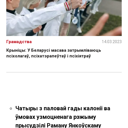
Грамадства
14.03.2023
Крыніцы: У Беларусі масава затрымліваюць
псіхолагаў, псіхатэрапеўтаў і псіхіятраў
Чатыры з паловай гады калоніі ва
ўмовах узмоцненага рэжыму
прысудзілі Раману Янкоўскаму