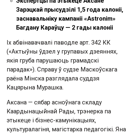
Экспертцы па этыкеце Аксане
Зарэцкай прысудзілі 1,5 года калоніі,
заснавальніку кампаніі «Astronim»
Багдану Караўцу — 2 гады калоніі
Іх абвінавачвалі паводле арт. 342 КК
(«Актыўны ўдзел у групавых дзеяннях,
якія груба парушаюць грамадскі
парадак»). Справу ў судзе Маскоўскага
раёна Мінска разглядала суддзя
Кацярына Мурашка.
Аксана — сябар асноўнага складу
Каардынацыйнай Рады, трэнерка па
этыкеце і бізнес-камунікацыях,
культуралагіня, магістарка педагогікі. Яна