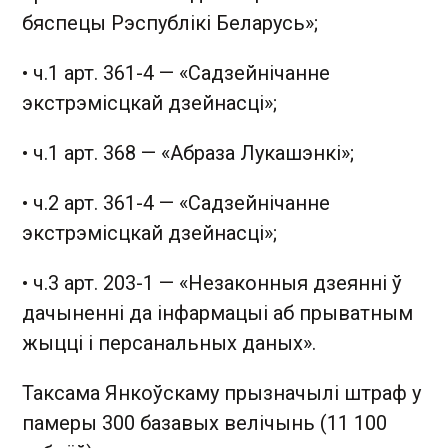
бяспецы Рэспублікі Беларусь»;
• ч.1 арт. 361-4 — «Садзейнічанне
экстрэмісцкай дзейнасці»;
• ч.1 арт. 368 — «Абраза Лукашэнкі»;
• ч.2 арт. 361-4 — «Садзейнічанне
экстрэмісцкай дзейнасці»;
• ч.3 арт. 203-1 — «Незаконныя дзеянні ў
дачыненні да інфармацыі аб прыватным
жыцці і персанальных даных».
Таксама Янкоўскаму прызначылі штраф у
памеры 300 базавых велічынь (11 100