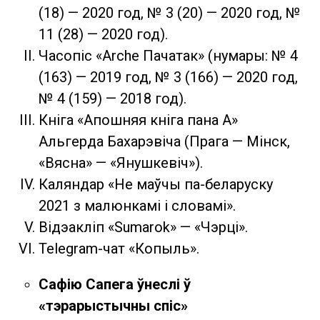
(18) — 2020 год, № 3 (20) — 2020 год, №
11 (28) — 2020 год).
Часопіс «Arche Пачатак» (нумары: № 4
(163) — 2019 год, № 3 (166) — 2020 год,
№ 4 (159) — 2018 год).
Кніга «Апошняя кнiга пана А»
Альгерда Бахарэвіча (Прага — Мiнск,
«Вясна» — «Янушкевiч»).
Каляндар «Не маўчы па-беларуску
2021 з малюнкамi i словамi».
Відэакліп «Sumarok» — «Чэрцi».
Telegram-чат «Копыль».
Сафію Сапега ўнеслі ў
«тэрарыстычны спіс»