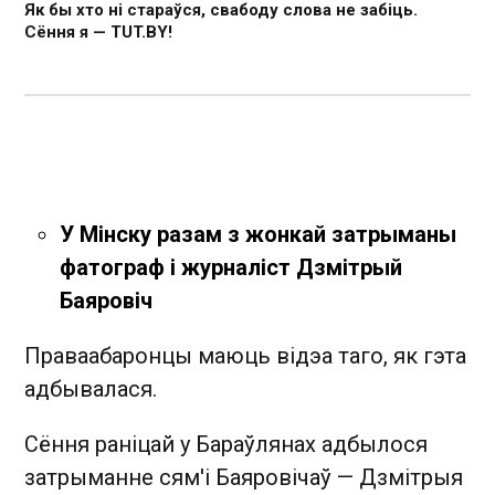
Як бы хто ні стараўся, свабоду слова не забіць.
Сёння я — TUT.BY!
У Мінску разам з жонкай затрыманы
фатограф і журналіст Дзмітрый
Баяровіч
Праваабаронцы маюць відэа таго, як гэта
адбывалася.
Сёння раніцай у Бараўлянах адбылося
затрыманне сям'і Баяровічаў — Дзмітрыя