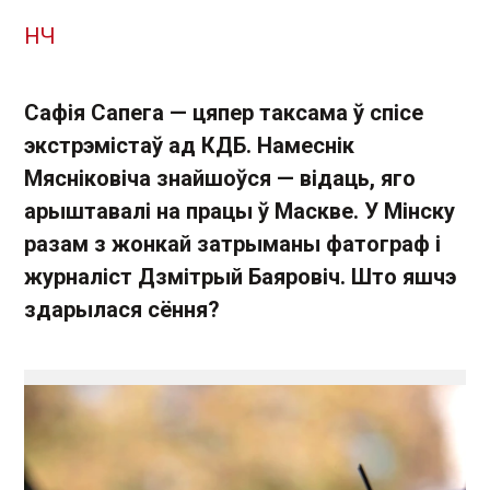
НЧ
Сафія Сапега — цяпер таксама ў спісе
экстрэмістаў ад КДБ. Намеснік
Мясніковіча знайшоўся — відаць, яго
арыштавалі на працы ў Маскве. У Мінску
разам з жонкай затрыманы фатограф і
журналіст Дзмітрый Баяровіч. Што яшчэ
здарылася сёння?