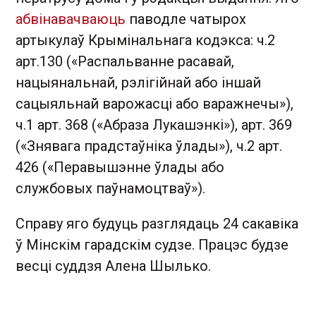
абвінавачваюць
паводле чатырох
артыкулаў Крымінальнага кодэкса: ч.2
арт.130 («Распальванне расавай,
нацыянальнай, рэлігійнай або іншай
сацыяльнай варожасці або варажнечы»),
ч.1 арт. 368 («Абраза Лукашэнкі»), арт. 369
(«Знявага прадстаўніка ўлады»), ч.2 арт.
426 («Перавышэнне ўлады або
службовых паўнамоцтваў»).
Справу яго будуць разглядаць 24 сакавіка
ў Мінскім гарадскім судзе. Працэс будзе
весці суддзя Алена Шылько.