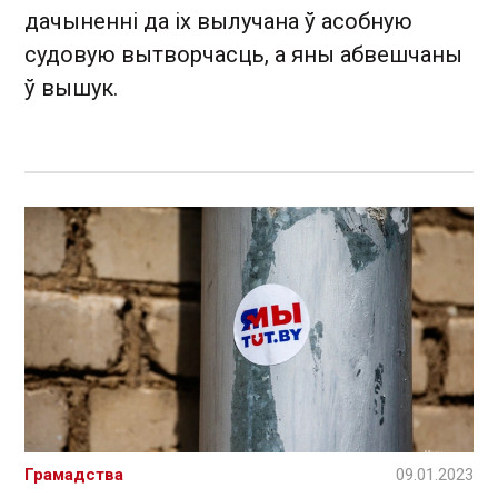
дачыненні да іх вылучана ў асобную
судовую вытворчасць, а яны абвешчаны
ў вышук.
Грамадства
09.01.2023