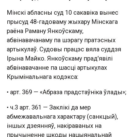
Мінскі абласны суд 10 сакавіка вынес
прысуд 48-гадоваму жыхару Мінскага
раёна Раману Янкоўскаму,
абвінавачанаму па шэрагу пратэсных
артыкулаў. Судовы працэс вяла суддзя
Ірына Майко. Янкоўскаму прад'явілі
абвінавачанне па шасці артыкулах
Крымінальнага кодэкса:
• арт. 369 — «Абраза прадстаўніка ўлады»;
• ч.3 арт. 361 — Заклікі да мер
абмежавальнага характару (санкцый),
іншых дзеянняў, накіраваных на
прычыненне шкоды нацыянальнай