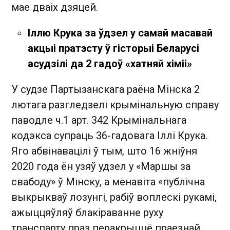
мае дваіх дзяцей.
Іллю Крука за ўдзел у самай масавай
акцыі пратэсту ў гісторыі Беларусі
асудзілі да 2 гадоў «хатняй хіміі»
У судзе Партызанскага раёна Мінска 2
лютага разгледзелі крымінальную справу
паводле ч.1 арт. 342 Крымінальнага
кодэкса супраць 36-гадовага Іллі Крука.
Яго абвінавацілі ў тым, што 16 жніўня
2020 года ён узяў удзел у «Маршы за
свабоду» ў Мінску, а менавіта «публічна
выкрыкваў лозунгі, рабіў воплескі рукамі,
ажыццяўляў блакіраванне руху
транспарту праз перакрыццё праезнай