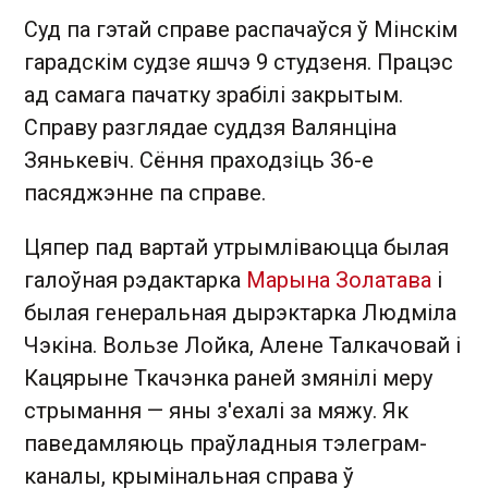
Суд па гэтай справе распачаўся ў Мінскім
гарадскім судзе яшчэ 9 студзеня. Працэс
ад самага пачатку зрабілі закрытым.
Справу разглядае суддзя Валянціна
Зянькевіч. Сёння праходзіць 36-е
пасяджэнне па справе.
Цяпер пад вартай утрымліваюцца былая
галоўная рэдактарка
Марына Золатава
і
былая генеральная дырэктарка Людміла
Чэкіна. Вользе Лойка, Алене Талкачовай і
Кацярыне Ткачэнка раней змянілі меру
стрымання — яны з'ехалі за мяжу. Як
паведамляюць праўладныя тэлеграм-
каналы, крымінальная справа ў