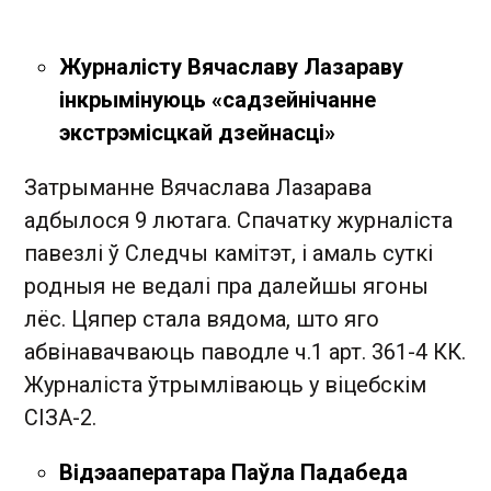
Журналісту Вячаславу Лазараву
інкрымінуюць «садзейнічанне
экстрэмісцкай дзейнасці»
Затрыманне Вячаслава Лазарава
адбылося 9 лютага. Спачатку журналіста
павезлі ў Следчы камітэт, і амаль суткі
родныя не ведалі пра далейшы ягоны
лёс. Цяпер стала вядома, што яго
абвінавачваюць паводле ч.1 арт. 361-4 КК.
Журналіста ўтрымліваюць у віцебскім
СІЗА-2.
Відэааператара Паўла Падабеда