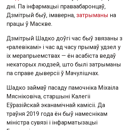
дні. Па інфармацыі праваабаронцаў,
Дзмітрый быў, імаверна,
затрыманы
на
працы ў Маскве.
Дзмітрый Шадко доўгі час быў звязаны з
«ралевікамі» і час ад часу прымаў удзел у
іх мерапрыемствах — ён асабіста ведаў
некаторых людзей, што былі затрыманы
па справе дыверсіі ў Мачулішчах.
Шадко займаў пасаду памочніка Міхаіла
Мясніковіча, старшыні Калегіі
Еўразійскай эканамічнай камісіі. Да
траўня 2019 года ён быў намеснікам
міністра сувязі і інфарматызацыі