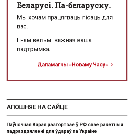
Беларусі. Па-беларуску.
Мы хочам працягваць пісаць для
вас.
І нам вельмі важная ваша
падтрымка.
Дапамагчы «Новаму Часу»
АПОШНЯЕ НА САЙЦЕ
Паўночная Карэя разгортвае ў РФ свае ракетныя
падраздзяленні для ўдараў па Украіне