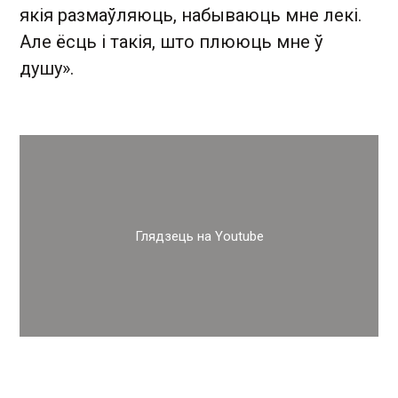
якія размаўляюць, набываюць мне лекі.
Але ёсць і такія, што плююць мне ў
душу».
Глядзець на Youtube