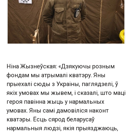
Ніна Жызнеўская: «Дзякуючы розным
фондам мы атрымалі кватэру. Яны
прыехалі сюды з Украіны, паглядзелі, ў
якіх умовах мы жывем, і сказалі, што маці
героя павінна жыць у нармальных
умовах. Яны самі дамовіліся наконт
кватэры. Ёсць сярод беларусаў
нармальныя людзі, якія прыязджаюць,