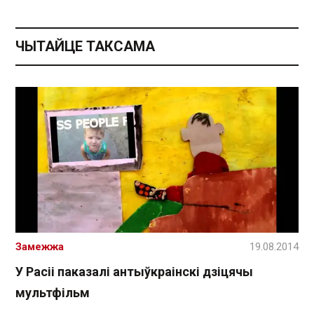
ЧЫТАЙЦЕ ТАКСАМА
Замежжа
19.08.2014
У Расіі паказалі антыўкраінскі дзіцячы
мультфільм