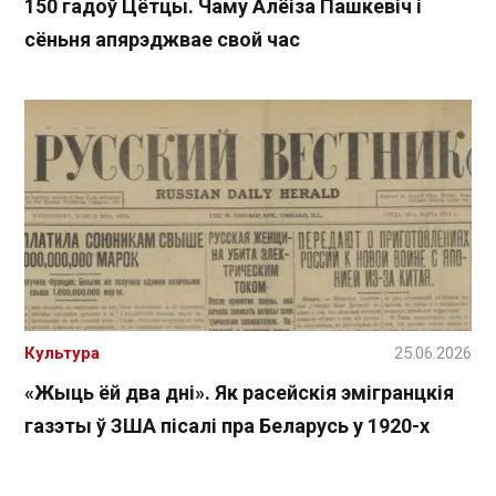
150 гадоў Цётцы. Чаму Алёіза Пашкевіч і
сёньня апярэджвае свой час
Культура
25.06.2026
«Жыць ёй два дні». Як расейскія эмігранцкія
газэты ў ЗША пісалі пра Беларусь у 1920-х