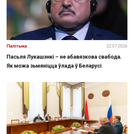
Палітыка
22.07.2026
Пасьля Лукашэнкі – не абавязкова свабода.
Як можа зьмяніцца ўлада ў Беларусі