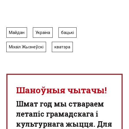
Майдан
Украіна
бацькі
Міхаіл Жызнеўскі
кватэра
Шаноўныя чытачы!
Шмат год мы ствараем
летапіс грамадскага і
культурнага жыцця. Для