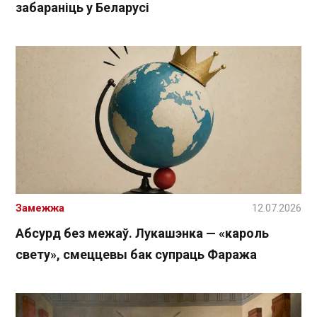
забараніць у Беларусі
Замежжа
12.07.2026
Абсурд без межаў. Лукашэнка — «кароль
свету», смеццевы бак супраць Фаража