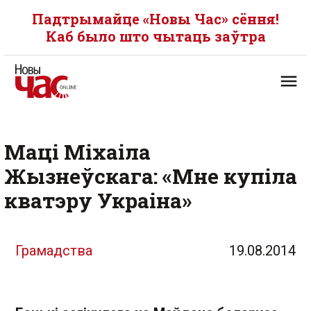
Падтрымайце «Новы Час» сёння!
Каб было што чытаць заўтра
Маці Міхаіла
Жызнеўскага: «Мне купіла
кватэру Украіна»
Грамадства
19.08.2014