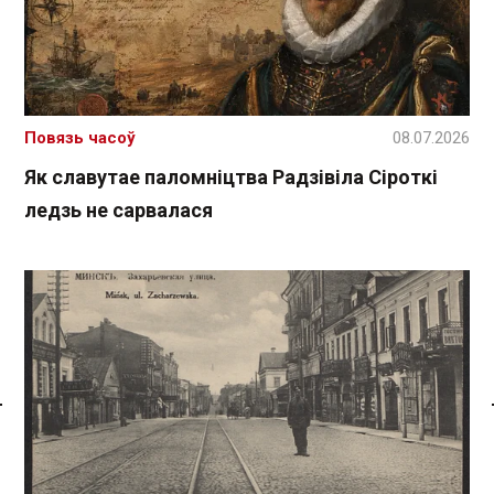
Повязь часоў
08.07.2026
Як славутае паломніцтва Радзівіла Сіроткі
ледзь не сарвалася
Спасылка без VPN