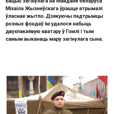
Бацькі загінулага на Майдане беларуса
Міхаіла Жызнеўскага ўрэшце атрымалі
ўласнае жытло. Дзякуючы падтрымцы
розных фондаў ім удалося набыць
двухпакаёвую кватэру ў Гомлі і тым
самым выканаць мару загінулага сына.