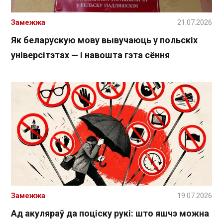
Замежжа
21.07.2026
Як беларускую мову вывучаюць у польскіх
універсітэтах — і навошта гэта сёння
Замежжа
19.07.2026
Ад акуляраў да поціску рукі: што яшчэ можна