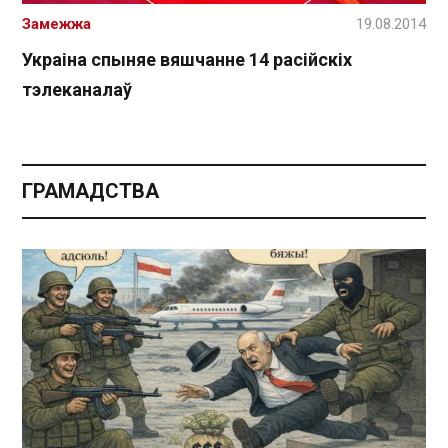
Замежжа
19.08.2014
Украіна спыняе вяшчанне 14 расійскіх
тэлеканалаў
ГРАМАДСТВА