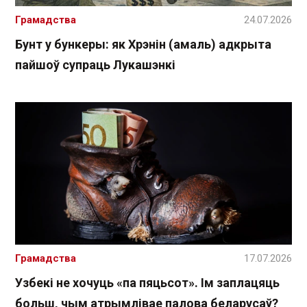
Грамадства
24.07.2026
Бунт у бункеры: як Хрэнін (амаль) адкрыта
пайшоў супраць Лукашэнкі
Грамадства
17.07.2026
Узбекі не хочуць «па пяцьсот». Ім заплацяць
больш, чым атрымлівае палова беларусаў?