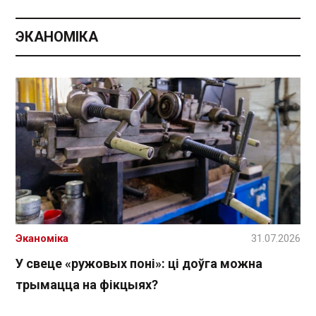
ЭКАНОМІКА
Эканоміка
31.07.2026
У свеце «ружовых поні»: ці доўга можна
трымацца на фікцыях?