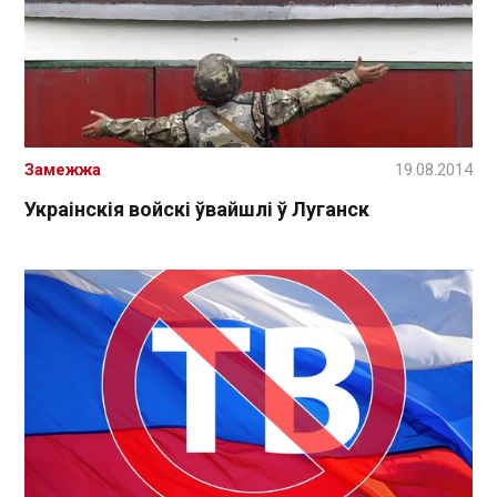
Замежжа
19.08.2014
Украінскія войскі ўвайшлі ў Луганск