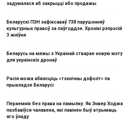
задумалася аб закрыцці або продажы
Беларускі ПЭН зафіксаваў 738 парушэнняў
культурных правоў за паўгоддзе. Хронікі рэпрэсій
3 жніўня
Беларусь на мяжы з Украінай стварае новую мэту
для украінскіх дронаў
Расія можа абвясціць «тэхнічны дэфолт» па
прыкладзе Беларусі
Пераемнік без права на памылку. Як Энвер Ходжа
пазбавіўся чалавека, які павінен быў атрымаць
яго ўладу