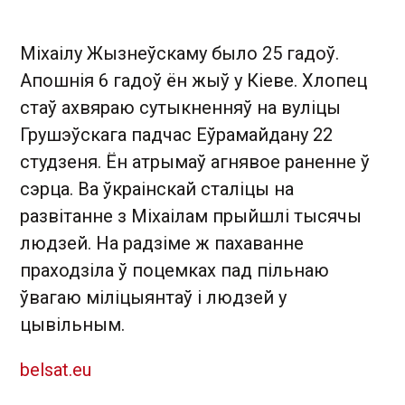
Міхаілу Жызнеўскаму было 25 гадоў.
Апошнія 6 гадоў ён жыў у Кіеве. Хлопец
стаў ахвяраю сутыкненняў на вуліцы
Грушэўскага падчас Еўрамайдану 22
студзеня. Ён атрымаў агнявое раненне ў
сэрца. Ва ўкраінскай сталіцы на
развітанне з Міхаілам прыйшлі тысячы
людзей. На радзіме ж пахаванне
праходзіла ў поцемках пад пільнаю
ўвагаю міліцыянтаў і людзей у
цывільным.
belsat.eu