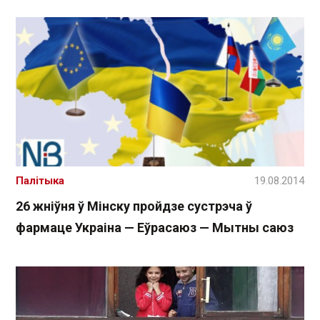
Палітыка
19.08.2014
26 жніўня ў Мінску пройдзе сустрэча ў
фармаце Украіна — Еўрасаюз — Мытны саюз