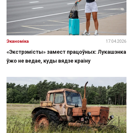
Эканоміка
17.04.2026
«Экстрэмісты» замест працоўных: Лукашэнка
ўжо не ведае, куды вядзе краіну