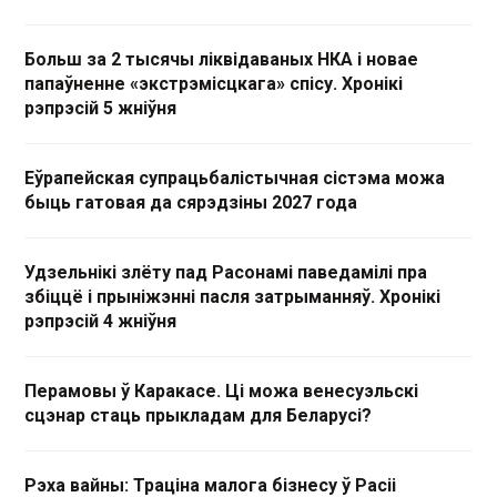
Больш за 2 тысячы ліквідаваных НКА і новае
папаўненне «экстрэмісцкага» спісу. Хронікі
рэпрэсій 5 жніўня
Еўрапейская супрацьбалістычная сістэма можа
быць гатовая да сярэдзіны 2027 года
Удзельнікі злёту пад Расонамі паведамілі пра
збіццё і прыніжэнні пасля затрыманняў. Хронікі
рэпрэсій 4 жніўня
Перамовы ў Каракасе. Ці можа венесуэльскі
сцэнар стаць прыкладам для Беларусі?
Рэха вайны: Траціна малога бізнесу ў Расіі