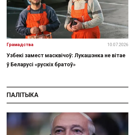
Грамадства
10.07.2026
Узбекі замест масквічоў: Лукашэнка не вітае
ў Беларусі «рускіх братоў»
ПАЛІТЫКА