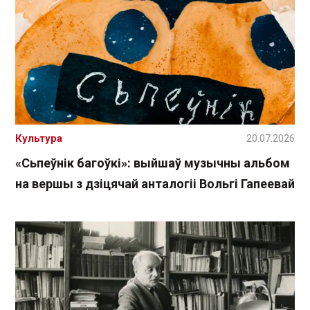
Культура
20.07.2026
«Сьпеўнік багоўкі»: выйшаў музычны альбом
на вершы з дзіцячай анталогіі Вольгі Гапеевай