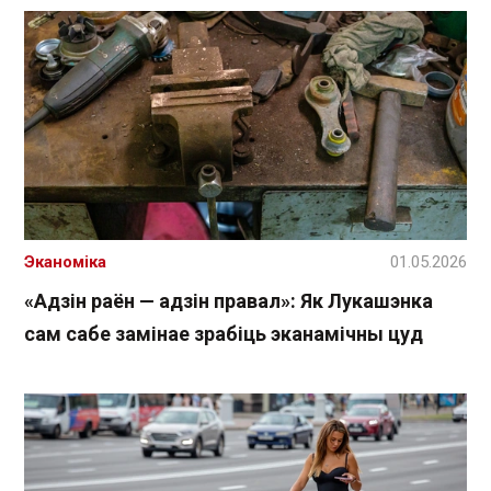
Эканоміка
01.05.2026
«Адзін раён — адзін правал»: Як Лукашэнка
сам сабе замінае зрабіць эканамічны цуд