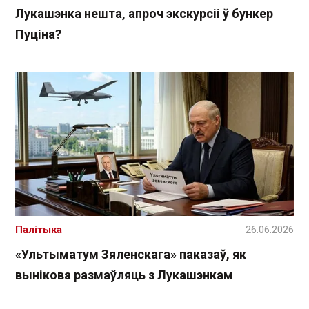
Лукашэнка нешта, апроч экскурсіі ў бункер
Пуціна?
Палітыка
26.06.2026
«Ультыматум Зяленскага» паказаў, як
вынікова размаўляць з Лукашэнкам