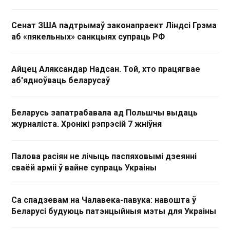
Сенат ЗША падтрымаў законапраект Ліндсі Грэма
аб «пякельных» санкцыях супраць РФ
Айцец Аляксандар Надсан. Той, хто працягвае
аб'ядноўваць беларусаў
Беларусь запатрабавала ад Польшчы выдаць
журналіста. Хронікі рэпрэсій 7 жніўня
Палова расіян не лічыць паспяховымі дзеянні
сваёй арміі ў вайне супраць Украіны
Са спадзевам на Чалавека-павука: навошта ў
Беларусі будуюць патэнцыйныя мэты для Украіны