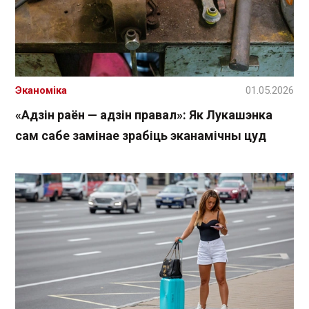
Эканоміка
01.05.2026
«Адзін раён — адзін правал»: Як Лукашэнка
сам сабе замінае зрабіць эканамічны цуд