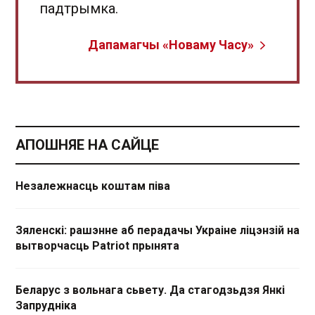
падтрымка.
Дапамагчы «Новаму Часу»
АПОШНЯЕ НА САЙЦЕ
Незалежнасць коштам піва
Зяленскі: рашэнне аб перадачы Украіне ліцэнзій на
вытворчасць Patriot прынята
Беларус з вольнага сьвету. Да стагодзьдзя Янкі
Запрудніка