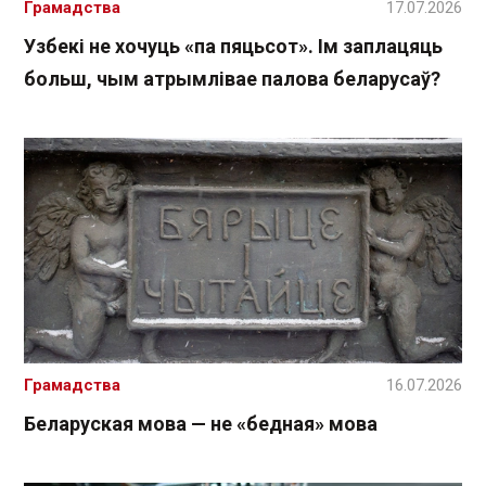
Грамадства
17.07.2026
Узбекі не хочуць «па пяцьсот». Ім заплацяць
больш, чым атрымлівае палова беларусаў?
Грамадства
16.07.2026
Беларуская мова — не «бедная» мова