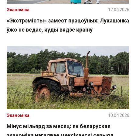
Эканоміка
17.04.2026
«Экстрэмісты» замест працоўных: Лукашэнка
ўжо не ведае, куды вядзе краіну
Эканоміка
10.04.2026
Мінус мільярд за месяц: як беларуская
эканоміка нагадвае мексіканскі серыял