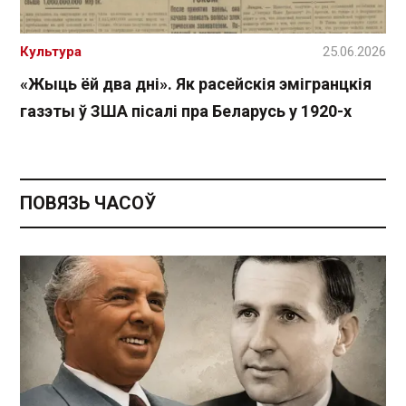
Культура
25.06.2026
«Жыць ёй два дні». Як расейскія эмігранцкія
газэты ў ЗША пісалі пра Беларусь у 1920-х
ПОВЯЗЬ ЧАСОЎ