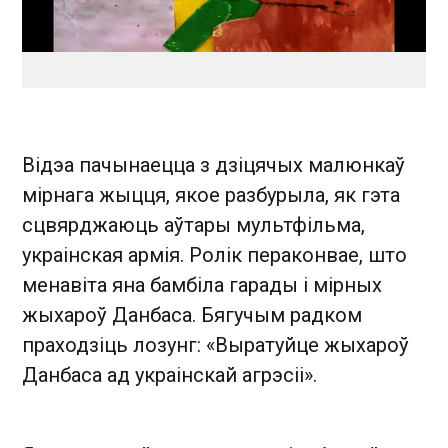
Відэа пачынаецца з дзіцячых малюнкаў
мірнага жыцця, якое разбурыла, як гэта
сцвярджаюць аўтары мультфільма,
украінская армія. Ролік пераконвае, што
менавіта яна бамбіла гарады і мірных
жыхароў Данбаса. Бягучым радком
праходзіць лозунг: «Выратуйце жыхароў
Данбаса ад украінскай агрэсіі».