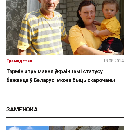
Грамадства
18.08.2014
Тэрмін атрымання ўкраінцамі статусу
бежанца ў Беларусі можа быць скарочаны
ЗАМЕЖЖА