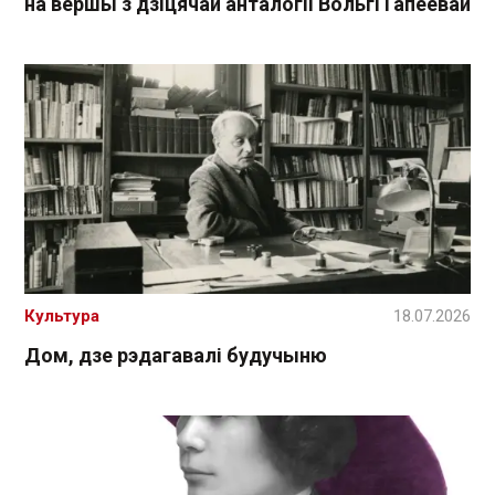
на вершы з дзіцячай анталогіі Вольгі Гапеевай
Культура
18.07.2026
Дом, дзе рэдагавалі будучыню