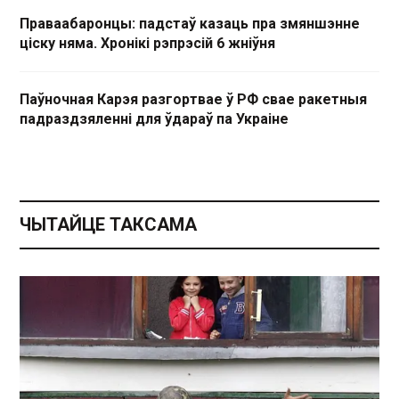
Праваабаронцы: падстаў казаць пра змяншэнне
ціску няма. Хронікі рэпрэсій 6 жніўня
Паўночная Карэя разгортвае ў РФ свае ракетныя
падраздзяленні для ўдараў па Украіне
ЧЫТАЙЦЕ ТАКСАМА