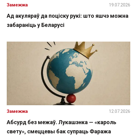
Замежжа
19.07.2026
Ад акуляраў да поціску рукі: што яшчэ можна
забараніць у Беларусі
Замежжа
12.07.2026
Абсурд без межаў. Лукашэнка — «кароль
свету», смеццевы бак супраць Фаража