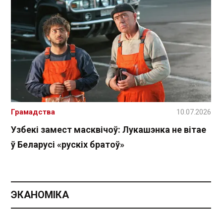
Грамадства
10.07.2026
Узбекі замест масквічоў: Лукашэнка не вітае
ў Беларусі «рускіх братоў»
ЭКАНОМІКА