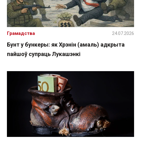
Грамадства
24.07.2026
Бунт у бункеры: як Хрэнін (амаль) адкрыта
пайшоў супраць Лукашэнкі