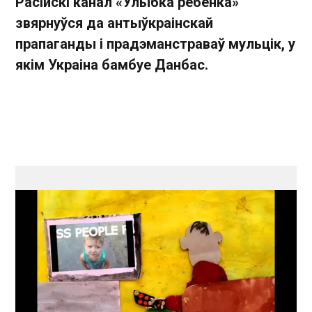
Расійскі канал «Улыбка ребенка»
звярнуўся да антыўкраінскай
прапаганды і прадэманстраваў мульцік, у
якім Украіна бамбуе Данбас.