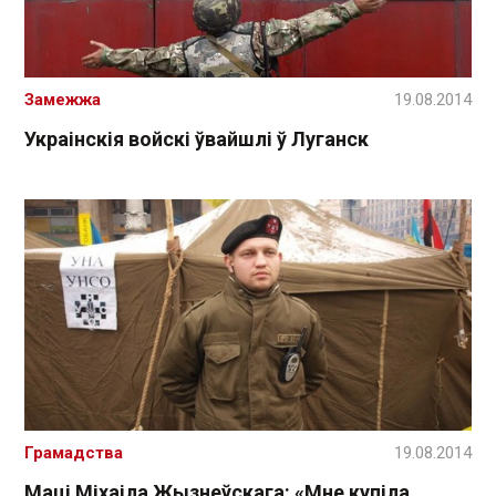
Замежжа
19.08.2014
Украінскія войскі ўвайшлі ў Луганск
Грамадства
19.08.2014
Маці Міхаіла Жызнеўскага: «Мне купіла