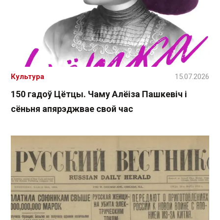
Культура
15.07.2026
150 гадоў Цётцы. Чаму Алёіза Пашкевіч і
сёньня апярэджвае свой час