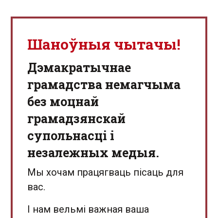
Шаноўныя чытачы!
Дэмакратычнае
грамадства немагчыма
без моцнай
грамадзянскай
супольнасці і
незалежных медыя.
Мы хочам працягваць пісаць для
вас.
І нам вельмі важная ваша