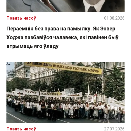
Повязь часоў
01.08.2026
Пераемнік без права на памылку. Як Энвер
Ходжа пазбавіўся чалавека, які павінен быў
атрымаць яго ўладу
Повязь часоў
27.07.2026