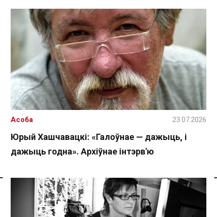
Асоба
23.07.2026
Юрый Хашчавацкі: «Галоўнае — дажыць, і
дажыць годна». Архіўнае інтэрв'ю
Спасылка без VPN