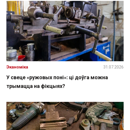
Эканоміка
31.07.2026
У свеце «ружовых поні»: ці доўга можна
трымацца на фікцыях?