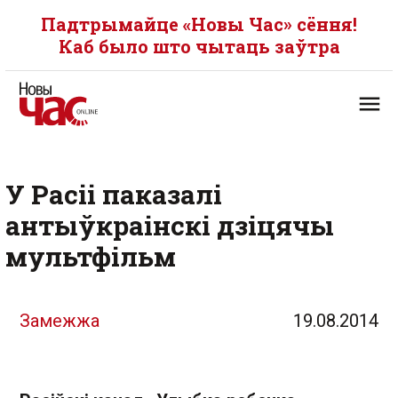
Падтрымайце «Новы Час» сёння!
Каб было што чытаць заўтра
У Расіі паказалі
антыўкраінскі дзіцячы
мультфільм
Замежжа
19.08.2014