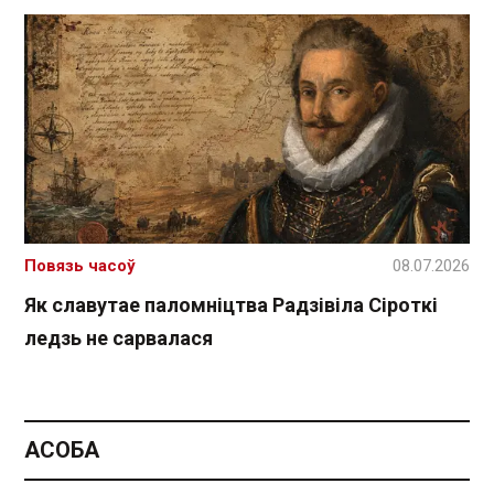
Повязь часоў
08.07.2026
Як славутае паломніцтва Радзівіла Сіроткі
ледзь не сарвалася
АСОБА