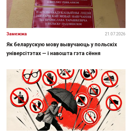
Замежжа
21.07.2026
Як беларускую мову вывучаюць у польскіх
універсітэтах — і навошта гэта сёння