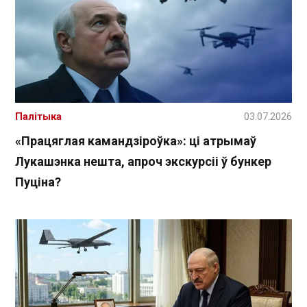
Палітыка
03.07.2026
«Працяглая камандзіроўка»: ці атрымаў
Лукашэнка нешта, апроч экскурсіі ў бункер
Пуціна?