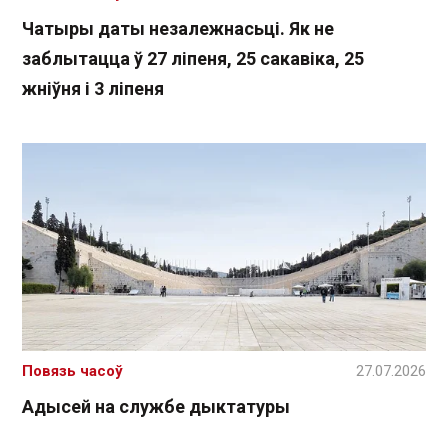
Чатыры даты незалежнасьці. Як не
заблытацца ў 27 ліпеня, 25 сакавіка, 25
жніўня і 3 ліпеня
Повязь часоў
27.07.2026
Адысей на службе дыктатуры