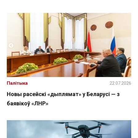
Палітыка
22.07.2026
Новы расейскі «дыплямат» у Беларусі — з
баявікоў «ЛНР»