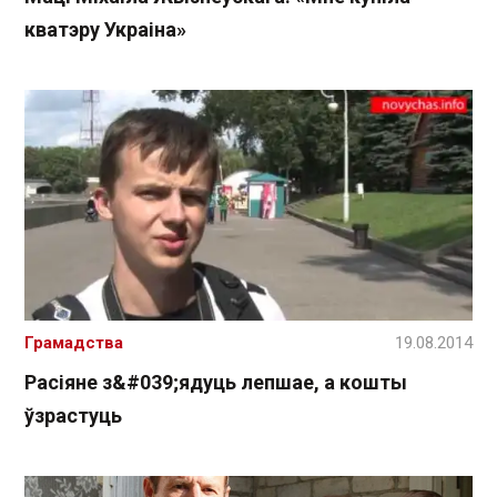
кватэру Украіна»
Грамадства
19.08.2014
Расіяне з&#039;ядуць лепшае, а кошты
ўзрастуць