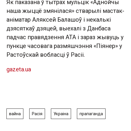
Як паказана ў тытрах мульцік «Аднойчы
наша жыццё змянілася» стварылі мастак-
аніматар Аляксей Балашоў і некалькі
дзясяткаў дзяцей, выехалі з Данбаса
падчас правядзення АТА і зараз жывуць у
пункце часовага размяшчэння «Піянер» у
Растоўскай вобласці ў Расіі.
gazeta.ua
вайна
Расія
Украіна
прапаганда