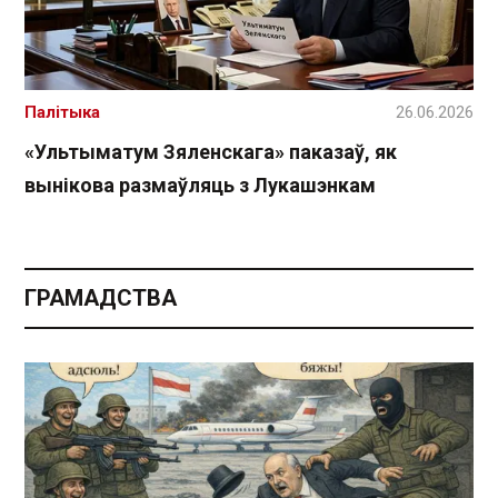
Палітыка
26.06.2026
«Ультыматум Зяленскага» паказаў, як
вынікова размаўляць з Лукашэнкам
ГРАМАДСТВА