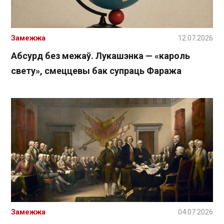
Замежжа
12.07.2026
Абсурд без межаў. Лукашэнка — «кароль
свету», смеццевы бак супраць Фаража
Замежжа
04.07.2026