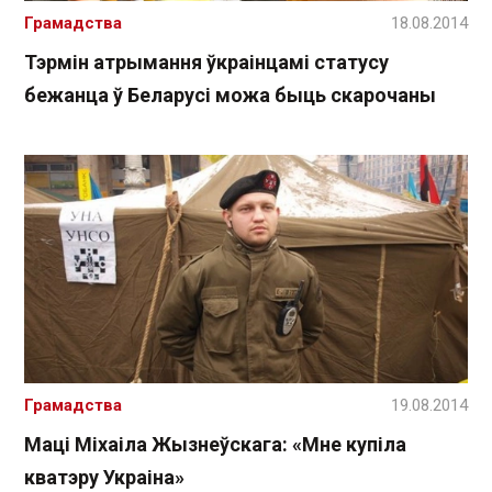
Грамадства
18.08.2014
Тэрмін атрымання ўкраінцамі статусу
бежанца ў Беларусі можа быць скарочаны
Грамадства
19.08.2014
Маці Міхаіла Жызнеўскага: «Мне купіла
кватэру Украіна»