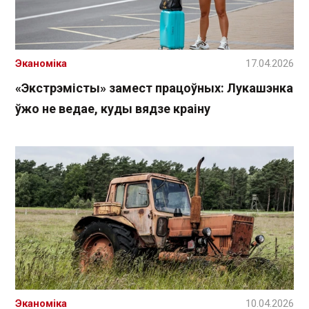
Эканоміка
17.04.2026
«Экстрэмісты» замест працоўных: Лукашэнка
ўжо не ведае, куды вядзе краіну
Эканоміка
10.04.2026