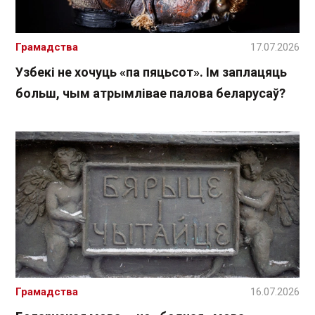
Грамадства
17.07.2026
Узбекі не хочуць «па пяцьсот». Ім заплацяць
больш, чым атрымлівае палова беларусаў?
Грамадства
16.07.2026