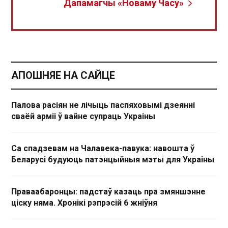
Дапамагчы «Новаму Часу»
АПОШНЯЕ НА САЙЦЕ
Палова расіян не лічыць паспяховымі дзеянні
сваёй арміі ў вайне супраць Украіны
Са спадзевам на Чалавека-павука: навошта ў
Беларусі будуюць патэнцыйныя мэты для Украіны
Праваабаронцы: падстаў казаць пра змяншэнне
ціску няма. Хронікі рэпрэсій 6 жніўня