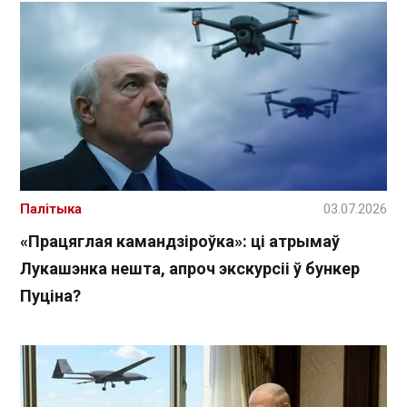
Палітыка
03.07.2026
«Працяглая камандзіроўка»: ці атрымаў
Лукашэнка нешта, апроч экскурсіі ў бункер
Пуціна?