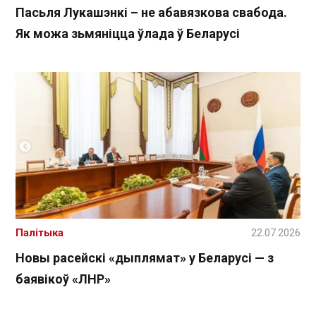
Пасьля Лукашэнкі – не абавязкова свабода.
Як можа зьмяніцца ўлада ў Беларусі
Палітыка
22.07.2026
Новы расейскі «дыплямат» у Беларусі — з
баявікоў «ЛНР»