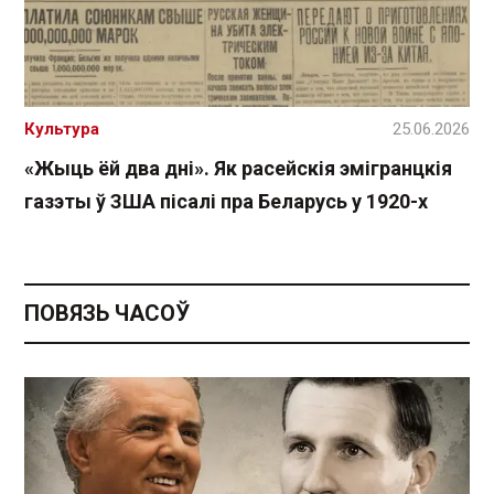
Культура
25.06.2026
«Жыць ёй два дні». Як расейскія эмігранцкія
газэты ў ЗША пісалі пра Беларусь у 1920-х
ПОВЯЗЬ ЧАСОЎ