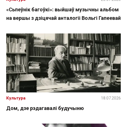
«Сьпеўнік багоўкі»: выйшаў музычны альбом
на вершы з дзіцячай анталогіі Вольгі Гапеевай
Культура
18.07.2026
Дом, дзе рэдагавалі будучыню