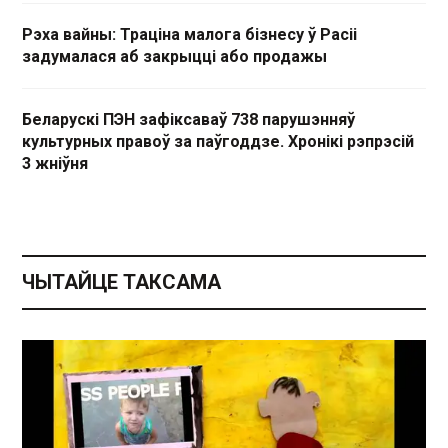
Рэха вайны: Траціна малога бізнесу ў Расіі
задумалася аб закрыцці або продажы
Беларускі ПЭН зафіксаваў 738 парушэнняў
культурных правоў за паўгоддзе. Хронікі рэпрэсій
3 жніўня
ЧЫТАЙЦЕ ТАКСАМА