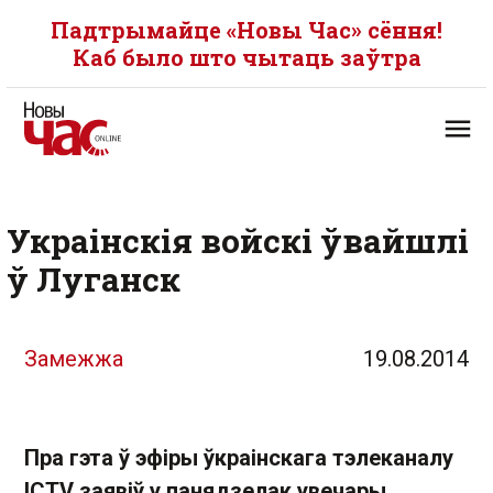
Падтрымайце «Новы Час» сёння!
Каб было што чытаць заўтра
Украінскія войскі ўвайшлі
ў Луганск
Замежжа
19.08.2014
Пра гэта ў эфіры ўкраінскага тэлеканалу
ICTV заявіў у панядзелак увечары