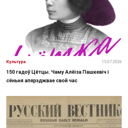
Культура
15.07.2026
150 гадоў Цётцы. Чаму Алёіза Пашкевіч і
сёньня апярэджвае свой час