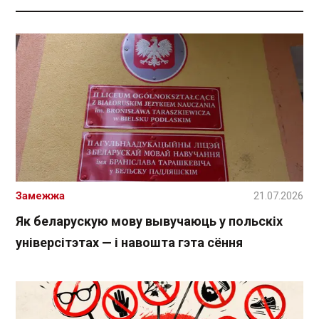
Замежжа
21.07.2026
Як беларускую мову вывучаюць у польскіх
універсітэтах — і навошта гэта сёння