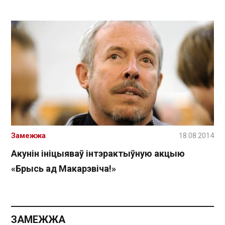
Замежжа
18.08.2014
Акунін ініцыяваў інтэрактыўную акцыю
«Брысь ад Макарэвіча!»
ЗАМЕЖЖА