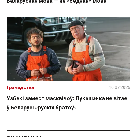
Беларуская мова — не «бедная» мова
Грамадства
10.07.2026
Узбекі замест масквічоў: Лукашэнка не вітае
ў Беларусі «рускіх братоў»