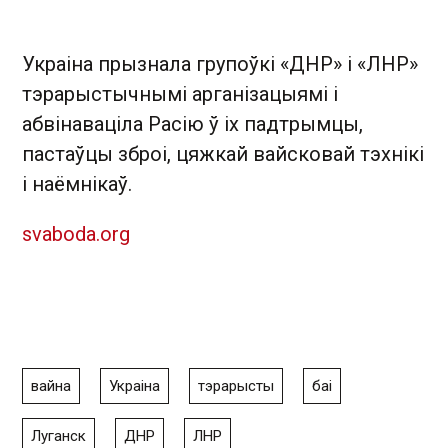
Украіна прызнала групоўкі «ДНР» і «ЛНР»
тэрарыстычнымі арганізацыямі і
абвінаваціла Расію ў іх падтрымцы,
пастаўцы зброі, цяжкай вайсковай тэхнікі
і наёмнікаў.
svaboda.org
вайна
Украіна
тэрарысты
баі
Луганск
ДНР
ЛНР