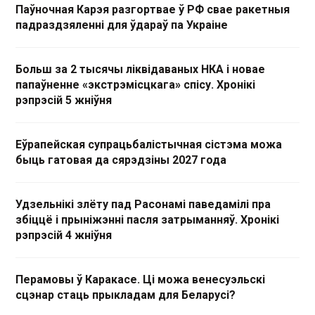
Паўночная Карэя разгортвае ў РФ свае ракетныя
падраздзяленні для ўдараў па Украіне
Больш за 2 тысячы ліквідаваных НКА і новае
папаўненне «экстрэмісцкага» спісу. Хронікі
рэпрэсій 5 жніўня
Еўрапейская супрацьбалістычная сістэма можа
быць гатовая да сярэдзіны 2027 года
Удзельнікі злёту пад Расонамі паведамілі пра
збіццё і прыніжэнні пасля затрыманняў. Хронікі
рэпрэсій 4 жніўня
Перамовы ў Каракасе. Ці можа венесуэльскі
сцэнар стаць прыкладам для Беларусі?