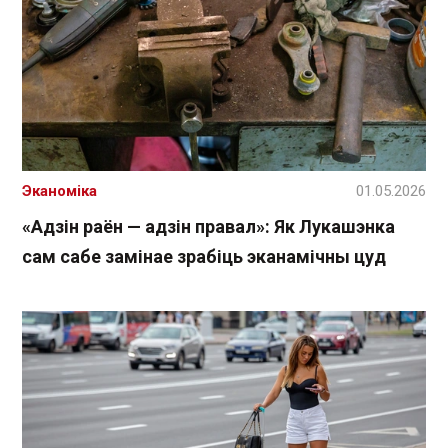
Эканоміка
01.05.2026
«Адзін раён — адзін правал»: Як Лукашэнка
сам сабе замінае зрабіць эканамічны цуд