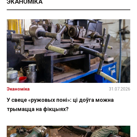
ЭКАНОМІКА
Эканоміка
31.07.2026
У свеце «ружовых поні»: ці доўга можна
трымацца на фікцыях?