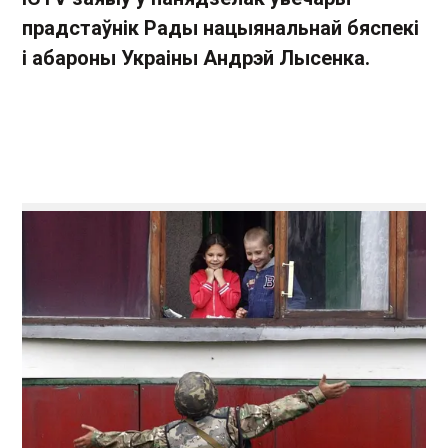
прадстаўнік Рады нацыянальнай бяспекі
і абароны Украіны Андрэй Лысенка.