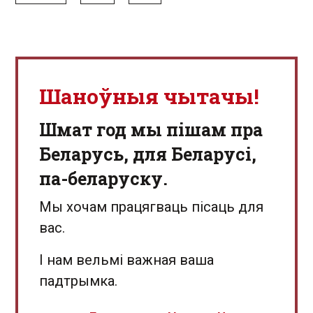
Шаноўныя чытачы!
Шмат год мы пішам пра
Беларусь, для Беларусі,
па-беларуску.
Мы хочам працягваць пісаць для
вас.
І нам вельмі важная ваша
падтрымка.