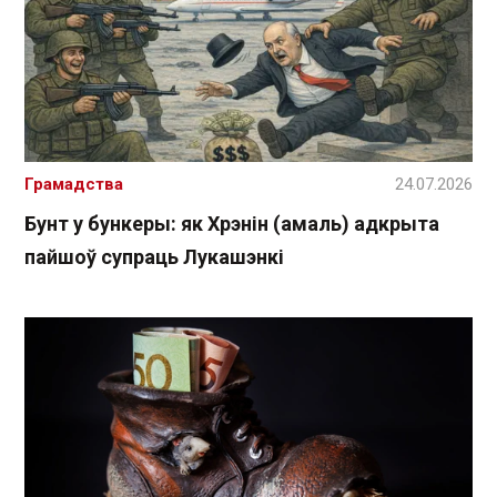
Грамадства
24.07.2026
Бунт у бункеры: як Хрэнін (амаль) адкрыта
пайшоў супраць Лукашэнкі