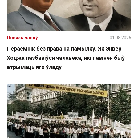
Повязь часоў
01.08.2026
Пераемнік без права на памылку. Як Энвер
Ходжа пазбавіўся чалавека, які павінен быў
атрымаць яго ўладу