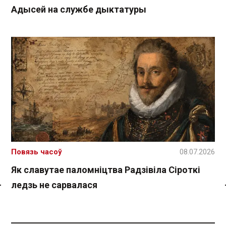
Адысей на службе дыктатуры
Повязь часоў
08.07.2026
Як славутае паломніцтва Радзівіла Сіроткі
ледзь не сарвалася
Спасылка без VPN