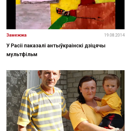
Замежжа
19.08.2014
У Расіі паказалі антыўкраінскі дзіцячы
мультфільм