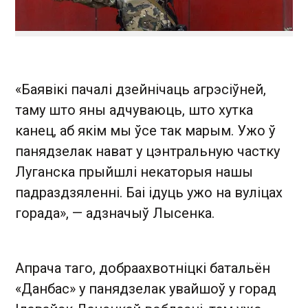
«Баявікі пачалі дзейнічаць агрэсіўней,
таму што яны адчуваюць, што хутка
канец, аб якім мы ўсе так марым. Ужо ў
панядзелак нават у цэнтральную частку
Луганска прыйшлі некаторыя нашы
падраздзяленні. Баі ідуць ужо на вуліцах
горада», — адзначыў Лысенка.
Апрача таго, добраахвотніцкі батальён
«Данбас» у панядзелак увайшоў у горад