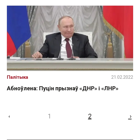
Палітыка
21.02.2022
Абноўлена: Пуцін прызнаў «ДНР» і «ЛНР»
1
2
›
‹