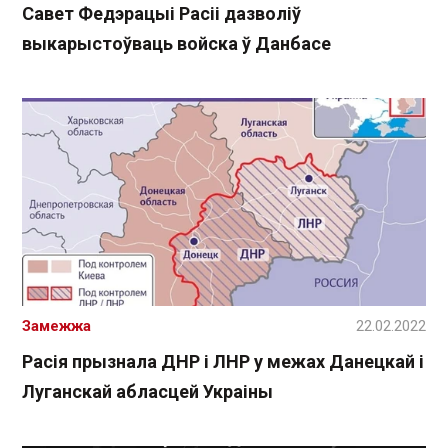
Савет Федэрацыі Расіі дазволіў
выкарыстоўваць войска ў Данбасе
Замежжа
22.02.2022
Расія прызнала ДНР і ЛНР у межах Данецкай і
Луганскай абласцей Украіны