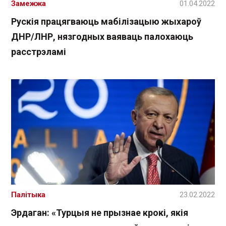
Замежжа
01.04.2022
Рускія працягваюць мабілізацыю жыхароў
ДНР/ЛНР, нязгодных ваяваць палохаюць
расстрэламі
Палітыка
23.02.2022
Эрдаган: «Турцыя не прызнае крокі, якія