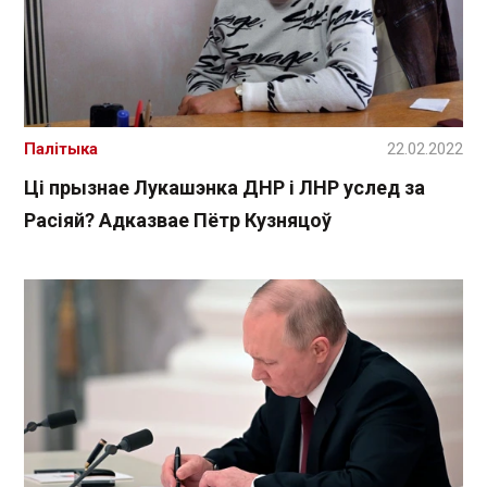
Палітыка
22.02.2022
Ці прызнае Лукашэнка ДНР і ЛНР услед за
Расіяй? Адказвае Пётр Кузняцоў