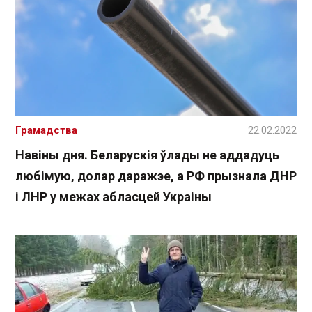
Грамадства
22.02.2022
Навіны дня. Беларускія ўлады не аддадуць
любімую, долар даражэе, а РФ прызнала ДНР
і ЛНР у межах абласцей Украіны