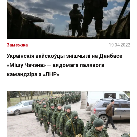
Замежжа
19.04.2022
Украінскія вайскоўцы знішчылі на Данбасе
«Мішу Чачэна» — вядомага палявога
камандзіра з «ЛНР»