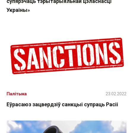
супярэчаць тэрытарыяльнай цэласнасці
Украіны»
Палітыка
23.02.2022
Еўрасаюз зацвердзіў санкцыі супраць Расіі