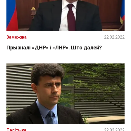
Замежжа
22.02.2022
Прызналі «ДНР» і «ЛНР». Што далей?
Палітыка
22.02.2022