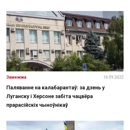
Замежжа
16.09.2022
Паляванне на калабарантаў: за дзень у
Луганску і Херсоне забіта чацвёра
прарасійскіх чыноўнікаў