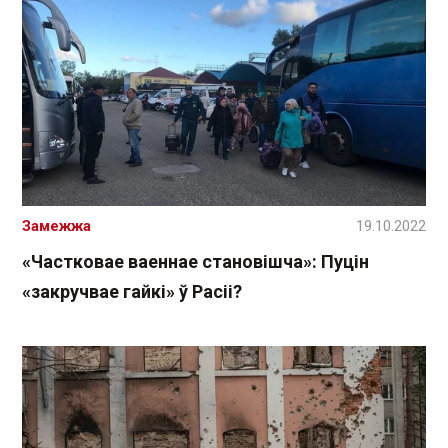
Замежжа
19.10.2022
«Частковае ваеннае становішча»: Пуцін
«закручвае гайкі» ў Расіі?