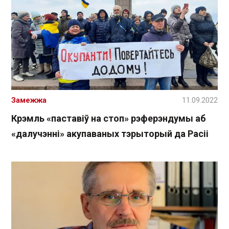
Замежжа
11.09.2022
Крэмль «паставіў на стоп» рэферэндумы аб
«далучэнні» акупаваных тэрыторый да Расіі