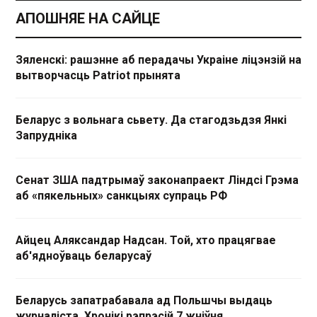
АПОШНЯЕ НА САЙЦЕ
Зяленскі: рашэнне аб перадачы Украіне ліцэнзій на
вытворчасць Patriot прынята
Беларус з вольнага сьвету. Да стагодзьдзя Янкі
Запрудніка
Сенат ЗША падтрымаў законапраект Ліндсі Грэма
аб «пякельных» санкцыях супраць РФ
Айцец Аляксандар Надсан. Той, хто працягвае
аб'ядноўваць беларусаў
Беларусь запатрабавала ад Польшчы выдаць
журналіста. Хронікі рэпрэсій 7 жніўня