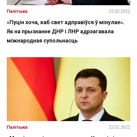
Палітыка
22.02.2022
«Пуцін хоча, каб свет адправіўся ў мінулае».
Як на прызнанне ДНР і ЛНР адрэагавала
міжнародная супольнасць
Палітыка
22.02.2022