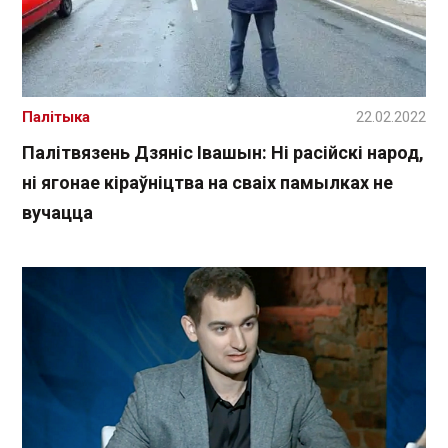
Палітыка
22.02.2022
Палітвязень Дзяніс Івашын: Ні расійскі народ,
ні ягонае кіраўніцтва на сваіх памылках не
вучацца