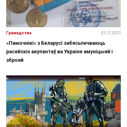
Грамадства
03.12.2025
«Памочнікі» з Беларусі забясьпечваюць
расейскіх акупантаў ва Украіне амуніцыяй і
зброяй