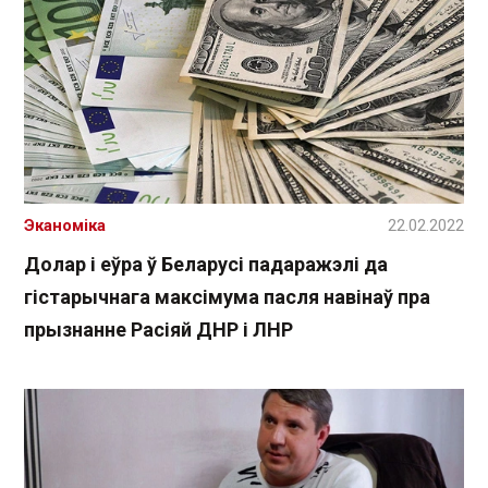
Эканоміка
22.02.2022
Долар і еўра ў Беларусі падаражэлі да
гістарычнага максімума пасля навінаў пра
прызнанне Расіяй ДНР і ЛНР