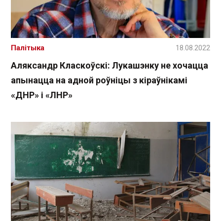
Палітыка
18.08.2022
Аляксандр Класкоўскі: Лукашэнку не хочацца
апынацца на адной роўніцы з кіраўнікамі
«ДНР» і «ЛНР»