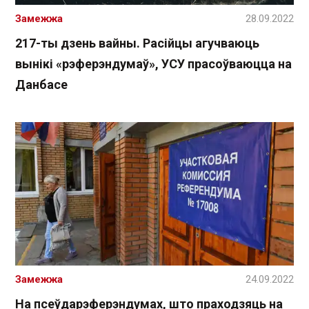
Замежжа
28.09.2022
217-ты дзень вайны. Расійцы агучваюць
вынікі «рэферэндумаў», УСУ прасоўваюцца на
Данбасе
Замежжа
24.09.2022
На псеўдарэферэндумах, што праходзяць на