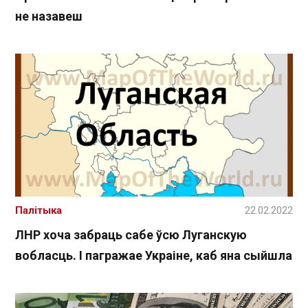
не назавеш
Палітыка
22.02.2022
ЛНР хоча забраць сабе ўсю Луганскую
вобласць. І пагражае Украіне, каб яна сыйшла