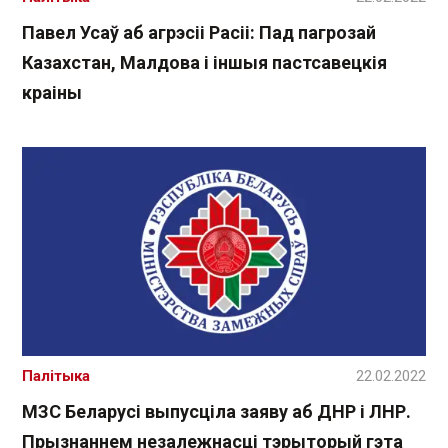
Павел Усаў аб агрэсіі Расіі: Пад пагрозай
Казахстан, Малдова і іншыя пастсавецкія
краіны
Палітыка
22.02.2022
МЗС Беларусі выпусціла заяву аб ДНР і ЛНР.
Прызнаннем незалежнасці тэрыторый гэта