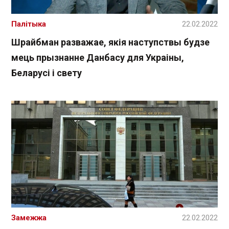
Палітыка
22.02.2022
Шрайбман разважае, якія наступствы будзе
мець прызнанне Данбасу для Украіны,
Беларусі і свету
Замежжа
22.02.2022