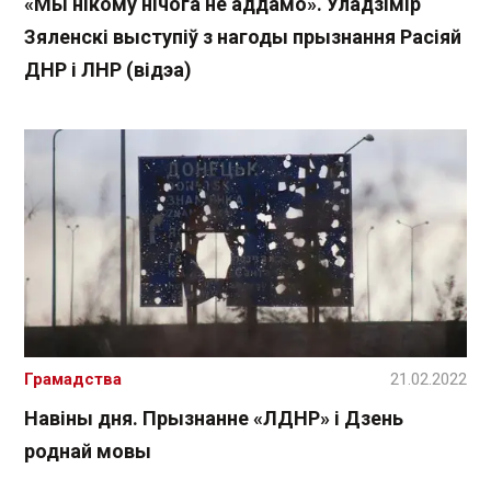
«Мы нікому нічога не аддамо». Уладзімір
Зяленскі выступіў з нагоды прызнання Расіяй
ДНР і ЛНР (відэа)
Грамадства
21.02.2022
Навіны дня. Прызнанне «ЛДНР» і Дзень
роднай мовы