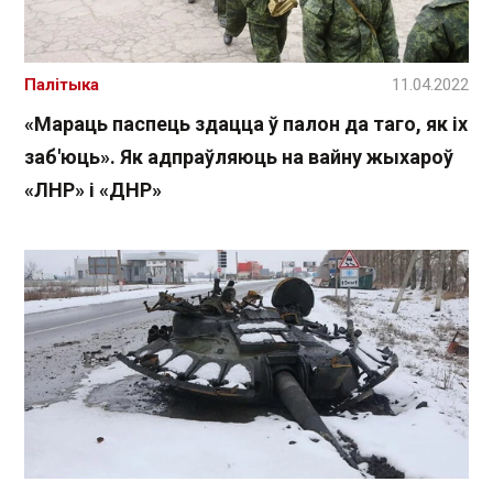
Палітыка
11.04.2022
«Мараць паспець здацца ў палон да таго, як іх
заб'юць». Як адпраўляюць на вайну жыхароў
«ЛНР» і «ДНР»