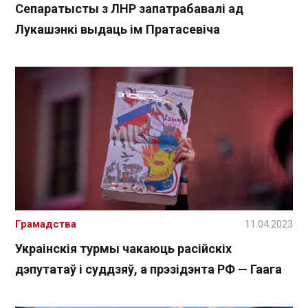
Сепаратысты з ЛНР запатрабавалі ад
Лукашэнкі выдаць ім Пратасевіча
Грамадства
11.04.2023
Украінскія турмы чакаюць расійскіх
дэпутатаў і суддзяў, а прэзідэнта РФ — Гаага