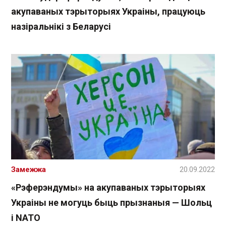
акупаваных тэрыторыях Украіны, працуюць
назіральнікі з Беларусі
Замежжа
20.09.2022
«Рэферэндумы» на акупаваных тэрыторыях
Украіны не могуць быць прызнаныя — Шольц
і NАТО