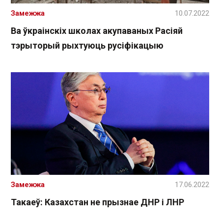
Замежжа
10.07.2022
Ва ўкраінскіх школах акупаваных Расіяй
тэрыторый рыхтуюць русіфікацыю
Замежжа
17.06.2022
Такаеў: Казахстан не прызнае ДНР і ЛНР