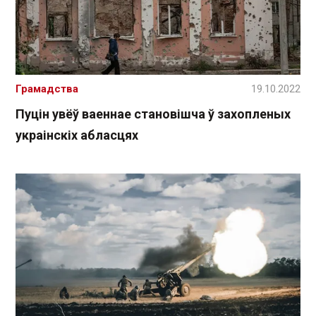
Грамадства
19.10.2022
Пуцін увёў ваеннае становішча ў захопленых
украінскіх абласцях