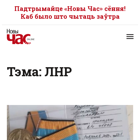
Падтрымайце «Новы Час» сёння!
Каб было што чытаць заўтра
Тэма: ЛНР