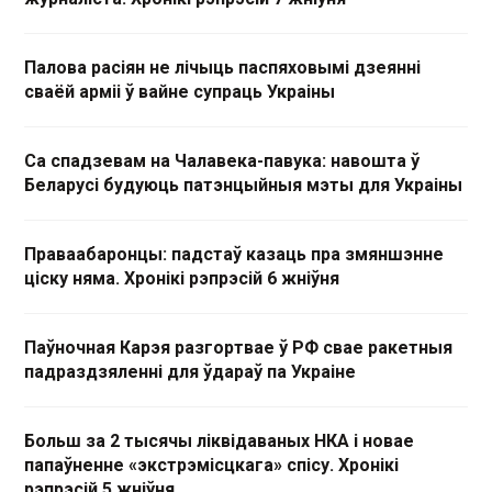
Палова расіян не лічыць паспяховымі дзеянні
сваёй арміі ў вайне супраць Украіны
Са спадзевам на Чалавека-павука: навошта ў
Беларусі будуюць патэнцыйныя мэты для Украіны
Праваабаронцы: падстаў казаць пра змяншэнне
ціску няма. Хронікі рэпрэсій 6 жніўня
Паўночная Карэя разгортвае ў РФ свае ракетныя
падраздзяленні для ўдараў па Украіне
Больш за 2 тысячы ліквідаваных НКА і новае
папаўненне «экстрэмісцкага» спісу. Хронікі
рэпрэсій 5 жніўня