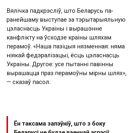
Вялічка падкрэсліў, што Беларусь па-
ранейшаму выступае за тэрытарыяльную
цэласнасць Украіны і вырашэнне
канфлікту на ўсходзе краіны шляхам
перамоў. «Наша пазіцыя нязменная: няма
ніякай федэралізацыі, ёсць цэласнасць
Украіны. Другое: усе пытанні павінны
вырашацца праз перамоўны мірны шлях»,
— сказаў пасол.
Ён таксама запэўніў, што з боку
Беларусі не будзе ваеннай агрэсіі