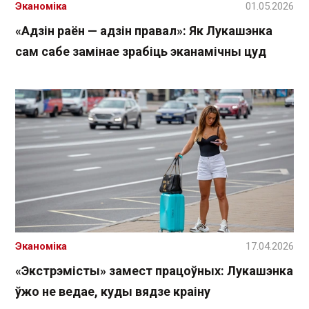
Эканоміка
01.05.2026
«Адзін раён — адзін правал»: Як Лукашэнка
сам сабе замінае зрабіць эканамічны цуд
Эканоміка
17.04.2026
«Экстрэмісты» замест працоўных: Лукашэнка
ўжо не ведае, куды вядзе краіну