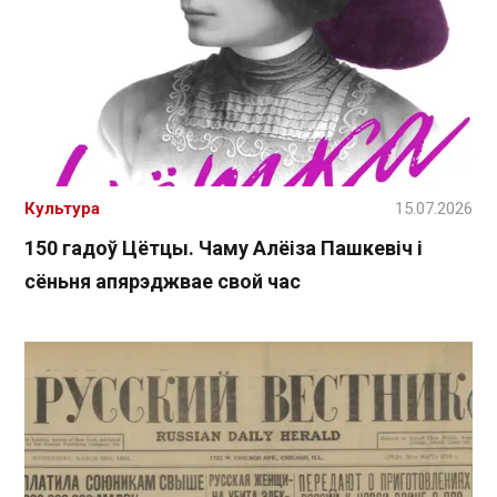
Культура
15.07.2026
150 гадоў Цётцы. Чаму Алёіза Пашкевіч і
сёньня апярэджвае свой час