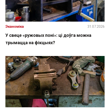
Эканоміка
31.07.2026
У свеце «ружовых поні»: ці доўга можна
трымацца на фікцыях?