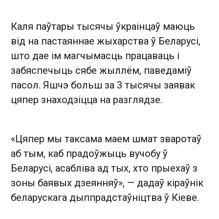
Каля паўтары тысячы ўкраінцаў маюць
від на пастаяннае жыхарства ў Беларусі,
што дае ім магчымасць працаваць і
забяспечыць сябе жыллём, паведаміў
пасол. Яшчэ больш за 3 тысячы заявак
цяпер знаходзіцца на разглядзе.
«Цяпер мы таксама маем шмат зваротаў
аб тым, каб прадоўжыць вучобу ў
Беларусі, асабліва ад тых, хто прыехаў з
зоны баявых дзеянняў», — дадаў кіраўнік
беларускага дыппрадстаўніцтва ў Кіеве.