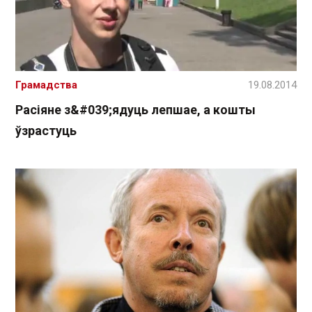
Грамадства
19.08.2014
Расіяне з&#039;ядуць лепшае, а кошты
ўзрастуць