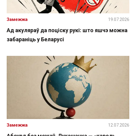
Замежжа
19.07.2026
Ад акуляраў да поціску рукі: што яшчэ можна
забараніць у Беларусі
Замежжа
12.07.2026
Абсурд без межаў. Лукашэнка — «кароль