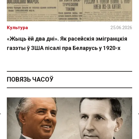
Культура
25.06.2026
«Жыць ёй два дні». Як расейскія эмігранцкія
газэты ў ЗША пісалі пра Беларусь у 1920-х
ПОВЯЗЬ ЧАСОЎ
Спасылка без VPN