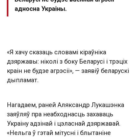
адносна Украіны.
«Я хачу сказаць словамі кіраўніка
дзяржавы: ніколі з боку Беларусі і трэціх
краін не будзе агрэсіі», — заявіў беларускі
дыпламат.
Нагадаем, раней Аляксандр Лукашэнка
заяўляў пра неабходнасць захаваць
Украіну адзінай і цэласнай дзяржавай.
«Нельга ў гэтай мітусні і блытаніне