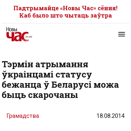
Падтрымайце «Новы Час» сёння!
Каб было што чытаць заўтра
Тэрмін атрымання
ўкраінцамі статусу
бежанца ў Беларусі можа
быць скарочаны
Грамадства
18.08.2014