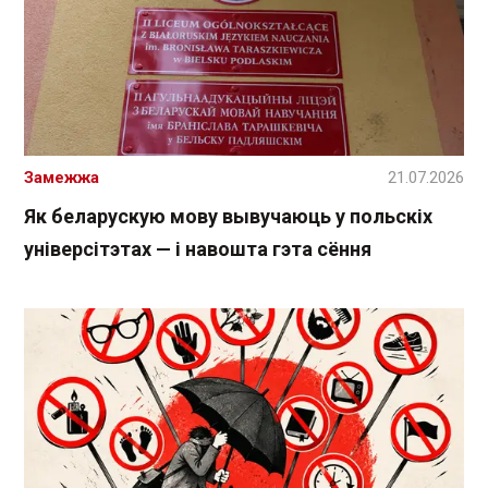
Замежжа
21.07.2026
Як беларускую мову вывучаюць у польскіх
універсітэтах — і навошта гэта сёння