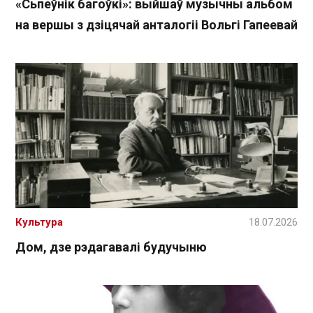
«Сьпеўнік багоўкі»: выйшаў музычны альбом
на вершы з дзіцячай анталогіі Вольгі Гапеевай
Культура
18.07.2026
Дом, дзе рэдагавалі будучыню