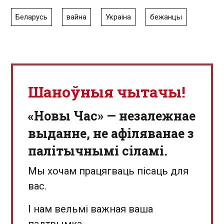
Беларусь
вайна
Украіна
бежанцы
Шаноўныя чытачы!
«Новы Час» — незалежнае
выданне, не афіляванае з
палітычнымі сіламі.
Мы хочам працягваць пісаць для
вас.
І нам вельмі важная ваша