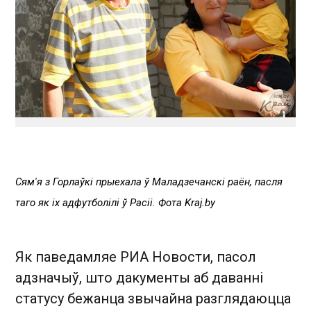
Сям'я з Горлаўкі прыехала ў Маладзечанскі раён, пасля
таго як іх адфутболілі ў Расіі. Фота Kraj.by
Як паведамляе РИА Новости, пасол
адзначыў, што дакументы аб даванні
статусу бежанца звычайна разглядаюцца