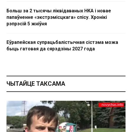
Больш за 2 тысячы ліквідаваных НКА і новае
папаўненне «экстрэмісцкага» спісу. Хронікі
рэпрэсій 5 жніўня
Еўрапейская супрацьбалістычная сістэма можа
быць гатовая да сярэдзіны 2027 года
ЧЫТАЙЦЕ ТАКСАМА