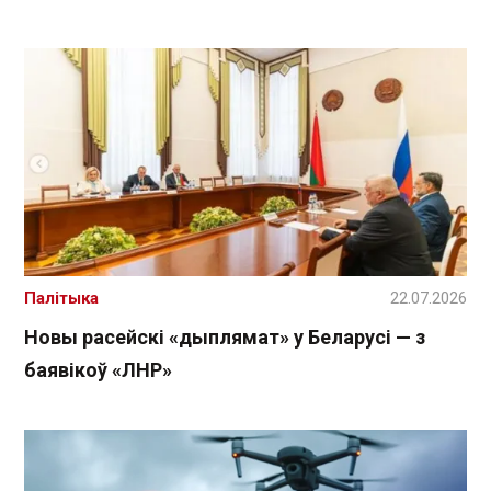
Палітыка
22.07.2026
Новы расейскі «дыплямат» у Беларусі — з
баявікоў «ЛНР»