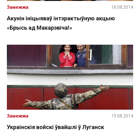
Замежжа
18.08.2014
Акунін ініцыяваў інтэрактыўную акцыю
«Брысь ад Макарэвіча!»
Замежжа
19.08.2014
Украінскія войскі ўвайшлі ў Луганск