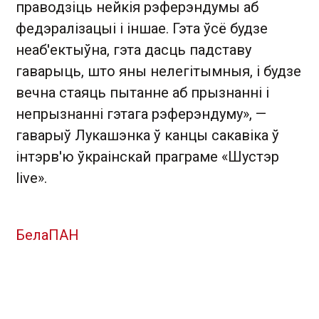
праводзіць нейкія рэферэндумы аб
федэралізацыі і іншае. Гэта ўсё будзе
неаб'ектыўна, гэта дасць падставу
гаварыць, што яны нелегітымныя, і будзе
вечна стаяць пытанне аб прызнанні і
непрызнанні гэтага рэферэндуму», —
гаварыў Лукашэнка ў канцы сакавіка ў
інтэрв'ю ўкраінскай праграме «Шустэр
live».
БелаПАН