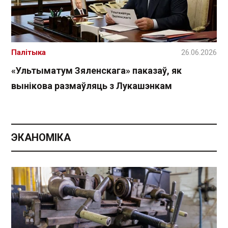
Палітыка
26.06.2026
«Ультыматум Зяленскага» паказаў, як
вынікова размаўляць з Лукашэнкам
ЭКАНОМІКА