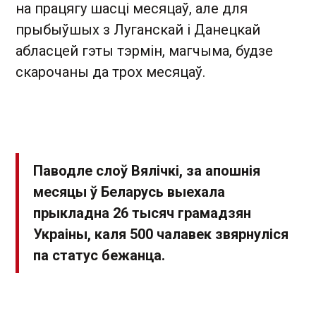
на працягу шасці месяцаў, але для
прыбыўшых з Луганскай і Данецкай
абласцей гэты тэрмін, магчыма, будзе
скарочаны да трох месяцаў.
Паводле слоў Вялічкі, за апошнія
месяцы ў Беларусь выехала
прыкладна 26 тысяч грамадзян
Украіны, каля 500 чалавек звярнуліся
па статус бежанца.