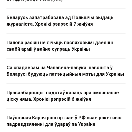
Беларусь запатрабавала ад Польшчы выдаць
журналіста. Хронікі рэпрэсій 7 жніўня
Палова расіян не лічыць паспяховымі дзеянні
сваёй арміі ў вайне супраць Украіны
Са спадзевам на Чалавека-павука: навошта ў
Беларусі будуюць патэнцыйныя мэты для Украіны
Праваабаронцы: падстаў казаць пра змяншэнне
ціску няма. Хронікі рэпрэсій 6 жніўня
Паўночная Карэя разгортвае ў РФ свае ракетныя
падраздзяленні для ўдараў па Украіне