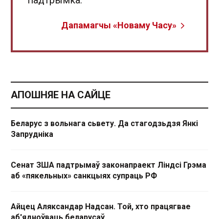
падтрымка.
Дапамагчы «Новаму Часу»
АПОШНЯЕ НА САЙЦЕ
Беларус з вольнага сьвету. Да стагодзьдзя Янкі
Запрудніка
Сенат ЗША падтрымаў законапраект Ліндсі Грэма
аб «пякельных» санкцыях супраць РФ
Айцец Аляксандар Надсан. Той, хто працягвае
аб'ядноўваць беларусаў