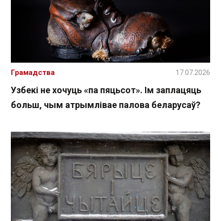
Грамадства
17.07.2026
Узбекі не хочуць «па пяцьсот». Ім заплацяць
больш, чым атрымлівае палова беларусаў?