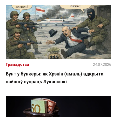
Грамадства
24.07.2026
Бунт у бункеры: як Хрэнін (амаль) адкрыта
пайшоў супраць Лукашэнкі