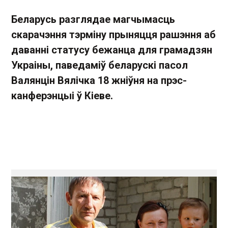
Беларусь разглядае магчымасць
скарачэння тэрміну прыняцця рашэння аб
даванні статусу бежанца для грамадзян
Украіны, паведаміў беларускі пасол
Валянцін Вялічка 18 жніўня на прэс-
канферэнцыі ў Кіеве.