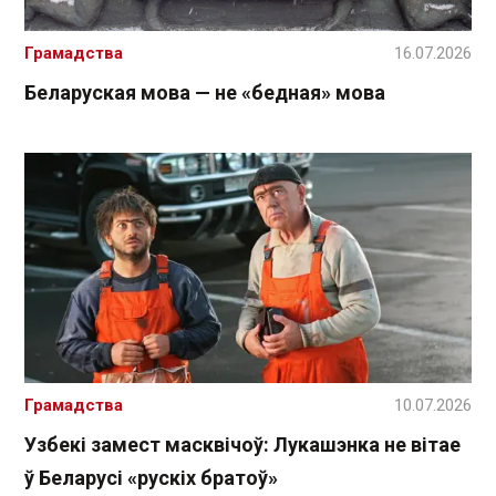
Грамадства
16.07.2026
Беларуская мова — не «бедная» мова
Грамадства
10.07.2026
Узбекі замест масквічоў: Лукашэнка не вітае
ў Беларусі «рускіх братоў»