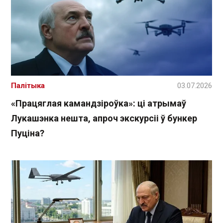
Палітыка
03.07.2026
«Працяглая камандзіроўка»: ці атрымаў
Лукашэнка нешта, апроч экскурсіі ў бункер
Пуціна?