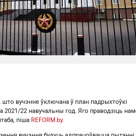
 што вучэнне ўключана ў план падрыхтоўкі
а 2021/22 навучальны год. Яго праводзіць нам
таба, піша
REFORM.by
.
дзення вучэння будуць адпрацоўвацца пытанні