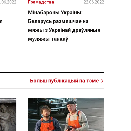
.06.2022
Грамадства
22.06.2022
Мінабароны Украіны:
я
Беларусь размяшчае на
мяжы з Украінай драўляныя
муляжы танкаў
Больш публікацый па тэме