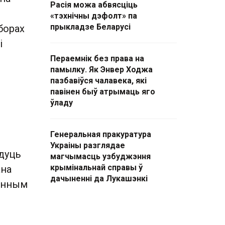
Расія можа абвясціць
«тэхнічны дэфолт» па
прыкладзе Беларусі
борах
і
Пераемнік без права на
памылку. Як Энвер Ходжа
пазбавіўся чалавека, які
павінен быў атрымаць яго
ўладу
Генеральная пракуратура
Украіны разглядае
дуць
магчымасць узбуджэння
крымінальнай справы ў
ана
дачыненні да Лукашэнкі
ронным