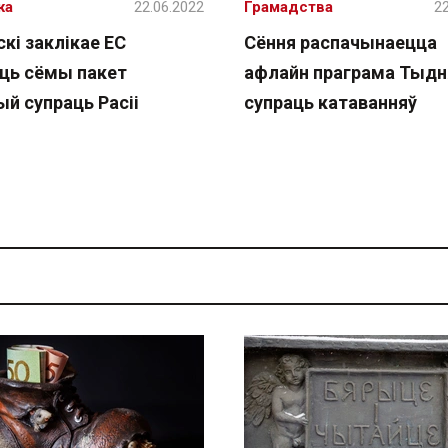
жа
22.06.2022
Грамадства
22
кі заклікае ЕС
Cёння распачынаецца
ць сёмы пакет
афлайн праграма Тыдн
й супраць Расіі
супраць катаванняў