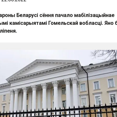
бароны Беларусі сёння пачало мабілізацыйнае
ымі камісарыятамі Гомельскай вобласці. Яно 
ліпеня.