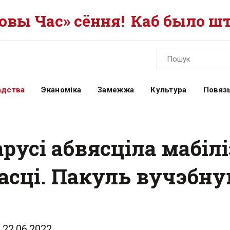
вы Час» сёння!
Каб было шт
адства
Эканоміка
Замежжа
Культура
Повязь
русі абвясціла мабіл
асці. Пакуль вучэбн
22.06.2022