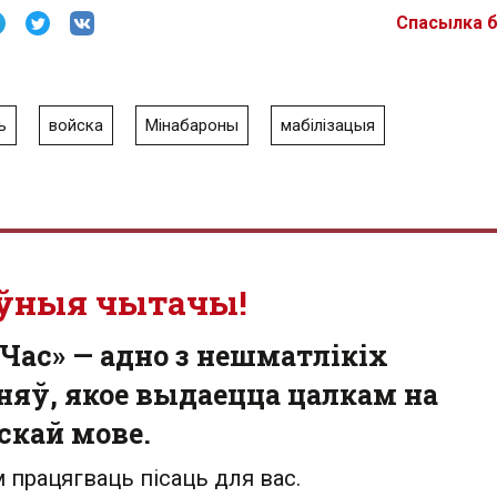
Спасылка 
ь
войска
Мінабароны
мабілізацыя
ўныя чытачы!
Час» — адно з нешматлікіх
яў, якое выдаецца цалкам на
скай мове.
 працягваць пісаць для вас.