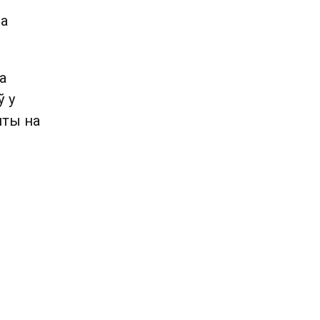
да
а
ў у
яты на