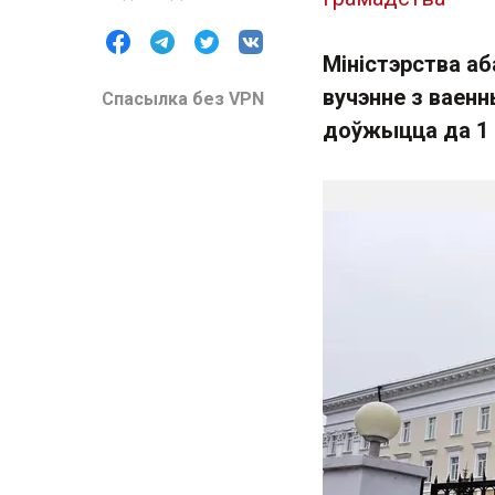
Міністэрства а
вучэнне з ваенн
Спасылка без VPN
доўжыцца да 1 