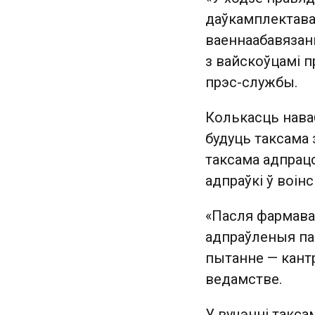
даўкамплектава
ваеннаабавязаны
з вайскоўцамі п
прэс-службы.
Колькасць нава
будуць таксама
таксама адпрац
адпраўкі ў воінс
«Пасля фармава
адпраўленыя па
пытанне — кант
ведамстве.
У вучэнні такса