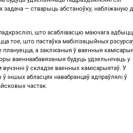
х задача — стварыць абстаноўку, набліжаную 
падкрэслілі, што асаблівасцю маючага адбыцц
цца тое, што пастаўка мабілізацыйных рэсурса
не плануецца, а закліканыя ў ваенныя камісары
оры ваеннаабавязаныя будуць удзельнічаць у
вучэнні ў складзе ваенных камісарыятаў. У
 ў іншых абласцях навабранцаў адпраўлялі ў
йсковых частак.