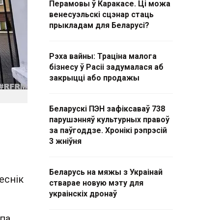
Перамовы ў Каракасе. Ці можа
венесуэльскі сцэнар стаць
прыкладам для Беларусі?
Рэха вайны: Траціна малога
бізнесу ў Расіі задумалася аб
закрыцці або продажы
Беларускі ПЭН зафіксаваў 738
парушэнняў культурных правоў
за паўгоддзе. Хронікі рэпрэсій
3 жніўня
Беларусь на мяжы з Украінай
еснік
стварае новую мэту для
украінскіх дронаў
 па