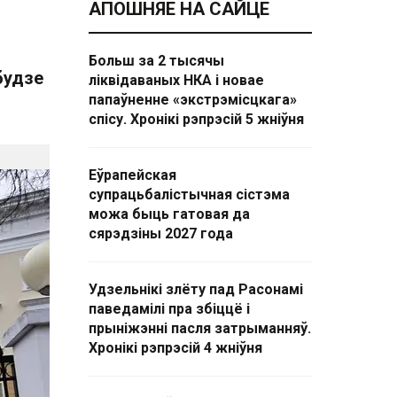
АПОШНЯЕ НА САЙЦЕ
Больш за 2 тысячы
будзе
ліквідаваных НКА і новае
папаўненне «экстрэмісцкага»
спісу. Хронікі рэпрэсій 5 жніўня
Еўрапейская
супрацьбалістычная сістэма
можа быць гатовая да
сярэдзіны 2027 года
Удзельнікі злёту пад Расонамі
паведамілі пра збіццё і
прыніжэнні пасля затрыманняў.
Хронікі рэпрэсій 4 жніўня