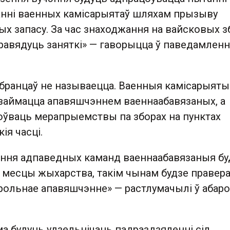
нні ваенных камісарыятаў шляхам прызыву
х запасу. За час знаходжання на вайсковых з
равядуць заняткі» — гаворыцца ў паведамленн
бранцаў не называецца. Ваенныя камісарыяты
 займацца апавяшчэннем ваеннаабавязаных, а
оўваць мерапрыемствы па зборах на пунктах
кія часці.
ння адпаведных каманд ваеннаабавязаныя бу
 месцы жыхарства, такім чынам будзе правер
рольнае апавяшчэнне» — растлумачылі ў аба
ма будуць удзельнічаць падраздзяленні сіл