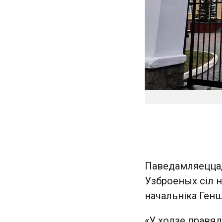
Паведамляецца,
Узброеных сіл н
начальніка Генш
«У ходзе правя