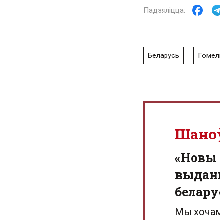
Беларусь
Гомел
Шано
«Новы 
выданн
белару
Мы хочам