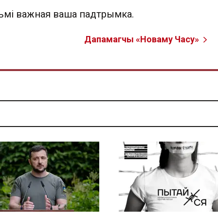
льмі важная ваша падтрымка.
Дапамагчы «Новаму Часу»