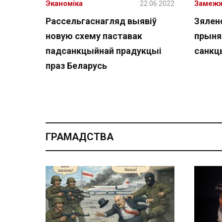
Эканоміка
22.06.2022
Замеж
Рассельгаснагляд выявіў
Зяленс
новую схему паставак
прыня
падсанкцыйнай прадукцыі
санкцы
праз Беларусь
ГРАМАДСТВА