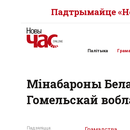
Падтрымайце «Но
Палітыка
Грам
Мінабароны Бела
Гомельскай вобл
Грамадства