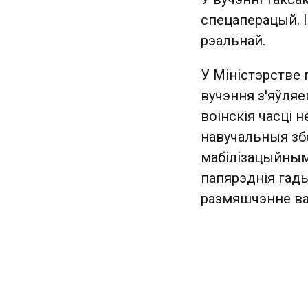
спецаперацый. І
рэальнай.
У Міністэрстве 
вучэння з'яўляе
воінскія часці 
навучальныя зб
мабілізацыйным 
папярэднія гады
размяшчэнне ва