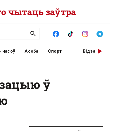
о чытаць заўтра
 часоў
Асоба
Спорт
Відэа
ізацыю ў
ую