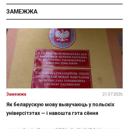
ЗАМЕЖЖА
Замежжа
21.07.2026
Як беларускую мову вывучаюць у польскіх
універсітэтах — і навошта гэта сёння