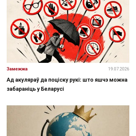
Замежжа
19.07.2026
Ад акуляраў да поціску рукі: што яшчэ можна
забараніць у Беларусі