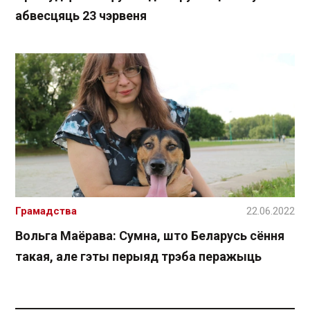
абвесцяць 23 чэрвеня
Грамадства
22.06.2022
Вольга Маёрава: Сумна, што Беларусь сёння
такая, але гэты перыяд трэба перажыць