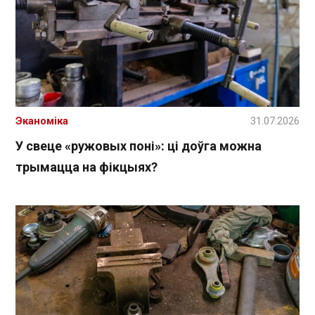
Эканоміка
31.07.2026
У свеце «ружовых поні»: ці доўга можна
трымацца на фікцыях?