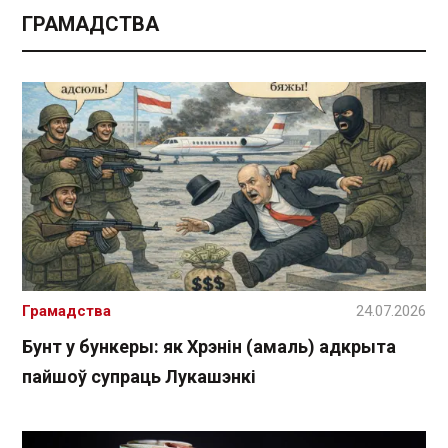
ГРАМАДСТВА
Грамадства
24.07.2026
Бунт у бункеры: як Хрэнін (амаль) адкрыта
пайшоў супраць Лукашэнкі