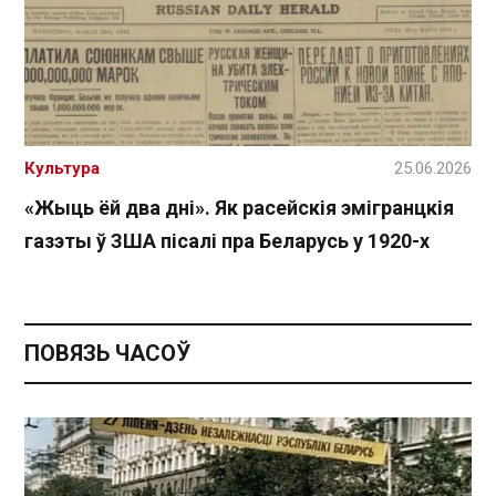
Культура
25.06.2026
«Жыць ёй два дні». Як расейскія эмігранцкія
газэты ў ЗША пісалі пра Беларусь у 1920-х
ПОВЯЗЬ ЧАСОЎ