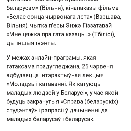
беларусам» (Вільня), кінапаказы фільма
«Белае сонца чырвонага лета» (Варшава,
Вільня), чытка п’есы Энжэ Гіззатавай
«Мне цяжка пра гэта казаць…» (Тбілісі),
ды іншыя івэнты.
У межах анлайн-праграмы, якая
гэтаксама прадугледжана, 25 чэрвеня
адбудзецца інтэрактыўная лекцыя
«Моладзь і катаванні. Як катуюць
маладых людзей у Беларусі», у час якой
будуць закранутыя «Справа (беларускіх)
студэнтаў» і рэпрэсіі ў дачыненні да
маладых беларусаў і беларусак.