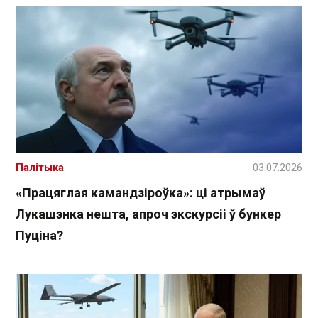
Палітыка
03.07.2026
«Працяглая камандзіроўка»: ці атрымаў
Лукашэнка нешта, апроч экскурсіі ў бункер
Пуціна?