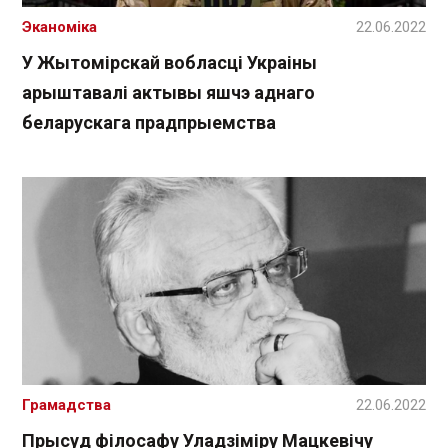
Эканоміка
22.06.2022
У Жытомірскай вобласці Украіны
арыштавалі актывы яшчэ аднаго
беларускага прадпрыемства
Грамадства
22.06.2022
Прысуд філосафу Уладзіміру Мацкевічу