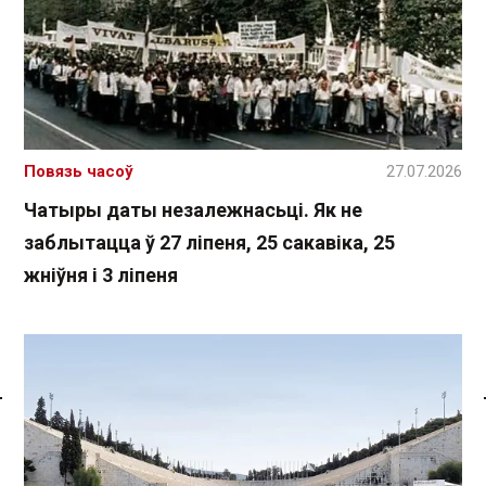
Повязь часоў
27.07.2026
Чатыры даты незалежнасьці. Як не
заблытацца ў 27 ліпеня, 25 сакавіка, 25
жніўня і 3 ліпеня
Спасылка без VPN