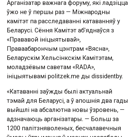
Арганізатар важнага форуму, які ладзіцца
ўжо не ў першы раз — Міжнародны
камітэт па расследаванні катаванняў у
Беларусі. Сёння Камітэт аб’яднаўся з
«Прававой ініцыятывай»,
Праваабарончым цэнтрам «Вясна»,
Беларускім Хельсінкскім Камітэтам,
моладзёвым саветам «RADA»,
ініцыятывамі politzek.me ды dissidentby.
«Катаванні заўжды былі актуальнай
тэмай для Беларусі, а ў апошнія два гады
выйшлі на абсалютна новы ўзровень, —
адзначаюць арганізатары. — Больш за
1200 палітзняволеных, бесчалавечныя