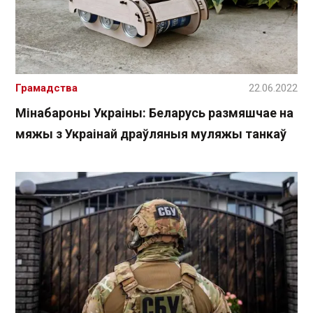
Грамадства
22.06.2022
Мінабароны Украіны: Беларусь размяшчае на
мяжы з Украінай драўляныя муляжы танкаў