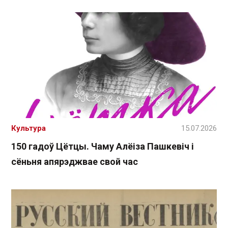
Культура
15.07.2026
150 гадоў Цётцы. Чаму Алёіза Пашкевіч і
сёньня апярэджвае свой час