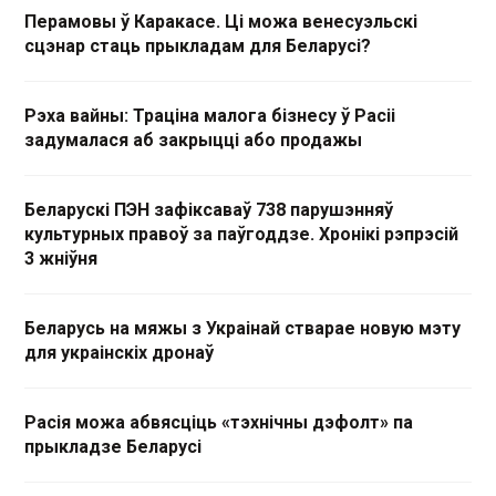
Перамовы ў Каракасе. Ці можа венесуэльскі
сцэнар стаць прыкладам для Беларусі?
Рэха вайны: Траціна малога бізнесу ў Расіі
задумалася аб закрыцці або продажы
Беларускі ПЭН зафіксаваў 738 парушэнняў
культурных правоў за паўгоддзе. Хронікі рэпрэсій
3 жніўня
Беларусь на мяжы з Украінай стварае новую мэту
для украінскіх дронаў
Расія можа абвясціць «тэхнічны дэфолт» па
прыкладзе Беларусі