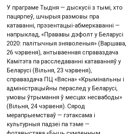
У праграме Тыдня — дыскусіі з тымі, хто
пацярпеў, шчырыя размовы пра
катаванні, прэзентацыі-абмеркаванні —
напрыклад, «Прававы дэфолт у Беларусі
2020: палітычныя зняволеныя» (Варшава,
26 чэрвеня), антываенная справаздача
Камітэта па расследаванні катаванняў у
Беларусі (Вільня, 23 чэрвеня),
справаздача ПЦ «Вясна» «Крымінальны і
адміністрацыйны пераслед у Беларусі,
умовы ўтрымання ў месцах несвабоды»
(Вільня, 24 чэрвеня). Сярод
мерапрыемстваў — гэтаксама і
культурныя падзеі па тэме —
фотавыстава «Быць сумленным