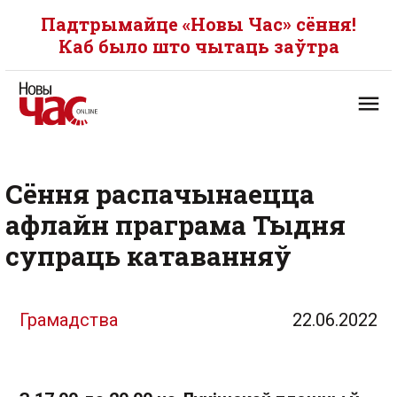
Падтрымайце «Новы Час» сёння!
Каб было што чытаць заўтра
Cёння распачынаецца
афлайн праграма Тыдня
супраць катаванняў
Грамадства
22.06.2022