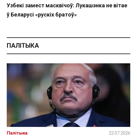
Узбекі замест масквічоў: Лукашэнка не вітае
ў Беларусі «рускіх братоў»
ПАЛІТЫКА
Палітыка
22.07.2026