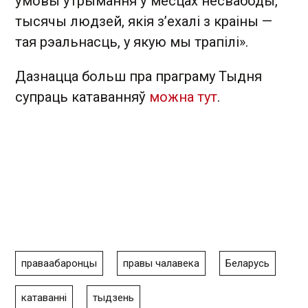
ўмовы ўтрымання ў месцах несвабоды,
тысячы людзей, якія з’ехалі з краіны —
тая рэальнасць, у якую мы трапілі».
Дазнацца больш пра праграму Тыдня
супраць катаванняў
можна тут
.
праваабаронцы
правы чалавека
Беларусь
катаванні
тыдзень