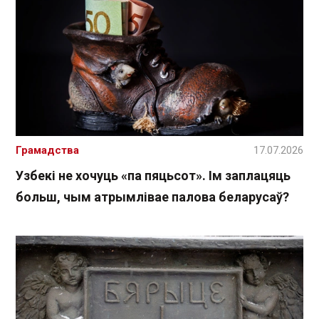
Грамадства
17.07.2026
Узбекі не хочуць «па пяцьсот». Ім заплацяць
больш, чым атрымлівае палова беларусаў?