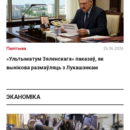
Палітыка
26.06.2026
«Ультыматум Зяленскага» паказаў, як
вынікова размаўляць з Лукашэнкам
ЭКАНОМІКА