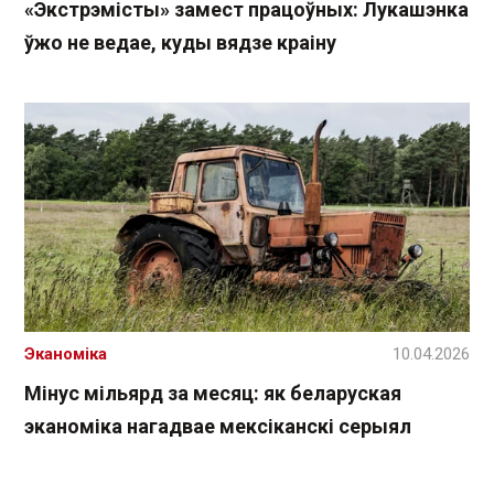
«Экстрэмісты» замест працоўных: Лукашэнка
ўжо не ведае, куды вядзе краіну
Эканоміка
10.04.2026
Мінус мільярд за месяц: як беларуская
эканоміка нагадвае мексіканскі серыял