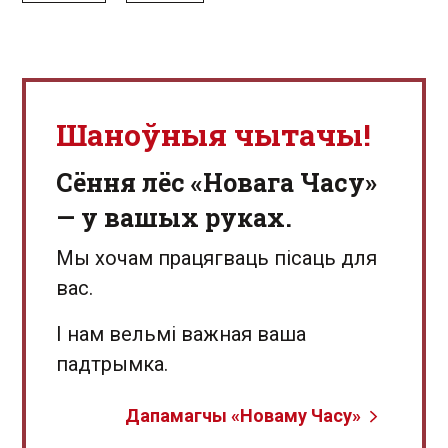
Шаноўныя чытачы!
Сёння лёс «Новага Часу»
— у вашых руках.
Мы хочам працягваць пісаць для
вас.
І нам вельмі важная ваша
падтрымка.
Дапамагчы «Новаму Часу»