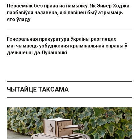
Пераемнік без права на памылку. Як Энвер Ходжа
пазбавіўся чалавека, які павінен быў атрымаць
яго ўладу
Генеральная пракуратура Украіны разглядае
магчымасць узбуджэння крымінальнай справы ў
дачыненні да Лукашэнкі
ЧЫТАЙЦЕ ТАКСАМА