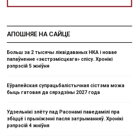
АПОШНЯЕ НА САЙЦЕ
Больш за 2 тысячы ліквідаваных НКА і новае
папаўненне «экстрэмісцкага» спісу. Хронікі
рэпрэсій 5 жніўня
Еўрапейская супрацьбалістычная сістэма можа
быць гатовая да сярэдзіны 2027 года
Удзельнікі злёту пад Расонамі паведамілі пра
збіццё і прыніжэнні пасля затрыманняў. Хронікі
рэпрэсій 4 жніўня