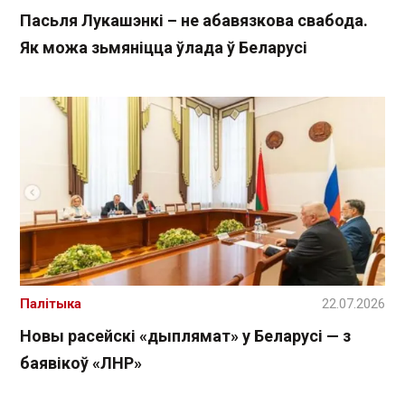
Пасьля Лукашэнкі – не абавязкова свабода.
Як можа зьмяніцца ўлада ў Беларусі
Палітыка
22.07.2026
Новы расейскі «дыплямат» у Беларусі — з
баявікоў «ЛНР»