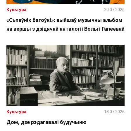
Культура
20.07.2026
«Сьпеўнік багоўкі»: выйшаў музычны альбом
на вершы з дзіцячай анталогіі Вольгі Гапеевай
Культура
18.07.2026
Дом, дзе рэдагавалі будучыню