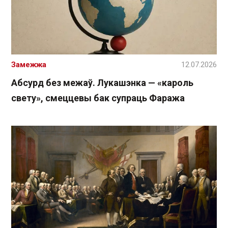
Замежжа
12.07.2026
Абсурд без межаў. Лукашэнка — «кароль
свету», смеццевы бак супраць Фаража