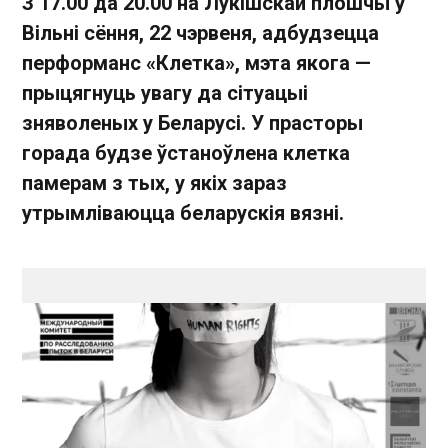
З 17.00 да 20.00 на Лукішскай плошчы ў
Вільні сёння, 22 чэрвеня, адбудзецца
перформанс «Клетка», мэта якога —
прыцягнуць увагу да сітуацыі
зняволеных у Беларусі. У прасторы
горада будзе ўстаноўлена клетка
памерам з тых, у якіх зараз
утрымліваюцца беларускія вязні.