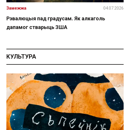
Замежжа
04.07.2026
Рэвалюцыя пад градусам. Як алкаголь
дапамог стварыць ЗША
КУЛЬТУРА