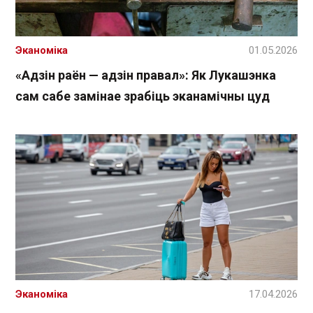
Эканоміка
01.05.2026
«Адзін раён — адзін правал»: Як Лукашэнка
сам сабе замінае зрабіць эканамічны цуд
Эканоміка
17.04.2026