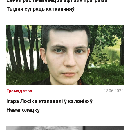
Cёння распачынаецца афлайн праграма
Тыдня супраць катаванняў
Грамадства
22.06.2022
Ігара Лосіка этапавалі ў калонію ў
Наваполацку