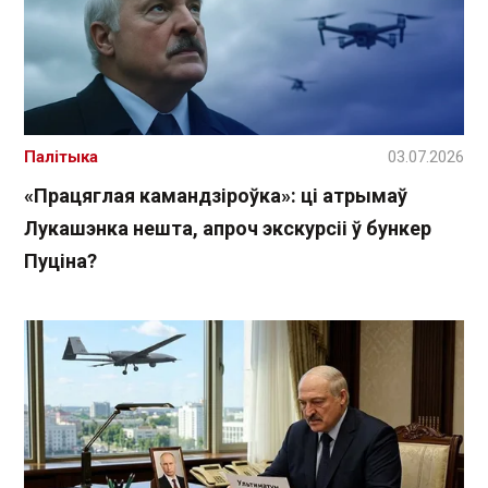
Палітыка
03.07.2026
«Працяглая камандзіроўка»: ці атрымаў
Лукашэнка нешта, апроч экскурсіі ў бункер
Пуціна?