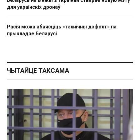
Беларусь на мяжы з Украінай стварае новую мэту
для украінскіх дронаў
Расія можа абвясціць «тэхнічны дэфолт» па
прыкладзе Беларусі
ЧЫТАЙЦЕ ТАКСАМА