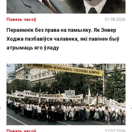
Повязь часоў
01.08.2026
Пераемнік без права на памылку. Як Энвер
Ходжа пазбавіўся чалавека, які павінен быў
атрымаць яго ўладу
Спасылка без VPN
Повязь часоў
27.07.2026