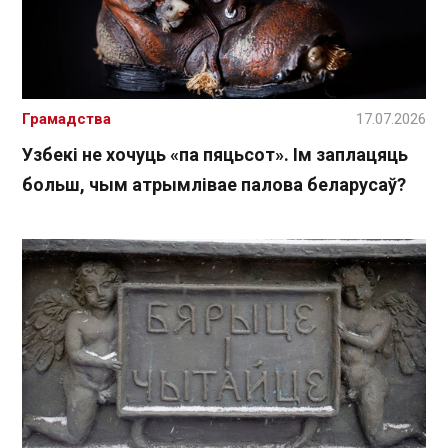
Грамадства
17.07.2026
Узбекі не хочуць «па пяцьсот». Ім заплацяць
больш, чым атрымлівае палова беларусаў?