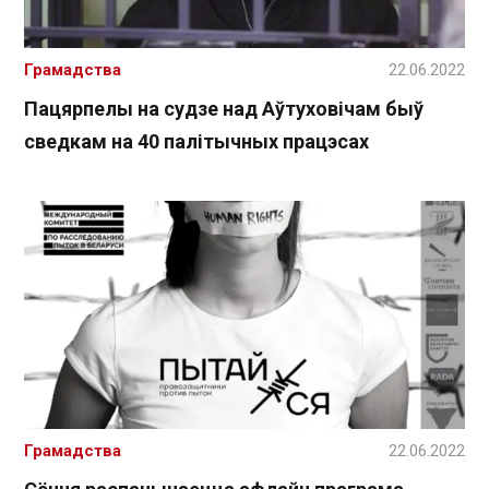
Грамадства
22.06.2022
Пацярпелы на судзе над Аўтуховічам быў
сведкам на 40 палітычных працэсах
Грамадства
22.06.2022