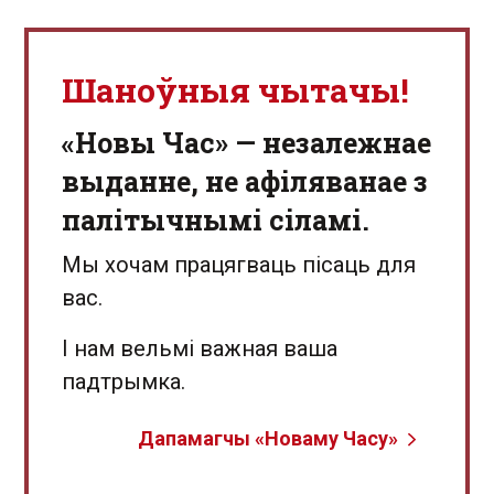
Шаноўныя чытачы!
«Новы Час» — незалежнае
выданне, не афіляванае з
палітычнымі сіламі.
Мы хочам працягваць пісаць для
вас.
І нам вельмі важная ваша
падтрымка.
Дапамагчы «Новаму Часу»