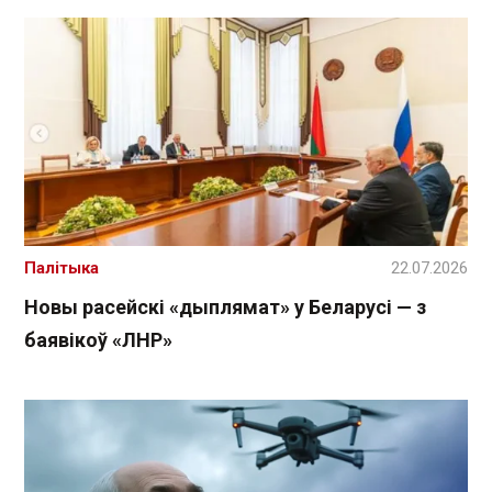
Палітыка
22.07.2026
Новы расейскі «дыплямат» у Беларусі — з
баявікоў «ЛНР»