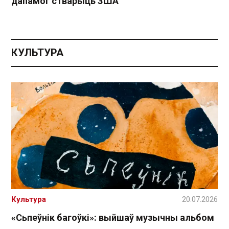
дапамог стварыць ЗША
КУЛЬТУРА
Культура
20.07.2026
«Сьпеўнік багоўкі»: выйшаў музычны альбом