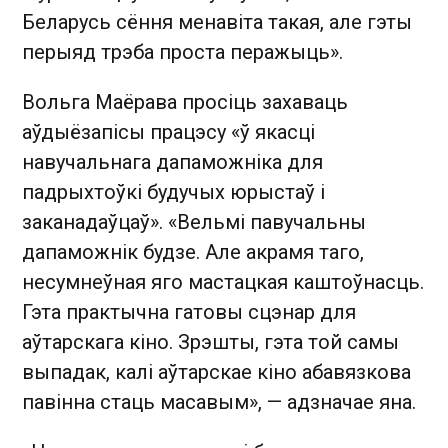
Беларусь сёння менавіта такая, але гэты
перыяд трэба проста перажыць».
Вольга Маёрава просіць захаваць
аўдыёзапісы працэсу «ў якасці
навучальнага дапаможніка для
падрыхтоўкі будучых юрыстаў і
заканадаўцаў». «Вельмі павучальны
дапаможнік будзе. Але акрамя таго,
несумнеўная яго мастацкая каштоўнасць.
Гэта практычна гатовы сцэнар для
аўтарскага кіно. Зрэшты, гэта той самы
выпадак, калі аўтарскае кіно абавязкова
павінна стаць масавым», — адзначае яна.