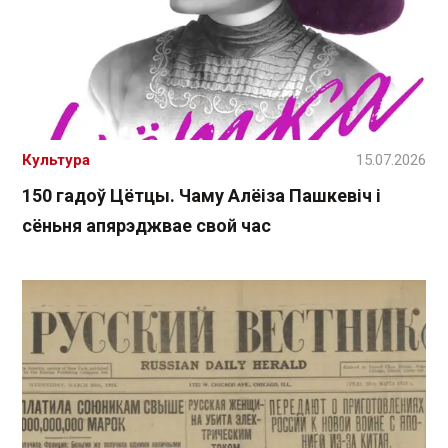
Культура
15.07.2026
150 гадоў Цётцы. Чаму Алёіза Пашкевіч і
сёньня апярэджвае свой час