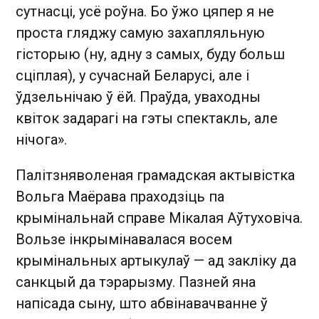
сутнасці, усё роўна. Бо ўжо цяпер я не
проста гляджу самую захапляльную
гісторыю (ну, адну з самых, буду больш
сціплая), у сучаснай Беларусі, але і
ўдзельнічаю ў ёй. Праўда, уваходны
квіток задарагі на гэты спектакль, але
нічога».
Палітзняволеная грамадская актывістка
Вольга Маёрава праходзіць па
крымінальнай справе Мікалая Аўтуховіча.
Вользе інкрымінавалася восем
крымінальных артыкулаў — ад закліку да
санкцый да тэрарызму. Пазней яна
напісада сыну, што абвінавачванне ў