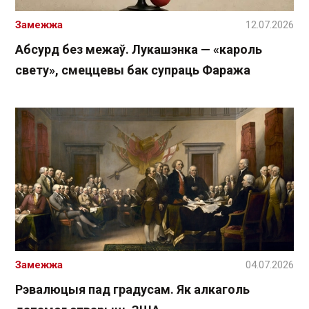
Замежжа
12.07.2026
Абсурд без межаў. Лукашэнка — «кароль
свету», смеццевы бак супраць Фаража
Замежжа
04.07.2026
Рэвалюцыя пад градусам. Як алкаголь