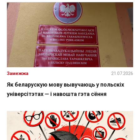
Замежжа
21.07.2026
Як беларускую мову вывучаюць у польскіх
універсітэтах — і навошта гэта сёння