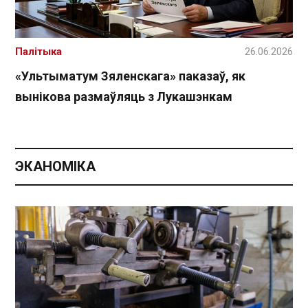
Палітыка
26.06.2026
«Ультыматум Зяленскага» паказаў, як
вынікова размаўляць з Лукашэнкам
ЭКАНОМІКА