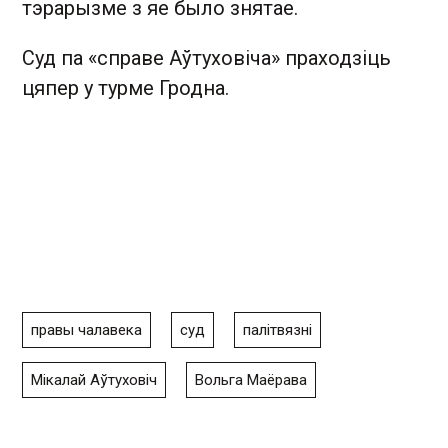
тэрарызме з яе было знятае.
Суд па «справе Аўтуховіча» праходзіць
цяпер у турме Гродна.
правы чалавека
суд
палітвязні
Мікалай Аўтуховіч
Вольга Маёрава