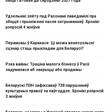
быць гатовая да сярэдзіны 2027 года
Удзельнікі злёту пад Расонамі паведамілі пра
збіццё і прыніжэнні пасля затрыманняў. Хронікі
рэпрэсій 4 жніўня
Перамовы ў Каракасе. Ці можа венесуэльскі
сцэнар стаць прыкладам для Беларусі?
Рэха вайны: Траціна малога бізнесу ў Расіі
задумалася аб закрыцці або продажы
Беларускі ПЭН зафіксаваў 738 парушэнняў
культурных правоў за паўгоддзе. Хронікі рэпрэсій
3 жніўня