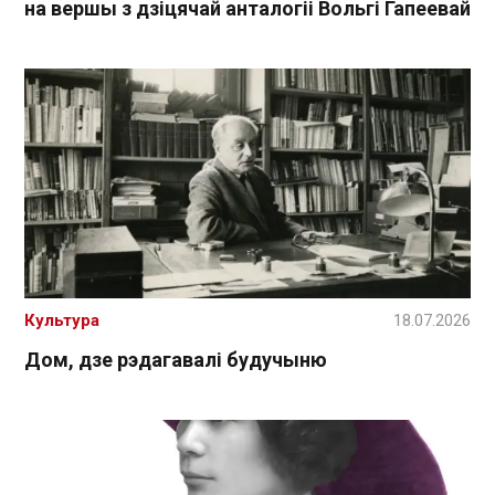
на вершы з дзіцячай анталогіі Вольгі Гапеевай
Культура
18.07.2026
Дом, дзе рэдагавалі будучыню