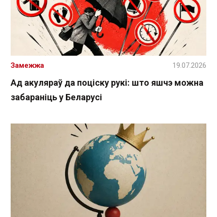
Замежжа
19.07.2026
Ад акуляраў да поціску рукі: што яшчэ можна
забараніць у Беларусі