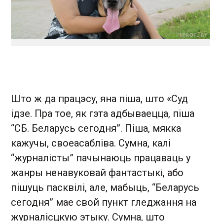
Што ж да працэсу, яна піша, што «Суд
ідзе. Пра тое, як гэта адбываецца, піша
“СБ. Беларусь сегодня”. Піша, мякка
кажучы, своеасабліва. Сумна, калі
“журналісты” пачынаюць працаваць у
жанры ненавуковай фантастыкі, або
пішуць пасквілі, але, мабыць, “Беларусь
сегодня” мае свой пункт гледжання на
журналісцкую этыку. Сумна, што