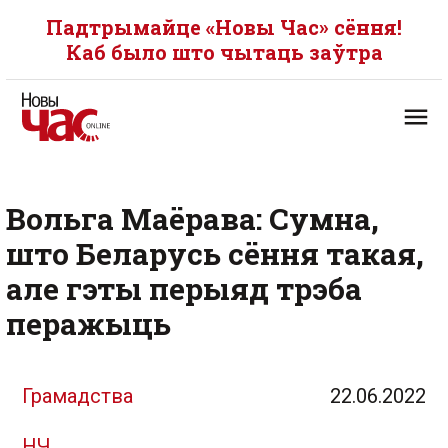
Падтрымайце «Новы Час» сёння!
Каб было што чытаць заўтра
Вольга Маёрава: Сумна,
што Беларусь сёння такая,
але гэты перыяд трэба
перажыць
Грамадства
22.06.2022
НЧ