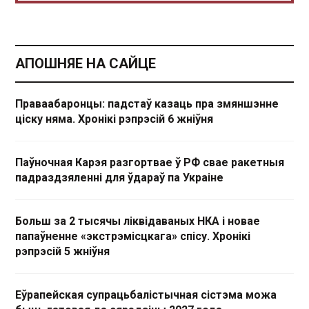
АПОШНЯЕ НА САЙЦЕ
Праваабаронцы: падстаў казаць пра змяншэнне
ціску няма. Хронікі рэпрэсій 6 жніўня
Паўночная Карэя разгортвае ў РФ свае ракетныя
падраздзяленні для ўдараў па Украіне
Больш за 2 тысячы ліквідаваных НКА і новае
папаўненне «экстрэмісцкага» спісу. Хронікі
рэпрэсій 5 жніўня
Еўрапейская супрацьбалістычная сістэма можа