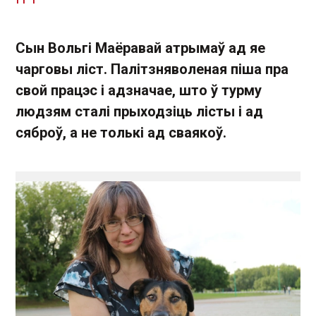
Сын Вольгі Маёравай атрымаў ад яе
чарговы ліст. Палітзняволеная піша пра
свой працэс і адзначае, што ў турму
людзям сталі прыходзіць лісты і ад
сяброў, а не толькі ад сваякоў.