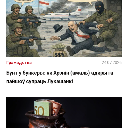
Грамадства
24.07.2026
Бунт у бункеры: як Хрэнін (амаль) адкрыта
пайшоў супраць Лукашэнкі