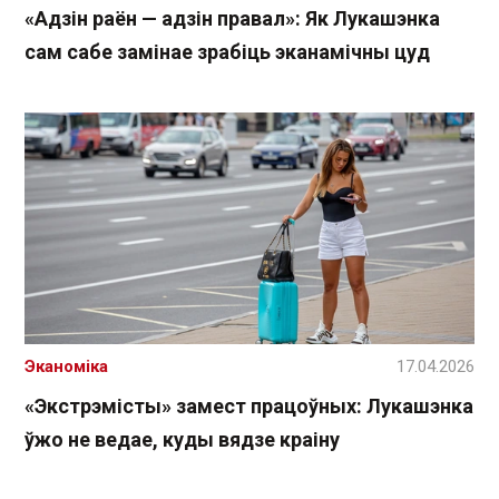
«Адзін раён — адзін правал»: Як Лукашэнка
сам сабе замінае зрабіць эканамічны цуд
Эканоміка
17.04.2026
«Экстрэмісты» замест працоўных: Лукашэнка
ўжо не ведае, куды вядзе краіну