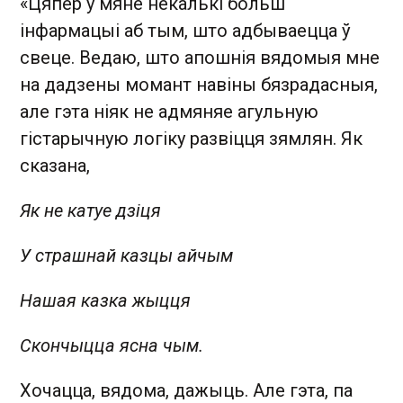
«Цяпер у мяне некалькі больш
інфармацыі аб тым, што адбываецца ў
свеце. Ведаю, што апошнія вядомыя мне
на дадзены момант навіны бязрадасныя,
але гэта ніяк не адмяняе агульную
гістарычную логіку развіцця зямлян. Як
сказана,
Як не катуе дзіця
У страшнай казцы айчым
Нашая казка жыцця
Скончыцца ясна чым.
Хочацца, вядома, дажыць. Але гэта, па