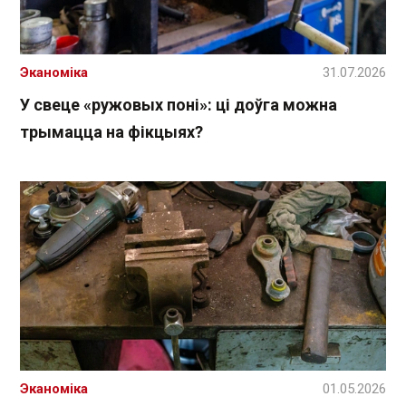
Эканоміка
31.07.2026
У свеце «ружовых поні»: ці доўга можна
трымацца на фікцыях?
Эканоміка
01.05.2026