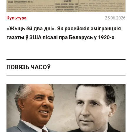
Культура
25.06.2026
«Жыць ёй два дні». Як расейскія эмігранцкія
газэты ў ЗША пісалі пра Беларусь у 1920-х
ПОВЯЗЬ ЧАСОЎ