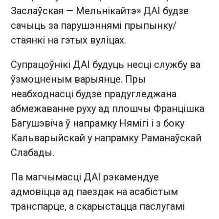
Заслаўская — Мельнікайтэ» ДАІ будзе
сачыць за парушэннямі прыпынку/
стаянкі на гэтых вуліцах.
Супрацоўнікі ДАІ будуць несці службу ва
ўзмоцненым варыянце. Пры
неабходнасці будзе прадугледжана
абмежаванне руху ад плошчы Францішка
Багушэвіча ў напрамку Нямігі і з боку
Кальварыйскай у напрамку Раманаўскай
Слабады.
Па магчымасці ДАІ рэкамендуе
адмовіцца ад паездак на асабістым
транспарце, а скарыстацца паслугамі