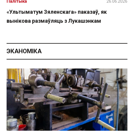
Палітыка
26.06.2026
«Ультыматум Зяленскага» паказаў, як
вынікова размаўляць з Лукашэнкам
ЭКАНОМІКА