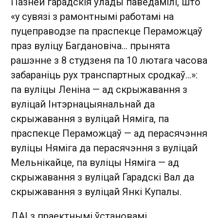
Пазней гарадскія ўлады паведамілі, што
«у сувязі з рамонтнымі работамі на
пуцеправодзе па праспекце Пераможцаў
праз вуліцу Багдановіча... прынята
рашэнне з 8 студзеня па 10 лютага часова
забараніць рух транспартных сродкаў...»:
па вуліцы Леніна — ад скрыжавання з
вуліцай Інтэрнацыянальнай да
скрыжавання з вуліцай Няміга, па
праспекце Пераможцаў — ад перасячэння
вуліцы Няміга да перасячэння з вуліцай
Мельнікайце, па вуліцы Няміга — ад
скрыжавання з вуліцай Гарадскі Вал да
скрыжавання з вуліцай Янкі Купалы.
ДАІ з праектнымі ўстановамі