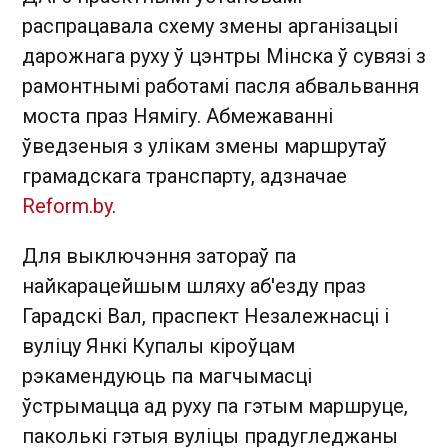
распрацавала схему змены арганізацыі
дарожнага руху ў цэнтры Мінска ў сувязі з
рамонтнымі работамі пасля абвальвання
моста праз Нямігу. Абмежаванні
ўведзеныя з улікам змены маршрутаў
грамадскага транспарту, адзначае
Reform.by
.
Для выключэння затораў па
найкарацейшым шляху аб'езду праз
Гарадскі Вал, праспект Незалежнасці і
вуліцу Янкі Купалы кіроўцам
рэкамендуюць па магчымасці
ўстрымацца ад руху па гэтым маршруце,
паколькі гэтыя вуліцы прадугледжаны