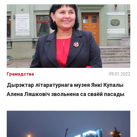
Грамадства
09.01.2022
Дырэктар літаратурнага музея Янкі Купалы
Алена Ляшковіч звольнена са сваёй пасады