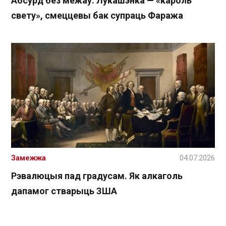
Абсурд без межаў. Лукашэнка — «кароль
свету», смеццевы бак супраць Фаража
Замежжа
04.07.2026
Рэвалюцыя пад градусам. Як алкаголь
дапамог стварыць ЗША