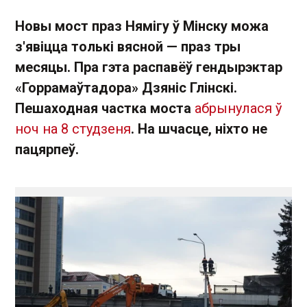
Новы мост праз Нямігу ў Мінску можа
з'явіцца толькі вясной — праз тры
месяцы. Пра гэта распавёў гендырэктар
«Горрамаўтадора» Дзяніс Глінскі.
Пешаходная частка моста
абрынулася ў
ноч на 8 студзеня
. На шчасце, ніхто не
пацярпеў.