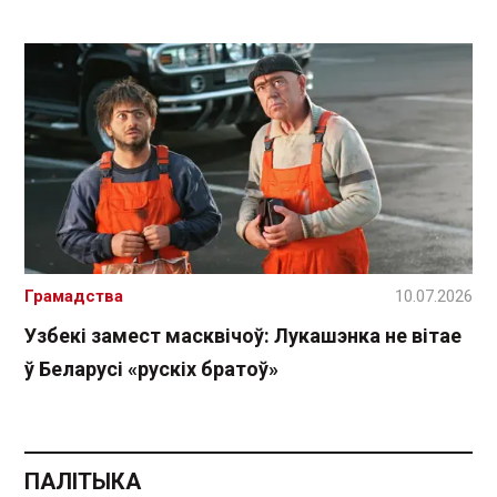
Грамадства
10.07.2026
Узбекі замест масквічоў: Лукашэнка не вітае
ў Беларусі «рускіх братоў»
ПАЛІТЫКА