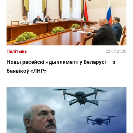
Палітыка
22.07.2026
Новы расейскі «дыплямат» у Беларусі — з
баявікоў «ЛНР»