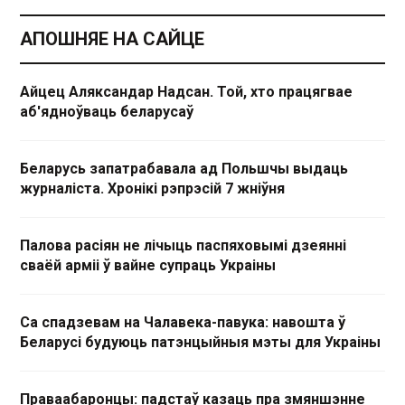
АПОШНЯЕ НА САЙЦЕ
Айцец Аляксандар Надсан. Той, хто працягвае
аб'ядноўваць беларусаў
Беларусь запатрабавала ад Польшчы выдаць
журналіста. Хронікі рэпрэсій 7 жніўня
Палова расіян не лічыць паспяховымі дзеянні
сваёй арміі ў вайне супраць Украіны
Са спадзевам на Чалавека-павука: навошта ў
Беларусі будуюць патэнцыйныя мэты для Украіны
Праваабаронцы: падстаў казаць пра змяншэнне