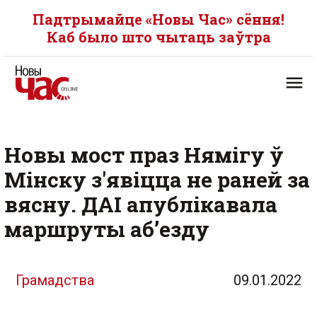
Падтрымайце «Новы Час» сёння!
Каб было што чытаць заўтра
Новы мост праз Нямігу ў
Мінску з'явіцца не раней за
вясну. ДАІ апублікавала
маршруты аб’езду
Грамадства
09.01.2022