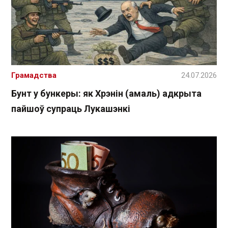
Грамадства
24.07.2026
Бунт у бункеры: як Хрэнін (амаль) адкрыта
пайшоў супраць Лукашэнкі