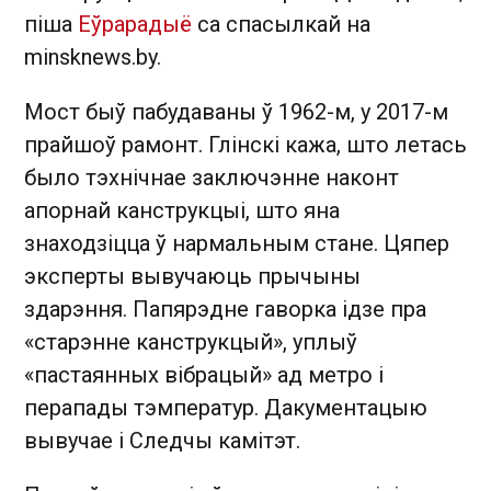
піша
Еўрарадыё
са спасылкай на
minsknews.by.
Мост быў пабудаваны ў 1962-м, у 2017-м
прайшоў рамонт. Глінскі кажа, што летась
было тэхнічнае заключэнне наконт
апорнай канструкцыі, што яна
знаходзіцца ў нармальным стане. Цяпер
эксперты вывучаюць прычыны
здарэння. Папярэдне гаворка ідзе пра
«старэнне канструкцый», уплыў
«пастаянных вібрацый» ад метро і
перапады тэмператур. Дакументацыю
вывучае і Следчы камітэт.