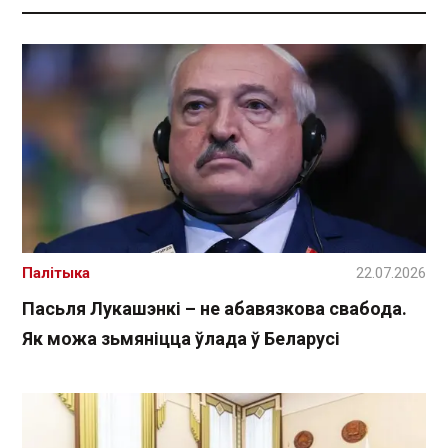
Палітыка
22.07.2026
Пасьля Лукашэнкі – не абавязкова свабода.
Як можа зьмяніцца ўлада ў Беларусі