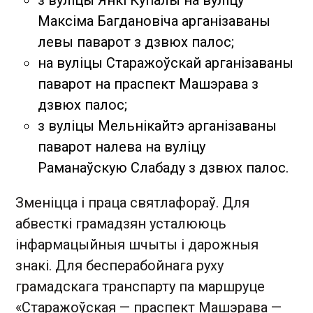
з вуліцы Янкі Купалы на вуліцу
Максіма Багдановіча арганізаваны
левы паварот з дзвюх палос;
на вуліцы Старажоўскай арганізаваны
паварот на праспект Машэрава з
дзвюх палос;
з вуліцы Мельнікайтэ арганізаваны
паварот налева на вуліцу
Раманаўскую Слабаду з дзвюх палос.
Зменіцца і праца святлафораў. Для
абвесткі грамадзян усталююць
інфармацыйныя шчыты і дарожныя
знакі. Для бесперабойнага руху
грамадскага транспарту па маршруце
«Старажоўская — праспект Машэрава —