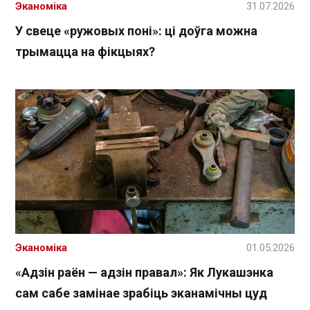
Эканоміка
31.07.2026
У свеце «ружовых поні»: ці доўга можна
трымацца на фікцыях?
Эканоміка
01.05.2026
«Адзін раён — адзін правал»: Як Лукашэнка
сам сабе замінае зрабіць эканамічны цуд