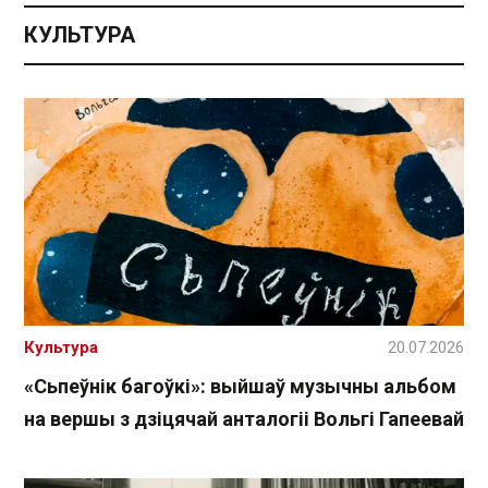
КУЛЬТУРА
Культура
20.07.2026
«Сьпеўнік багоўкі»: выйшаў музычны альбом
на вершы з дзіцячай анталогіі Вольгі Гапеевай