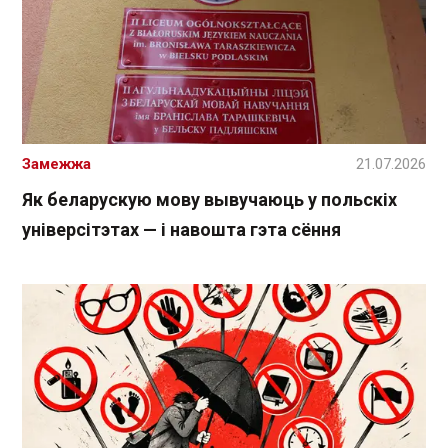
Замежжа
21.07.2026
Як беларускую мову вывучаюць у польскіх
універсітэтах — і навошта гэта сёння