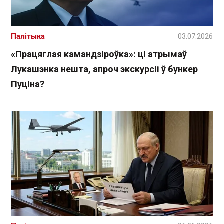
Палітыка
03.07.2026
«Працяглая камандзіроўка»: ці атрымаў
Лукашэнка нешта, апроч экскурсіі ў бункер
Пуціна?