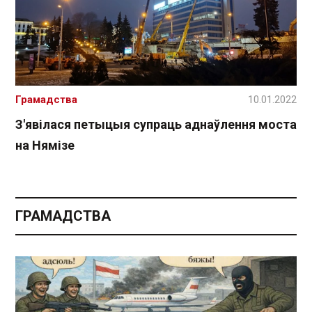
Грамадства
10.01.2022
З'явілася петыцыя супраць аднаўлення моста
на Нямізе
ГРАМАДСТВА