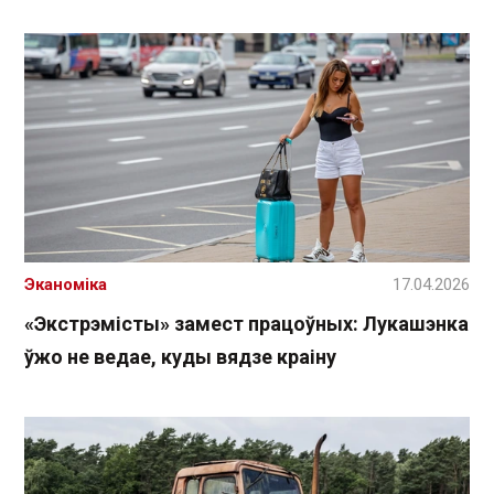
Эканоміка
17.04.2026
«Экстрэмісты» замест працоўных: Лукашэнка
ўжо не ведае, куды вядзе краіну