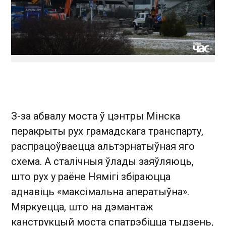
З-за абвалу моста ў цэнтры Мінска
перакрыты рух грамадскага транспарту,
распрацоўваецца альтэрнатыўная яго
схема. А сталічныя ўлады заяўляюць,
што рух у раёне Нямігі збіраюцца
аднавіць «максімальна аператыўна».
Мяркуецца, што на дэмантаж
канструкцый моста спатрэбіцца тыдзень,