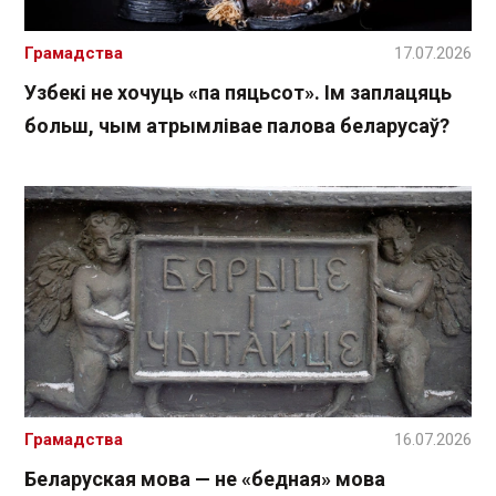
Грамадства
17.07.2026
Узбекі не хочуць «па пяцьсот». Ім заплацяць
больш, чым атрымлівае палова беларусаў?
Грамадства
16.07.2026
Беларуская мова — не «бедная» мова