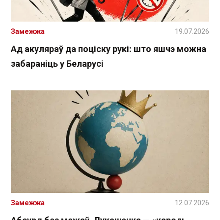
Замежжа
19.07.2026
Ад акуляраў да поціску рукі: што яшчэ можна
забараніць у Беларусі
Замежжа
12.07.2026