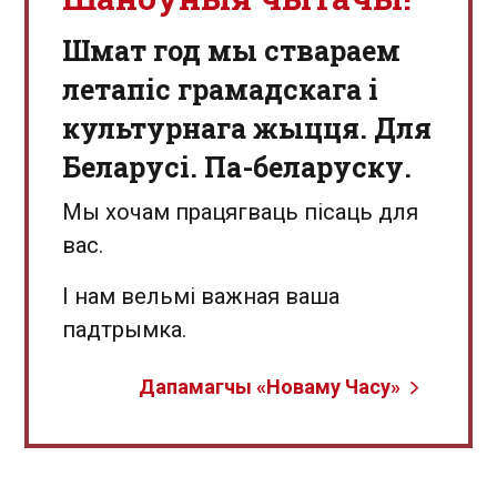
Шмат год мы ствараем
летапіс грамадскага і
культурнага жыцця. Для
Беларусі. Па-беларуску.
Мы хочам працягваць пісаць для
вас.
І нам вельмі важная ваша
падтрымка.
Дапамагчы «Новаму Часу»