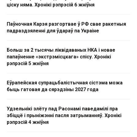
ціску няма. Хронікі рэпрэсій 6 жніўня
Паўночная Карэя разгортвае ў РФ свае ракетныя
падраздзяленні для ўдараў па Украіне
Больш за 2 тысячы ліквідаваных НКА і новае
папаўненне «экстрэмісцкага» спісу. Хронікі
рэпрэсій 5 жніўня
Еўрапейская супрацьбалістычная сістэма можа
быць гатовая да сярэдзіны 2027 года
Удзельнікі злёту пад Расонамі паведамілі пра
збіццё і прыніжэнні пасля затрыманняў. Хронікі
рэпрэсій 4 жніўня