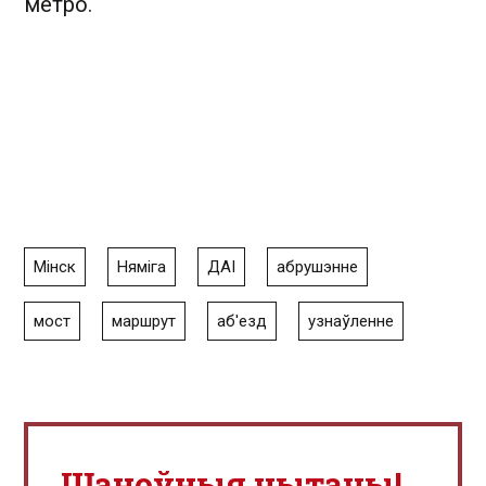
метро.
Мінск
Няміга
ДАІ
абрушэнне
мост
маршрут
аб'езд
узнаўленне
Шаноўныя чытачы!