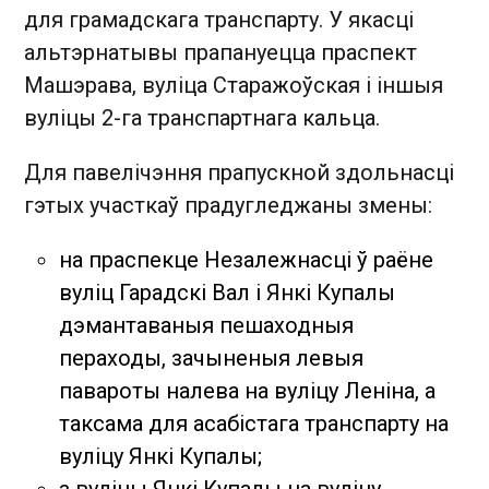
для грамадскага транспарту. У якасці
альтэрнатывы прапануецца праспект
Машэрава, вуліца Старажоўская і іншыя
вуліцы 2-га транспартнага кальца.
Для павелічэння прапускной здольнасці
гэтых участкаў прадугледжаны змены:
на праспекце Незалежнасці ў раёне
вуліц Гарадскі Вал і Янкі Купалы
дэмантаваныя пешаходныя
пераходы, зачыненыя левыя
павароты налева на вуліцу Леніна, а
таксама для асабістага транспарту на
вуліцу Янкі Купалы;