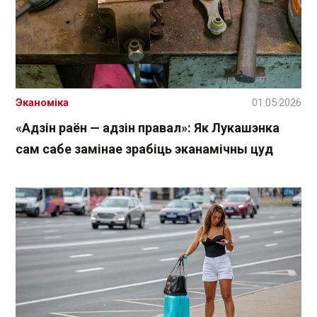
Эканоміка
01.05.2026
«Адзін раён — адзін правал»: Як Лукашэнка
сам сабе замінае зрабіць эканамічны цуд