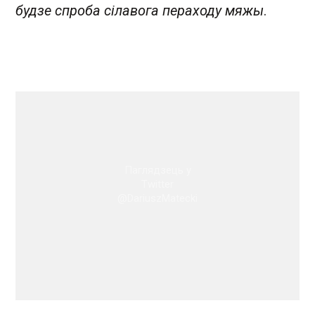
будзе спроба сілавога пераходу мяжы
.
Паглядзець у
Twitter
@DariuszMatecki