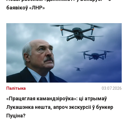
баявікоў «ЛНР»
Палітыка
03.07.2026
«Працяглая камандзіроўка»: ці атрымаў
Лукашэнка нешта, апроч экскурсіі ў бункер
Пуціна?