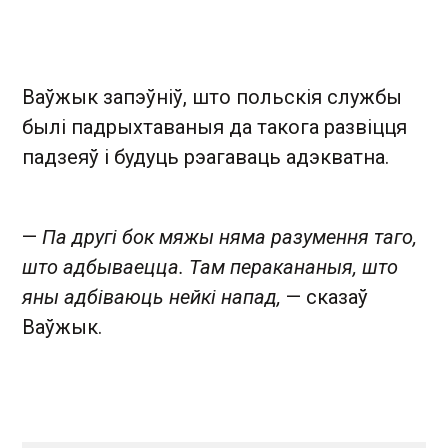
Ваўжык запэўніў, што польскія службы
былі падрыхтаваныя да такога развіцця
падзеяў і будуць рэагаваць адэкватна.
—
Па другі бок мяжы няма разумення таго,
што адбываецца. Там перакананыя, што
яны адбіваюць нейкі напад,
— сказаў
Ваўжык.