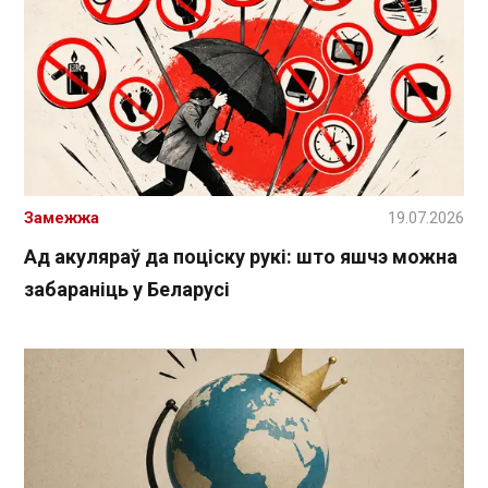
Замежжа
19.07.2026
Ад акуляраў да поціску рукі: што яшчэ можна
забараніць у Беларусі