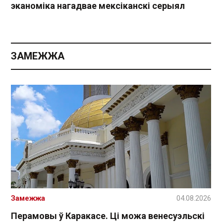
эканоміка нагадвае мексіканскі серыял
ЗАМЕЖЖА
Замежжа
04.08.2026
Перамовы ў Каракасе. Ці можа венесуэльскі