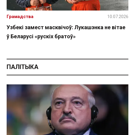
Грамадства
10.07.2026
Узбекі замест масквічоў: Лукашэнка не вітае
ў Беларусі «рускіх братоў»
ПАЛІТЫКА