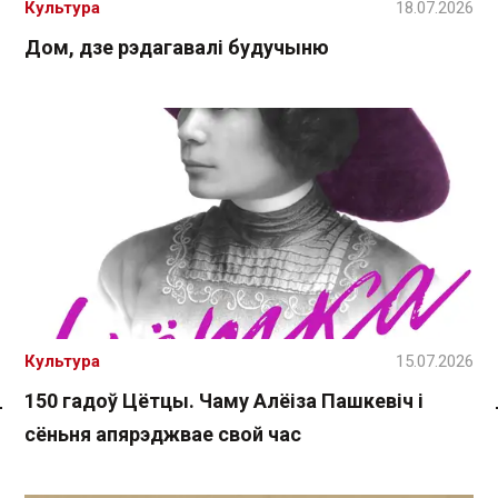
Культура
18.07.2026
Дом, дзе рэдагавалі будучыню
Культура
15.07.2026
150 гадоў Цётцы. Чаму Алёіза Пашкевіч і
Спасылка без VPN
сёньня апярэджвае свой час