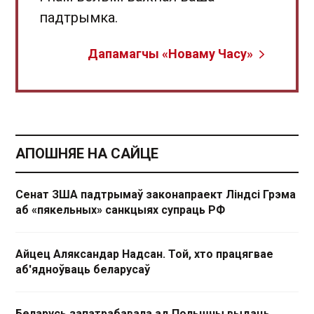
падтрымка.
Дапамагчы «Новаму Часу»
АПОШНЯЕ НА САЙЦЕ
Сенат ЗША падтрымаў законапраект Ліндсі Грэма
аб «пякельных» санкцыях супраць РФ
Айцец Аляксандар Надсан. Той, хто працягвае
аб'ядноўваць беларусаў
Беларусь запатрабавала ад Польшчы выдаць