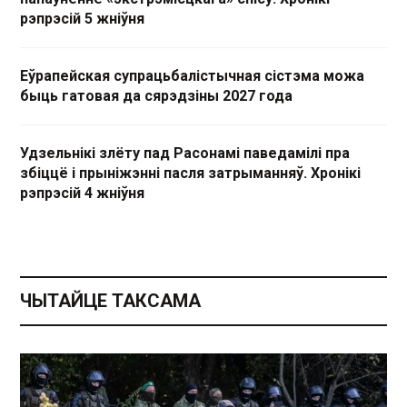
рэпрэсій 5 жніўня
Еўрапейская супрацьбалістычная сістэма можа
быць гатовая да сярэдзіны 2027 года
Удзельнікі злёту пад Расонамі паведамілі пра
збіццё і прыніжэнні пасля затрыманняў. Хронікі
рэпрэсій 4 жніўня
ЧЫТАЙЦЕ ТАКСАМА