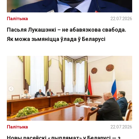
Палітыка
22.07.2026
Пасьля Лукашэнкі – не абавязкова свабода.
Як можа зьмяніцца ўлада ў Беларусі
Палітыка
22.07.2026
Новы расейскі «дыплямат» у Беларусі — з