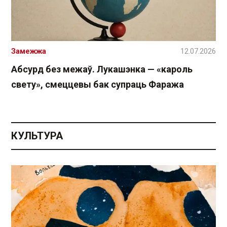
Замежжа
12.07.2026
Абсурд без межаў. Лукашэнка — «кароль
свету», смеццевы бак супраць Фаража
КУЛЬТУРА