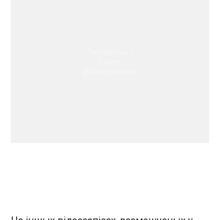
Паглядзець у
Twitter
@DariuszMatecki