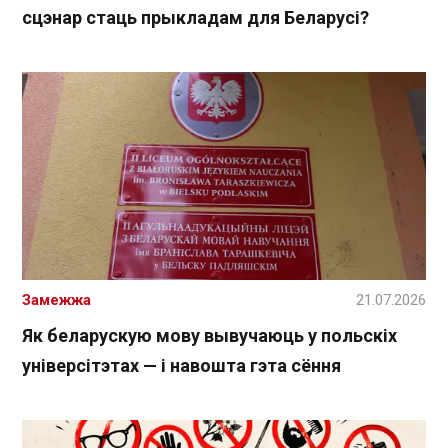
сцэнар стаць прыкладам для Беларусі?
Замежжа
21.07.2026
Як беларускую мову вывучаюць у польскіх
універсітэтах — і навошта гэта сёння