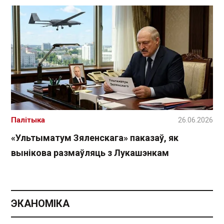
Палітыка
26.06.2026
«Ультыматум Зяленскага» паказаў, як
вынікова размаўляць з Лукашэнкам
ЭКАНОМІКА