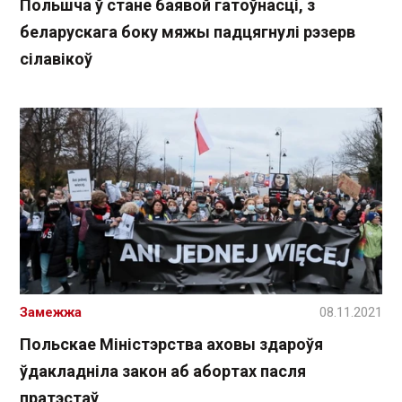
Польшча ў стане баявой гатоўнасці, з
беларускага боку мяжы падцягнулі рэзерв
сілавікоў
Замежжа
08.11.2021
Польскае Міністэрства аховы здароўя
ўдакладніла закон аб абортах пасля
пратэстаў