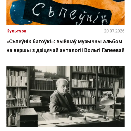
Культура
20.07.2026
«Сьпеўнік багоўкі»: выйшаў музычны альбом
на вершы з дзіцячай анталогіі Вольгі Гапеевай