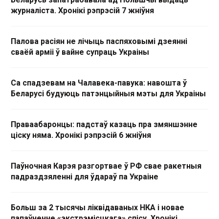
журналіста. Хронікі рэпрэсій 7 жніўня
Палова расіян не лічыць паспяховымі дзеянні
сваёй арміі ў вайне супраць Украіны
Са спадзевам на Чалавека-павука: навошта ў
Беларусі будуюць патэнцыйныя мэты для Украіны
Праваабаронцы: падстаў казаць пра змяншэнне
ціску няма. Хронікі рэпрэсій 6 жніўня
Паўночная Карэя разгортвае ў РФ свае ракетныя
падраздзяленні для ўдараў па Украіне
Больш за 2 тысячы ліквідаваных НКА і новае
папаўненне «экстрэмісцкага» спісу. Хронікі