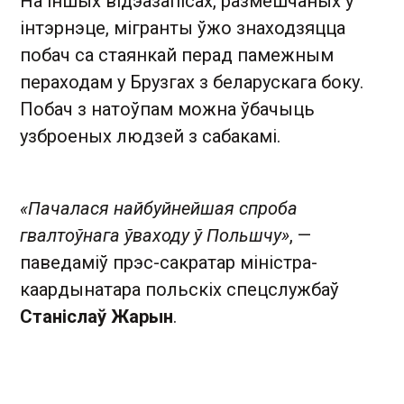
На іншых відэазапісах, размешчаных у
інтэрнэце, мігранты ўжо знаходзяцца
побач са стаянкай перад памежным
пераходам у Брузгах з беларускага боку.
Побач з натоўпам можна ўбачыць
узброеных людзей з сабакамі.
«Пачалася найбуйнейшая спроба
гвалтоўнага ўваходу ў Польшчу»
, —
паведаміў прэс-сакратар міністра-
каардынатара польскіх спецслужбаў
Станіслаў Жарын
.