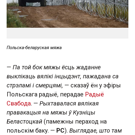
Польска-беларуская мяжа
—
Па той бок мяжы ёсць жаданне
выклікаць вялікі інцыдэнт, пажадана са
стрэламі і смерцямі,
— сказаў ён у эфіры
Польскага радыё, перадае
Радыё
Свабода
. —
Рыхтавалася вялікая
правакацыя на мяжы ў Кузніцы
Беластоцкай
(памежны пераход на
польскім баку. —
РС
).
Выглядае, што там