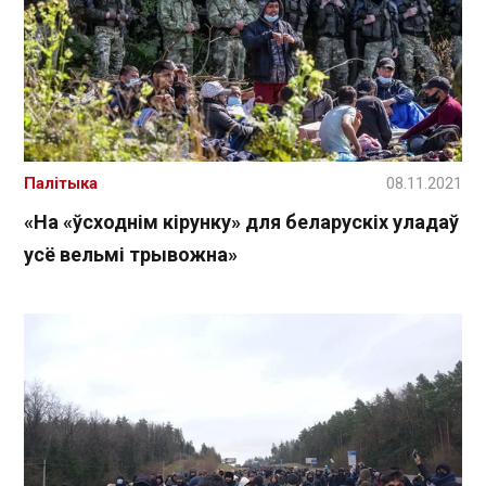
Палітыка
08.11.2021
«На «ўсходнім кірунку» для беларускіх уладаў
усё вельмі трывожна»