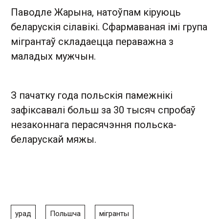
Паводле Жарына, натоўпам кіруюць
беларускія сілавікі. Сфармаваная імі група
мігрантаў складаецца пераважна з
маладых мужчын.
З пачатку года польскія памежнікі
зафіксавалі больш за 30 тысяч спробаў
незаконнага перасячэння польска-
беларускай мяжы.
урад
Польшча
мігранты