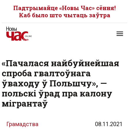
Падтрымайце «Новы Час» сёння!
Каб было што чытаць заўтра
«Пачалася найбуйнейшая
спроба гвалтоўнага
ўваходу ў Польшчу», —
польскі ўрад пра калону
мігрантаў
Грамадства
08.11.2021