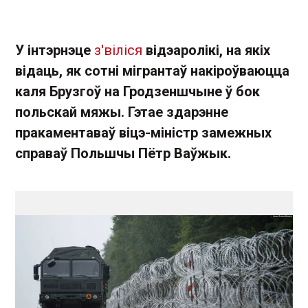
У інтэрнэце
з'віліся
відэаролікі, на якіх
відаць, як сотні мігрантаў накіроўваюцца
каля Брузгоў на Гродзеншчыне ў бок
польскай мяжы. Гэтае здарэнне
пракаментаваў віцэ-міністр замежных
справаў Польшчы Пётр Ваўжык.