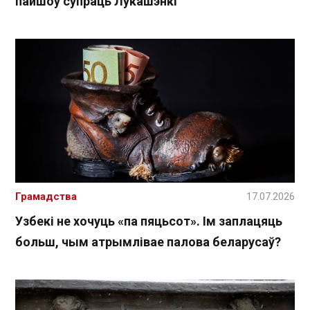
пайшоў супраць Лукашэнкі
Грамадства
17.07.2026
Узбекі не хочуць «па пяцьсот». Ім заплацяць
больш, чым атрымлівае палова беларусаў?