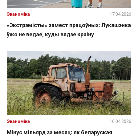
Эканоміка
17.04.2026
«Экстрэмісты» замест працоўных: Лукашэнка
ўжо не ведае, куды вядзе краіну
Эканоміка
10.04.2026
Мінус мільярд за месяц: як беларуская