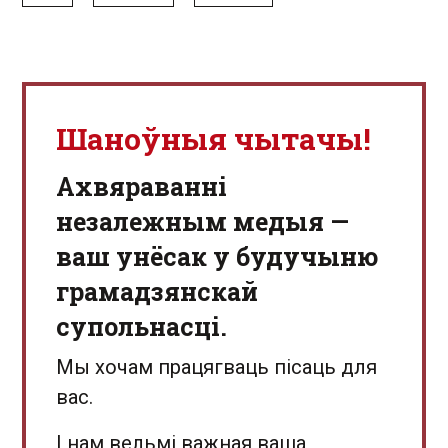
Шаноўныя чытачы!
Aхвяраванні
незалежным медыя —
ваш унёсак у будучыню
грамадзянскай
супольнасці.
Мы хочам працягваць пісаць для
вас.
І нам вельмі важная ваша