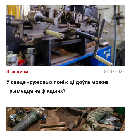
Эканоміка
31.07.2026
У свеце «ружовых поні»: ці доўга можна
трымацца на фікцыях?