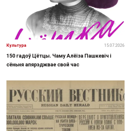
Культура
15.07.2026
150 гадоў Цётцы. Чаму Алёіза Пашкевіч і
сёньня апярэджвае свой час