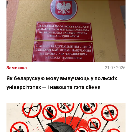
Замежжа
21.07.2026
Як беларускую мову вывучаюць у польскіх
універсітэтах — і навошта гэта сёння