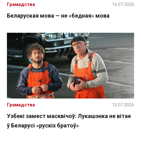
Грамадства
16.07.2026
Беларуская мова — не «бедная» мова
Грамадства
10.07.2026
Узбекі замест масквічоў: Лукашэнка не вітае
ў Беларусі «рускіх братоў»