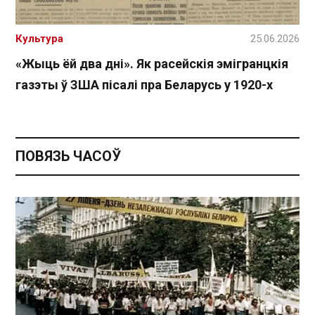
Культура
25.06.2026
«Жыць ёй два дні». Як расейскія эмігранцкія
газэты ў ЗША пісалі пра Беларусь у 1920-х
ПОВЯЗЬ ЧАСОЎ