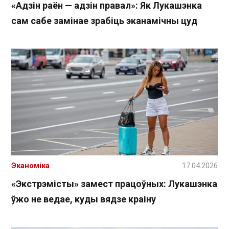
«Адзін раён — адзін правал»: Як Лукашэнка
сам сабе замінае зрабіць эканамічны цуд
Эканоміка
17.04.2026
«Экстрэмісты» замест працоўных: Лукашэнка
ўжо не ведае, куды вядзе краіну