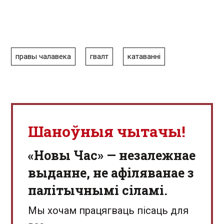
правы чалавека
гвалт
катаванні
Шаноўныя чытачы!
«Новы Час» — незалежнае
выданне, не афіляванае з
палітычнымі сіламі.
Мы хочам працягваць пісаць для