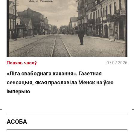
Повязь часоў
07.07.2026
«Ліга свабоднага кахання». Газетная
сенсацыя, якая праславіла Менск на ўсю
імперыю
Спасылка без VPN
АСОБА