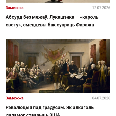
Замежжа
12.07.2026
Абсурд без межаў. Лукашэнка — «кароль
свету», смеццевы бак супраць Фаража
Замежжа
04.07.2026
Рэвалюцыя пад градусам. Як алкаголь
дапамог стварыць ЗША