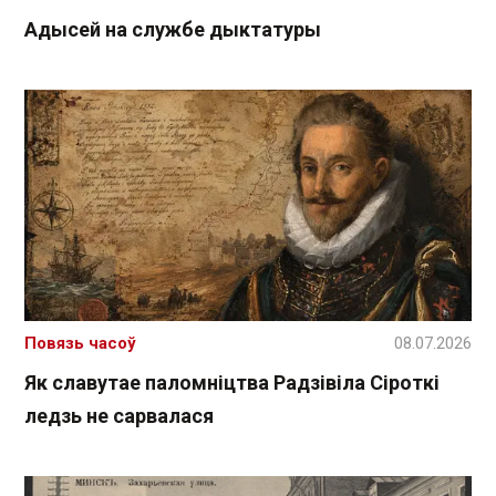
Адысей на службе дыктатуры
Повязь часоў
08.07.2026
Як славутае паломніцтва Радзівіла Сіроткі
ледзь не сарвалася