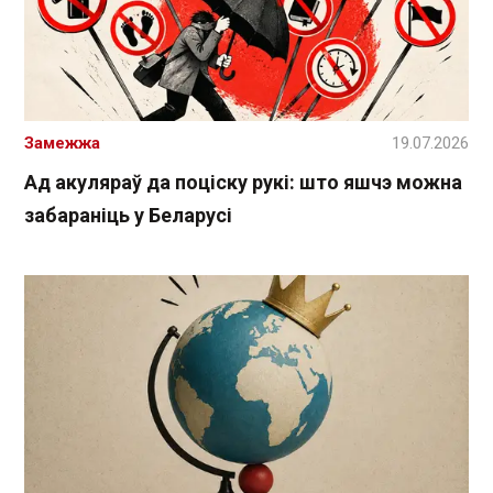
Замежжа
19.07.2026
Ад акуляраў да поціску рукі: што яшчэ можна
забараніць у Беларусі