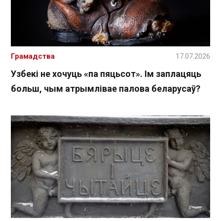
Грамадства
17.07.2026
Узбекі не хочуць «па пяцьсот». Ім заплацяць
больш, чым атрымлівае палова беларусаў?