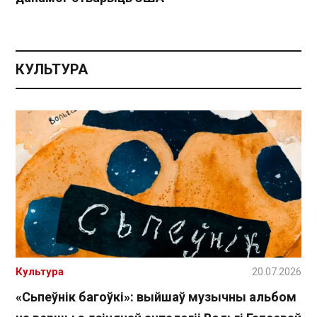
КУЛЬТУРА
Культура
20.07.2026
«Сьпеўнік багоўкі»: выйшаў музычны альбом