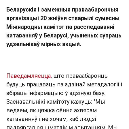
Беларускія і замежныя праваабарончыя
арганізацыі 20 жніўня стварылі сумесны
Міжнародны камітэт па расследаванні
катаванняў у Беларусі, учыненых супраць
удзельнікаў мірных акцый.
Паведамляецца
, што праваабаронцы
будуць працаваць па адзінай метадалогіі і
збіраць інфармацыю ў адзіную базу.
Заснавальнікі камітэту кажуць: "Мы
ведаем, як цяжка сёння ахвярам
катаванняў і не хочам, каб людзі
падвяргаліся шматлікім апытанням. Мы