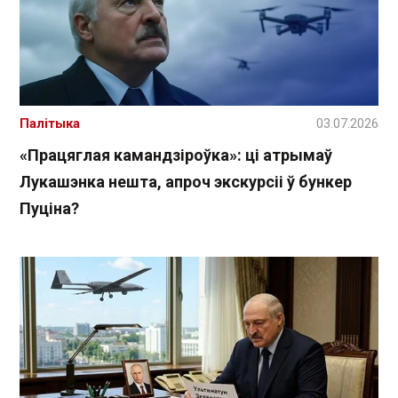
Палітыка
03.07.2026
«Працяглая камандзіроўка»: ці атрымаў
Лукашэнка нешта, апроч экскурсіі ў бункер
Пуціна?