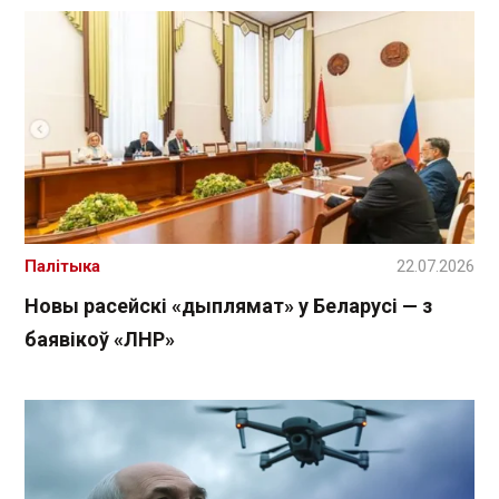
Палітыка
22.07.2026
Новы расейскі «дыплямат» у Беларусі — з
баявікоў «ЛНР»