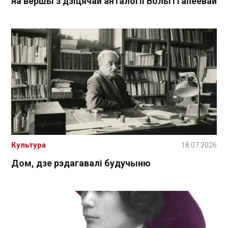
на вершы з дзіцячай анталогіі Вольгі Гапеевай
Культура
18.07.2026
Дом, дзе рэдагавалі будучыню