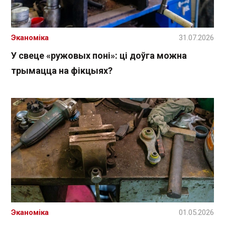
Эканоміка
31.07.2026
У свеце «ружовых поні»: ці доўга можна
трымацца на фікцыях?
Эканоміка
01.05.2026