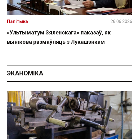
Палітыка
26.06.2026
«Ультыматум Зяленскага» паказаў, як
вынікова размаўляць з Лукашэнкам
ЭКАНОМІКА