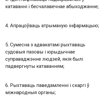
катаванні і бесчалавечнае абыходжанне;
4. Апрацоўваць атрыманую інфармацыю;
5. Сумесна з адвакатамі рыхтаваць
судовыя пазовы і юрыдычнае
суправаджэнне людзей, якія былі
падвергнуты катаванням;
6. Рыхтаваць паведамленні і скаргі ў
міжнародныя органы;