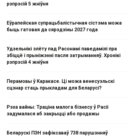
рэпрэсій 5 жніўня
Еўрапейская супрацьбалістычная сістэма можа
быць гатовая да сярэдзіны 2027 года
Удзельнікі злёту пад Расонамі паведамілі пра
збіццё і прыніжэнні пасля затрыманняў. Хронікі
рэпрэсій 4 жніўня
Перамовы ў Каракасе. Ці можа венесуэльскі
сцэнар стаць прыкладам для Беларусі?
Рэха вайны: Траціна малога бізнесу ў Расіі
задумалася аб закрыцці або продажы
Беларускі ПЭН зафіксаваў 738 парушэнняў