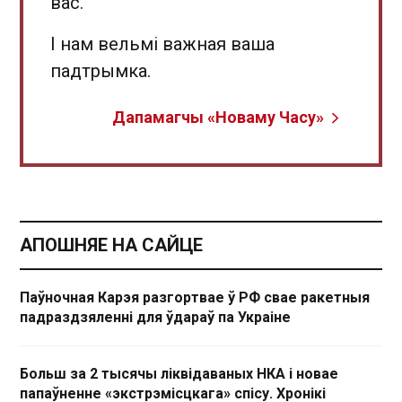
вас.
І нам вельмі важная ваша
падтрымка.
Дапамагчы «Новаму Часу»
АПОШНЯЕ НА САЙЦЕ
Паўночная Карэя разгортвае ў РФ свае ракетныя
падраздзяленні для ўдараў па Украіне
Больш за 2 тысячы ліквідаваных НКА і новае
папаўненне «экстрэмісцкага» спісу. Хронікі