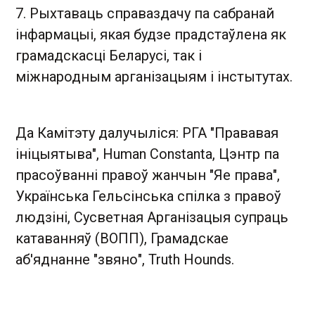
7. Рыхтаваць справаздачу па сабранай
інфармацыі, якая будзе прадстаўлена як
грамадскасці Беларусі, так і
міжнародным арганізацыям і інстытутах.
Да Камітэту далучыліся: РГА "Прававая
ініцыятыва", Human Constanta, Цэнтр па
прасоўванні правоў жанчын "Яе права",
Українська Гельсінська спілка з правоў
людзіні, Сусветная Арганізацыя супраць
катаванняў (ВОПП), Грамадскае
аб'яднанне "звяно", Truth Hounds .