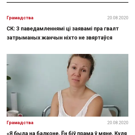
Грамадства
20.08.2020
СК: З паведамленнямі ці заявамі пра гвалт
затрыманых жанчын ніхто не звяртаўся
Грамадства
20.08.2020
«Я была на балконе. Ён біў прама ў мяне. Куля