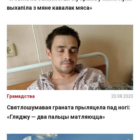
выхапіла з мяне кавалак мяса»
Грамадства
20.08.2020
Святлошумавая граната прыляцела пад ногі:
«Гляджу — два пальцы матляюцца»