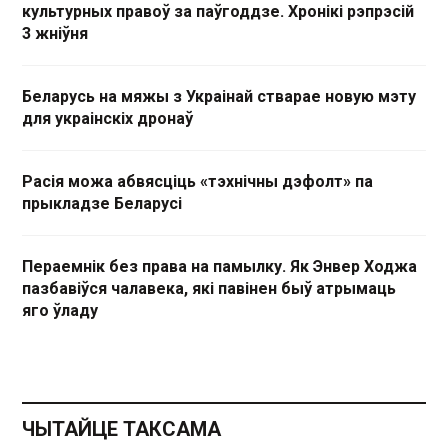
культурных правоў за паўгоддзе. Хронікі рэпрэсій
3 жніўня
Беларусь на мяжы з Украінай стварае новую мэту
для украінскіх дронаў
Расія можа абвясціць «тэхнічны дэфолт» па
прыкладзе Беларусі
Пераемнік без права на памылку. Як Энвер Ходжа
пазбавіўся чалавека, які павінен быў атрымаць
яго ўладу
ЧЫТАЙЦЕ ТАКСАМА