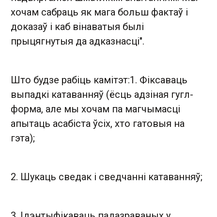
хочам сабраць як мага больш фактаў і
доказаў і каб вінаватыя былі
прыцягнутыя да адказнасці".
Што будзе рабіць камітэт:1. Фіксаваць
выпадкі катаванняў (ёсць адзіная гугл-
форма, але мы хочам па магчымасці
апытаць асабіста ўсіх, хто гатовыя на
гэта);
2. Шукаць сведак і сведчанні катаванняў;
3. Ідэнтыфікаваць падазраваных у