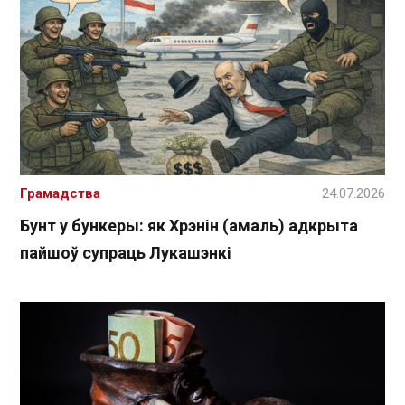
Грамадства
24.07.2026
Бунт у бункеры: як Хрэнін (амаль) адкрыта
пайшоў супраць Лукашэнкі