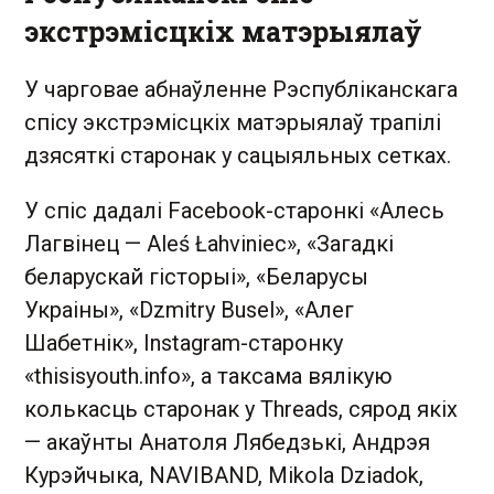
экстрэмісцкіх матэрыялаў
У чарговае абнаўленне Рэспубліканскага
спісу экстрэмісцкіх матэрыялаў трапілі
дзясяткі старонак у сацыяльных сетках.
У спіс дадалі Facebook-старонкі «Алесь
Лагвiнец — Aleś Łahviniec», «Загадкi
беларускай гiсторыi», «Беларусы
Украiны», «Dzmitry Busel», «Алег
Шабетнiк», Instagram-старонку
«thisisyouth.info», а таксама вялікую
колькасць старонак у Threads, сярод якіх
— акаўнты Анатоля Лябедзькі, Андрэя
Курэйчыка, NAVIBAND, Mikola Dziadok,