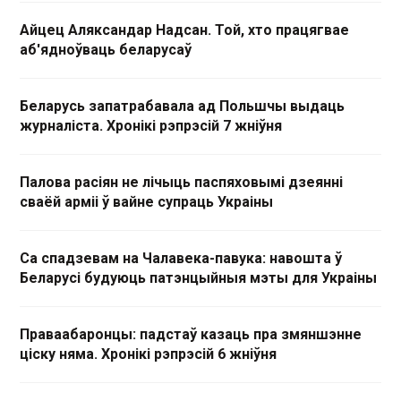
Айцец Аляксандар Надсан. Той, хто працягвае
аб'ядноўваць беларусаў
Беларусь запатрабавала ад Польшчы выдаць
журналіста. Хронікі рэпрэсій 7 жніўня
Палова расіян не лічыць паспяховымі дзеянні
сваёй арміі ў вайне супраць Украіны
Са спадзевам на Чалавека-павука: навошта ў
Беларусі будуюць патэнцыйныя мэты для Украіны
Праваабаронцы: падстаў казаць пра змяншэнне
ціску няма. Хронікі рэпрэсій 6 жніўня