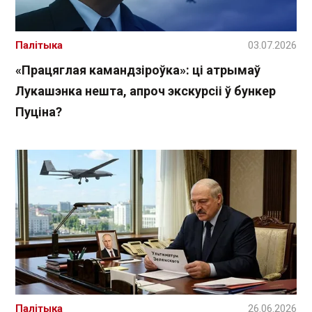
Палітыка
03.07.2026
«Працяглая камандзіроўка»: ці атрымаў
Лукашэнка нешта, апроч экскурсіі ў бункер
Пуціна?
Палітыка
26.06.2026