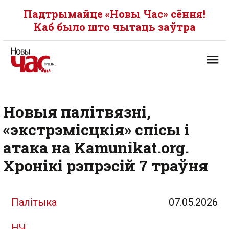
Падтрымайце «Новы Час» сёння!
Каб было што чытаць заўтра
Новыя палітвязні,
«экстрэмісцкія» спісы і
атака на Kamunikat.org.
Хронікі рэпрэсій 7 траўня
Палітыка
07.05.2026
НЧ