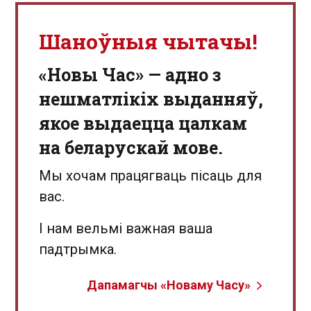
Шаноўныя чытачы!
«Новы Час» — адно з
нешматлікіх выданняў,
якое выдаецца цалкам
на беларускай мове.
Мы хочам працягваць пісаць для
вас.
І нам вельмі важная ваша
падтрымка.
Дапамагчы «Новаму Часу»