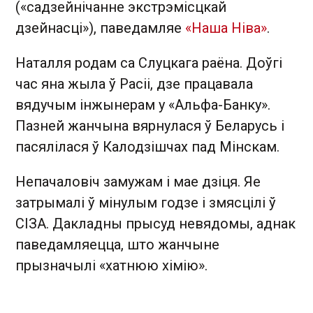
(«садзейнічанне экстрэмісцкай
дзейнасці»), паведамляе
«Наша Ніва»
.
Наталля родам са Слуцкага раёна. Доўгі
час яна жыла ў Расіі, дзе працавала
вядучым інжынерам у «Альфа-Банку».
Пазней жанчына вярнулася ў Беларусь і
пасялілася ў Калодзішчах пад Мінскам.
Непачаловіч замужам і мае дзіця. Яе
затрымалі ў мінулым годзе і змясцілі ў
СІЗА. Дакладны прысуд невядомы, аднак
паведамляецца, што жанчыне
прызначылі «хатнюю хімію».