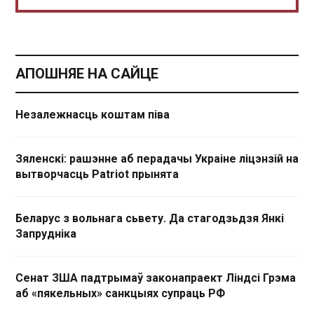
АПОШНЯЕ НА САЙЦЕ
Незалежнасць коштам піва
Зяленскі: рашэнне аб перадачы Украіне ліцэнзій на
вытворчасць Patriot прынята
Беларус з вольнага сьвету. Да стагодзьдзя Янкі
Запрудніка
Сенат ЗША падтрымаў законапраект Ліндсі Грэма
аб «пякельных» санкцыях супраць РФ