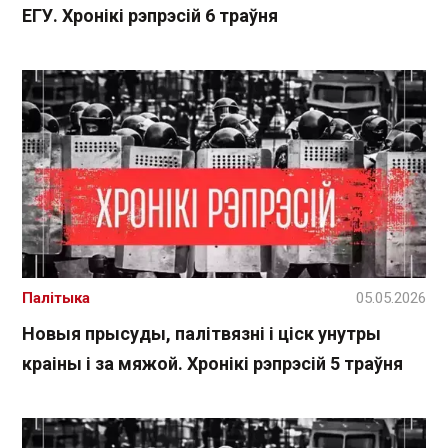
ЕГУ. Хронікі рэпрэсій 6 траўня
Палітыка
05.05.2026
Новыя прысуды, палітвязні і ціск унутры
краіны і за мяжой. Хронікі рэпрэсій 5 траўня