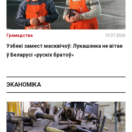
Грамадства
10.07.2026
Узбекі замест масквічоў: Лукашэнка не вітае
ў Беларусі «рускіх братоў»
ЭКАНОМІКА