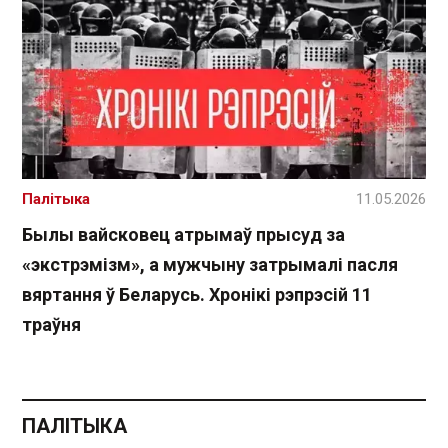
Палітыка
11.05.2026
Былы вайсковец атрымаў прысуд за
«экстрэмізм», а мужчыну затрымалі пасля
вяртання ў Беларусь. Хронікі рэпрэсій 11
траўня
ПАЛІТЫКА