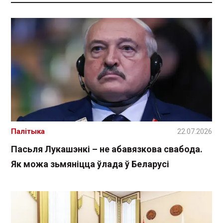
Палітыка
22.07.2026
Пасьля Лукашэнкі – не абавязкова свабода.
Як можа зьмяніцца ўлада ў Беларусі