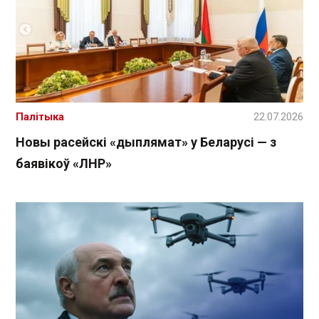
Палітыка
22.07.2026
Новы расейскі «дыплямат» у Беларусі — з
баявікоў «ЛНР»