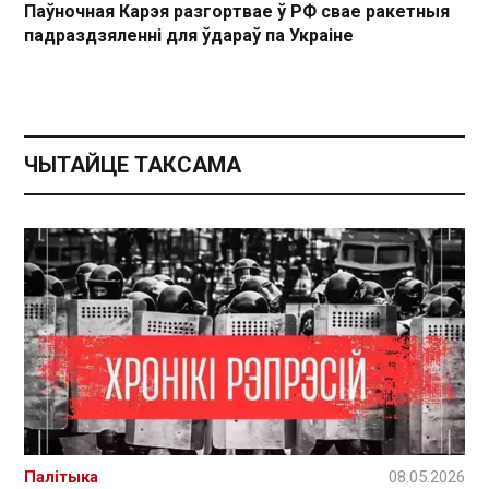
Паўночная Карэя разгортвае ў РФ свае ракетныя
падраздзяленні для ўдараў па Украіне
ЧЫТАЙЦЕ ТАКСАМА
Палітыка
08.05.2026