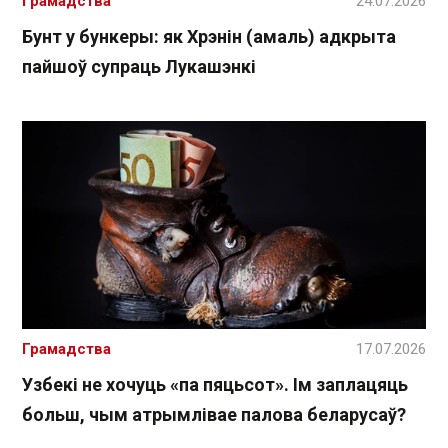
Грамадства
24.07.2026
Бунт у бункеры: як Хрэнін (амаль) адкрыта
пайшоў супраць Лукашэнкі
Грамадства
17.07.2026
Узбекі не хочуць «па пяцьсот». Ім заплацяць
больш, чым атрымлівае палова беларусаў?