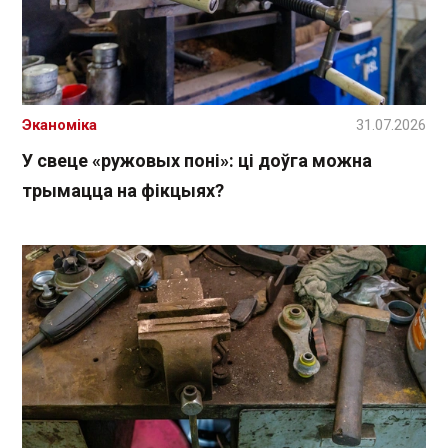
Эканоміка
31.07.2026
У свеце «ружовых поні»: ці доўга можна
трымацца на фікцыях?