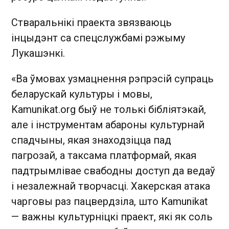
Стваральнікі праекта звязваюць
інцыдэнт са спецслужбамі рэжыму
Лукашэнкі.
«Ва ўмовах узмацнення рэпрэсій супраць
беларускай культуры і мовы,
Kamunikat.org быў не толькі бібліятэкай,
але і інструментам абароны культурнай
спадчыны, якая знаходзіцца пад
пагрозай, а таксама платформай, якая
падтрымлівае свабодны доступ да ведаў
і незалежнай творчасці. Хакерская атака
чарговы раз пацвердзіла, што Kamunikat
— важны культурніцкі праект, які як соль