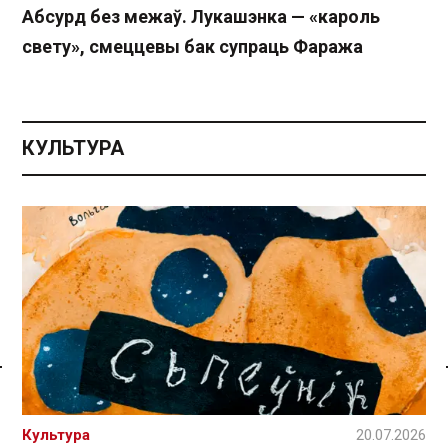
Абсурд без межаў. Лукашэнка — «кароль
свету», смеццевы бак супраць Фаража
КУЛЬТУРА
Спасылка без VPN
Культура
20.07.2026