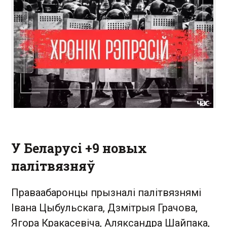
У Беларусі +9 новых
палітвязняў
Праваабаронцы прызналі палітвязнямі
Івана Цыбульскага, Дзмітрыя Грачова,
Ягора Кракасевіча, Аляксандра Шайпака,