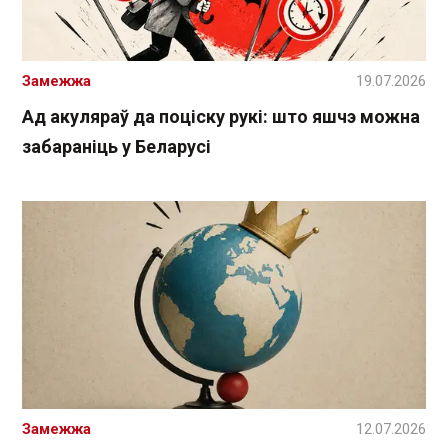
Замежжа
19.07.2026
Ад акуляраў да поціску рукі: што яшчэ можна
забараніць у Беларусі
Замежжа
12.07.2026