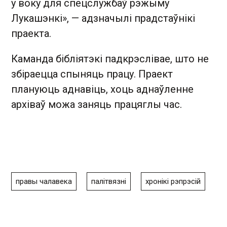
у воку для спецслужбаў рэжыму
Лукашэнкі», — адзначылі прадстаўнікі
праекта.
Каманда бібліятэкі падкрэслівае, што не
збіраецца спыняць працу. Праект
плануюць аднавіць, хоць аднаўленне
архіваў можа заняць працяглы час.
правы чалавека
палітвязні
хронікі рэпрэсій