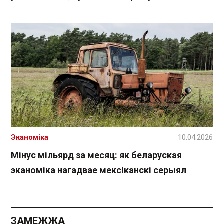
Эканоміка
10.04.2026
Мінус мільярд за месяц: як беларуская
эканоміка нагадвае мексіканскі серыял
ЗАМЕЖЖА