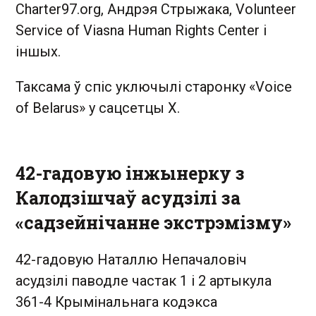
Charter97.org, Андрэя Стрыжака, Volunteer
Service of Viasna Human Rights Center і
іншых.
Таксама ў спіс уключылі старонку «Voice
of Belarus» у сацсетцы X.
42-гадовую інжынерку з
Калодзішчаў асудзілі за
«садзейнічанне экстрэмізму»
42-гадовую Наталлю Непачаловіч
асудзілі паводле частак 1 і 2 артыкула
361-4 Крымінальнага кодэкса