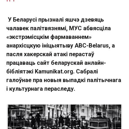
У Беларусі прызналі яшчэ дзевяць
чалавек палітвязнямі, МУС абвясціла
«экстрэмісцкім фармаваннем»
анархісцкую ініцыятыву ABC-Belarus, а
пасля хакерскай атакі перастаў
працаваць сайт беларускай анлайн-
бібліятэкі Kamunikat.org. Сабралі
галоўнае пра новыя выпадкі палітычнага
і культурнага пераследу.