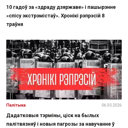
10 гадоў за «здраду дзяржаве» і пашырэнне
«спісу экстрэмістаў». Хронікі рэпрэсій 8
траўня
Палітыка
06.05.2026
Дадатковыя тэрміны, ціск на былых
палітвязняў і новыя пагрозы за навучанне ў