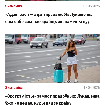
Эканоміка
01.05.2026
«Адзін раён — адзін правал»: Як Лукашэнка
сам сабе замінае зрабіць эканамічны цуд
Эканоміка
17.04.2026
«Экстрэмісты» замест працоўных: Лукашэнка
ўжо не ведае, куды вядзе краіну