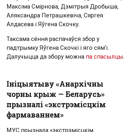
Максіма Смірнова, Дзмітрыя Дробыша,
Аляксандра Петрашкевіча, Сяргея
Алдасева і Яўгена Скочку.
Таксама сёння распачаўся збор у
падтрымку Яўгена Скочкі і яго сям’і.
Далучыцца да збору можна
па спасылцы
.
Ініцыятыву «Анархічны
чорны крыж — Беларусь»
прызналі «экстрэмісцкім
фармаваннем»
МУС прызнала «экстрэмісцкім