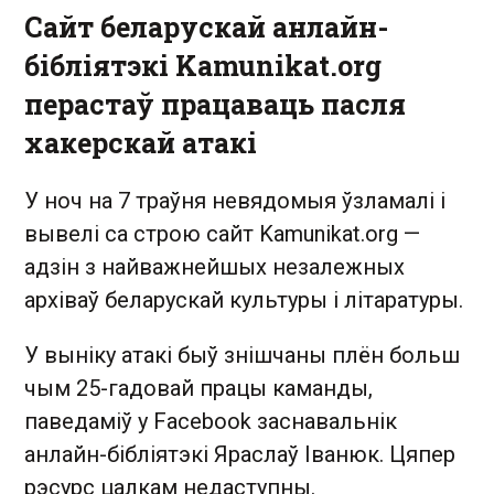
Сайт беларускай анлайн-
бібліятэкі Kamunikat.org
перастаў працаваць пасля
хакерскай атакі
У ноч на 7 траўня невядомыя ўзламалі і
вывелі са строю сайт Kamunikat.org —
адзін з найважнейшых незалежных
архіваў беларускай культуры і літаратуры.
У выніку атакі быў знішчаны плён больш
чым 25-гадовай працы каманды,
паведаміў у Facebook заснавальнік
анлайн-бібліятэкі Яраслаў Іванюк. Цяпер
рэсурс цалкам недаступны.