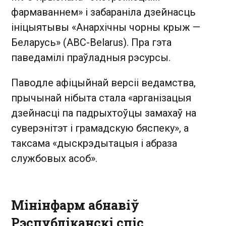
фармаваннем» і забараніла дзейнасць
ініцыятывы «Анархічны чорны крыж —
Беларусь» (ABC-Belarus). Пра гэта
паведамілі праўладныя рэсурсы.
Паводле афіцыйнай версіі ведамства,
прычынай нібыта стала «арганізацыя
дзейнасці па падрыхтоўцы замахаў на
суверэнітэт і грамадскую бяспеку», а
таксама «дыскрэдытацыя і абраза
службовых асоб».
Мінінфарм абнавіў
Рэспубліканскі спіс