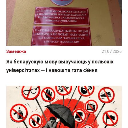
Замежжа
21.07.2026
Як беларускую мову вывучаюць у польскіх
універсітэтах — і навошта гэта сёння