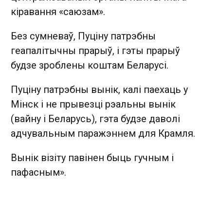
кіравання «саюзам».
Без сумневаў, Пуціну патрэбны
геапалітычны прарыў, і гэты прарыў
будзе зроблены коштам Беларусі.
Пуціну патрэбны вынік, калі паехаць у
Мінск і не прывезці рэальны вынік
(вайну і Беларусь), гэта будзе даволі
адчувальным паражэннем для Крамля.
Вынік візіту павінен быць гучным і
пафасным».