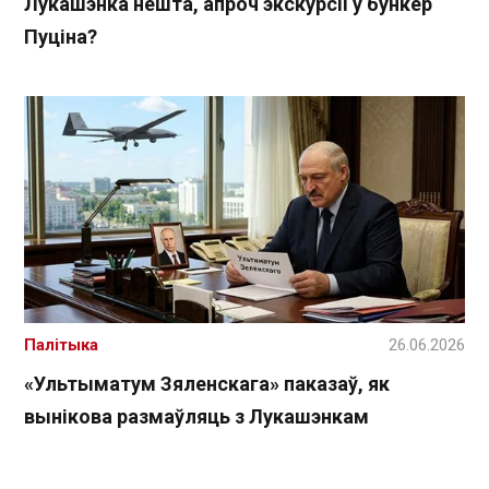
Лукашэнка нешта, апроч экскурсіі ў бункер
Пуціна?
Палітыка
26.06.2026
«Ультыматум Зяленскага» паказаў, як
вынікова размаўляць з Лукашэнкам