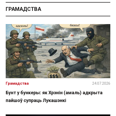
ГРАМАДСТВА
Грамадства
24.07.2026
Бунт у бункеры: як Хрэнін (амаль) адкрыта
пайшоў супраць Лукашэнкі