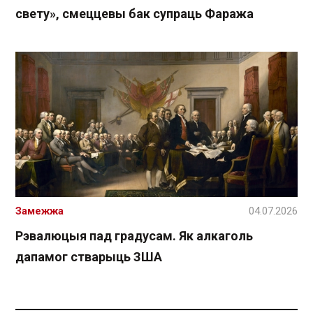
свету», смеццевы бак супраць Фаража
Замежжа
04.07.2026
Рэвалюцыя пад градусам. Як алкаголь
дапамог стварыць ЗША