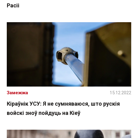
Расіі
Замежжа
15.12.2022
Кіраўнік УСУ: Я не сумняваюся, што рускія
войскі зноў пойдуць на Кіеў