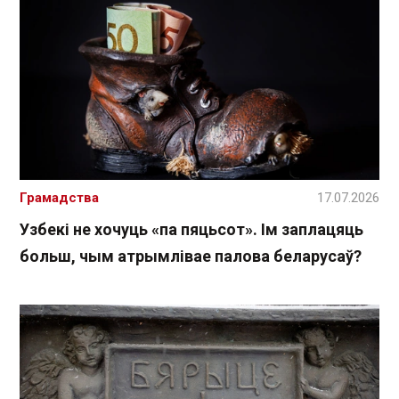
Грамадства
17.07.2026
Узбекі не хочуць «па пяцьсот». Ім заплацяць
больш, чым атрымлівае палова беларусаў?