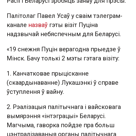
Расіі і Беларусі зробяць заяву для прэсы.
Палітолаг Павел Усаў у сваім тэлеграм-
канале
назваў
гэты візіт Пуціна
надзвычай небяспечным для Беларусі.
«19 снежня Пуцін верагодна прыедзе ў
Мінск. Бачу толькі 2 мэты гэтага візіту:
1. Канчатковае прыцісканне
(скаардынаванне) Лукашэнкі ў справе
ўступлення ў вайну.
2. Рэалізацыя палітычнага і вайсковага
вымярэння «інтэграцыі» Беларусі.
Магчыма, гаворка пойдзе пра больш
цэнтралізаваныя органы палітычнага