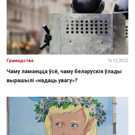
Грамадства
16.12.2022
Чаму ламаецца ўсё, чаму беларускія ўлады
вырашылі «надаць увагу»?