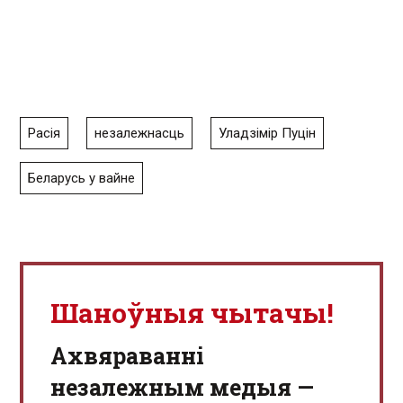
Расія
незалежнасць
Уладзімір Пуцін
Беларусь у вайне
Шаноўныя чытачы!
Aхвяраванні
незалежным медыя —