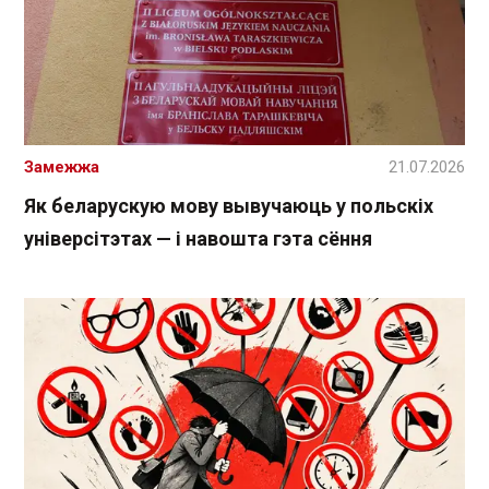
Замежжа
21.07.2026
Як беларускую мову вывучаюць у польскіх
універсітэтах — і навошта гэта сёння