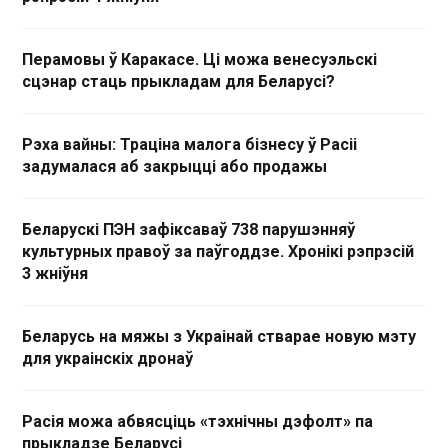
Перамовы ў Каракасе. Ці можа венесуэльскі
сцэнар стаць прыкладам для Беларусі?
Рэха вайны: Траціна малога бізнесу ў Расіі
задумалася аб закрыцці або продажы
Беларускі ПЭН зафіксаваў 738 парушэнняў
культурных правоў за паўгоддзе. Хронікі рэпрэсій
3 жніўня
Беларусь на мяжы з Украінай стварае новую мэту
для украінскіх дронаў
Расія можа абвясціць «тэхнічны дэфолт» па
прыкладзе Беларусі