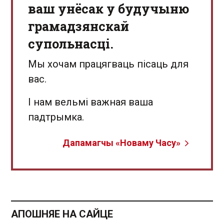
ваш унёсак у будучыню
грамадзянскай
супольнасці.
Мы хочам працягваць пісаць для
вас.
І нам вельмі важная ваша
падтрымка.
Дапамагчы «Новаму Часу»
АПОШНЯЕ НА САЙЦЕ