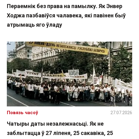
Пераемнік без права на памылку. Як Энвер
Ходжа пазбавіўся чалавека, які павінен быў
атрымаць яго ўладу
Повязь часоў
27.07.2026
Чатыры даты незалежнасьці. Як не
заблытацца ў 27 ліпеня, 25 сакавіка, 25