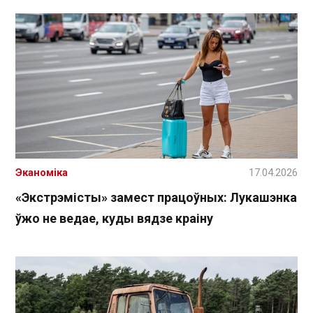
Эканоміка
17.04.2026
«Экстрэмісты» замест працоўных: Лукашэнка
ўжо не ведае, куды вядзе краіну