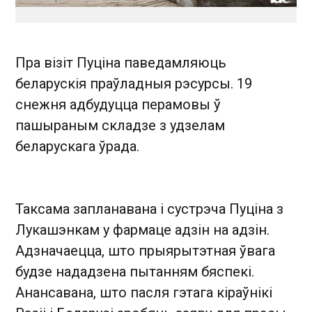
Пра візіт Пуціна паведамляюць
беларускія праўладныя рэсурсы. 19
снежня адбудуцца перамовы ў
пашыраным складзе з удзелам
беларускага ўрада.
Таксама запланавана і сустрэча Пуціна з
Лукашэнкам у фармаце адзін на адзін.
Адзначаецца, што прыярытэтная ўвага
будзе нададзена пытанням бяспекі.
Анансавана, што пасля гэтага кіраўнікі