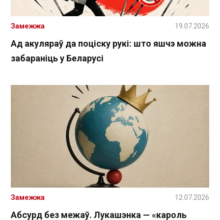
Замежжа
19.07.2026
Ад акуляраў да поціску рукі: што яшчэ можна
забараніць у Беларусі
Замежжа
12.07.2026
Абсурд без межаў. Лукашэнка — «кароль