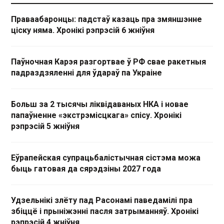
Праваабаронцы: падстаў казаць пра змяншэнне
ціску няма. Хронікі рэпрэсій 6 жніўня
Паўночная Карэя разгортвае ў РФ свае ракетныя
падраздзяленні для ўдараў па Украіне
Больш за 2 тысячы ліквідаваных НКА і новае
папаўненне «экстрэмісцкага» спісу. Хронікі
рэпрэсій 5 жніўня
Еўрапейская супрацьбалістычная сістэма можа
быць гатовая да сярэдзіны 2027 года
Удзельнікі злёту пад Расонамі паведамілі пра
збіццё і прыніжэнні пасля затрыманняў. Хронікі
рэпрэсій 4 жніўня