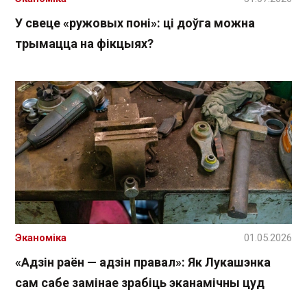
У свеце «ружовых поні»: ці доўга можна
трымацца на фікцыях?
Эканоміка
01.05.2026
«Адзін раён — адзін правал»: Як Лукашэнка
сам сабе замінае зрабіць эканамічны цуд