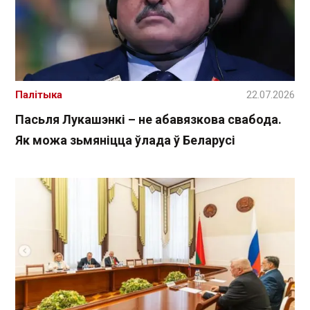
Палітыка
22.07.2026
Пасьля Лукашэнкі – не абавязкова свабода.
Як можа зьмяніцца ўлада ў Беларусі