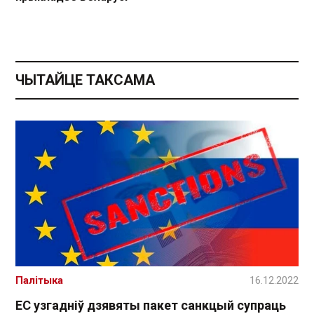
ЧЫТАЙЦЕ ТАКСАМА
Палітыка
16.12.2022
ЕС узгадніў дзявяты пакет санкцый супраць