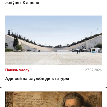
жніўня і 3 ліпеня
Повязь часоў
27.07.2026
Адысей на службе дыктатуры
Спасылка без VPN