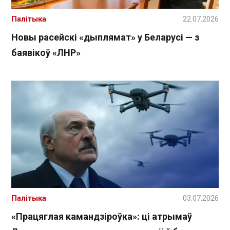
Палітыка
22.07.2026
Новы расейскі «дыплямат» у Беларусі — з
баявікоў «ЛНР»
Палітыка
03.07.2026
«Працяглая камандзіроўка»: ці атрымаў