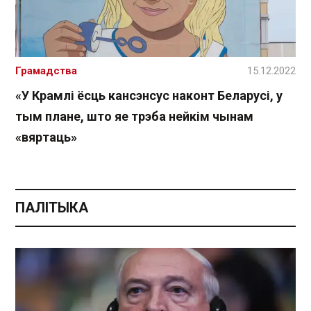
Грамадства
15.12.2022
«У Крамлі ёсць кансэнсус наконт Беларусі, у
тым плане, што яе трэба нейкім чынам
«вяртаць»
ПАЛІТЫКА