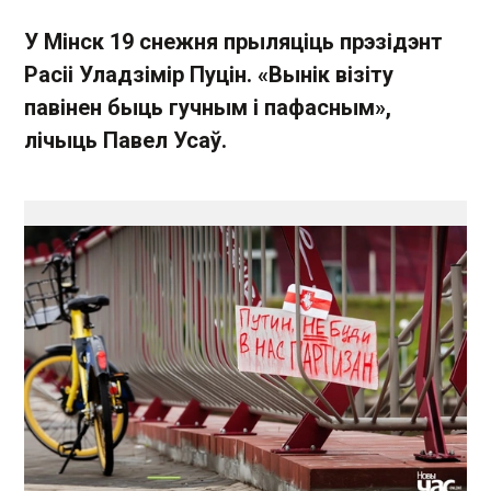
У Мінск 19 снежня прыляціць прэзідэнт
Расіі Уладзімір Пуцін. «Вынік візіту
павінен быць гучным і пафасным»,
лічыць Павел Усаў.