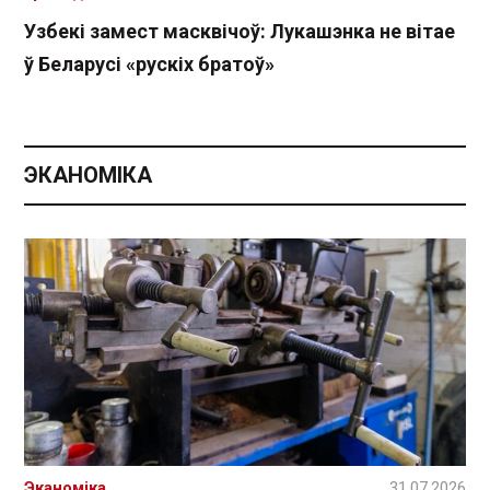
Узбекі замест масквічоў: Лукашэнка не вітае
ў Беларусі «рускіх братоў»
ЭКАНОМІКА
Эканоміка
31.07.2026