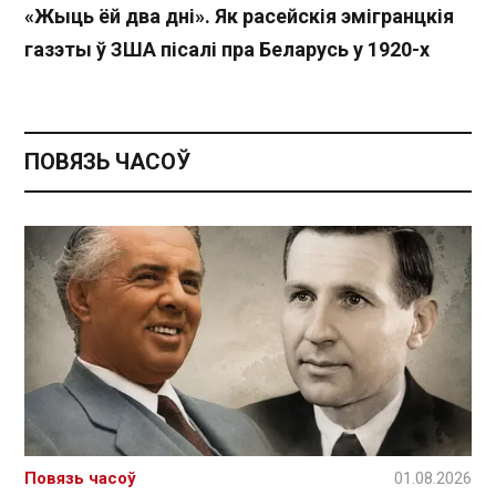
«Жыць ёй два дні». Як расейскія эмігранцкія
газэты ў ЗША пісалі пра Беларусь у 1920-х
ПОВЯЗЬ ЧАСОЎ
Повязь часоў
01.08.2026