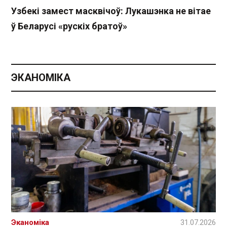
Узбекі замест масквічоў: Лукашэнка не вітае
ў Беларусі «рускіх братоў»
ЭКАНОМІКА
Эканоміка
31.07.2026