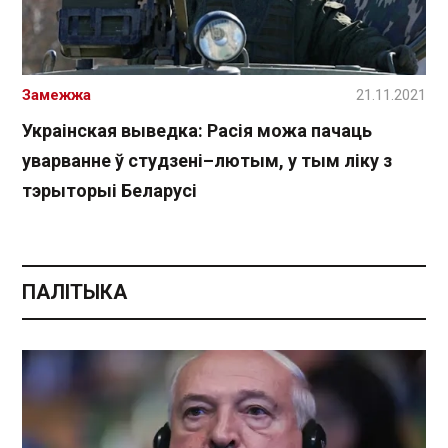
Замежжа
21.11.2021
Украінская выведка: Расія можа пачаць
уварванне ў студзені–лютым, у тым ліку з
тэрыторыі Беларусі
ПАЛІТЫКА