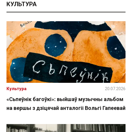
КУЛЬТУРА
Культура
20.07.2026
«Сьпеўнік багоўкі»: выйшаў музычны альбом
на вершы з дзіцячай анталогіі Вольгі Гапеевай