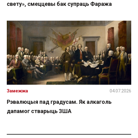
свету», смеццевы бак супраць Фаража
Замежжа
04.07.2026
Рэвалюцыя пад градусам. Як алкаголь
дапамог стварыць ЗША