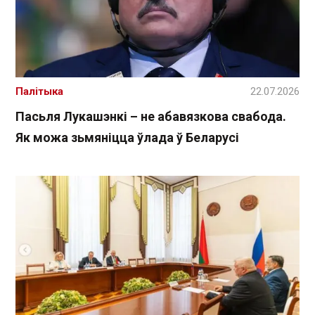
Палітыка
22.07.2026
Пасьля Лукашэнкі – не абавязкова свабода.
Як можа зьмяніцца ўлада ў Беларусі