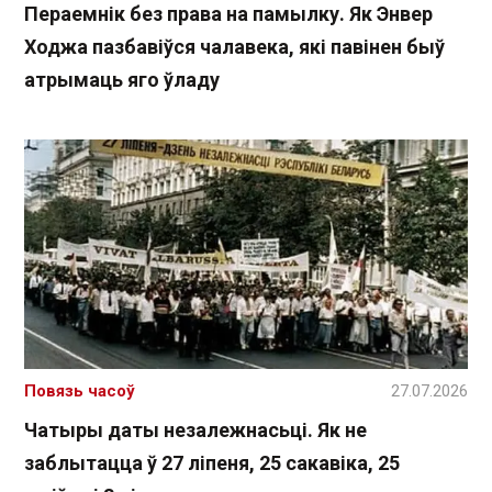
Пераемнік без права на памылку. Як Энвер
Ходжа пазбавіўся чалавека, які павінен быў
атрымаць яго ўладу
Повязь часоў
27.07.2026
Чатыры даты незалежнасьці. Як не
заблытацца ў 27 ліпеня, 25 сакавіка, 25