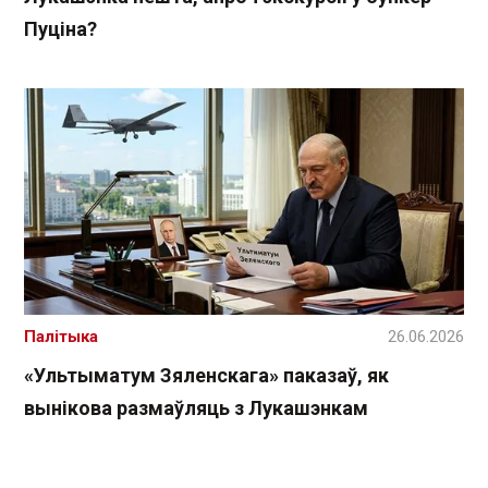
Пуціна?
Палітыка
26.06.2026
«Ультыматум Зяленскага» паказаў, як
вынікова размаўляць з Лукашэнкам