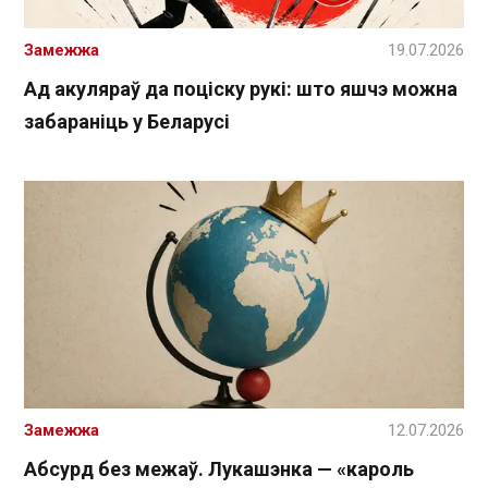
Замежжа
19.07.2026
Ад акуляраў да поціску рукі: што яшчэ можна
забараніць у Беларусі
Замежжа
12.07.2026
Абсурд без межаў. Лукашэнка — «кароль