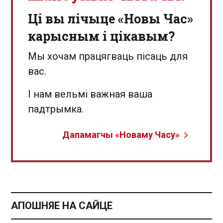
Ці вы лічыце «Новы Час»
карысным і цікавым?
Мы хочам працягваць пісаць для
вас.
І нам вельмі важная ваша
падтрымка.
Дапамагчы «Новаму Часу»
АПОШНЯЕ НА САЙЦЕ