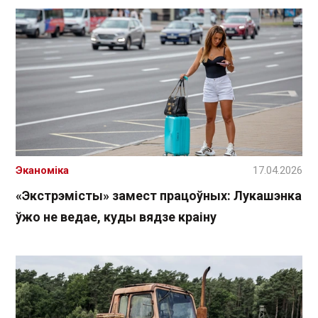
Эканоміка
17.04.2026
«Экстрэмісты» замест працоўных: Лукашэнка
ўжо не ведае, куды вядзе краіну