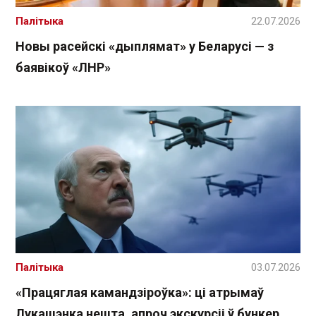
Палітыка
22.07.2026
Новы расейскі «дыплямат» у Беларусі — з
баявікоў «ЛНР»
Палітыка
03.07.2026
«Працяглая камандзіроўка»: ці атрымаў
Лукашэнка нешта, апроч экскурсіі ў бункер