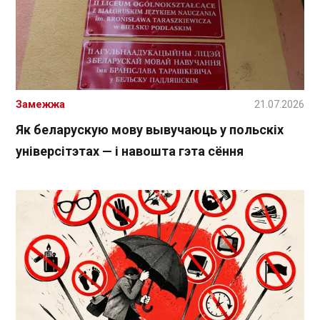
Замежжа
21.07.2026
Як беларускую мову вывучаюць у польскіх
універсітэтах — і навошта гэта сёння