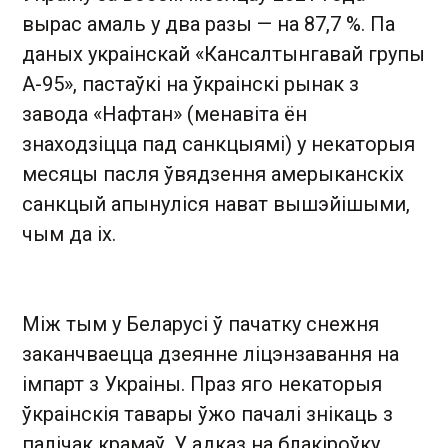
вырас амаль у два разы — на 87,7 %. Па
даных украінскай «Кансалтынгавай групы
А-95», пастаўкі на ўкраінскі рынак з
завода «Нафтан» (менавіта ён
знаходзіцца пад санкцыямі) у некаторыя
месяцы пасля ўвядзення амерыканскіх
санкцый апынуліся нават вышэйiшыми,
чым да іх.
Між тым у Беларусі ў пачатку снежня
заканчваецца дзеянне ліцэнзавання на
імпарт з Украіны. Праз яго некаторыя
ўкраінскія тавары ўжо пачалі знікаць з
палічак крамаў. У адказ на блакіроўку