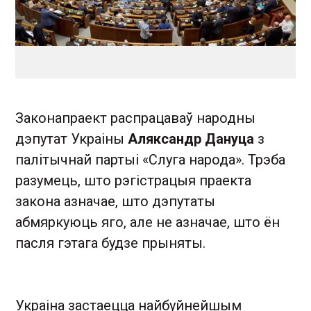
Законапраект распрацаваў народны
дэпутат Украіны
Аляксандр Дануца
з
палітычнай партыі «Слуга народа». Трэба
разумець, што рэгістрацыя праекта
закона азначае, што дэпутаты
абмяркуюць яго, але не азначае, што ён
пасля гэтага будзе прыняты.
Украіна застаецца найбуйнейшым