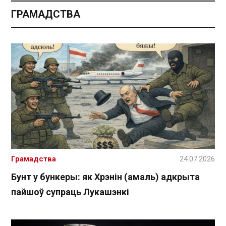
ГРАМАДСТВА
Грамадства
24.07.2026
Бунт у бункеры: як Хрэнін (амаль) адкрыта
пайшоў супраць Лукашэнкі