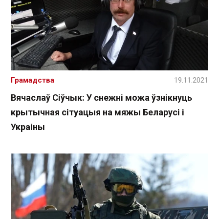
Грамадства
19.11.2021
Вячаслаў Сіўчык: У снежні можа ўзнікнуць
крытычная сітуацыя на мяжы Беларусі і
Украіны