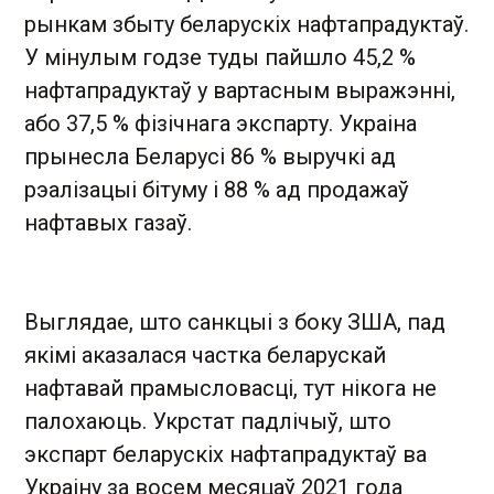
рынкам збыту беларускіх нафтапрадуктаў.
У мінулым годзе туды пайшло 45,2 %
нафтапрадуктаў у вартасным выражэнні,
або 37,5 % фізічнага экспарту. Украіна
прынесла Беларусі 86 % выручкі ад
рэалізацыі бітуму і 88 % ад продажаў
нафтавых газаў.
Выглядае, што санкцыі з боку ЗША, пад
якімі аказалася частка беларускай
нафтавай прамысловасці, тут нікога не
палохаюць. Укрстат падлічыў, што
экспарт беларускіх нафтапрадуктаў ва
Украіну за восем месяцаў 2021 года