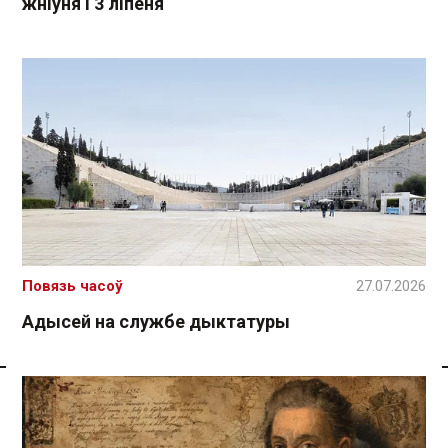
жніўня і 3 ліпеня
Повязь часоў
27.07.2026
Адысей на службе дыктатуры
Спасылка без VPN