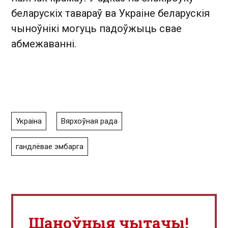
беларускіх тавараў ва Украіне беларускія
чыноўнікі могуць падоўжыць свае
абмежаванні.
Украіна
Вярхоўная рада
гандлёвае эмбарга
Шаноўныя чытачы!