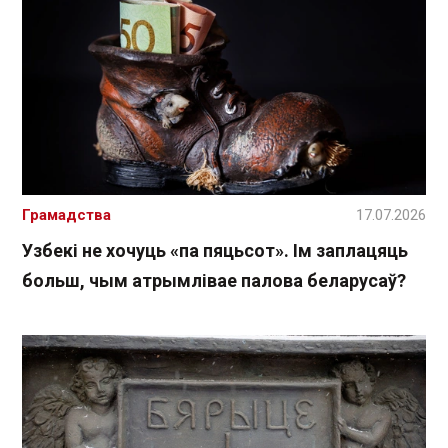
Грамадства
17.07.2026
Узбекі не хочуць «па пяцьсот». Ім заплацяць
больш, чым атрымлівае палова беларусаў?