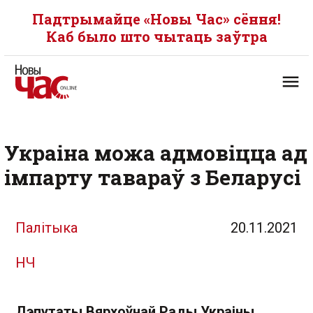
Падтрымайце «Новы Час» сёння!
Каб было што чытаць заўтра
Украіна можа адмовіцца ад
імпарту тавараў з Беларусі
Палітыка
20.11.2021
НЧ
Дэпутаты Вярхоўнай Рады Украіны