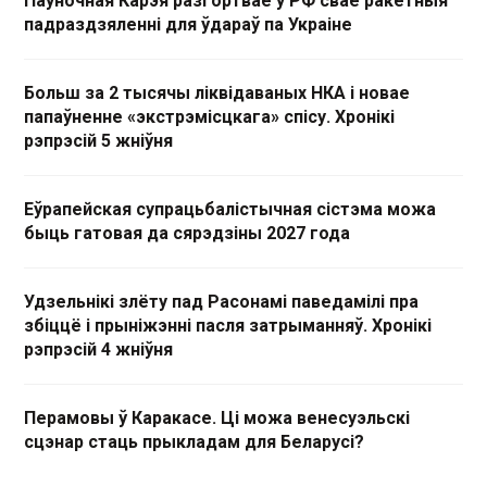
Паўночная Карэя разгортвае ў РФ свае ракетныя
падраздзяленні для ўдараў па Украіне
Больш за 2 тысячы ліквідаваных НКА і новае
папаўненне «экстрэмісцкага» спісу. Хронікі
рэпрэсій 5 жніўня
Еўрапейская супрацьбалістычная сістэма можа
быць гатовая да сярэдзіны 2027 года
Удзельнікі злёту пад Расонамі паведамілі пра
збіццё і прыніжэнні пасля затрыманняў. Хронікі
рэпрэсій 4 жніўня
Перамовы ў Каракасе. Ці можа венесуэльскі
сцэнар стаць прыкладам для Беларусі?