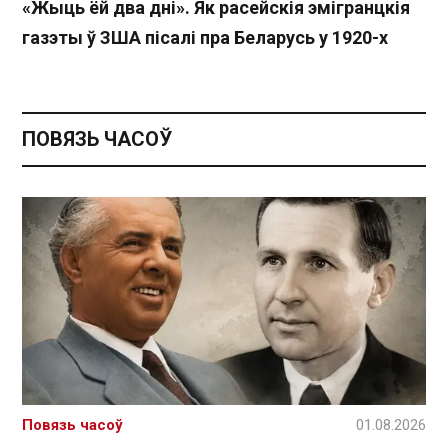
«Жыць ёй два дні». Як расейскія эмігранцкія
газэты ў ЗША пісалі пра Беларусь у 1920-х
ПОВЯЗЬ ЧАСОЎ
Повязь часоў
01.08.2026