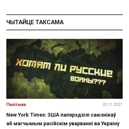
ЧЫТАЙЦЕ ТАКСАМА
Палітыка
20.11.2021
New York Times: ЗША папярэдзілі саюзнікаў
аб магчымым расійскім уварванні ва Украіну