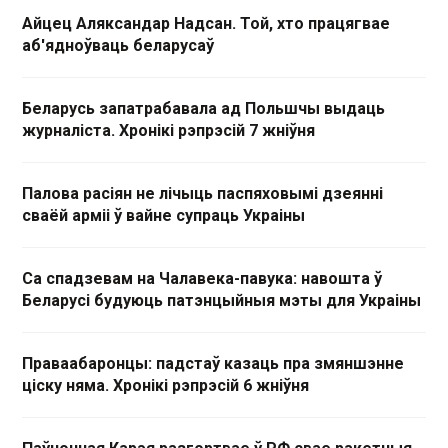
Айцец Аляксандар Надсан. Той, хто працягвае
аб'ядноўваць беларусаў
Беларусь запатрабавала ад Польшчы выдаць
журналіста. Хронікі рэпрэсій 7 жніўня
Палова расіян не лічыць паспяховымі дзеянні
сваёй арміі ў вайне супраць Украіны
Са спадзевам на Чалавека-павука: навошта ў
Беларусі будуюць патэнцыйныя мэты для Украіны
Праваабаронцы: падстаў казаць пра змяншэнне
ціску няма. Хронікі рэпрэсій 6 жніўня