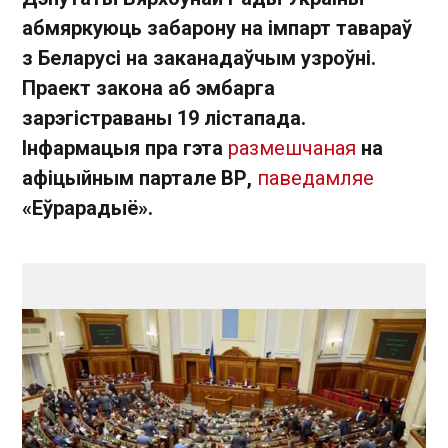
абмяркуюць забарону на імпарт тавараў
з Беларусі на заканадаўчым узроўні.
Праект закона аб эмбарга
зарэгістраваны 19 лістапада.
Інфармацыя пра гэта
размешчаная
на
афіцыйным партале ВР,
паведамляе
«Еўрарадыё».