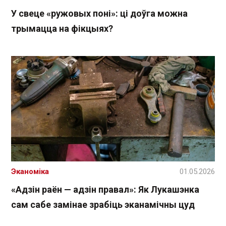
У свеце «ружовых поні»: ці доўга можна
трымацца на фікцыях?
Эканоміка
01.05.2026
«Адзін раён — адзін правал»: Як Лукашэнка
сам сабе замінае зрабіць эканамічны цуд