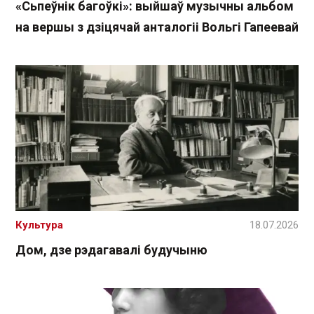
«Сьпеўнік багоўкі»: выйшаў музычны альбом
на вершы з дзіцячай анталогіі Вольгі Гапеевай
Культура
18.07.2026
Дом, дзе рэдагавалі будучыню