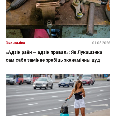
Эканоміка
01.05.2026
«Адзін раён — адзін правал»: Як Лукашэнка
сам сабе замінае зрабіць эканамічны цуд