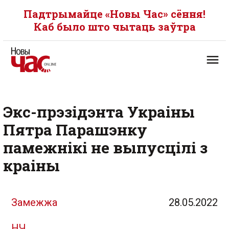
Падтрымайце «Новы Час» сёння!
Каб было што чытаць заўтра
Экс-прэзідэнта Украіны
Пятра Парашэнку
памежнікі не выпусцілі з
краіны
Замежжа
28.05.2022
НЧ