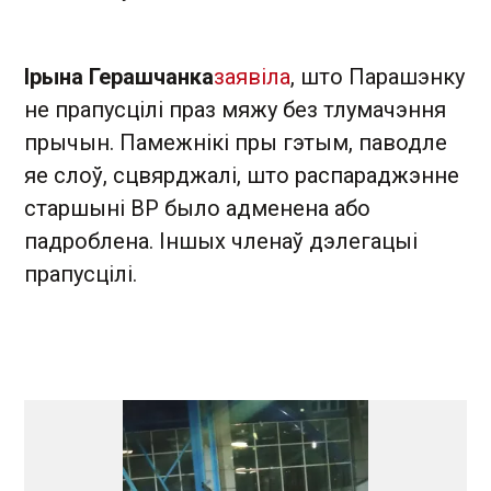
Ірына Герашчанка
заявіла
, што Парашэнку
не прапусцілі праз мяжу без тлумачэння
прычын. Памежнікі пры гэтым, паводле
яе слоў, сцвярджалі, што распараджэнне
старшыні ВР было адменена або
падроблена. Іншых членаў дэлегацыі
прапусцілі.