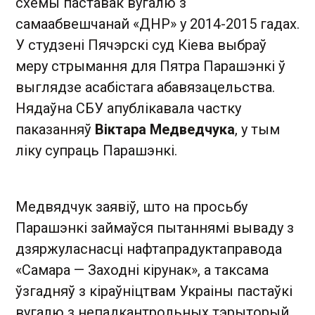
схемы паставак вугалю з
самаабвешчанай «ДНР» у 2014-2015 гадах.
У студзені Пячэрскі суд Кіева выбраў
меру стрымання для Пятра Парашэнкі ў
выглядзе асабістага абавязацельства.
Нядаўна СБУ апублікавала частку
паказанняў
Віктара Медведчука
, у тым
ліку супраць Парашэнкі.
Медвядчук заявіў, што на просьбу
Парашэнкі займаўся пытаннямі вываду з
дзяржуласнасці нафтапрадуктаправода
«Самара — Заходні кірунак», а таксама
ўзгадняў з кіраўніцтвам Украіны пастаўкі
вугалю з непадкантрольных тэрыторый.