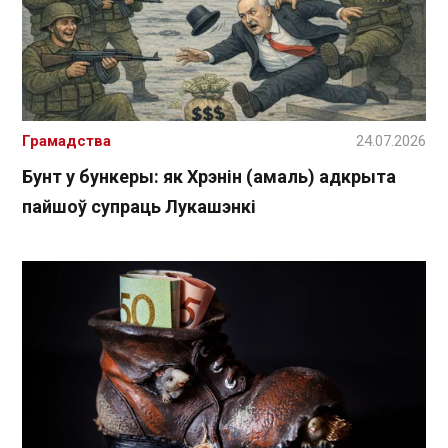
Грамадства
24.07.2026
Бунт у бункеры: як Хрэнін (амаль) адкрыта
пайшоў супраць Лукашэнкі