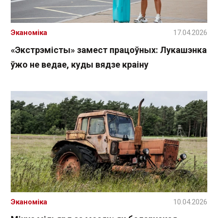
Эканоміка
17.04.2026
«Экстрэмісты» замест працоўных: Лукашэнка
ўжо не ведае, куды вядзе краіну
Эканоміка
10.04.2026