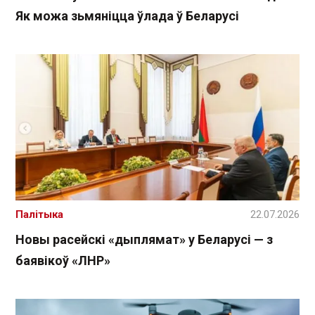
Як можа зьмяніцца ўлада ў Беларусі
Палітыка
22.07.2026
Новы расейскі «дыплямат» у Беларусі — з
баявікоў «ЛНР»