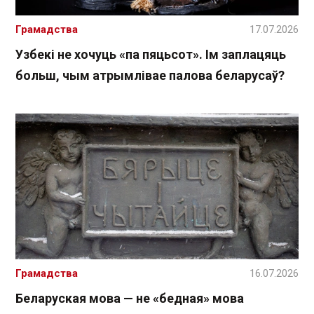
Грамадства
17.07.2026
Узбекі не хочуць «па пяцьсот». Ім заплацяць
больш, чым атрымлівае палова беларусаў?
Грамадства
16.07.2026
Беларуская мова — не «бедная» мова