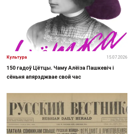
Культура
15.07.2026
150 гадоў Цётцы. Чаму Алёіза Пашкевіч і
сёньня апярэджвае свой час