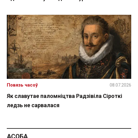
Повязь часоў
08.07.2026
Як славутае паломніцтва Радзівіла Сіроткі
ледзь не сарвалася
АСОБА