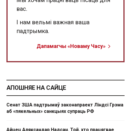
вас.
І нам вельмі важная ваша
падтрымка.
Дапамагчы «Новаму Часу»
АПОШНЯЕ НА САЙЦЕ
Сенат ЗША падтрымаў законапраект Ліндсі Грэма
аб «пякельных» санкцыях супраць РФ
Айцец Аляксандар Надсан. Той, хто працягвае