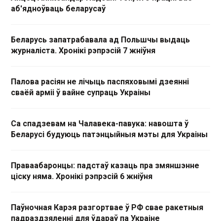
аб'ядноўваць беларусаў
Беларусь запатрабавала ад Польшчы выдаць
журналіста. Хронікі рэпрэсій 7 жніўня
Палова расіян не лічыць паспяховымі дзеянні
сваёй арміі ў вайне супраць Украіны
Са спадзевам на Чалавека-павука: навошта ў
Беларусі будуюць патэнцыйныя мэты для Украіны
Праваабаронцы: падстаў казаць пра змяншэнне
ціску няма. Хронікі рэпрэсій 6 жніўня
Паўночная Карэя разгортвае ў РФ свае ракетныя
падраздзяленні для ўдараў па Украіне