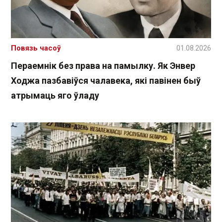
Повязь часоў
01.08.2026
Пераемнік без права на памылку. Як Энвер
Ходжа пазбавіўся чалавека, які павінен быў
атрымаць яго ўладу