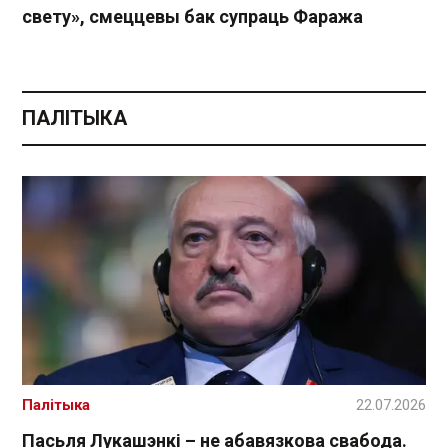
свету», смеццевы бак супраць Фаража
ПАЛІТЫКА
Палітыка
22.07.2026
Пасьля Лукашэнкі – не абавязкова свабода.