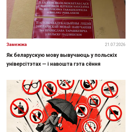
Замежжа
21.07.2026
Як беларускую мову вывучаюць у польскіх
універсітэтах — і навошта гэта сёння