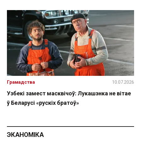
Грамадства
10.07.2026
Узбекі замест масквічоў: Лукашэнка не вітае
ў Беларусі «рускіх братоў»
ЭКАНОМІКА