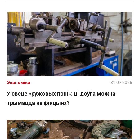
Эканоміка
31.07.2026
У свеце «ружовых поні»: ці доўга можна
трымацца на фікцыях?