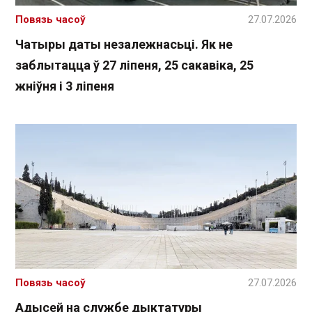
Повязь часоў
27.07.2026
Чатыры даты незалежнасьці. Як не
заблытацца ў 27 ліпеня, 25 сакавіка, 25
жніўня і 3 ліпеня
Повязь часоў
27.07.2026
Адысей на службе дыктатуры