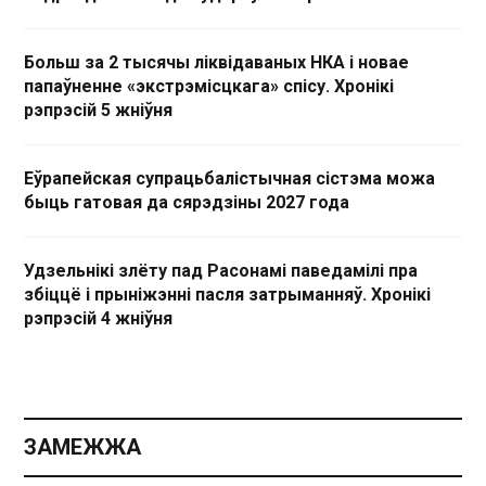
Больш за 2 тысячы ліквідаваных НКА і новае
папаўненне «экстрэмісцкага» спісу. Хронікі
рэпрэсій 5 жніўня
Еўрапейская супрацьбалістычная сістэма можа
быць гатовая да сярэдзіны 2027 года
Удзельнікі злёту пад Расонамі паведамілі пра
збіццё і прыніжэнні пасля затрыманняў. Хронікі
рэпрэсій 4 жніўня
ЗАМЕЖЖА