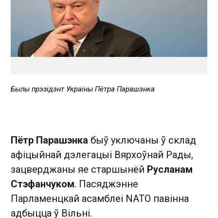
Былы прэзідэнт Украіны Пётра Парашэнка
Пётр Парашэнка
быў уключаны ў склад
афіцыйнай дэлегацыі Вярхоўнай Рады,
зацверджаны яе старшынёй
Русланам
Стэфанчуком
. Пасяджэнне
Парламенцкай асамблеі NATO павінна
адбыцца ў Вільні.