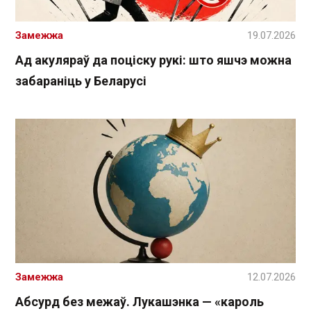
Замежжа
19.07.2026
Ад акуляраў да поціску рукі: што яшчэ можна
забараніць у Беларусі
Замежжа
12.07.2026
Абсурд без межаў. Лукашэнка — «кароль