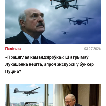
Палітыка
03.07.2026
«Працяглая камандзіроўка»: ці атрымаў
Лукашэнка нешта, апроч экскурсіі ў бункер
Пуціна?