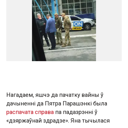
Нагадаем, яшчэ да пачатку вайны ў
дачыненні да Пятра Парашэнкі была
распачата справа
па падазрэнні ў
«дзяржаўнай здрадзе». Яна тычылася