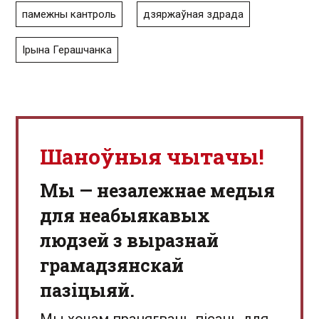
памежны кантроль
дзяржаўная здрада
Ірына Герашчанка
Шаноўныя чытачы!
Мы — незалежнае медыя
для неабыякавых
людзей з выразнай
грамадзянскай
пазіцыяй.
Мы хочам працягваць пісаць для