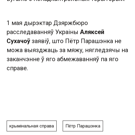
1 мая дырэктар Дзяржбюро
расследаванняў Украіны
Аляксей
Сухачоў
заявіў, што Пётр Парашэнка не
можа выязджаць за мяжу, нягледзячы на
заканчэнне ў яго абмежаванняў па яго
справе.
крымінальная справа
Пётр Парашэнка