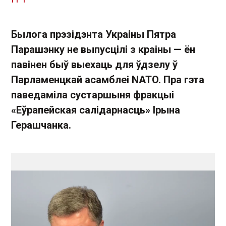
Былога прэзідэнта Украіны Пятра
Парашэнку не выпусцілі з краіны — ён
павінен быў выехаць для ўдзелу ў
Парламенцкай асамблеі NATO. Пра гэта
паведаміла сустаршыня фракцыі
«Еўрапейская салідарнасць» Ірына
Герашчанка.