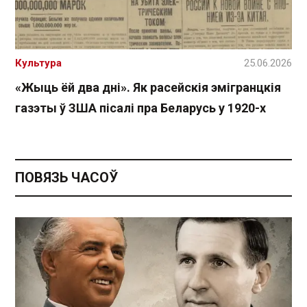
Культура
25.06.2026
«Жыць ёй два дні». Як расейскія эмігранцкія
газэты ў ЗША пісалі пра Беларусь у 1920-х
ПОВЯЗЬ ЧАСОЎ