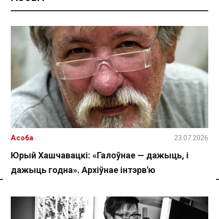
Асоба
23.07.2026
Юрый Хашчавацкі: «Галоўнае — дажыць, і
дажыць годна». Архіўнае інтэрв'ю
Спасылка без VPN