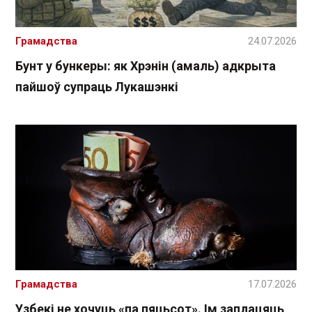
Грамадства
24.07.2026
Бунт у бункеры: як Хрэнін (амаль) адкрыта
пайшоў супраць Лукашэнкі
Грамадства
17.07.2026
Узбекі не хочуць «па пяцьсот». Ім заплацяць