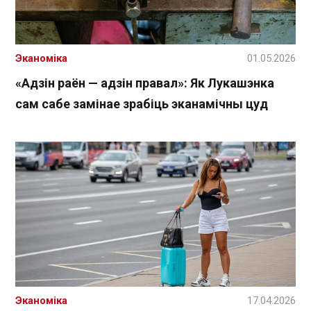
Эканоміка
01.05.2026
«Адзін раён — адзін правал»: Як Лукашэнка
сам сабе замінае зрабіць эканамічны цуд
Эканоміка
17.04.2026