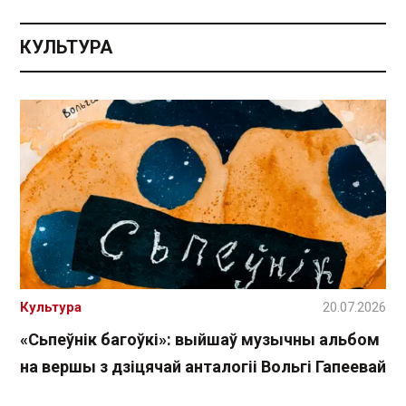
КУЛЬТУРА
Культура
20.07.2026
«Сьпеўнік багоўкі»: выйшаў музычны альбом
на вершы з дзіцячай анталогіі Вольгі Гапеевай