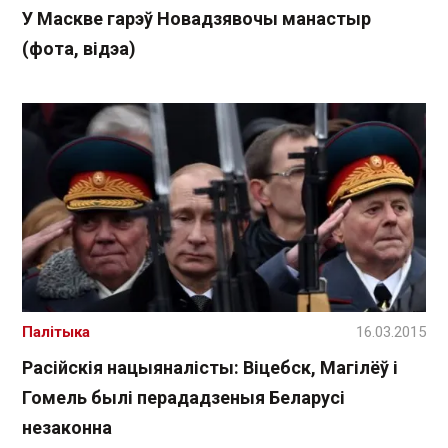
У Маскве гарэў Новадзявочы манастыр
(фота, відэа)
Палітыка
16.03.2015
Расійскія нацыяналісты: Віцебск, Магілёў і
Гомель былі перададзеныя Беларусі
незаконна