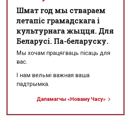
Шмат год мы ствараем
летапіс грамадскага і
культурнага жыцця. Для
Беларусі. Па-беларуску.
Мы хочам працягваць пісаць для
вас.
І нам вельмі важная ваша
падтрымка.
Дапамагчы «Новаму Часу»