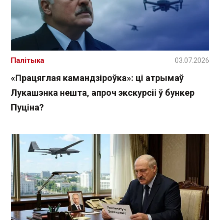
Палітыка
03.07.2026
«Працяглая камандзіроўка»: ці атрымаў
Лукашэнка нешта, апроч экскурсіі ў бункер
Пуціна?