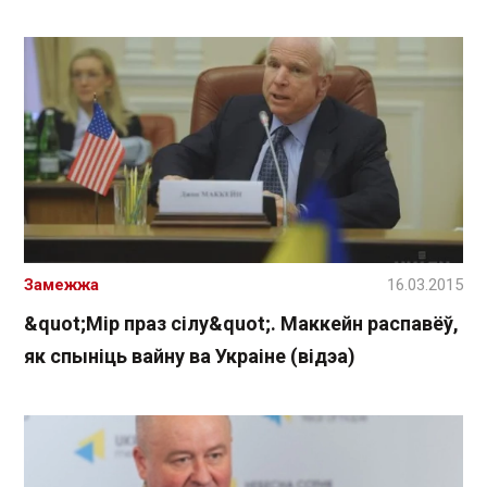
Замежжа
16.03.2015
&quot;Мір праз сілу&quot;. Маккейн распавёў,
як спыніць вайну ва Украіне (відэа)