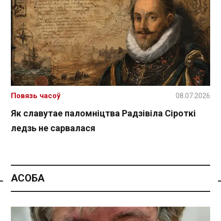
Повязь часоў
08.07.2026
Як славутае паломніцтва Радзівіла Сіроткі
ледзь не сарвалася
АСОБА
Спасылка без VPN