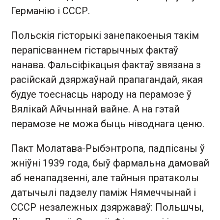
Германію і СССР.
Польскія гісторыкі занепакоеныя такім
перапісваннем гістарычных фактаў
нанава. Фальсіфікацыя фактаў звязана з
расійскай дзяржаўнай прапагандай, якая
будуе тоеснасць народу на перамозе ў
Вялікай Айчыннай вайне. А на гэтай
перамозе не можа быць ніводнага ценю.
Пакт Молатава-Рыбэнтропа, падпісаны ў
жніўні 1939 года, быў фармальна дамовай
аб ненападзенні, але тайныя пратаколы
датычылі падзелу паміж Нямеччынай і
СССР незалежных дзяржаваў: Польшчы,