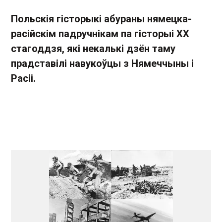
Польскія гісторыкі абураны нямецка-
расійскім падручнікам па гісторыі ХХ
стагоддзя, які некалькі дзён таму
прадставілі навукоўцы з Нямеччыны і
Расіі.