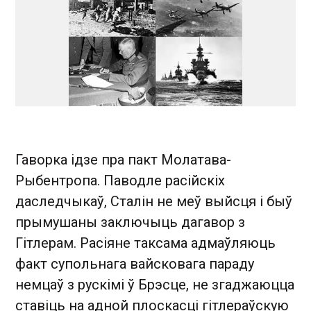
Гаворка ідзе пра пакт Молатава-
Рыбентропа. Паводле расійскіх
даследчыкаў, Сталін не меў выйсця і быў
прымушаны заключыць дагавор з
Гітлерам. Расіяне таксама адмаўляюць
факт супольнага вайсковага параду
немцаў з рускімі ў Брэсце, не згаджаюцца
ставіць на адной плоскасці гітлераўскую