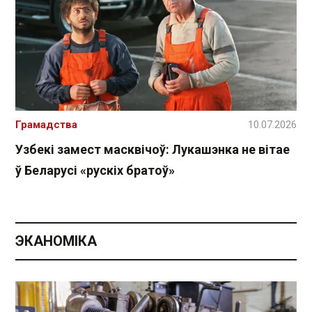
Грамадства
10.07.2026
Узбекі замест масквічоў: Лукашэнка не вітае
ў Беларусі «рускіх братоў»
ЭКАНОМІКА