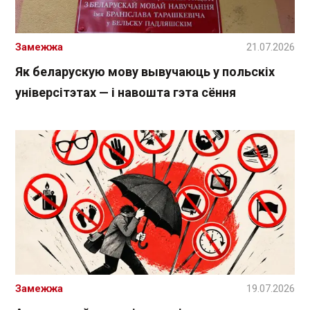
Замежжа
21.07.2026
Як беларускую мову вывучаюць у польскіх
універсітэтах — і навошта гэта сёння
Замежжа
19.07.2026