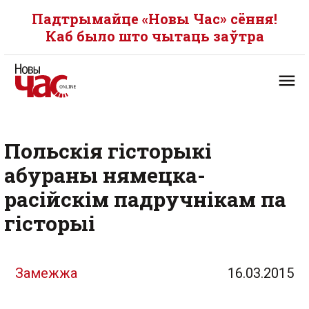
Падтрымайце «Новы Час» сёння!
Каб было што чытаць заўтра
Польскія гісторыкі
абураны нямецка-
расійскім падручнікам па
гісторыі
Замежжа
16.03.2015