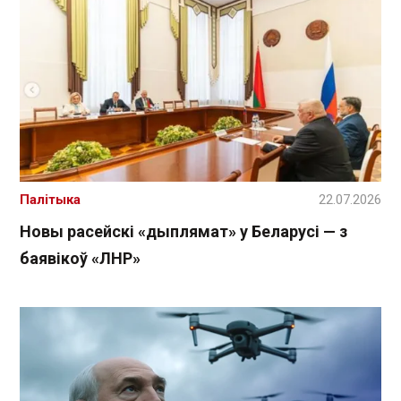
Палітыка
22.07.2026
Новы расейскі «дыплямат» у Беларусі — з
баявікоў «ЛНР»