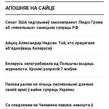
АПОШНЯЕ НА САЙЦЕ
Сенат ЗША падтрымаў законапраект Ліндсі Грэма
аб «пякельных» санкцыях супраць РФ
Айцец Аляксандар Надсан. Той, хто працягвае
аб'ядноўваць беларусаў
Беларусь запатрабавала ад Польшчы выдаць
журналіста. Хронікі рэпрэсій 7 жніўня
Палова расіян не лічыць паспяховымі дзеянні
сваёй арміі ў вайне супраць Украіны
Са спадзевам на Чалавека-павука: навошта ў