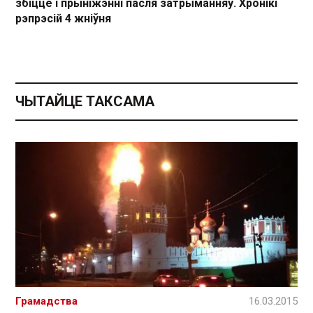
збіццё і прыніжэнні пасля затрыманняў. Хронікі
рэпрэсій 4 жніўня
ЧЫТАЙЦЕ ТАКСАМА
Грамадства
16.03.2015