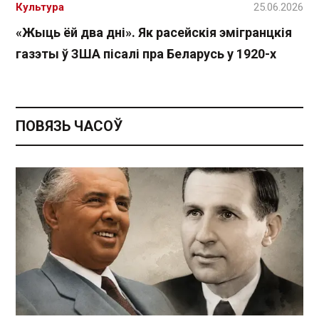
Культура
25.06.2026
«Жыць ёй два дні». Як расейскія эмігранцкія
газэты ў ЗША пісалі пра Беларусь у 1920-х
ПОВЯЗЬ ЧАСОЎ