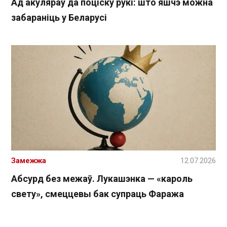
Ад акуляраў да поціску рукі: што яшчэ можна
забараніць у Беларусі
Замежжа
12.07.2026
Абсурд без межаў. Лукашэнка — «кароль
свету», смеццевы бак супраць Фаража