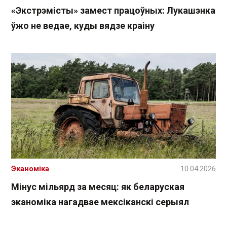
«Экстрэмісты» замест працоўных: Лукашэнка
ўжо не ведае, куды вядзе краіну
Эканоміка
10.04.2026
Мінус мільярд за месяц: як беларуская
эканоміка нагадвае мексіканскі серыял