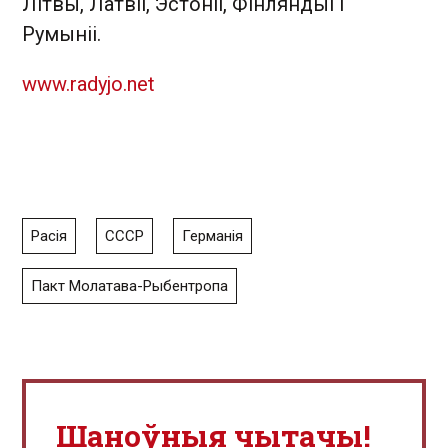
Літвы, Латвіі, Эстоніі, Фінляндыі і
Румыніі.
www.radyjo.net
Расія
СССР
Германія
Пакт Молатава-Рыбентропа
Шаноўныя чытачы!