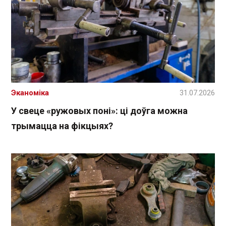
Эканоміка
31.07.2026
У свеце «ружовых поні»: ці доўга можна
трымацца на фікцыях?