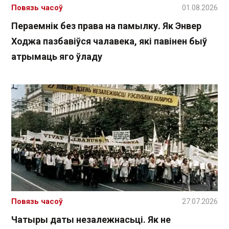
Повязь часоў
01.08.2026
Пераемнік без права на памылку. Як Энвер
Ходжа пазбавіўся чалавека, які павінен быў
атрымаць яго ўладу
Повязь часоў
27.07.2026
Чатыры даты незалежнасьці. Як не