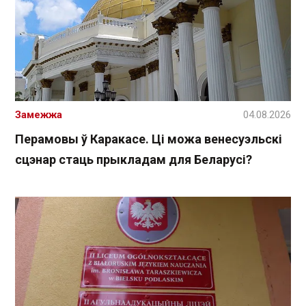
Замежжа
04.08.2026
Перамовы ў Каракасе. Ці можа венесуэльскі
сцэнар стаць прыкладам для Беларусі?