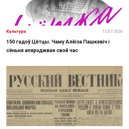
Культура
15.07.2026
150 гадоў Цётцы. Чаму Алёіза Пашкевіч і
сёньня апярэджвае свой час