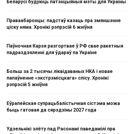
Беларусі будуюць патэнцыйныя мэты для Украіны
Праваабаронцы: падстаў казаць пра змяншэнне
ціску няма. Хронікі рэпрэсій 6 жніўня
Паўночная Карэя разгортвае ў РФ свае ракетныя
падраздзяленні для ўдараў па Украіне
Больш за 2 тысячы ліквідаваных НКА і новае
папаўненне «экстрэмісцкага» спісу. Хронікі
рэпрэсій 5 жніўня
Еўрапейская супрацьбалістычная сістэма можа
быць гатовая да сярэдзіны 2027 года
Удзельнікі злёту пад Расонамі паведамілі пра