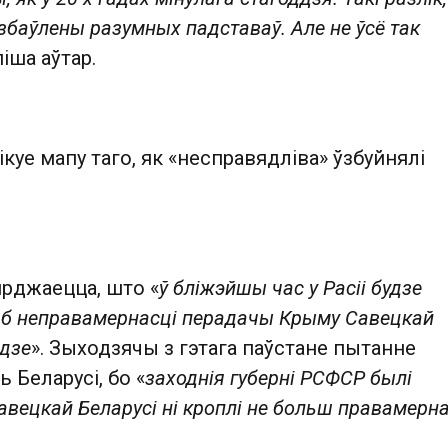
азбаўлены разумных падставаў. Але не ўсё так
піша аўтар.
ікуе мапу таго, як «несправядліва» ўзбуйнялі
ярджаецца, што «
ў бліжэйшы час у Расіі будзе
аб неправамернасці перадачы Крыму Савецкай
одзе
». Зыходзячы з гэтага паўстане пытанне
ь Беларусі, бо «
заходнія губерні РСФСР былі
вецкай Беларусі ні кроплі не больш правамерн