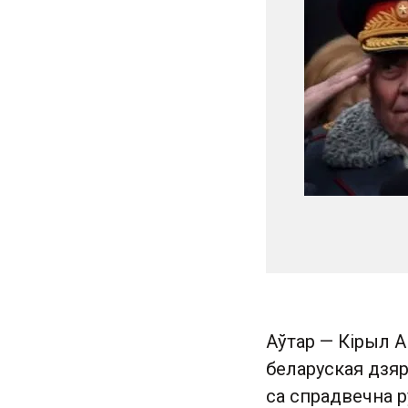
Аўтар — Кірыл А
беларуская дзя
са спрадвечна р