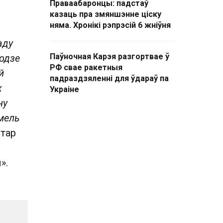
Праваабаронцы: падстаў
казаць пра змяншэнне ціску
няма. Хронікі рэпрэсій 6 жніўня
аду
Паўночная Карэя разгортвае ў
годзе
РФ свае ракетныя
й
падраздзяленні для ўдараў па
х
Украіне
ну
омель
ўтар
».