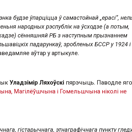
энка будзе ўпарціцца ў самастойнай „ерасі“, нел
еньня народных рэспублік на ўсходзе (а потым,
ахадзе) сённяшняй РБ з наступным прызнаннем
льшавіцкіх падарункаў, зробленых БССР у 1924 і
паведамляе аўтар у артыкуле.
орык
Уладзімір Ляхоўскі
пярэчыць. Паводле яг
ына, Магілёўшчына і Гомельшчына ніколі не
чнага, гістарычнага, этнаграфічнага пункту гле