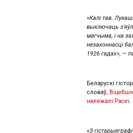
«
Калі тав. Лукаш
выключаць з'яўл
магчыма, і на з
незаконнасці ба
1926 гадах
», — 
Беларускі гіст
словаў,
Віцебшч
належалі Расеі
.
«
З гістарыяграфі