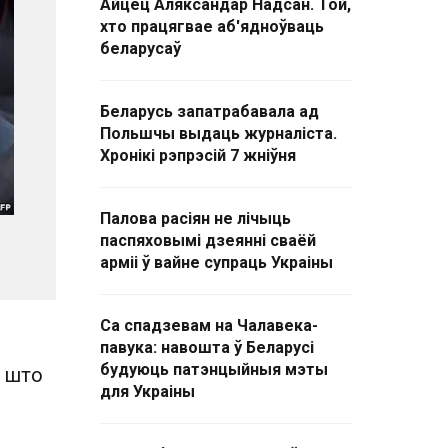
Айцец Аляксандар Надсан. Той,
хто працягвае аб'ядноўваць
беларусаў
Беларусь запатрабавала ад
Польшчы выдаць журналіста.
Хронікі рэпрэсій 7 жніўня
Палова расіян не лічыць
паспяховымі дзеянні сваёй
арміі ў вайне супраць Украіны
Са спадзевам на Чалавека-
павука: навошта ў Беларусі
будуюць патэнцыйныя мэты
, што
для Украіны