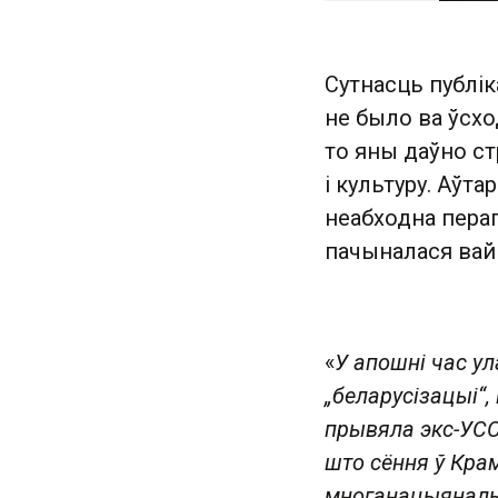
Сутнасць публік
не было ва ўсхо
то яны даўно ст
і культуру. Аўта
неабходна пер
пачыналася вайн
«
У апошні час у
„беларусізацыі“,
прывяла экс-УСС
што сёння ў Кра
многанацыяналы, 