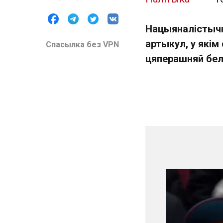
Нацыяналістычн
артыкул, у які
Спасылка без VPN
цяперашняй бе