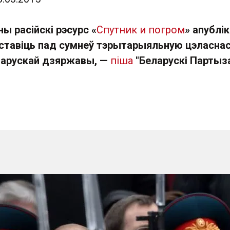
ы расійскі рэсурс «
Спутник и погром
» апублі
м ставіць пад сумнеў тэрытарыяльную цэласна
ларускай дзяржавы, —
піша
"Беларускі Партыза