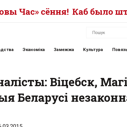
вы Час» сёння!
Каб было шт
адства
Эканоміка
Замежжа
Культура
Повязь
алісты: Віцебск, Магі
ыя Беларусі незаконн
6.03.2015