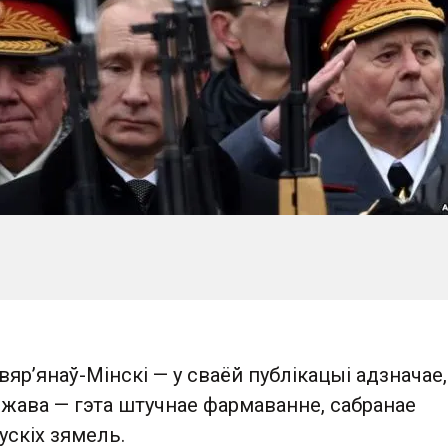
вяр’янаў-Мінскі — у сваёй публікацыі адзначае
ржава — гэта штучнае фармаванне, сабранае
ускіх зямель.