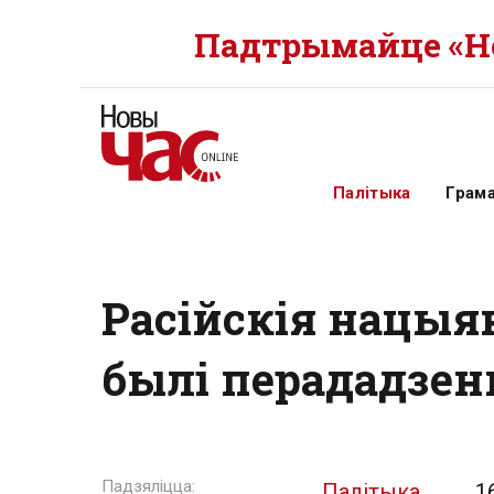
Падтрымайце «Но
Палітыка
Грам
Расійскія нацыян
былі перададзен
Палітыка
1