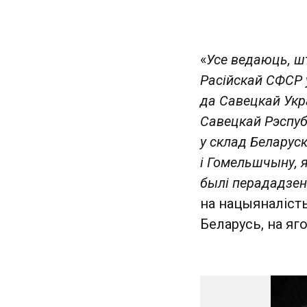
«
Усе ведаюць, ш
Расійскай СФСР у
да Савецкай Ук
Савецкай Рэспубл
у склад Беларус
і Гомельшчыну, я
былі перададзен
на нацыяналісты
Беларусь, на яг