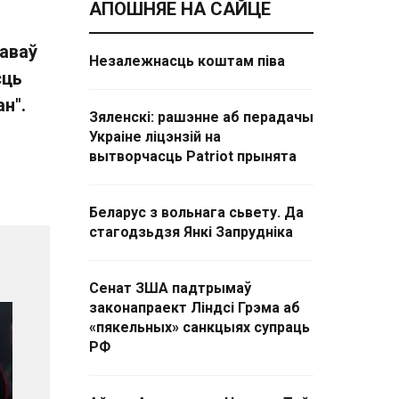
АПОШНЯЕ НА САЙЦЕ
каваў
Незалежнасць коштам піва
сць
н".
Зяленскі: рашэнне аб перадачы
Украіне ліцэнзій на
вытворчасць Patriot прынята
Беларус з вольнага сьвету. Да
стагодзьдзя Янкі Запрудніка
Сенат ЗША падтрымаў
законапраект Ліндсі Грэма аб
«пякельных» санкцыях супраць
РФ