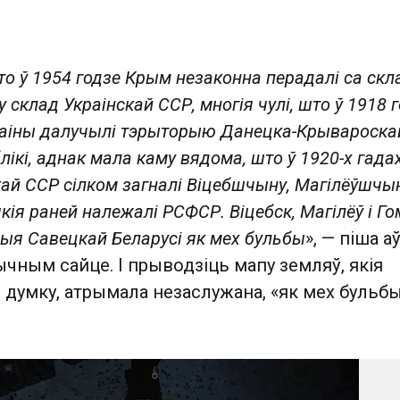
то ў 1954 годзе Крым незаконна перадалі са скл
 склад Украінскай ССР, многія чулі, што ў 1918 
раіны далучылі тэрыторыю Данецка-Крывароска
ікі, аднак мала каму вядома, што ў 1920-х гада
кай ССР сілком загналі Віцебшчыну, Магілёўшчы
кія раней належалі РСФСР. Віцебск, Магілёў і Г
ыя Савецкай Беларусі як мех бульбы
», — піша а
чным сайце. І прыводзіць мапу земляў, якія
о думку, атрымала незаслужана, «як мех бульбы