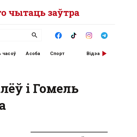
о чытаць заўтра
 часоў
Асоба
Спорт
Відэа
лёў і Гомель
а