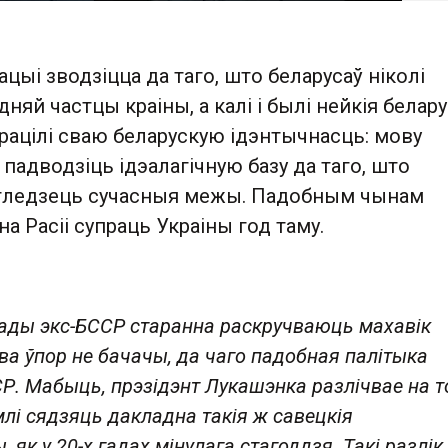
ацыі зводзіцца да таго, што беларусаў ніколі
дняй частцы краіны, а калі і былі нейкія белар
рацілі сваю беларускую ідэнтычнасць: мову
р падводзіць ідэалагічную базу да таго, што
агледзець сучасныя межы. Падобным чынам
а Расіі супраць Украіны год таму.
лады экс-БССР старанна раскручваюць махавік
 ва ўпор не бачачы, да чаго падобная палітыка
Р. Мабыць, прэзідэнт Лукашэнка разлічвае на т
млі сядзяць дакладна такія ж савецкія
як у 20-х гадах мінулага стагоддзя. Такі разлік,