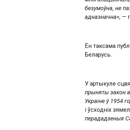
безумоўна, не п
адназначна
», — 
Ён таксама публ
Беларусь.
У артыкуле сцв
прыняты закон 
Украіне ў 1954 г
і ўсходніх зямел
перададзеныя Са