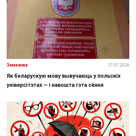
Замежжа
21.07.2026
Як беларускую мову вывучаюць у польскіх
універсітэтах — і навошта гэта сёння