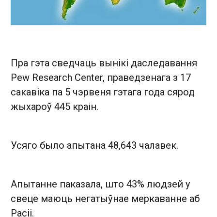
Пра гэта сведчаць вынікі даследавання
Pew Research Center, праведзенага з 17
сакавіка па 5 чэрвеня гэтага года сярод
жыхароў 445 краін.
Усяго было апытана 48,643 чалавек.
Апытанне паказала, што 43% людзей у
свеце маюць негатыўнае меркаванне аб
Расіі.