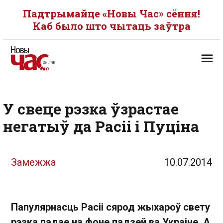
Падтрымайце «Новы Час» сёння!
Каб было што чытаць заўтра
У свеце рэзка ўзрастае
негатыў да Расіі і Пуціна
Замежжа
10.07.2014
Папулярнасць Расіі сярод жыхароў свету
рэзка падае на фоне падзей ва Украіне. А