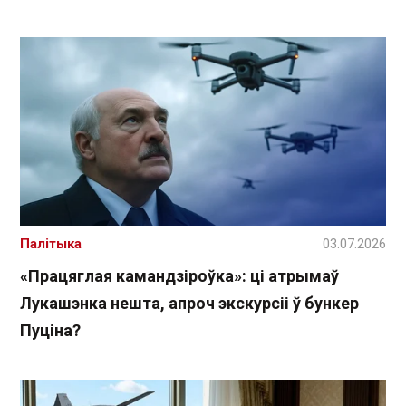
Палітыка
03.07.2026
«Працяглая камандзіроўка»: ці атрымаў
Лукашэнка нешта, апроч экскурсіі ў бункер
Пуціна?