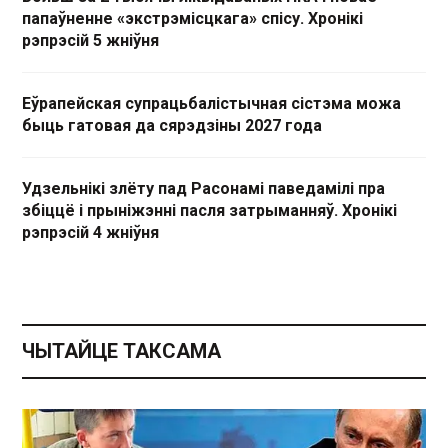
папаўненне «экстрэмісцкага» спісу. Хронікі
рэпрэсій 5 жніўня
Еўрапейская супрацьбалістычная сістэма можа
быць гатовая да сярэдзіны 2027 года
Удзельнікі злёту пад Расонамі паведамілі пра
збіццё і прыніжэнні пасля затрыманняў. Хронікі
рэпрэсій 4 жніўня
ЧЫТАЙЦЕ ТАКСАМА