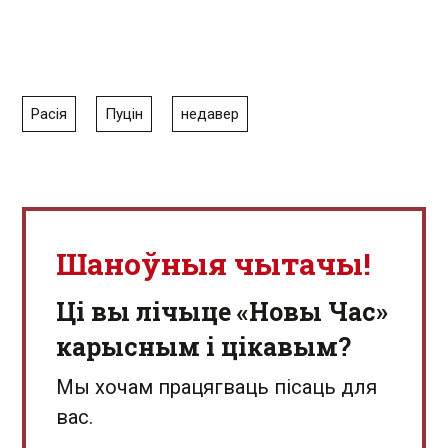
Расія
Пуцін
недавер
Шаноўныя чытачы!
Ці вы лічыце «Новы Час»
карысным і цікавым?
Мы хочам працягваць пісаць для
вас.