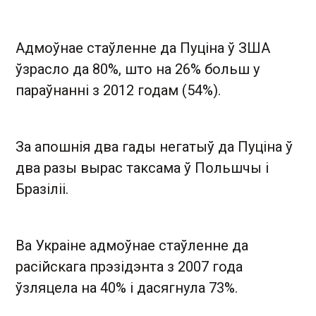
Адмоўнае стаўленне да Пуціна ў ЗША
ўзрасло да 80%, што на 26% больш у
параўнанні з 2012 годам (54%).
За апошнія два гады негатыў да Пуціна ў
два разы вырас таксама ў Польшчы і
Бразіліі.
Ва Украіне адмоўнае стаўленне да
расійскага прэзідэнта з 2007 года
ўзляцела на 40% і дасягнула 73%.