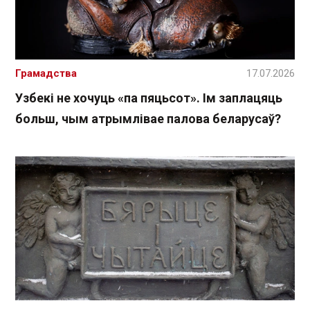
Грамадства
17.07.2026
Узбекі не хочуць «па пяцьсот». Ім заплацяць
больш, чым атрымлівае палова беларусаў?