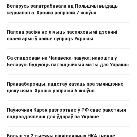
Беларусь запатрабавала ад Польшчы выдаць
журналіста. Хронікі рэпрэсій 7 жніўня
Палова расіян не лічыць паспяховымі дзеянні
сваёй арміі ў вайне супраць Украіны
Са спадзевам на Чалавека-павука: навошта ў
Беларусі будуюць патэнцыйныя мэты для Украіны
Праваабаронцы: падстаў казаць пра змяншэнне
ціску няма. Хронікі рэпрэсій 6 жніўня
Паўночная Карэя разгортвае ў РФ свае ракетныя
падраздзяленні для ўдараў па Украіне
Больш за 2 тысячы ліквідаваных НКА і новае