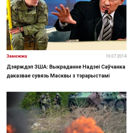
Замежжа
10.07.2014
Дзярждэп ЗША: Выкраданне Надзеі Саўчанка
даказвае сувязь Масквы з тэрарыстамі