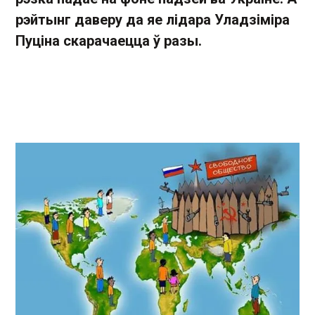
рэйтынг даверу да яе лідара Уладзіміра
Пуціна скарачаецца ў разы.