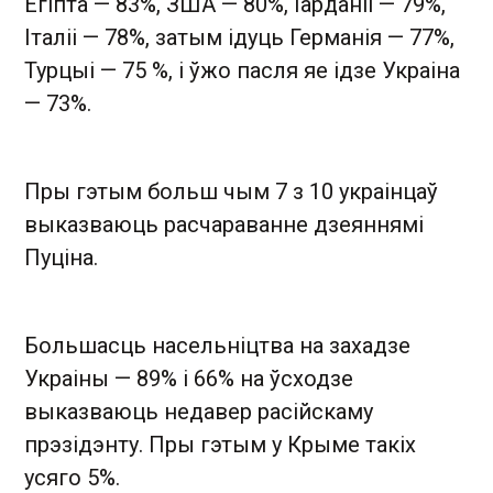
Егіпта — 83%, ЗША — 80%, Іарданіі — 79%,
Італіі — 78%, затым ідуць Германія — 77%,
Турцыі — 75 %, і ўжо пасля яе ідзе Украіна
— 73%.
Пры гэтым больш чым 7 з 10 украінцаў
выказваюць расчараванне дзеяннямі
Пуціна.
Большасць насельніцтва на захадзе
Украіны — 89% і 66% на ўсходзе
выказваюць недавер расійскаму
прэзідэнту. Пры гэтым у Крыме такіх
усяго 5%.