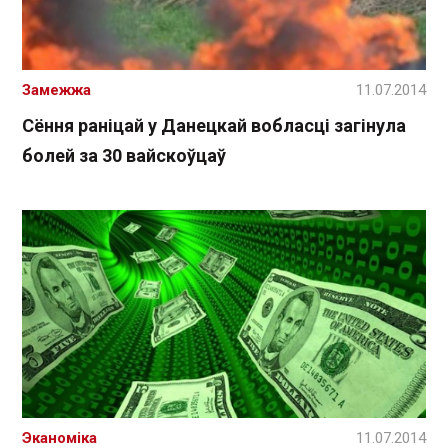
Замежжа
11.07.2014
Сёння раніцай у Данецкай вобласці загінула
болей за 30 вайскоўцаў
Эканоміка
11.07.2014