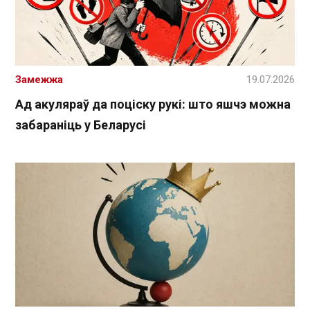
Замежжа
19.07.2026
Ад акуляраў да поціску рукі: што яшчэ можна
забараніць у Беларусі