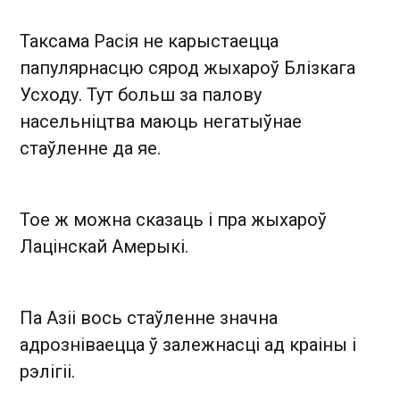
Таксама Расія не карыстаецца
папулярнасцю сярод жыхароў Блізкага
Усходу. Тут больш за палову
насельніцтва маюць негатыўнае
стаўленне да яе.
Тое ж можна сказаць і пра жыхароў
Лацінскай Амерыкі.
Па Азіі вось стаўленне значна
адрозніваецца ў залежнасці ад краіны і
рэлігіі.