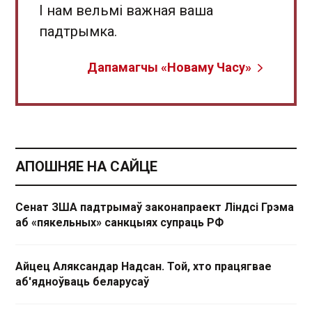
І нам вельмі важная ваша
падтрымка.
Дапамагчы «Новаму Часу»
АПОШНЯЕ НА САЙЦЕ
Сенат ЗША падтрымаў законапраект Ліндсі Грэма
аб «пякельных» санкцыях супраць РФ
Айцец Аляксандар Надсан. Той, хто працягвае
аб'ядноўваць беларусаў