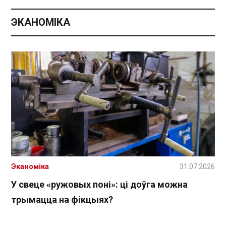
ЭКАНОМІКА
Эканоміка
31.07.2026
У свеце «ружовых поні»: ці доўга можна
трымацца на фікцыях?