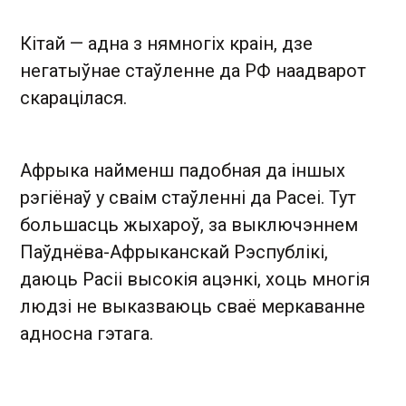
Кітай — адна з нямногіх краін, дзе
негатыўнае стаўленне да РФ наадварот
скарацілася.
Афрыка найменш падобная да іншых
рэгіёнаў у сваім стаўленні да Расеі. Тут
большасць жыхароў, за выключэннем
Паўднёва-Афрыканскай Рэспублікі,
даюць Расіі высокія ацэнкі, хоць многія
людзі не выказваюць сваё меркаванне
адносна гэтага.