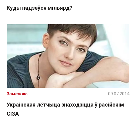
Куды падзеўся мільярд?
Замежжа
09.07.2014
Украінская лётчыца знаходзіцца ў расійскім
СІЗА