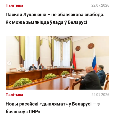
Палітыка
22.07.2026
Пасьля Лукашэнкі – не абавязкова свабода.
Як можа зьмяніцца ўлада ў Беларусі
Палітыка
22.07.2026
Новы расейскі «дыплямат» у Беларусі — з
баявікоў «ЛНР»