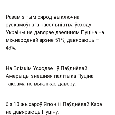
Разам з тым сярод выключна
рускамоўнага насельніцтва ўсходу
Украіны не давярае дзеянням Пуціна на
міжнароднай арэне 51%, давяраюць —
43%.
На Блізкім Усходзе і ў Паўднёвай
Амерыцы знешняя палітыка Пуціна
таксама не выклікае даверу.
6 з 10 жыхароў Японіі і Паўднёвай Карэі
не давяраюць Пуціну.