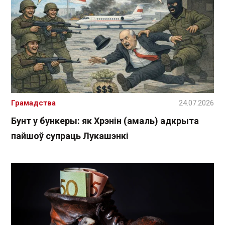
Грамадства
24.07.2026
Бунт у бункеры: як Хрэнін (амаль) адкрыта
пайшоў супраць Лукашэнкі