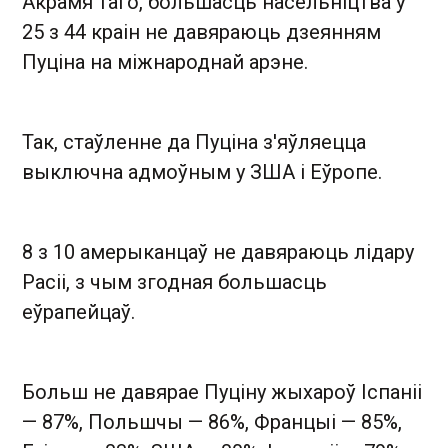
Акрамя таго, большасць насельніцтва ў
25 з 44 краін не давяраюць дзеянням
Пуціна на міжнароднай арэне.
Так, стаўленне да Пуціна з'яўляецца
выключна адмоўным у ЗША і Еўропе.
8 з 10 амерыканцаў не давяраюць лідару
Расіі, з чым згодная большасць
еўрапейцаў.
Больш не давярае Пуціну жыхароў Іспаніі
— 87%, Польшчы — 86%, Францыі — 85%,