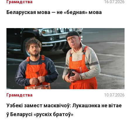
Грамадства
16.07.2026
Беларуская мова — не «бедная» мова
Грамадства
10.07.2026
Узбекі замест масквічоў: Лукашэнка не вітае
ў Беларусі «рускіх братоў»