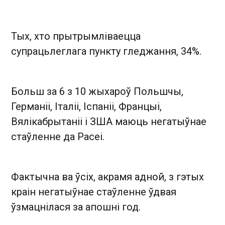
Тых, хто прытрымліваецца
супрацьлеглага пункту гледжання, 34%.
Больш за 6 з 10 жыхароў Польшчы,
Германіі, Італіі, Іспаніі, Францыі,
Вялікабрытаніі і ЗША маюць негатыўнае
стаўленне да Расеі.
Фактычна ва ўсіх, акрамя адной, з гэтых
краін негатыўнае стаўленне ўдвая
ўзмацнілася за апошні год.