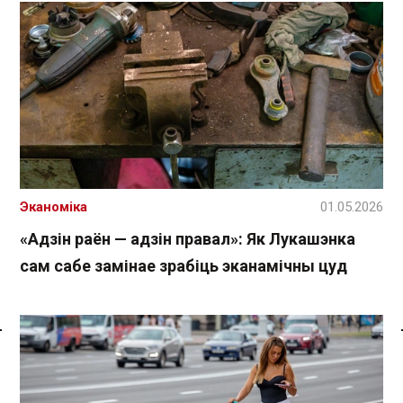
Эканоміка
01.05.2026
«Адзін раён — адзін правал»: Як Лукашэнка
сам сабе замінае зрабіць эканамічны цуд
Спасылка без VPN