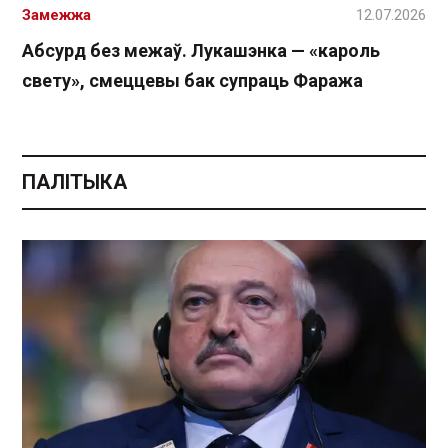
Замежжа
12.07.2026
Абсурд без межаў. Лукашэнка — «кароль
свету», смеццевы бак супраць Фаража
ПАЛІТЫКА