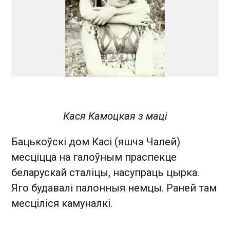
Кася Камоцкая з маці
Бацькоўскі дом Касі (яшчэ Чалей)
месціцца на галоўным праспекце
беларускай сталіцы, насупраць цырка.
Яго будавалі палонныя немцы. Раней там
месціліся камуналкі.