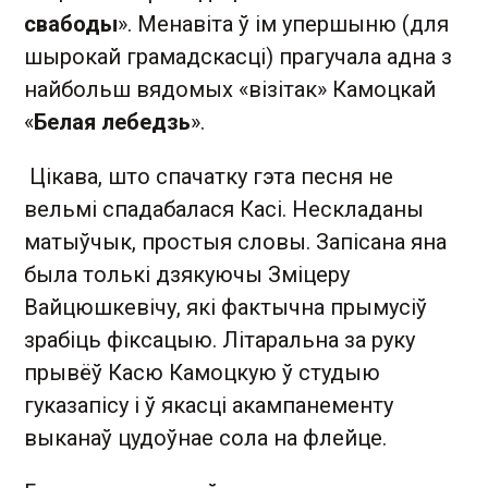
свабоды
». Менавіта ў ім упершыню (для
шырокай грамадскасці) прагучала адна з
найбольш вядомых «візітак» Камоцкай
«
Белая лебедзь
».
Цікава, што спачатку гэта песня не
вельмі спадабалася Касі. Нескладаны
матыўчык, простыя словы. Запісана яна
была толькі дзякуючы Зміцеру
Вайцюшкевічу, які фактычна прымусіў
зрабіць фіксацыю. Літаральна за руку
прывёў Касю Камоцкую ў студыю
гуказапісу і ў якасці акампанементу
выканаў цудоўнае сола на флейце.