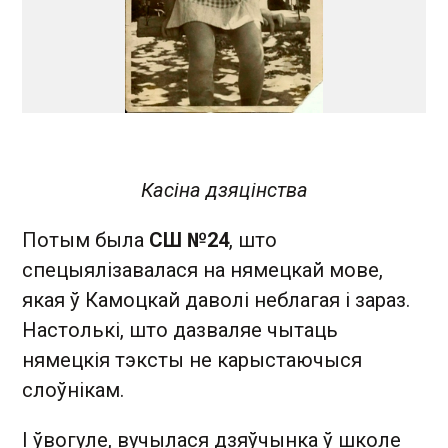
Касіна дзяцінства
Потым была
СШ №24
, што
спецыялізавалася на нямецкай мове,
якая ў Камоцкай даволі неблагая і зараз.
Настолькі, што дазваляе чытаць
нямецкія тэксты не карыстаючыся
слоўнікам.
І ўвогуле, вучылася дзяўчынка ў школе