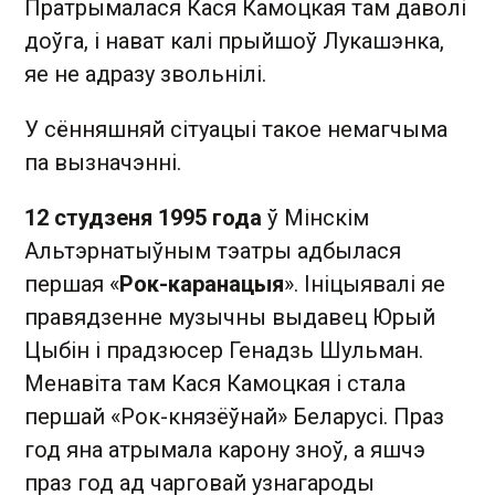
Пратрымалася Кася Камоцкая там даволі
доўга, і нават калі прыйшоў Лукашэнка,
яе не адразу звольнілі.
У сённяшняй сітуацыі такое немагчыма
па вызначэнні.
12 студзеня 1995 года
ў Мінскім
Альтэрнатыўным тэатры адбылася
першая «
Рок-каранацыя
». Ініцыявалі яе
правядзенне музычны выдавец Юрый
Цыбін і прадзюсер Генадзь Шульман.
Менавіта там Кася Камоцкая і стала
першай «Рок-князёўнай» Беларусі. Праз
год яна атрымала карону зноў, а яшчэ
праз год ад чарговай узнагароды