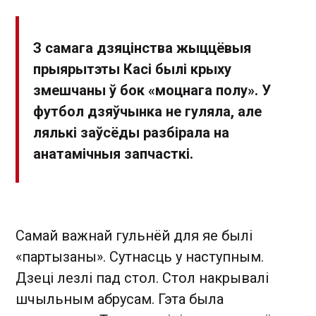
З самага дзяцінства жыццёвыя
прыярытэты Касі былі крыху
змешчаны ў бок «моцнага полу». У
футбол дзяўчынка не гуляла, але
лялькі заўсёды разбірала на
анатамічныя запчасткі.
Самай важнай гульнёй для яе былі
«партызаны». Сутнасць у наступным.
Дзеці лезлі пад стол. Стол накрывалі
шчыльным абрусам. Гэта была