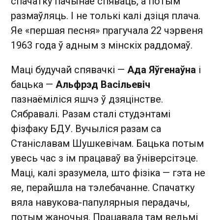
спачатку пачынае спяваць, а потым
размаўляць. І не толькі калі дзіця плача.
Яе «першая песня» прагучала 22 чэрвеня
1963 года ў адным з мінскіх раддомаў.
Маці будучай спявачкі —
Ада Яўгенаўна
і
бацька —
Альфрэд Васільевіч
пазнаёміліся яшчэ ў дзяцінстве.
Сябравалі. Разам сталі студэнтамі
фізфаку БДУ. Вучыліся разам са
Станіславам Шушкевічам. Бацька потым
увесь час з ім працаваў ва ўніверсітэце.
Маці, калі зразумела, што фізіка — гэта не
яе, перайшла на тэлебачанне. Спачатку
вяла навукова-папулярныя перадачы,
потым жаночыя. Працавала там вельмі