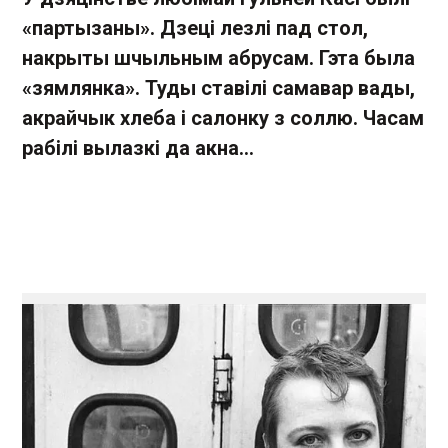
«партызаны». Дзеці лезлі пад стол,
накрыты шчыльным абрусам. Гэта была
«зямлянка». Туды ставілі самавар вады,
акрайчык хлеба і салонку з соллю. Часам
рабілі вылазкі да акна...