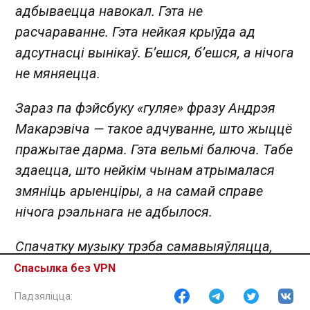
адбываецца навокал. Гэта не
расчараванне. Гэта нейкая крыўда ад
адсутнасці вынікаў. Б’ешся, б’ешся, а нічога
не мяняецца.
Зараз па фэйсбуку «гуляе» фразу Андрэя
Макарэвіча — такое адчуванне, што жыццё
пражытае дарма. Гэта вельмі балюча. Табе
здаецца, што нейкім чынам атрымалася
змяніць арыенціры, а на самай справе
нічога рэальнага не адбылося.
Спачатку музыку трэба самавыяўляцца,
прабівацца, а потым хочацца, каб цябе не
Спасылка без VPN
толькі слухалі, але і ПАЧУЛІ. Тут і разумееш,
што ў прынцыпе нічога не змянілася. Гэта і