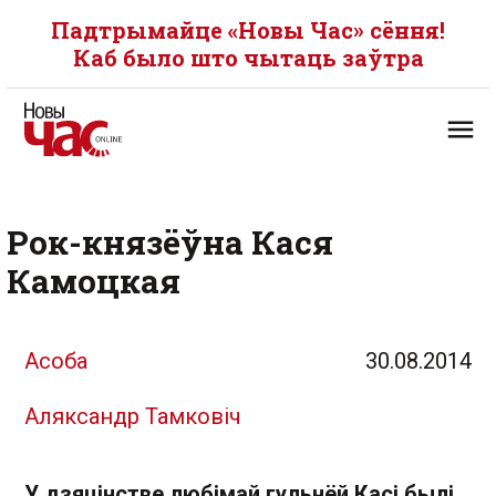
Падтрымайце «Новы Час» сёння!
Каб было што чытаць заўтра
Рок-князёўна Кася
Камоцкая
Асоба
30.08.2014
Аляксандр Тамковіч
У дзяцінстве любімай гульнёй Касі былі