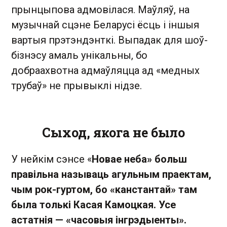
прынцыпова адмовілася. Маўляў, на
музычнай сцэне Беларусі ёсць і іншыя
вартыя прэтэндэнткі. Выпадак для шоў-
бізнэсу амаль унікальны, бо
добраахвотна адмаўляцца ад «медных
трубаў» не прывыклі нідзе.
Сыход, якога не было
У нейкім сэнсе «
Новае неба» больш
правільна называць агульным праектам,
чым рок-гуртом, бо «канстантай» там
была толькі Касая Камоцкая. Усе
астатнія — «часовыя інгрэдыенты».