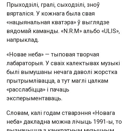
Прыходзілі, гралі, сыходзілі, зноў
вярталіся. У кожнага была свая
«нацыянальная кватэра» ў выглядзе
вядомай каманды. «N.R.M» альбо «ULIS»,
напрыклад.
«Новае неба» — тыповая творчая
лабараторыя. У сваіх калектывах музыкі
былі вымушаны нечага даволі жорстка
прытрымлівацца, а тут маглі цалкам
«расслабіцца» і пачаць
эксперыментаваць.
Словам, калі годам стварэння «Новага
неба» дакладна можна лічыць 1991-ы, то
вызначыцца з канкрэтным музычным