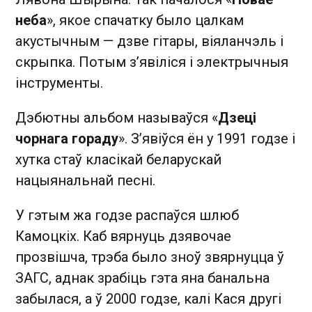
неба
», якое спачатку было цалкам
акустычным — дзве гітары, віяланчэль і
скрыпка. Потым з’явіліся і электрычныя
інструменты.
Дэбютны альбом называўся «
Дзеці
чорнага гораду
». З’явіўся ён у 1991 годзе і
хутка стаў класікай беларускай
нацыянальнай песні.
У гэтым жа годзе распаўся шлюб
Камоцкіх. Каб вярнуць дзявочае
прозвішча, трэба было зноў звярнуцца ў
ЗАГС, аднак зрабіць гэта яна банальна
забылася, а ў 2000 годзе, калі Кася другі