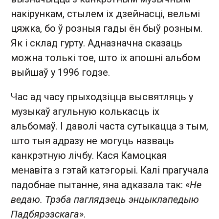
накірункам, стылем іх дзейнасці, вельмі
цяжка, бо ў розныя гады ён быў розным.
Як і склад гурту. Адназначна сказаць
можна толькі тое, што іх апошні альбом
выйшаў у 1996 годзе.
Час ад часу прыходзіцца высвятляць у
музыкаў агульную колькасць іх
альбомаў. І даволі часта сутыкацца з тым,
што тыя адразу не могуць назваць
канкрэтную лічбу. Кася Камоцкая
менавіта з гэтай катэгорыі. Калі прагучала
падобнае пытанне, яна адказала так: «
Не
ведаю. Трэба паглядзець энцыклапедыю
Падбярэзскага
».