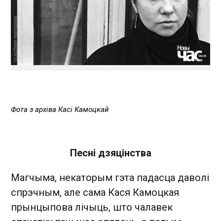
Фота з архіва Касі Камоцкай
Песні дзяцінства
Магчыма, некаторым гэта падасца даволі
спрэчным, але сама Кася Камоцкая
прынцыпова лічыць, што чалавек