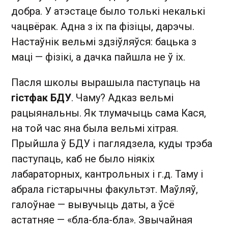
добра. У атэстаце было толькі некалькі
чацвёрак. Адна з іх па фізіцы, дарэчы.
Настаўнік вельмі здзіўляўся: бацька з
маці — фізікі, а дачка пайшла не ў іх.
Пасля школы вырашыла паступаць на
гістфак БДУ
. Чаму? Адказ вельмі
рацыянальны. Як тлумачыць сама Кася,
на той час яна была вельмі хітрая.
Прыйшла ў БДУ і паглядзела, куды трэба
паступаць, каб не было ніякіх
лабараторных, кантрольных і г.д. Таму і
абрала гістарычны факультэт. Маўляў,
галоўнае — вывучыць даты, а ўсё
астатняе — «бла-бла-бла». Звычайная