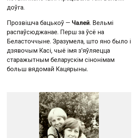
доўга.
Прозвішча бацькоў —
Чалей
. Вельмі
распаўсюджанае. Перш за ўсё на
Беласточчыне. Зразумела, што яно было і
дзявочым Касі, чыё імя з'яўляецца
старажытным беларускім сінонімам
больш вядомай Кацярыны.