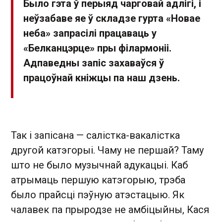
Было гэта ў перыяд чарговай адлігі, і
неўзабаве яе ў складзе гурта «Новае
неба» запрасілі працаваць у
«Белканцэрце» пры філармоніі.
Адпаведны запіс захаваўся ў
працоўнай кніжцы па наш дзень.
Так і запісана — салістка-вакалістка
другой катэгорыі. Чаму не першай? Таму
што не было музычнай адукацыі. Каб
атрымаць першую катэгорыю, трэба
было прайсці пэўную атэстацыю. Як
чалавек па прыродзе не амбіцыйны, Кася