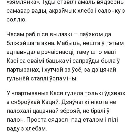
«зямлянка». Туды ставілі амаль вядзёрны
самавар вады, акрайчык хлеба і салонку з
соллю.
Часам рабіліся вылазкі — паўзком да
бліжэйшага акна. Мабыць, нешта ў гэтым
адпавядала рэчаіснасці, таму што маці
Касі са сваімі бацькамі сапраўды была ў
партызанах, і хутчэй за ўсё, за дзіцячай
гульнёй стаялі ўспаміны.
У «партызаны» Кася гуляла толькі ўдзвюх
з сяброўкай Кацяй. Дзяўчаткі нікога не
палохалі цацачнай зброяй, не бралі ў
палон. Проста сядзелі пад сталом і пілі
ваду з хлебам.