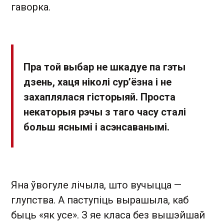
гаворка.
Пра той выбар не шкадуе па гэты
дзень, хаця ніколі сур’ёзна і не
захаплялася гісторыяй. Проста
некаторыя рэчы з таго часу сталі
больш яснымі і асэнсаванымі.
Яна ўвогуле лічыла, што вучыцца —
глупства. А паступіць вырашыла, каб
быць «як усе». З яе класа без вышэйшай