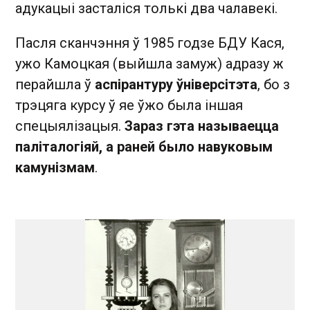
адукацыі засталіся толькі два чалавекі.
Пасля сканчэння ў 1985 годзе БДУ Кася,
ужо Камоцкая (выйшла замуж) адразу ж
перайшла ў
аспірантуру ўніверсітэта
, бо з
трэцяга курсу ў яе ўжо была іншая
спецыялізацыя.
Зараз гэта называецца
паліталогіяй, а раней было навуковым
камунізмам
.