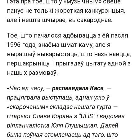
Гэта пра тое, што ў «музычным» свеце
пануе не толькі жорсткая канкурэнцыя,
але і нешта шчырае, высакароднае.
Тое, што пачалося адбывацца з ёй пасля
1996 года, знаёма шмат каму, але я
вырашыў выкарыстаць, што называецца,
першакрыніцу. І прыгадаў цытату адной з
нашых размоваў.
«
Час ад часу, —
распавядала Кася
, —
працягвала выступаць, аднак ужо ў
«скарочаным» складзе нашага гурта —
гітарыст Слава Корань з "ULIS" і вядомая
віяланчалістка Юля Глушыцкая. Далей
была пэўная стомленасць ад таго, што