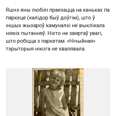
Яшчэ яны любілі праехацца на каньках па
паркеце (калідор быў доўгім), што ў
іншых жыхароў камуналкі не выклікала
ніякіх пытанняў. Ніхто не звяртаў увагі,
што робіцца з паркетам. «Нічыйная»
тэрыторыя нікога не хвалявала.