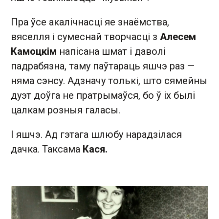
Пра ўсе акалічнасці яе знаёмства,
вяселля і сумеснай творчасці з
Алесем
Камоцкім
напісана шмат і даволі
падрабязна, таму паўтараць яшчэ раз —
няма сэнсу. Адзначу толькі, што сямейны
дуэт доўга не пратрымаўся, бо ў іх былі
цалкам розныя галасы.
І яшчэ. Ад гэтага шлюбу нарадзілася
дачка. Таксама
Кася.