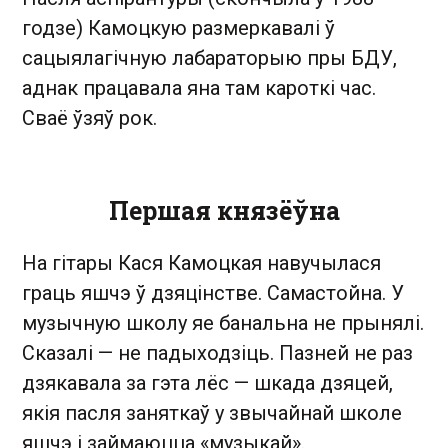
годзе) Камоцкую размеркавалі ў
сацыялагічную лабараторыю пры БДУ,
аднак працавала яна там кароткі час.
Сваё ўзяў рок.
Першая князёўна
На гітары Кася Камоцкая навучылася
граць яшчэ ў дзяцінстве. Самастойна. У
музычную школу яе банальна не прынялі.
Сказалі — не падыходзіць. Пазней не раз
дзякавала за гэта лёс — шкада дзяцей,
якія пасля заняткаў у звычайнай школе
яшчэ і займаюцца «музыкай».