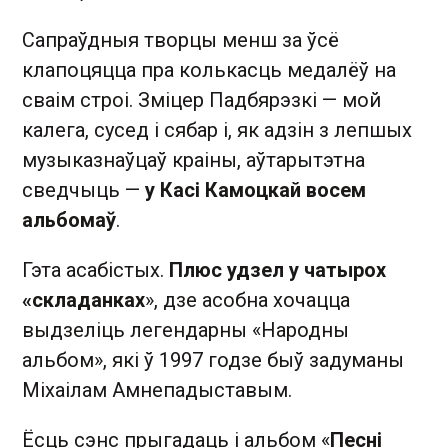
Сапраўдныя творцы менш за ўсё
клапоцяцца пра колькасць медалёў на
сваім строі. Зміцер Падбярэзкі — мой
калега, сусед і сябар і, як адзін з лепшых
музыказнаўцаў краіны, аўтарытэтна
сведчыць —
у Касі Камоцкай восем
альбомаў
.
Гэта асабістых.
Плюс удзел у чатырох
«складанках
», дзе асобна хочацца
выдзеліць легендарны «Народны
альбом», які ў 1997 годзе быў задуманы
Міхаілам Амнепадыставым.
Ёсць сэнс прыгадаць і альбом «
Песні