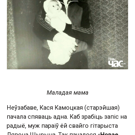
Маладая мама
Неўзабаве, Кася Камоцкая (старэйшая)
пачала спяваць адна. Каб зрабіць запіс на
радыё, муж параіў ёй свайго гітарыста
Лявона Шырына. Так пачалося «
Новае