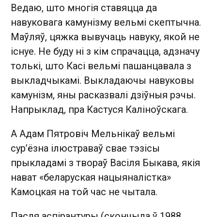
Ведаю, што многія ставяцца да
навуковага камунізму вельмі скептычна.
Маўляў, цяжка вывучаць навуку, якой не
існуе. Не буду ні з кім спрачацца, адзначу
толькі, што Касі вельмі пашанцавала з
выкладчыкамі. Выкладаючы навуковы
камунізм, яны расказвалі дзіўныя рэчы.
Напрыклад, пра Кастуся Каліноўскага.
А Адам Пятровіч Мельнікаў вельмі
сур’ёзна ілюстраваў свае тэзісы
прыкладамі з твораў Васіля Быкава, якія
нават «беларуская нацыяналістка»
Камоцкая на той час не чытала.
Пасля аспірантуры (скончыла ў 1988