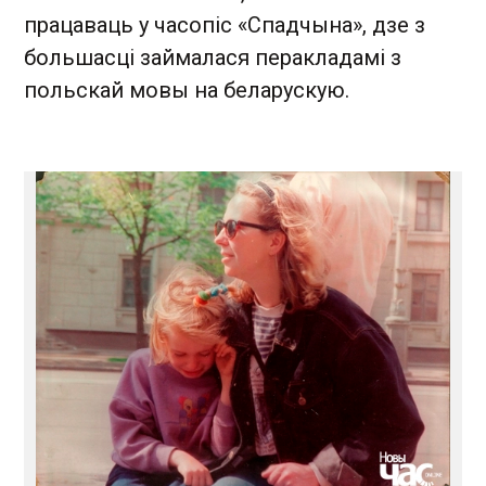
працаваць у часопіс «Спадчына», дзе з
большасці займалася перакладамі з
польскай мовы на беларускую.