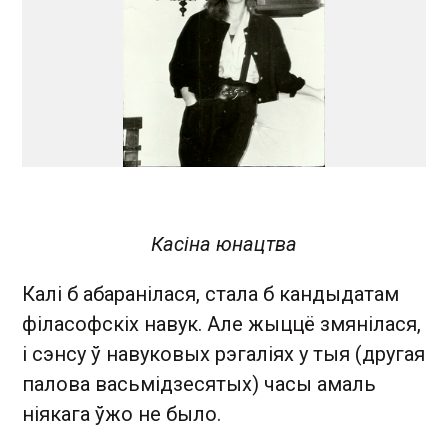
Касіна юнацтва
Калі б абаранілася, стала б кандыдатам
філасофскіх навук. Але жыццё змянілася,
і сэнсу ў навуковых рэгаліях у тыя (другая
палова васьмідзесятых) часы амаль
ніякага ўжо не было.