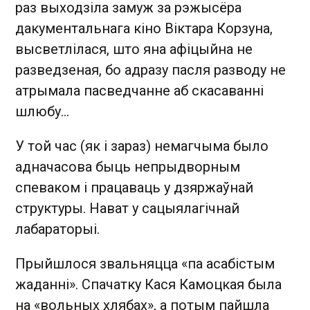
раз выходзіла замуж за рэжысёра
дакументальнага кіно Віктара Корзуна,
высветлілася, што яна афіцыйна не
разведзеная, бо адразу пасля разводу не
атрымала пасведчанне аб скасаванні
шлюбу...
У той час (як і зараз) немагчыма было
адначасова быць непрыдворным
спеваком і працаваць у дзяржаўнай
структуры. Нават у сацыялагічнай
лабараторыі.
Прыйшлося звальняцца «па асабістым
жаданні». Спачатку Кася Камоцкая была
на «вольных хлябах», а потым пайшла