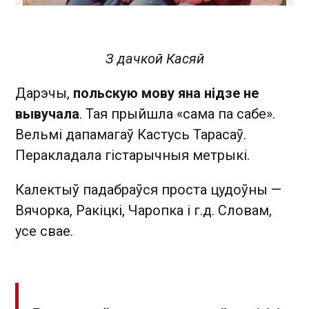
З дачкой Касяй
Дарэчы,
польскую мову яна нідзе не
вывучала
. Тая прыйшла «сама па сабе».
Вельмі дапамагаў Кастусь Тарасаў.
Перакладала гістарычныя метрыкі.
Калектыў падабраўся проста цудоўны —
Вячорка, Ракіцкі, Чаропка і г.д. Словам,
усе свае.