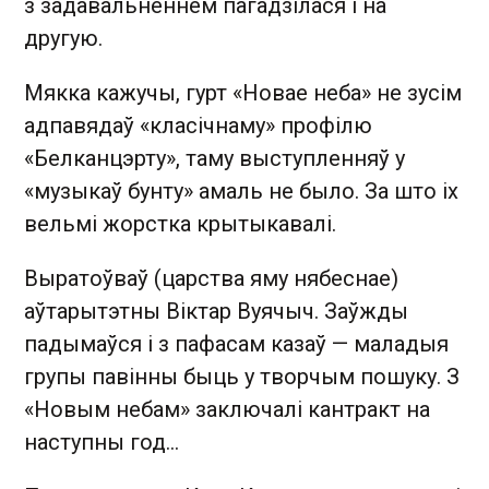
з задавальненнем пагадзілася і на
другую.
Мякка кажучы, гурт «Новае неба» не зусім
адпавядаў «класічнаму» профілю
«Белканцэрту», таму выступленняў у
«музыкаў бунту» амаль не было. За што іх
вельмі жорстка крытыкавалі.
Выратоўваў (царства яму нябеснае)
аўтарытэтны Віктар Вуячыч. Заўжды
падымаўся і з пафасам казаў — маладыя
групы павінны быць у творчым пошуку. З
«Новым небам» заключалі кантракт на
наступны год...