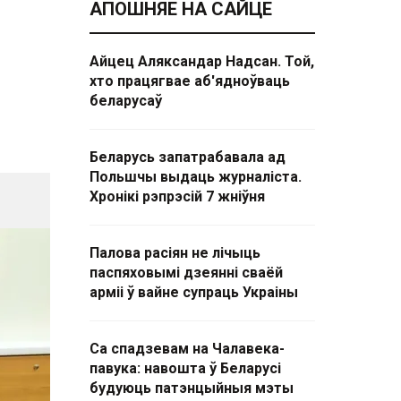
АПОШНЯЕ НА САЙЦЕ
Айцец Аляксандар Надсан. Той,
хто працягвае аб'ядноўваць
беларусаў
Беларусь запатрабавала ад
Польшчы выдаць журналіста.
Хронікі рэпрэсій 7 жніўня
Палова расіян не лічыць
паспяховымі дзеянні сваёй
арміі ў вайне супраць Украіны
Са спадзевам на Чалавека-
павука: навошта ў Беларусі
будуюць патэнцыйныя мэты