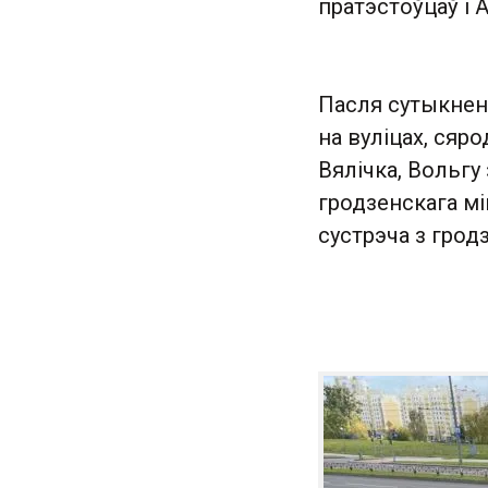
пратэстоўцаў і 
Пасля сутыкненн
на вуліцах, сяро
Вялічка, Вольгу
гродзенскага мі
сустрэча з грод