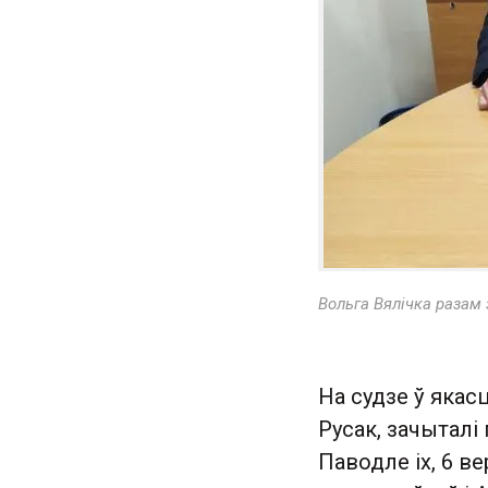
Вольга Вялічка разам
На судзе ў якас
Русак, зачыталі
Паводле іх, 6 в