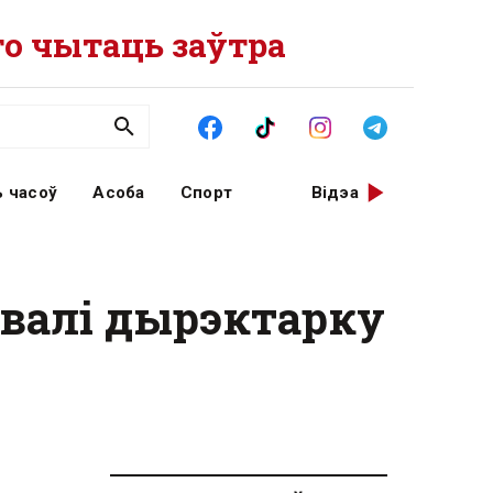
о чытаць заўтра
 часоў
Асоба
Спорт
Відэа
авалі дырэктарку