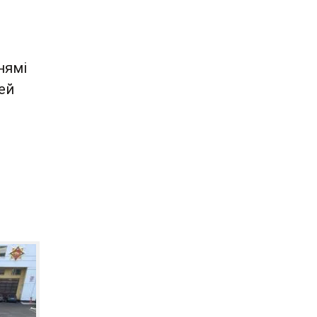
нямі
гей