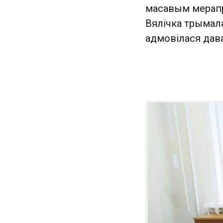
масавым мерапр
Вялічка трымала
адмовілася дава