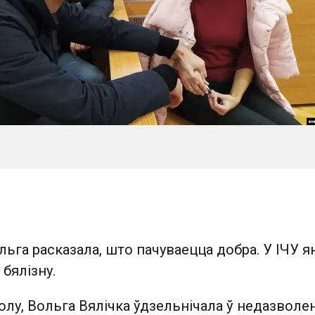
ьга расказала, што пачуваецца добра. У ІЧУ я
 бялізну.
олу, Вольга Вялічка ўдзельнічала ў недазвол