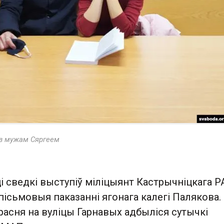
 з мужам Сяргеем
ці сведкі выступіў міліцыянт Кастрычніцкага 
 пісьмовыя паказанні ягонага калегі Палякова.
ерасня на вуліцы Гарнавых адбыліся сутычкі