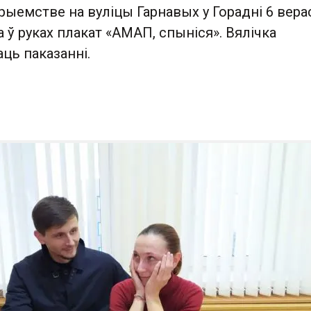
ыемстве на вуліцы Гарнавых у Горадні 6 вера
 ў руках плакат «АМАП, спыніся». Вялічка
ць паказанні.