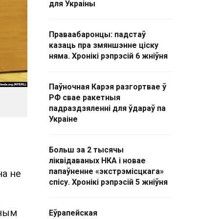
для Украіны
Праваабаронцы: падстаў
казаць пра змяншэнне ціску
няма. Хронікі рэпрэсій 6 жніўня
Паўночная Карэя разгортвае ў
РФ свае ракетныя
падраздзяленні для ўдараў па
Украіне
Больш за 2 тысячы
ліквідаваных НКА і новае
папаўненне «экстрэмісцкага»
на не
спісу. Хронікі рэпрэсій 5 жніўня
еным
Еўрапейская