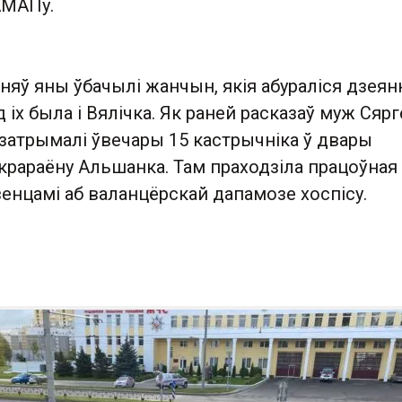
АМАПу.
яў яны ўбачылі жанчын, якія абураліся дзеян
д іх была і Вялічка. Як раней расказаў муж Сяр
 затрымалі ўвечары 15 кастрычніка ў двары
крараёну Альшанка. Там праходзіла працоўная
зенцамі аб валанцёрскай дапамозе хоспісу.