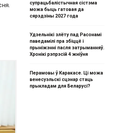
супрацьбалістычная сістэма
сня.
можа быць гатовая да
сярэдзіны 2027 года
Удзельнікі злёту пад Расонамі
паведамілі пра збіццё і
прыніжэнні пасля затрыманняў.
Хронікі рэпрэсій 4 жніўня
Перамовы ў Каракасе. Ці можа
венесуэльскі сцэнар стаць
прыкладам для Беларусі?