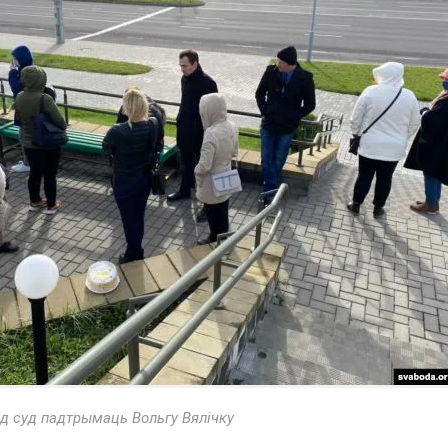
д суд падтрымаць Вольгу Вялічку