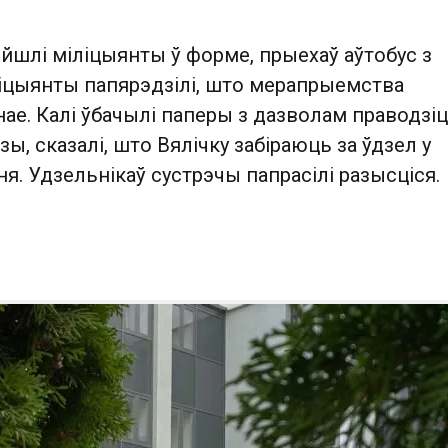
йшлі міліцыянты ў форме, прыехаў аўтобус з
ліцыянты папярэдзілі, што мерапрыемства
ае. Калі ўбачылі паперы з дазволам праводзі
ы, сказалі, што Вялічку забіраюць за ўдзел у
ня. Удзельнікаў сустрэчы папрасілі разысціся.