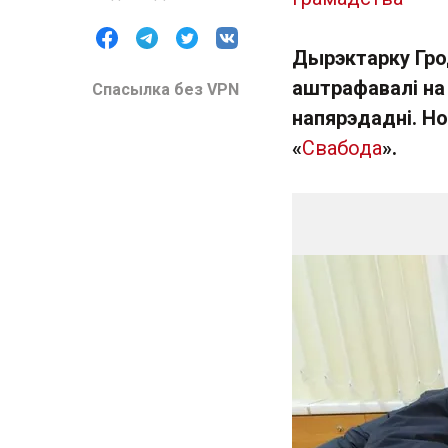
Дырэктарку Грод
аштрафавалі на 
Спасылка без VPN
напярэдадні. Но
«
Свабода
».