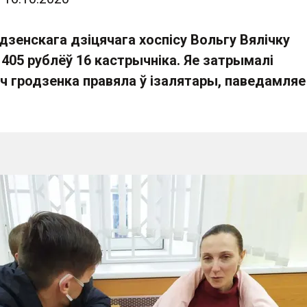
зенскага дзіцячага хоспісу Вольгу Вялічку
405 рублёў 16 кастрычніка. Яе затрымалі
ч гродзенка правяла ў ізалятары, паведамляе