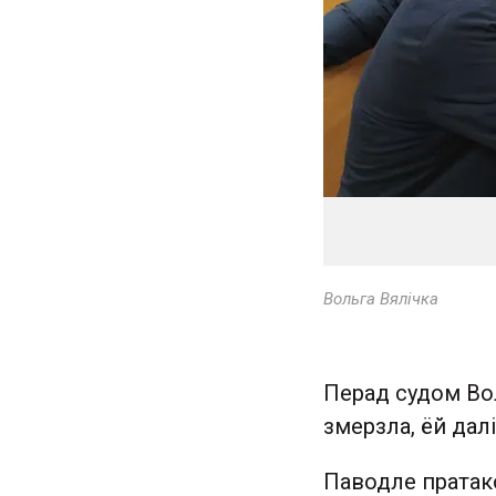
Вольга Вялічка
Перад судом Вол
змерзла, ёй далі
Паводле пратак