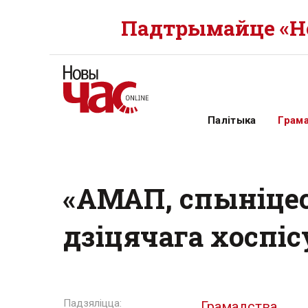
Падтрымайце «Но
Палітыка
Грам
«АМАП, спыніцес
дзіцячага хоспіс
Грамадства