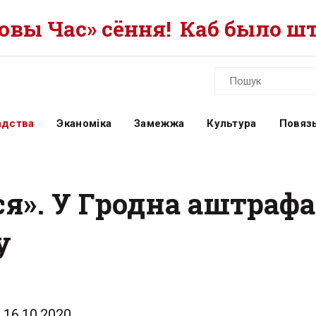
вы Час» сёння!
Каб было шт
адства
Эканоміка
Замежжа
Культура
Повязь
я». У Гродна аштраф
у
16.10.2020