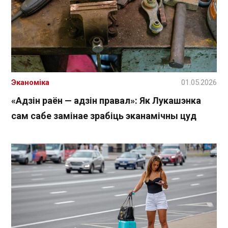
Эканоміка
01.05.2026
«Адзін раён — адзін правал»: Як Лукашэнка
сам сабе замінае зрабіць эканамічны цуд