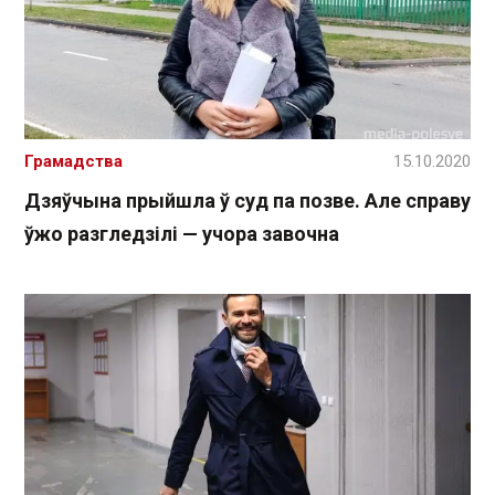
Грамадства
15.10.2020
Дзяўчына прыйшла ў суд па позве. Але справу
ўжо разгледзілі — учора завочна