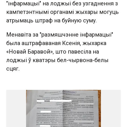
"інфармацыі" на лоджыі без узгаднення з
кампетэнтнымі органамі жыхары могуць
атрымаць штраф на буйную суму.
Менавіта за "размяшчэнне інфармацыі"
была аштрафаваная Ксенія, жыхарка
«Новай Баравой», што павесіла на
лоджыі ў кватэры бел-чырвона-белы
сцяг.