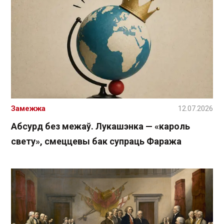
Замежжа
12.07.2026
Абсурд без межаў. Лукашэнка — «кароль
свету», смеццевы бак супраць Фаража