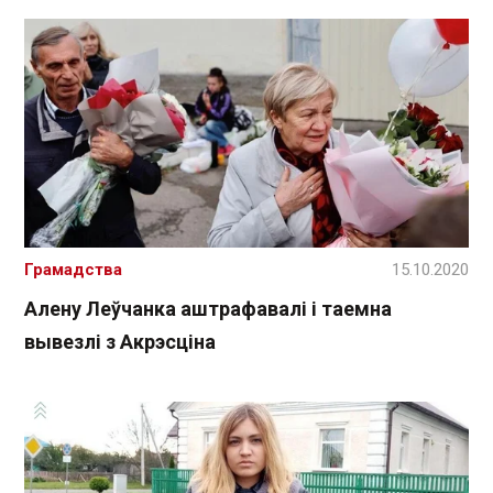
Грамадства
15.10.2020
Алену Леўчанка аштрафавалі і таемна
вывезлі з Акрэсціна