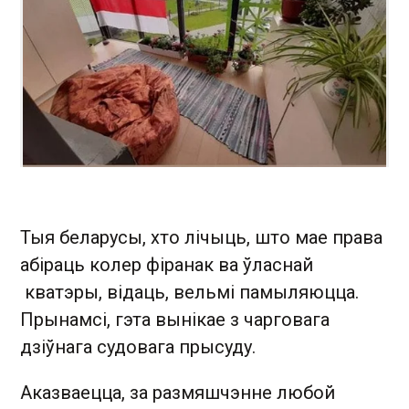
Тыя беларусы, хто лічыць, што мае права
абіраць колер фіранак ва ўласнай
кватэры, відаць, вельмі памыляюцца.
Прынамсі, гэта вынікае з чарговага
дзіўнага судовага прысуду.
Аказваецца, за размяшчэнне любой