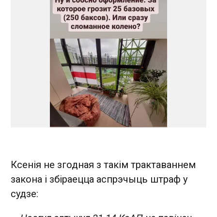
Ксенія не згодная з такім трактаваннем
закона і збіраецца аспрэчыць штраф у
судзе: