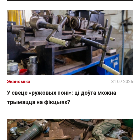
Эканоміка
31.07.2026
У свеце «ружовых поні»: ці доўга можна
трымацца на фікцыях?