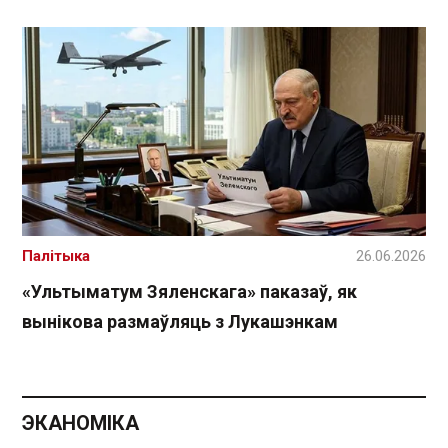
Палітыка
26.06.2026
«Ультыматум Зяленскага» паказаў, як
вынікова размаўляць з Лукашэнкам
ЭКАНОМІКА