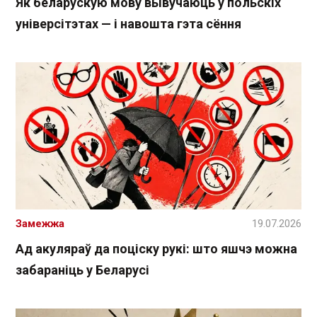
Як беларускую мову вывучаюць у польскіх
універсітэтах — і навошта гэта сёння
Замежжа
19.07.2026
Ад акуляраў да поціску рукі: што яшчэ можна
забараніць у Беларусі