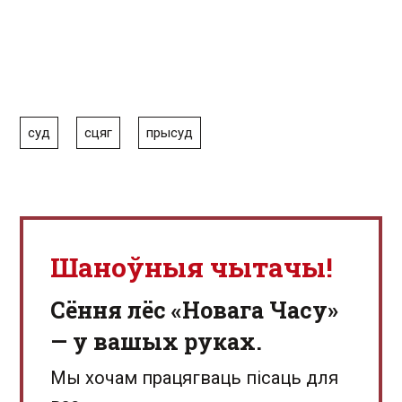
суд
сцяг
прысуд
Шаноўныя чытачы!
Сёння лёс «Новага Часу»
— у вашых руках.
Мы хочам працягваць пісаць для