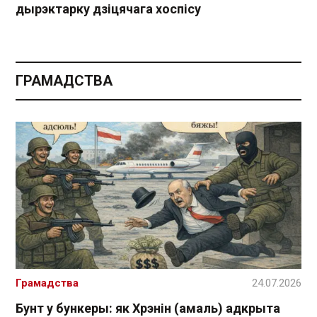
дырэктарку дзіцячага хоспісу
ГРАМАДСТВА
Грамадства
24.07.2026
Бунт у бункеры: як Хрэнін (амаль) адкрыта