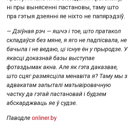
ні пры вынясенні пастановы, таму што
пра гэтыя дзеянні яе ніхто не папярэдзіў.
— Дзіўная рэч — яшчэ і тое, што пратакол
складаўся без мяне, я яго не падпісвала, не
бачыла і не ведаю, ці існуе ён у прыродзе. У
якасці доказнай базы выступае
фотаздымак акна. Але як гэта даказвае,
што сцяг размясціла менавіта я? Таму мы з
адвакатам запыталі матывіровачную
частку да гэтай пастановай і будзем
абскарджваць яе ў судзе.
Паводле
onliner.by