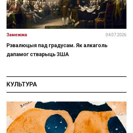
Замежжа
04.07.2026
Рэвалюцыя пад градусам. Як алкаголь
дапамог стварыць ЗША
КУЛЬТУРА