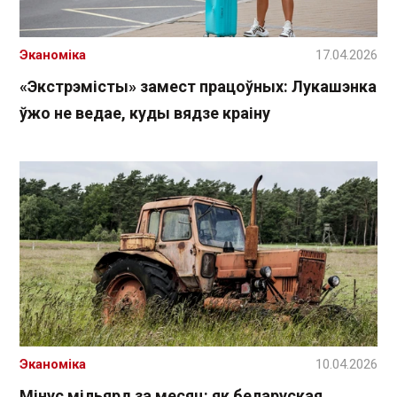
Эканоміка
17.04.2026
«Экстрэмісты» замест працоўных: Лукашэнка
ўжо не ведае, куды вядзе краіну
Эканоміка
10.04.2026
Мінус мільярд за месяц: як беларуская