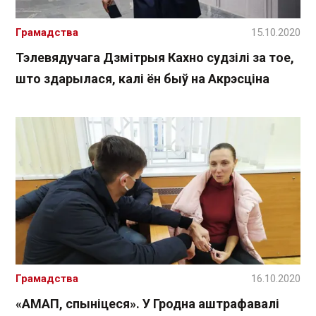
Грамадства
15.10.2020
Тэлевядучага Дзмітрыя Кахно судзілі за тое,
што здарылася, калі ён быў на Акрэсціна
Грамадства
16.10.2020
«АМАП, спыніцеся». У Гродна аштрафавалі