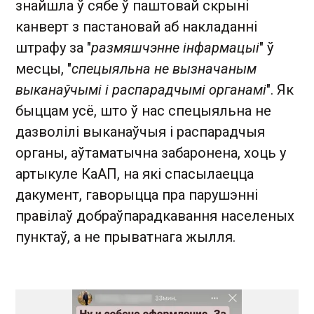
знайшла ў сябе ў паштовай скрыні
канверт з пастановай аб накладанні
штрафу за "
размяшчэнне інфармацыі
" ў
месцы, "
спецыяльна не вызначаным
выканаўчымі і распарадчымі органамі
". Як
быццам усё, што ў нас спецыяльна не
дазволілі выканаўчыя і распарадчыя
органы, аўтаматычна забаронена, хоць у
артыкуле КаАП, на які спасылаецца
дакумент, гаворыцца пра парушэнні
правілаў добраўпарадкавання населеных
пунктаў, а не прыватнага жылля.