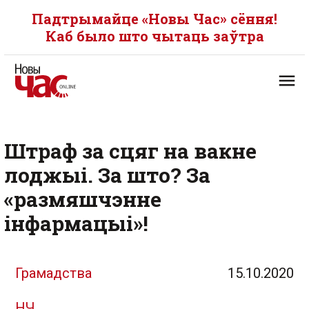
Падтрымайце «Новы Час» сёння!
Каб было што чытаць заўтра
Штраф за сцяг на вакне
лоджыі. За што? За
«размяшчэнне
інфармацыі»!
Грамадства
15.10.2020
НЧ