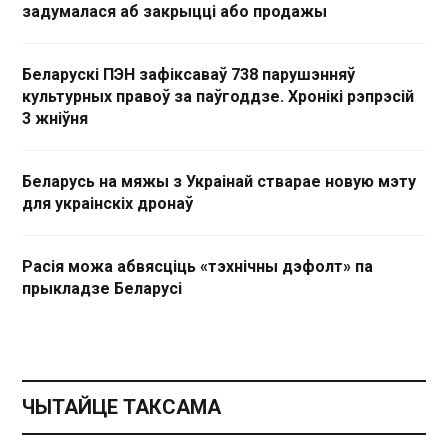
задумалася аб закрыцці або продажы
Беларускі ПЭН зафіксаваў 738 парушэнняў
культурных правоў за паўгоддзе. Хронікі рэпрэсій
3 жніўня
Беларусь на мяжы з Украінай стварае новую мэту
для украінскіх дронаў
Расія можа абвясціць «тэхнічны дэфолт» па
прыкладзе Беларусі
ЧЫТАЙЦЕ ТАКСАМА