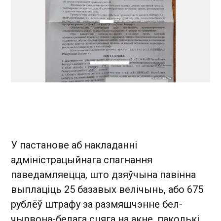
У пастанове аб накладанні
адміністрацыйнага спагнання
паведамляецца, што дзяўчына павінна
выплаціць 25 базавых велічынь, або 675
рублёў штрафу за размяшчэнне бел-
чырвона-белага сцяга на акне, паколькі