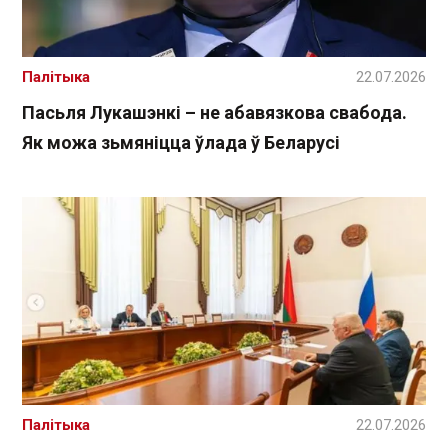
Палітыка
22.07.2026
Пасьля Лукашэнкі – не абавязкова свабода.
Як можа зьмяніцца ўлада ў Беларусі
Палітыка
22.07.2026