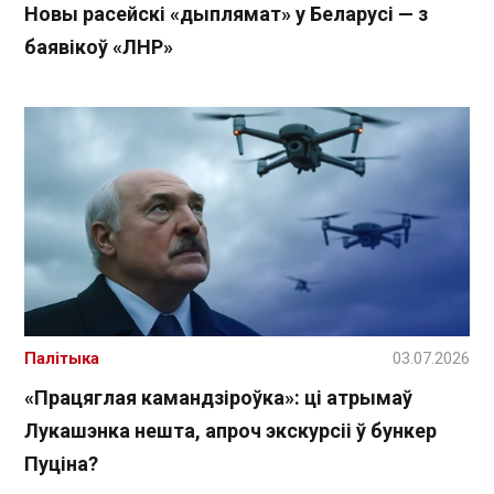
Новы расейскі «дыплямат» у Беларусі — з
баявікоў «ЛНР»
Палітыка
03.07.2026
«Працяглая камандзіроўка»: ці атрымаў
Лукашэнка нешта, апроч экскурсіі ў бункер
Пуціна?