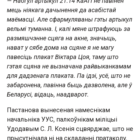
— Наогул артыкул 21.14 КаАП не павінен
мець ніякага дачынення да асабістай
маёмасці. Але сфармуляваны гэты артыкул
вельмі туманна. І, калі мяне штрафуюць за
размяшчэнне сцяга на акне, значыць,
нават у сябе дома на сцяне я не магу
павесіць плакат Віктара Цоя, таму што
гэтая сцяна не вызначана райвыканкамам
для дадзенага плаката. Па ідэі, усё, што не
забаронена, павінна быць дазволена, але ў
Беларусі, відаць, наадварот.
Пастанова вынесеная намеснікам
начальніка УУС, палкоўнікам міліцыі
Удодавым С. Л. Ксенія сцвярджае, што не
прысутнічала ні на складанні пратаколу,