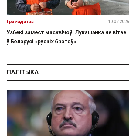
Грамадства
10.07.2026
Узбекі замест масквічоў: Лукашэнка не вітае
ў Беларусі «рускіх братоў»
ПАЛІТЫКА