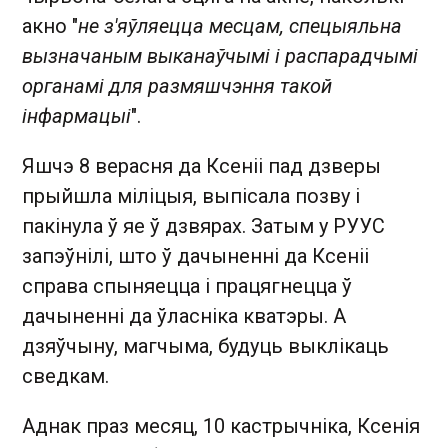
акно "
не з'яўляецца месцам, спецыяльна
вызначаным выканаўчымі і распарадчымі
органамі для размяшчэння такой
інфармацыі
".
Яшчэ 8 верасня да Ксеніі пад дзверы
прыйшла міліцыя, выпісала позву і
пакінула ў яе ў дзвярах. Затым у РУУС
запэўнілі, што ў дачыненні да Ксеніі
справа спыняецца і працягнецца ў
дачыненні да ўласніка кватэры. А
дзяўчыну, магчыма, будуць выклікаць
сведкам.
Аднак праз месяц, 10 кастрычніка, Ксенія