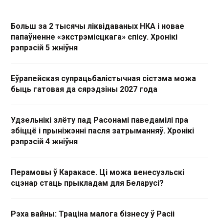
Больш за 2 тысячы ліквідаваных НКА і новае
папаўненне «экстрэмісцкага» спісу. Хронікі
рэпрэсій 5 жніўня
Еўрапейская супрацьбалістычная сістэма можа
быць гатовая да сярэдзіны 2027 года
Удзельнікі злёту пад Расонамі паведамілі пра
збіццё і прыніжэнні пасля затрыманняў. Хронікі
рэпрэсій 4 жніўня
Перамовы ў Каракасе. Ці можа венесуэльскі
сцэнар стаць прыкладам для Беларусі?
Рэха вайны: Траціна малога бізнесу ў Расіі