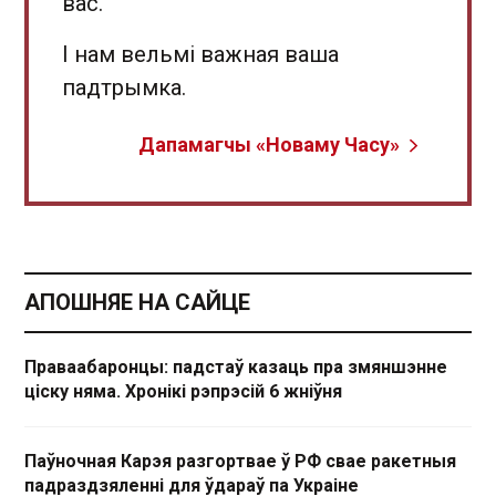
вас.
І нам вельмі важная ваша
падтрымка.
Дапамагчы «Новаму Часу»
АПОШНЯЕ НА САЙЦЕ
Праваабаронцы: падстаў казаць пра змяншэнне
ціску няма. Хронікі рэпрэсій 6 жніўня
Паўночная Карэя разгортвае ў РФ свае ракетныя
падраздзяленні для ўдараў па Украіне