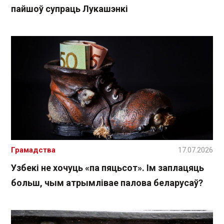
пайшоў супраць Лукашэнкі
Грамадства
17.07.2026
Узбекі не хочуць «па пяцьсот». Ім заплацяць
больш, чым атрымлівае палова беларусаў?