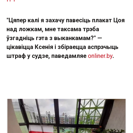
"Цяпер калі я захачу павесіць плакат Цоя
над ложкам, мне таксама трэба
ўзгадніць гэта з выканкамам?" —
цікавіцца Ксенія і збіраецца аспрэчыць
штраф у судзе, паведамляе
onliner.by
.