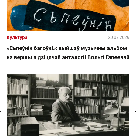
Культура
20.07.2026
«Сьпеўнік багоўкі»: выйшаў музычны альбом
на вершы з дзіцячай анталогіі Вольгі Гапеевай
Спасылка без VPN