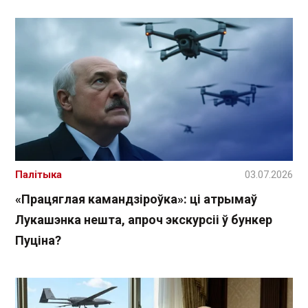
Палітыка
03.07.2026
«Працяглая камандзіроўка»: ці атрымаў
Лукашэнка нешта, апроч экскурсіі ў бункер
Пуціна?