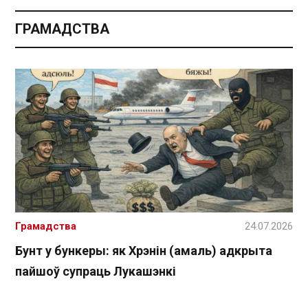
ГРАМАДСТВА
Грамадства
24.07.2026
Бунт у бункеры: як Хрэнін (амаль) адкрыта
пайшоў супраць Лукашэнкі