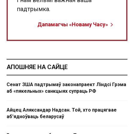
падтрымка.
Дапамагчы «Новаму Часу»
АПОШНЯЕ НА САЙЦЕ
Сенат ЗША падтрымаў законапраект Ліндсі Грэма
аб «пякельных» санкцыях супраць РФ
Айцец Аляксандар Надсан. Той, хто працягвае
аб'ядноўваць беларусаў