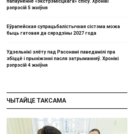
папаўненне «экстрэмісцкага» спісу. Хронікі
рэпрэсій 5 жніўня
Еўрапейская супрацьбалістычная сістэма можа
быць гатовая да сярэдзіны 2027 года
Удзельнікі злёту пад Расонамі паведамілі пра
збіццё і прыніжэнні пасля затрыманняў. Хронікі
рэпрэсій 4 жніўня
ЧЫТАЙЦЕ ТАКСАМА