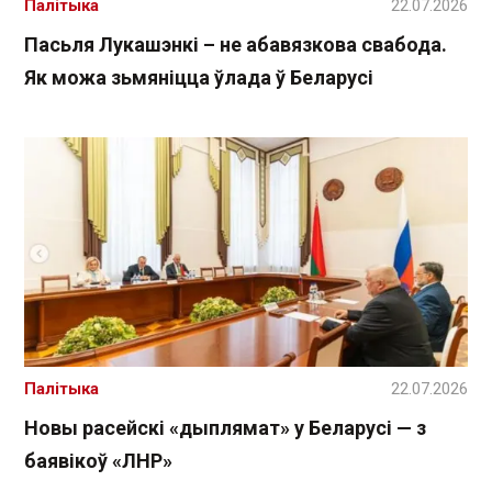
Палітыка
22.07.2026
Пасьля Лукашэнкі – не абавязкова свабода.
Як можа зьмяніцца ўлада ў Беларусі
Палітыка
22.07.2026
Новы расейскі «дыплямат» у Беларусі — з
баявікоў «ЛНР»