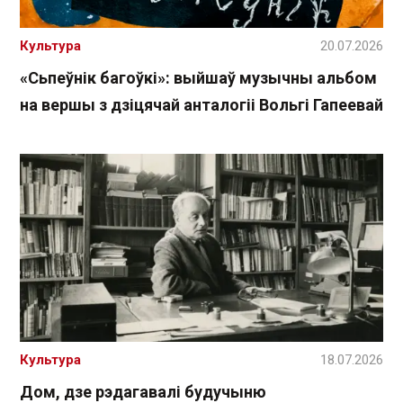
Культура
20.07.2026
«Сьпеўнік багоўкі»: выйшаў музычны альбом
на вершы з дзіцячай анталогіі Вольгі Гапеевай
Культура
18.07.2026
Дом, дзе рэдагавалі будучыню