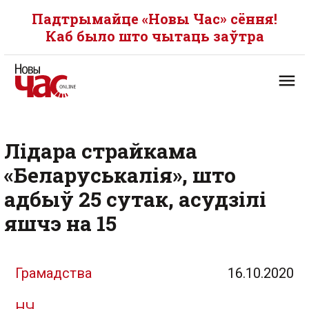
Падтрымайце «Новы Час» сёння!
Каб было што чытаць заўтра
Лідара страйкама
«Беларуськалія», што
адбыў 25 сутак, асудзілі
яшчэ на 15
Грамадства
16.10.2020
НЧ