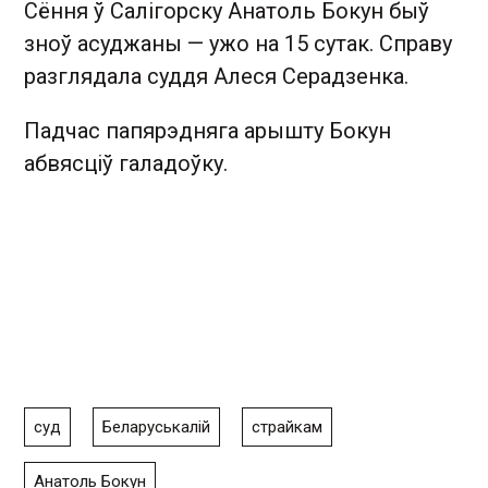
Сёння ў Салігорску Анатоль Бокун быў
зноў асуджаны — ужо на 15 сутак. Справу
разглядала суддя Алеся Серадзенка.
Падчас папярэдняга арышту Бокун
абвясціў галадоўку.
суд
Беларуськалій
страйкам
Анатоль Бокун