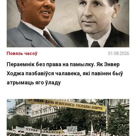
Повязь часоў
01.08.2026
Пераемнік без права на памылку. Як Энвер
Ходжа пазбавіўся чалавека, які павінен быў
атрымаць яго ўладу