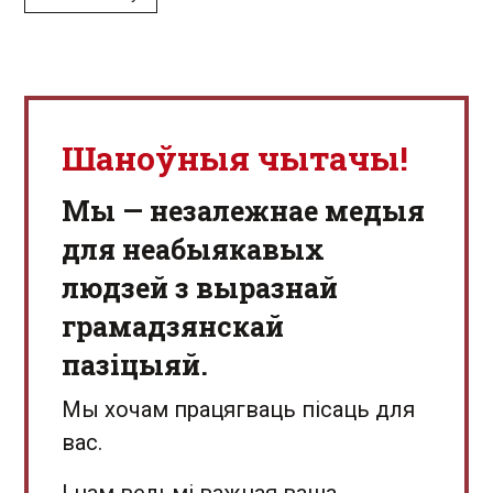
Шаноўныя чытачы!
Мы — незалежнае медыя
для неабыякавых
людзей з выразнай
грамадзянскай
пазіцыяй.
Мы хочам працягваць пісаць для
вас.
І нам вельмі важная ваша