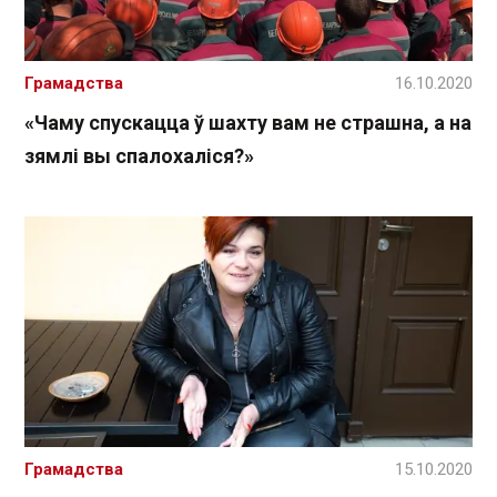
Грамадства
16.10.2020
«Чаму спускацца ў шахту вам не страшна, а на
зямлі вы спалохаліся?»
Грамадства
15.10.2020