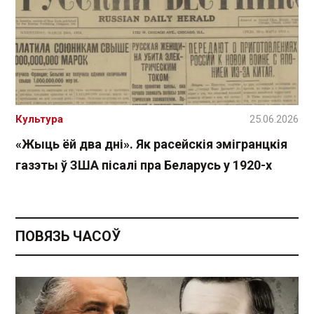
Культура
25.06.2026
«Жыць ёй два дні». Як расейскія эмігранцкія
газэты ў ЗША пісалі пра Беларусь у 1920-х
ПОВЯЗЬ ЧАСОЎ