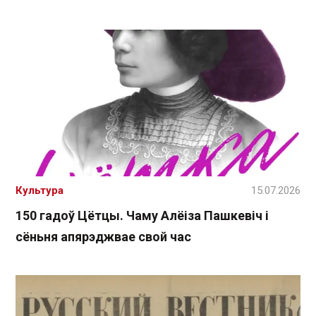
Культура
15.07.2026
150 гадоў Цётцы. Чаму Алёіза Пашкевіч і
сёньня апярэджвае свой час