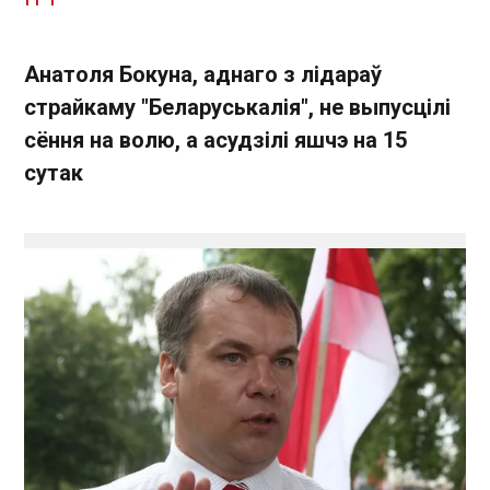
Анатоля Бокуна, а
днаго з лідараў
страйкаму "Беларуськалія", не выпусцілі
сёння на волю, а асудзілі яшчэ на 15
сутак