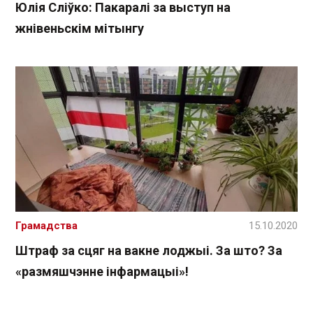
Юлія Сліўко: Пакаралі за выступ на
жнівеньскім мітынгу
Грамадства
15.10.2020
Штраф за сцяг на вакне лоджыі. За што? За
«размяшчэнне інфармацыі»!