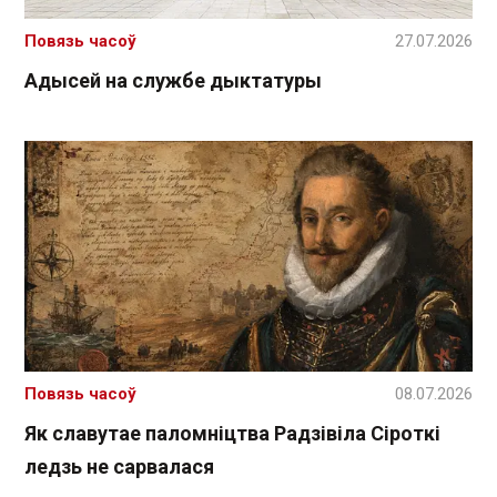
Повязь часоў
27.07.2026
Адысей на службе дыктатуры
Повязь часоў
08.07.2026
Як славутае паломніцтва Радзівіла Сіроткі
ледзь не сарвалася