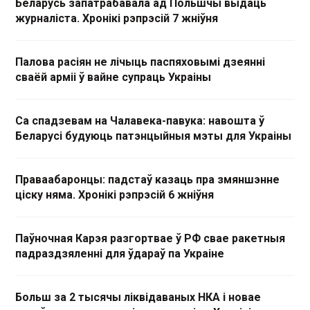
Беларусь запатрабавала ад Польшчы выдаць
журналіста. Хронікі рэпрэсій 7 жніўня
Палова расіян не лічыць паспяховымі дзеянні
сваёй арміі ў вайне супраць Украіны
Са спадзевам на Чалавека-павука: навошта ў
Беларусі будуюць патэнцыйныя мэты для Украіны
Праваабаронцы: падстаў казаць пра змяншэнне
ціску няма. Хронікі рэпрэсій 6 жніўня
Паўночная Карэя разгортвае ў РФ свае ракетныя
падраздзяленні для ўдараў па Украіне
Больш за 2 тысячы ліквідаваных НКА і новае