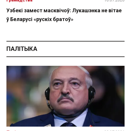
Узбекі замест масквічоў: Лукашэнка не вітае
ў Беларусі «рускіх братоў»
ПАЛІТЫКА