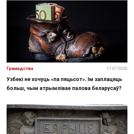
Грамадства
17.07.2026
Узбекі не хочуць «па пяцьсот». Ім заплацяць
больш, чым атрымлівае палова беларусаў?