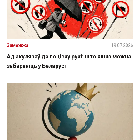
Замежжа
19.07.2026
Ад акуляраў да поціску рукі: што яшчэ можна
забараніць у Беларусі