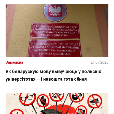
Замежжа
21.07.2026
Як беларускую мову вывучаюць у польскіх
універсітэтах — і навошта гэта сёння