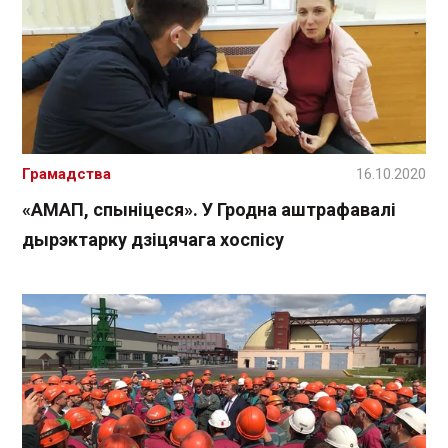
Грамадства
16.10.2020
«АМАП, спыніцеся». У Гродна аштрафавалі
дырэктарку дзіцячага хоспісу