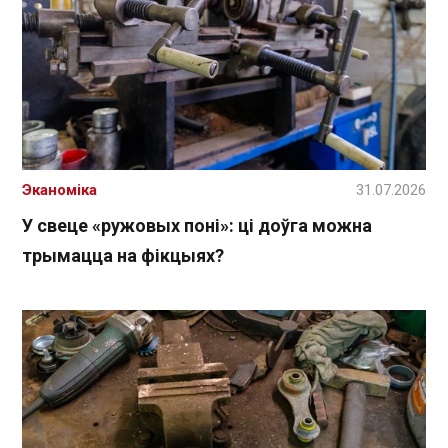
Эканоміка
31.07.2026
У свеце «ружовых поні»: ці доўга можна
трымацца на фікцыях?