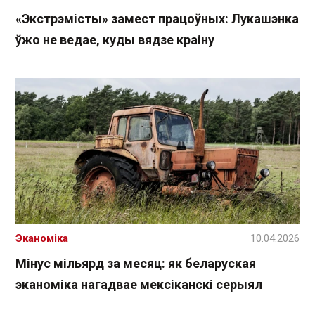
«Экстрэмісты» замест працоўных: Лукашэнка
ўжо не ведае, куды вядзе краіну
Эканоміка
10.04.2026
Мінус мільярд за месяц: як беларуская
эканоміка нагадвае мексіканскі серыял