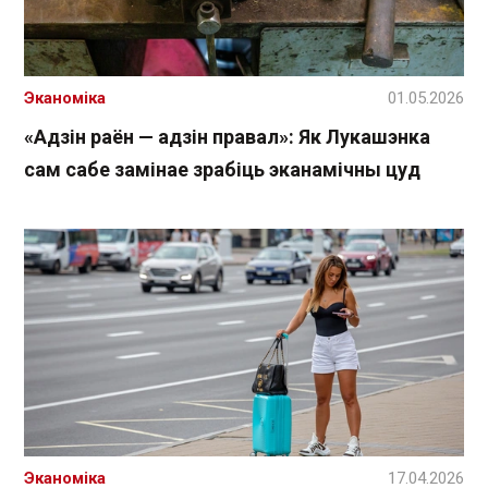
Эканоміка
01.05.2026
«Адзін раён — адзін правал»: Як Лукашэнка
сам сабе замінае зрабіць эканамічны цуд
Эканоміка
17.04.2026