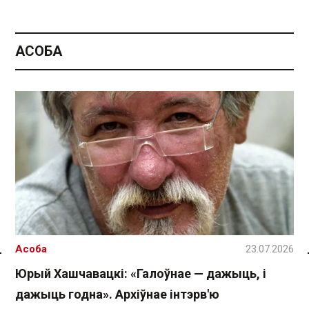
АСОБА
Асоба
23.07.2026
Спасылка без VPN
Юрый Хашчавацкі: «Галоўнае — дажыць, і
дажыць годна». Архіўнае інтэрв'ю