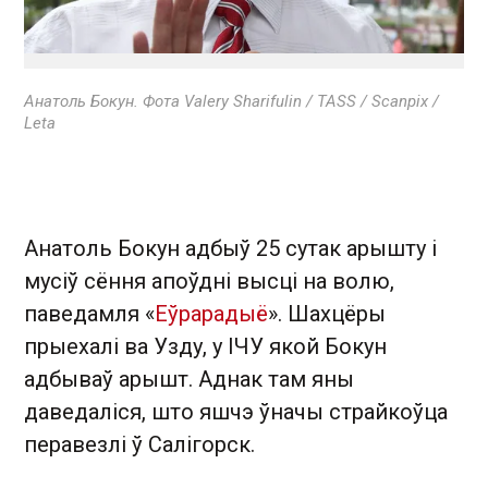
Анатоль Бокун. Фота Valery Sharifulin / TASS / Scanpix /
Leta
Анатоль Бокун адбыў 25 сутак арышту і
мусіў сёння апоўдні высці на волю,
паведамля «
Еўрарадыё
» . Шахцёры
прыехалі ва Узду, у ІЧУ якой Бокун
адбываў арышт. Аднак там яны
даведаліся, што яшчэ ўначы страйкоўца
перавезлі ў Салігорск.