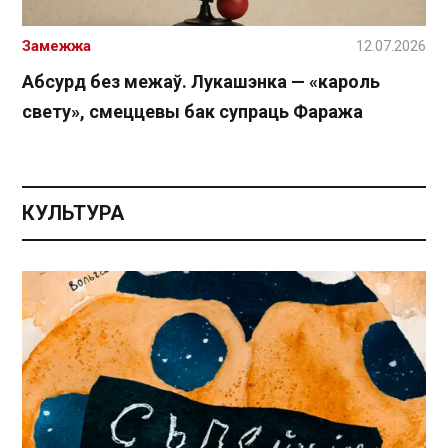
Замежжа
12.07.2026
Абсурд без межаў. Лукашэнка — «кароль
свету», смеццевы бак супраць Фаража
КУЛЬТУРА