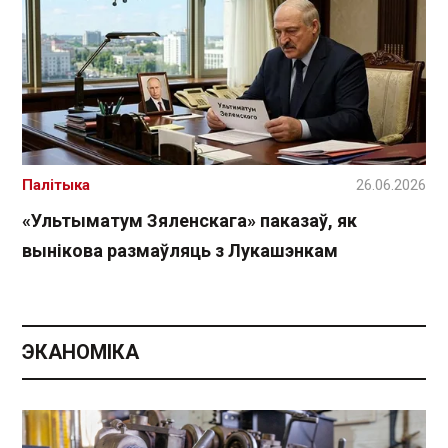
Палітыка
26.06.2026
«Ультыматум Зяленскага» паказаў, як
вынікова размаўляць з Лукашэнкам
ЭКАНОМІКА