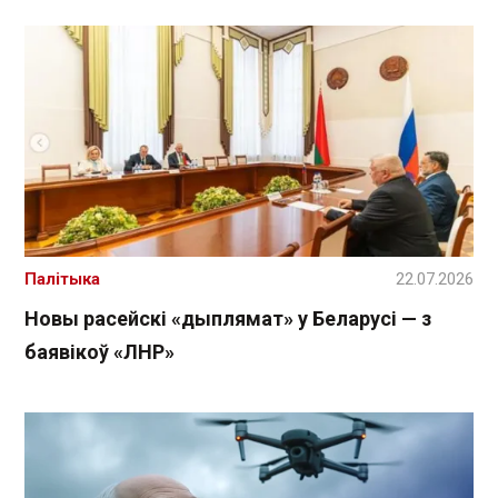
Палітыка
22.07.2026
Новы расейскі «дыплямат» у Беларусі — з
баявікоў «ЛНР»