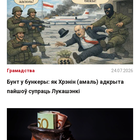
Грамадства
24.07.2026
Бунт у бункеры: як Хрэнін (амаль) адкрыта
пайшоў супраць Лукашэнкі