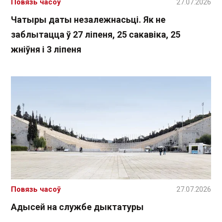
Повязь часоў
27.07.2026
Чатыры даты незалежнасьці. Як не
заблытацца ў 27 ліпеня, 25 сакавіка, 25
жніўня і 3 ліпеня
Повязь часоў
27.07.2026
Адысей на службе дыктатуры