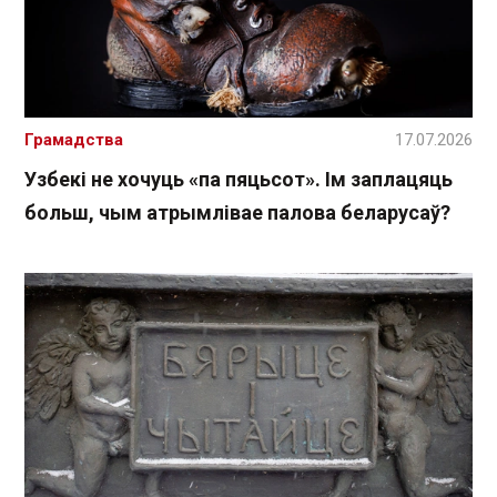
Грамадства
17.07.2026
Узбекі не хочуць «па пяцьсот». Ім заплацяць
больш, чым атрымлівае палова беларусаў?