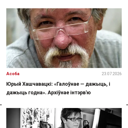
Асоба
23.07.2026
Юрый Хашчавацкі: «Галоўнае — дажыць, і
дажыць годна». Архіўнае інтэрв'ю
Спасылка без VPN