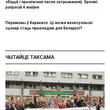
збіццё і прыніжэнні пасля затрыманняў. Хронікі
рэпрэсій 4 жніўня
Перамовы ў Каракасе. Ці можа венесуэльскі
сцэнар стаць прыкладам для Беларусі?
ЧЫТАЙЦЕ ТАКСАМА