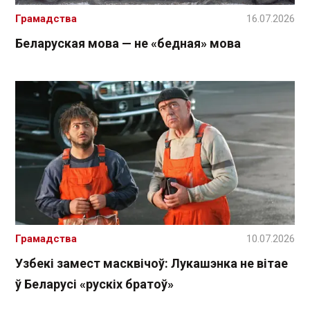
Грамадства
16.07.2026
Беларуская мова — не «бедная» мова
Грамадства
10.07.2026
Узбекі замест масквічоў: Лукашэнка не вітае
ў Беларусі «рускіх братоў»