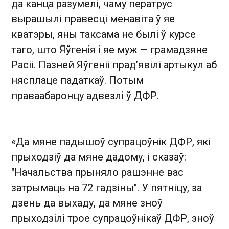
да канца разумелі, чаму ператрус
вырашылі правесці менавіта ў яе
кватэры, яны таксама не былі ў курсе
таго, што Яўгенія і яе муж — грамадзяне
Расіі. Пазней Яўгеніі прад’явілі артыкул аб
нясплаце падаткаў. Потым
праваабаронцу адвезлі ў ДФР.
«Да мяне падышоў супрацоўнік ДФР, які
прыходзіў да мяне дадому, і сказаў:
"Начальства прыняло рашэнне вас
затрымаць на 72 гадзіны". У пятніцу, за
дзень да выхаду, да мяне зноў
прыходзілі трое супрацоўнікаў ДФР, зноў