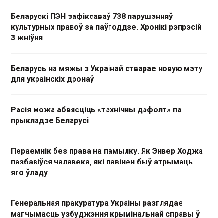
Беларускі ПЭН зафіксаваў 738 парушэнняў
культурных правоў за паўгоддзе. Хронікі рэпрэсій
3 жніўня
Беларусь на мяжы з Украінай стварае новую мэту
для украінскіх дронаў
Расія можа абвясціць «тэхнічны дэфолт» па
прыкладзе Беларусі
Пераемнік без права на памылку. Як Энвер Ходжа
пазбавіўся чалавека, які павінен быў атрымаць
яго ўладу
Генеральная пракуратура Украіны разглядае
магчымасць узбуджэння крымінальнай справы ў