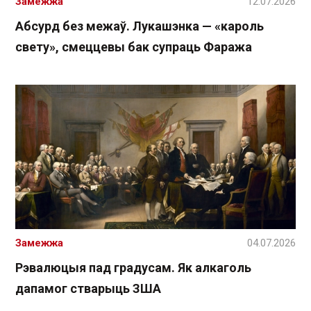
Замежжа
12.07.2026
Абсурд без межаў. Лукашэнка — «кароль
свету», смеццевы бак супраць Фаража
Замежжа
04.07.2026
Рэвалюцыя пад градусам. Як алкаголь
дапамог стварыць ЗША