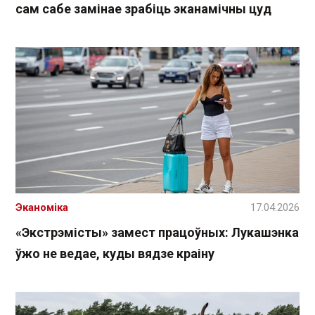
сам сабе замінае зрабіць эканамічны цуд
Эканоміка
17.04.2026
«Экстрэмісты» замест працоўных: Лукашэнка
ўжо не ведае, куды вядзе краіну