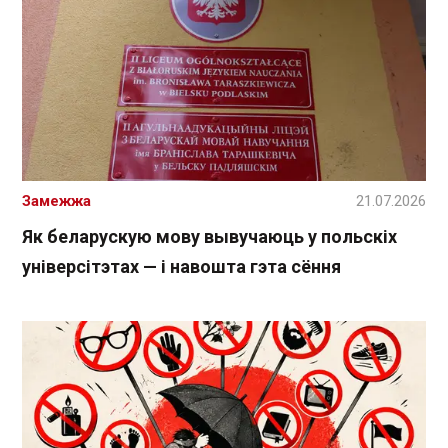
Замежжа
21.07.2026
Як беларускую мову вывучаюць у польскіх
універсітэтах — і навошта гэта сёння