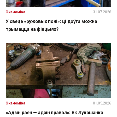
Эканоміка
31.07.2026
У свеце «ружовых поні»: ці доўга можна
трымацца на фікцыях?
Эканоміка
01.05.2026
«Адзін раён — адзін правал»: Як Лукашэнка