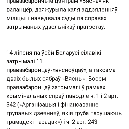
праваабарончым цэнтрам «Вясна» як
валанцёр, дзяжурыла каля аддзяленняў
міліцыі і наведвала суды па справах
затрыманых удзельнікаў пратэстаў.
14 ліпеня па ўсёй Беларусі сілавікі
затрымалі 11
праваабаронцаў-«вясноўцаў», а таксама
дваіх былых сябраў «Вясны». Восем
праваабаронцаў затрымалі ў рамках
крымінальных спраў паводле ч. 1 і 2 арт.
342 («Арганізацыя і фінансаванне
групавых дзеянняў, якія груба парушаюць
грамадскі парадак») і ч. 2 арт. 243