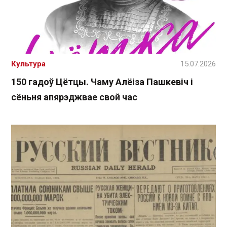
Культура
15.07.2026
150 гадоў Цётцы. Чаму Алёіза Пашкевіч і
сёньня апярэджвае свой час