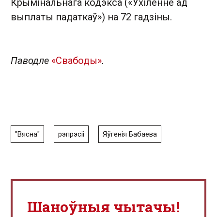
Крымінальнага кодэкса («Ухіленне ад
выплаты падаткаў») на 72 гадзіны.
Паводле
«Свабоды»
.
"Вясна"
рэпрэсіі
Яўгенія Бабаева
Шаноўныя чытачы!