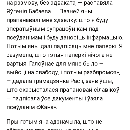
на размову, без адваката, — распавяла
Яўгенія Бабаева. — Пазней яны
прапанавалі мне здзелку: што я буду
аператыўным супрацоўнікам пад
псеўданімам і буду даносіць інфармацыю.
Потым яны далі падпісаць мне паперкі. Я
разумела, што гэтыя паперкі нічога не
вартыя. Галоўнае для мяне было —
выйсці на свабоду, і потым разбяромся»,
— дадала грамадзянка Расіі, заявіўшы,
што скарысталася прапановай сілавікоў
— падпісала ўсе дакументы і ўзяла
псеўданім «Жана».
Пры гэтым яна адзначыла, што не