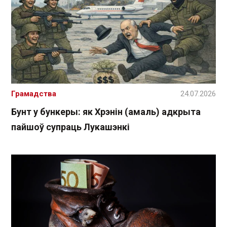
Грамадства
24.07.2026
Бунт у бункеры: як Хрэнін (амаль) адкрыта
пайшоў супраць Лукашэнкі