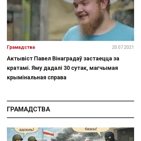
Грамадства
20.07.2021
Актывіст Павел Вінаградаў застаецца за
кратамі. Яму дадалі 30 сутак, магчымая
крымінальная справа
ГРАМАДСТВА