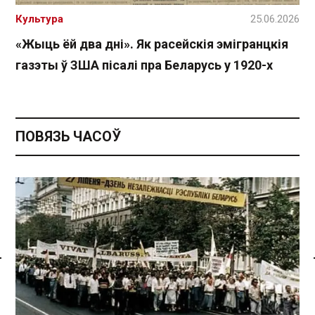
Культура
25.06.2026
«Жыць ёй два дні». Як расейскія эмігранцкія
газэты ў ЗША пісалі пра Беларусь у 1920-х
ПОВЯЗЬ ЧАСОЎ
Спасылка без VPN