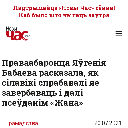
Падтрымайце «Новы Час» сёння!
Каб было што чытаць заўтра
Праваабаронца Яўгенія
Бабаева расказала, як
сілавікі спрабавалі яе
завербаваць і далі
псеўданім «Жана»
Грамадства
20.07.2021