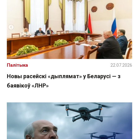
Палітыка
22.07.2026
Новы расейскі «дыплямат» у Беларусі — з
баявікоў «ЛНР»