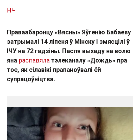
НЧ
Праваабаронцу «Вясны» Яўгенію Бабаеву
затрымалі 14 ліпеня ў Мінску і змясцілі ў
ІЧУ на 72 гадзіны. Пасля выхаду на волю
яна
распавяла
тэлеканалу «Дождь» пра
тое, як сілавікі прапаноўвалі ёй
супрацоўніцтва.