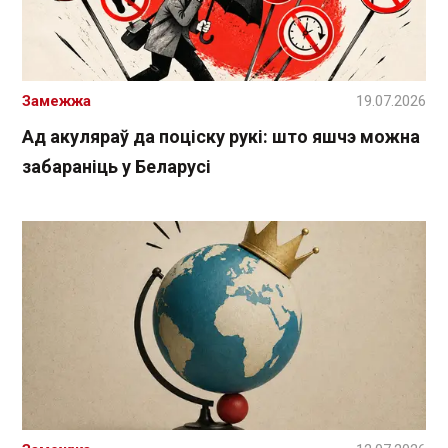
Замежжа
19.07.2026
Ад акуляраў да поціску рукі: што яшчэ можна
забараніць у Беларусі