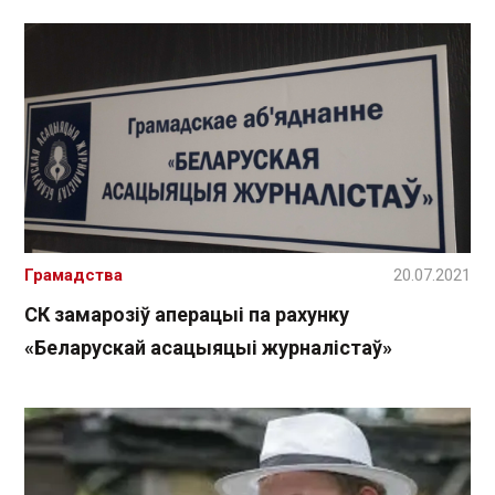
Грамадства
20.07.2021
СК замарозіў аперацыі па рахунку
«Беларускай асацыяцыі журналістаў»