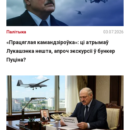
Палітыка
03.07.2026
«Працяглая камандзіроўка»: ці атрымаў
Лукашэнка нешта, апроч экскурсіі ў бункер
Пуціна?