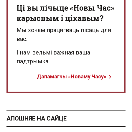
Ці вы лічыце «Новы Час»
карысным і цікавым?
Мы хочам працягваць пісаць для
вас.
І нам вельмі важная ваша
падтрымка.
Дапамагчы «Новаму Часу»
АПОШНЯЕ НА САЙЦЕ