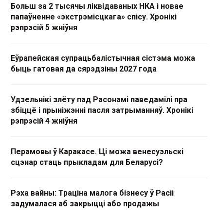
Больш за 2 тысячы ліквідаваных НКА і новае
папаўненне «экстрэмісцкага» спісу. Хронікі
рэпрэсій 5 жніўня
Еўрапейская супрацьбалістычная сістэма можа
быць гатовая да сярэдзіны 2027 года
Удзельнікі злёту пад Расонамі паведамілі пра
збіццё і прыніжэнні пасля затрыманняў. Хронікі
рэпрэсій 4 жніўня
Перамовы ў Каракасе. Ці можа венесуэльскі
сцэнар стаць прыкладам для Беларусі?
Рэха вайны: Траціна малога бізнесу ў Расіі
задумалася аб закрыцці або продажы