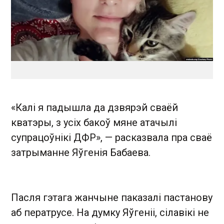
«Калі я падышла да дзвярэй сваёй
кватэры, з усіх бакоў мяне атачылі
супрацоўнікі ДФР», — расказвала пра сваё
затрыманне Яўгенія Бабаева.
Пасля гэтага жанчыне паказалі пастанову
аб ператрусе. На думку Яўгеніі, сілавікі не