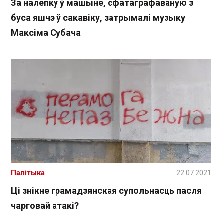
За налепку ў машыне, сфатаграфаваную з
буса яшчэ ў сакавіку, затрымалі музыку
Максіма Субача
Палітыка
22.07.2021
Ці знікне грамадзянская супольнасць пасля
чарговай атакі?