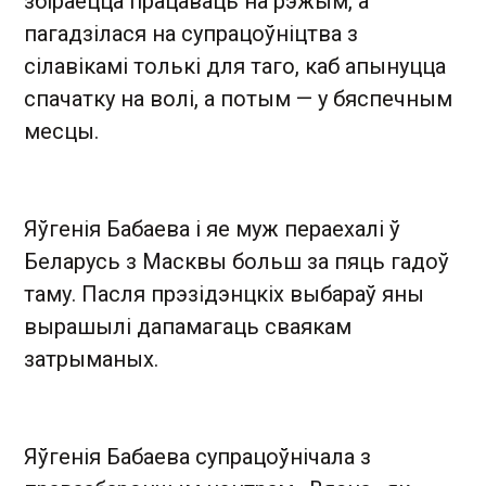
збіраецца працаваць на рэжым, а
пагадзілася на супрацоўніцтва з
сілавікамі толькі для таго, каб апынуцца
спачатку на волі, а потым — у бяспечным
месцы.
Яўгенія Бабаева і яе муж пераехалі ў
Беларусь з Масквы больш за пяць гадоў
таму. Пасля прэзідэнцкіх выбараў яны
вырашылі дапамагаць сваякам
затрыманых.
Яўгенія Бабаева супрацоўнічала з