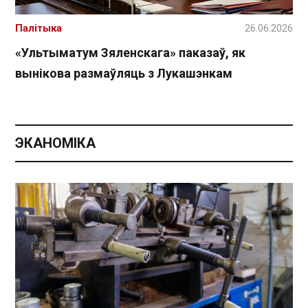
Палітыка
26.06.2026
«Ультыматум Зяленскага» паказаў, як
вынікова размаўляць з Лукашэнкам
ЭКАНОМІКА