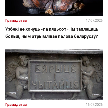
Грамадства
17.07.2026
Узбекі не хочуць «па пяцьсот». Ім заплацяць
больш, чым атрымлівае палова беларусаў?
Грамадства
16.07.2026