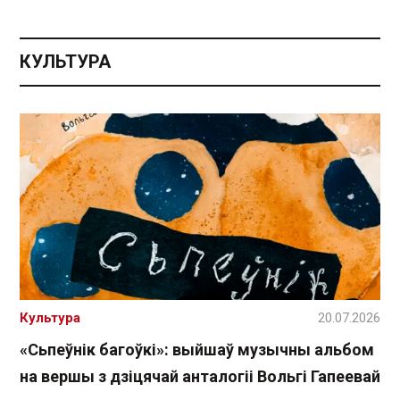
КУЛЬТУРА
Культура
20.07.2026
«Сьпеўнік багоўкі»: выйшаў музычны альбом
на вершы з дзіцячай анталогіі Вольгі Гапеевай