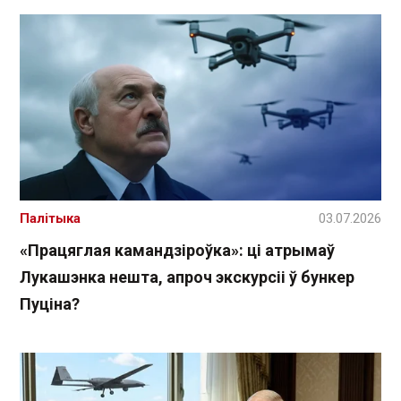
Палітыка
03.07.2026
«Працяглая камандзіроўка»: ці атрымаў
Лукашэнка нешта, апроч экскурсіі ў бункер
Пуціна?