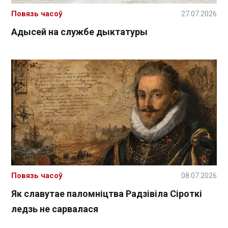
Повязь часоў
27.07.2026
Адысей на службе дыктатуры
Повязь часоў
08.07.2026
Як славутае паломніцтва Радзівіла Сіроткі
ледзь не сарвалася