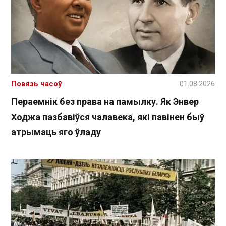
Повязь часоў
01.08.2026
Пераемнік без права на памылку. Як Энвер
Ходжа пазбавіўся чалавека, які павінен быў
атрымаць яго ўладу