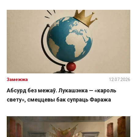
Замежжа
12.07.2026
Абсурд без межаў. Лукашэнка — «кароль
свету», смеццевы бак супраць Фаража