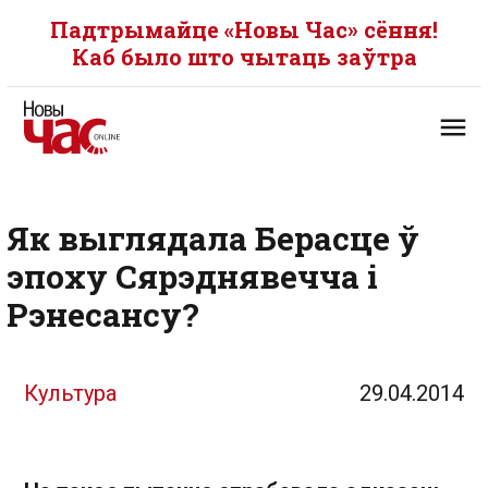
Падтрымайце «Новы Час» сёння!
Каб было што чытаць заўтра
Як выглядала Берасце ў
эпоху Сярэднявечча і
Рэнесансу?
Культура
29.04.2014