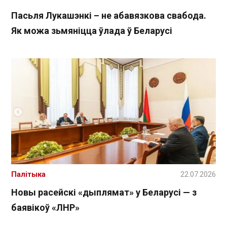
Пасьля Лукашэнкі – не абавязкова свабода.
Як можа зьмяніцца ўлада ў Беларусі
Палітыка
22.07.2026
Новы расейскі «дыплямат» у Беларусі — з
баявікоў «ЛНР»