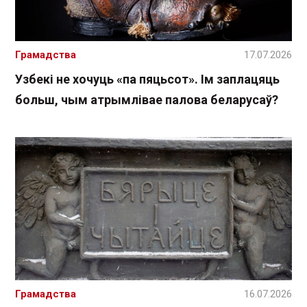
Грамадства
17.07.2026
Узбекі не хочуць «па пяцьсот». Ім заплацяць
больш, чым атрымлівае палова беларусаў?
Грамадства
16.07.2026