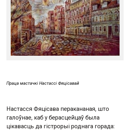
Праца мастачкі Настассі Фяцісавай
Настасся Фяцісава перакананая, што
галоўнае, каб у берасцейцаў была
цікавасць да гістрорыі роднага горада: