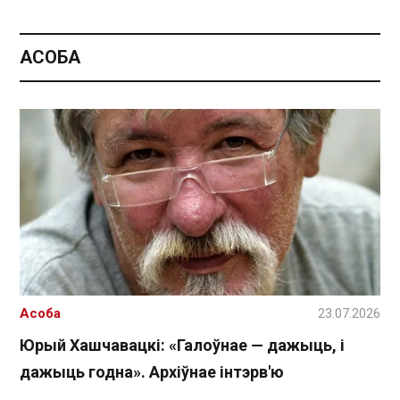
АСОБА
Асоба
23.07.2026
Юрый Хашчавацкі: «Галоўнае — дажыць, і
дажыць годна». Архіўнае інтэрв'ю