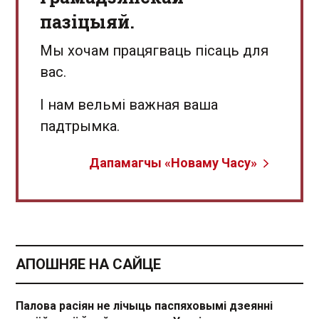
пазіцыяй.
Мы хочам працягваць пісаць для
вас.
І нам вельмі важная ваша
падтрымка.
Дапамагчы «Новаму Часу»
АПОШНЯЕ НА САЙЦЕ
Палова расіян не лічыць паспяховымі дзеянні