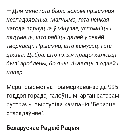
—
Для мяне гэта была вельмі прыемная
неспадзяванка. Магчыма, гэта нейкая
нагода вярнуцца ў мінулае, успомніць і
падумаць, што рабіць далей у сваёй
творчасці. Прыемна, што камусьці гэта
цікава. Добра, што гэтыя працы калісьці
былі зроблены, бо яны цікавяць людзей і
цяпер
.
Мерапрыемства прымеркаванае да 995-
годдзя горада, галоўнымі арганізатарамі
сустрэчы выступіла кампанія "Берасце
старадаўняе".
Беларускае Радыё Рацыя