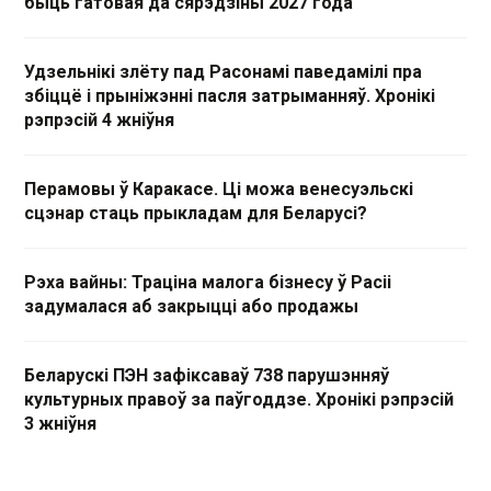
быць гатовая да сярэдзіны 2027 года
Удзельнікі злёту пад Расонамі паведамілі пра
збіццё і прыніжэнні пасля затрыманняў. Хронікі
рэпрэсій 4 жніўня
Перамовы ў Каракасе. Ці можа венесуэльскі
сцэнар стаць прыкладам для Беларусі?
Рэха вайны: Траціна малога бізнесу ў Расіі
задумалася аб закрыцці або продажы
Беларускі ПЭН зафіксаваў 738 парушэнняў
культурных правоў за паўгоддзе. Хронікі рэпрэсій
3 жніўня