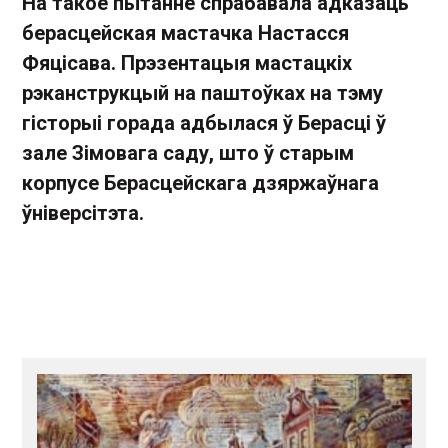
На такое пытанне спрабавала адказаць
берасцейская мастачка
Настасся
Фяцісава
. Прэзентацыя мастацкіх
рэканструкцый на паштоўках на тэму
гісторыі горада адбылася ў Берасці ў
зале Зімовага саду, што ў старым
корпусе Берасцейскага дзяржаўнага
ўніверсітэта.