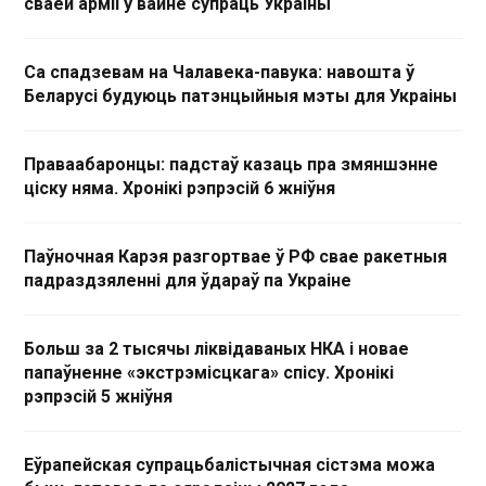
сваёй арміі ў вайне супраць Украіны
Са спадзевам на Чалавека-павука: навошта ў
Беларусі будуюць патэнцыйныя мэты для Украіны
Праваабаронцы: падстаў казаць пра змяншэнне
ціску няма. Хронікі рэпрэсій 6 жніўня
Паўночная Карэя разгортвае ў РФ свае ракетныя
падраздзяленні для ўдараў па Украіне
Больш за 2 тысячы ліквідаваных НКА і новае
папаўненне «экстрэмісцкага» спісу. Хронікі
рэпрэсій 5 жніўня
Еўрапейская супрацьбалістычная сістэма можа