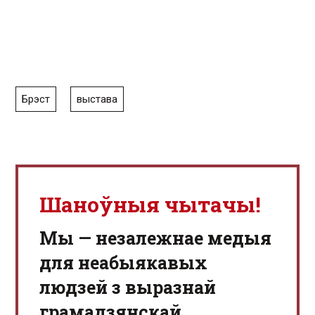
Брэст
выстава
Шаноўныя чытачы!
Мы — незалежнае медыя
для неабыякавых
людзей з выразнай
грамадзянскай