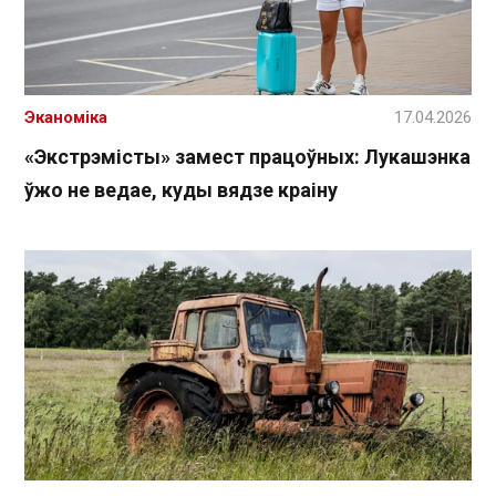
Эканоміка
17.04.2026
«Экстрэмісты» замест працоўных: Лукашэнка
ўжо не ведае, куды вядзе краіну