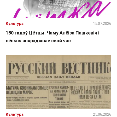
Культура
15.07.2026
150 гадоў Цётцы. Чаму Алёіза Пашкевіч і
сёньня апярэджвае свой час
Культура
25.06.2026