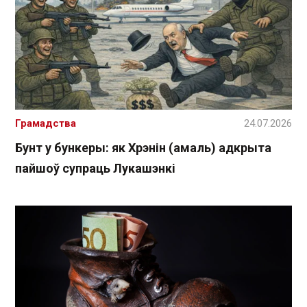
Грамадства
24.07.2026
Бунт у бункеры: як Хрэнін (амаль) адкрыта
пайшоў супраць Лукашэнкі