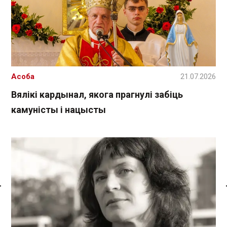
Асоба
21.07.2026
Вялікі кардынал, якога прагнулі забіць
камуністы і нацысты
Спасылка без VPN