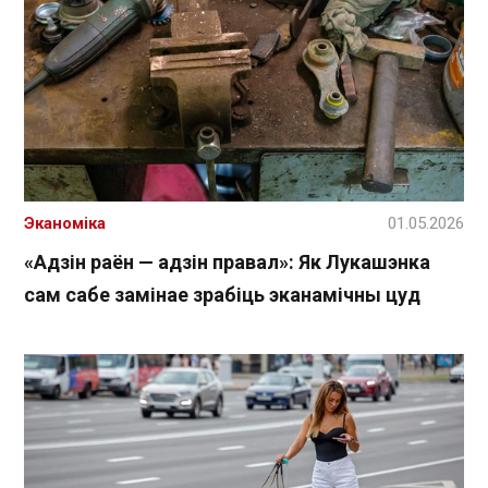
Эканоміка
01.05.2026
«Адзін раён — адзін правал»: Як Лукашэнка
сам сабе замінае зрабіць эканамічны цуд