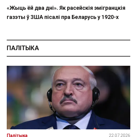
«Жыць ёй два дні». Як расейскія эмігранцкія
газэты ў ЗША пісалі пра Беларусь у 1920-х
ПАЛІТЫКА
Палітыка
22.07.2026