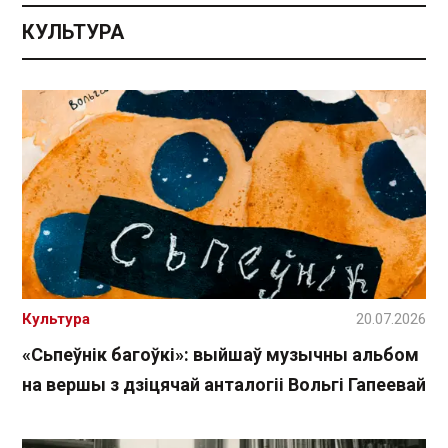
КУЛЬТУРА
Культура
20.07.2026
«Сьпеўнік багоўкі»: выйшаў музычны альбом
на вершы з дзіцячай анталогіі Вольгі Гапеевай