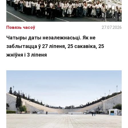
Повязь часоў
27.07.2026
Чатыры даты незалежнасьці. Як не
заблытацца ў 27 ліпеня, 25 сакавіка, 25
жніўня і 3 ліпеня