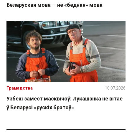
Беларуская мова — не «бедная» мова
Грамадства
10.07.2026
Узбекі замест масквічоў: Лукашэнка не вітае
ў Беларусі «рускіх братоў»