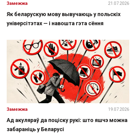
Замежжа
21.07.2026
Як беларускую мову вывучаюць у польскіх
універсітэтах — і навошта гэта сёння
Замежжа
19.07.2026
Ад акуляраў да поціску рукі: што яшчэ можна
забараніць у Беларусі