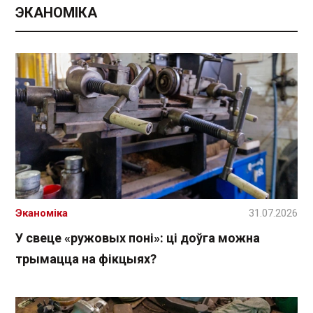
ЭКАНОМІКА
Эканоміка
31.07.2026
У свеце «ружовых поні»: ці доўга можна
трымацца на фікцыях?