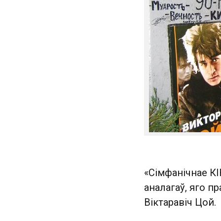
«Сімфанічнае КІН
аналагаў, яго 
Віктаравіч Цой.