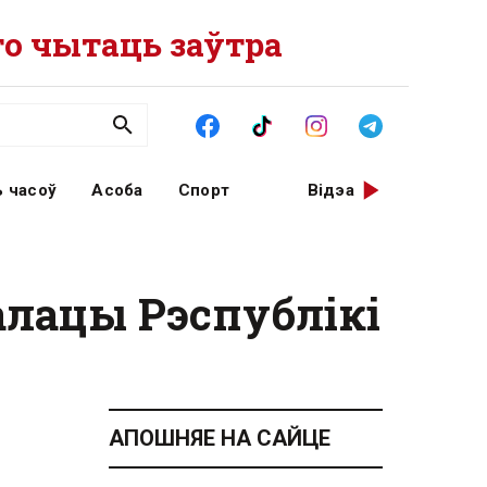
о чытаць заўтра
 часоў
Асоба
Спорт
Відэа
алацы Рэспублікі
АПОШНЯЕ НА САЙЦЕ