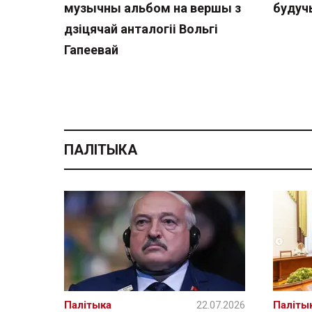
музычны альбом на вершы з
буду
дзіцячай анталогіі Вольгі
Гапеевай
ПАЛІТЫКА
Палітыка
22.07.2026
Паліты