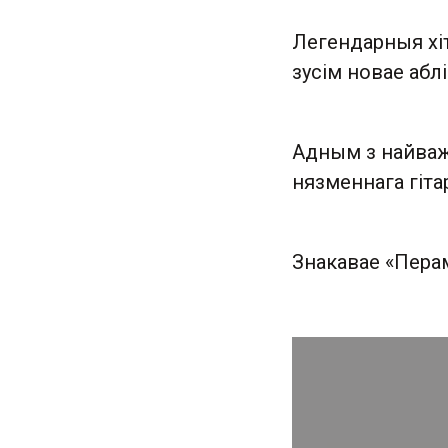
Легендарныя хіт
зусім новае аблі
Адным з найваж
нязменнага гіта
Знакавае «Перам