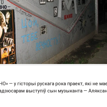
О» — у гісторыі рускага рока праект, які не ма
прадзюсарам выступіў сын музыканта — Алякса