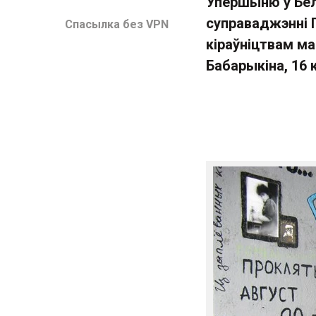
Упершыню ў Бел
суправаджэнні П
Спасылка без VPN
кіраўніцтвам ма
Бабарыкіна, 16 