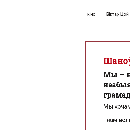
кіно
Віктар Цой
Шано
Мы — 
неабыя
грамад
Мы хочам
І нам ве