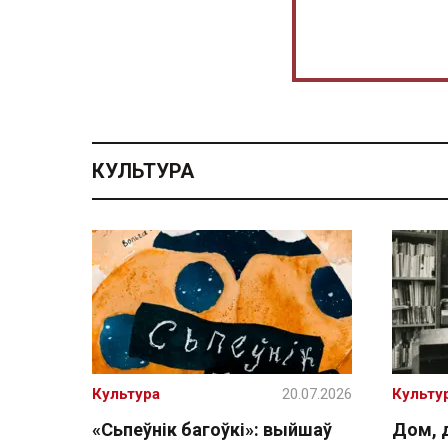
КУЛЬТУРА
Культура
20.07.2026
Культу
«Сьпеўнік багоўкі»: выйшаў
Дом, 