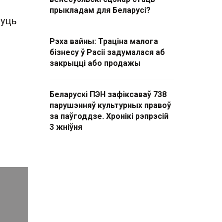
прыкладам для Беларусі?
дуць
Рэха вайны: Траціна малога
бізнесу ў Расіі задумалася аб
закрыцці або продажы
Беларускі ПЭН зафіксаваў 738
парушэнняў культурных правоў
за паўгоддзе. Хронікі рэпрэсій
3 жніўня