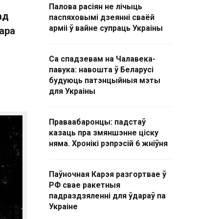
Палова расіян не лічыць
ад
паспяховымі дзеянні сваёй
арміі ў вайне супраць Украіны
тара
Са спадзевам на Чалавека-
павука: навошта ў Беларусі
будуюць патэнцыйныя мэты
для Украіны
Праваабаронцы: падстаў
казаць пра змяншэнне ціску
няма. Хронікі рэпрэсій 6 жніўня
Паўночная Карэя разгортвае ў
РФ свае ракетныя
падраздзяленні для ўдараў па
Украіне