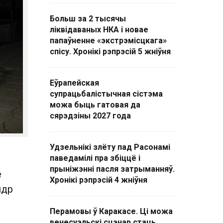
Больш за 2 тысячы
ліквідаваных НКА і новае
папаўненне «экстрэмісцкага»
спісу. Хронікі рэпрэсій 5 жніўня
Еўрапейская
супрацьбалістычная сістэма
можа быць гатовая да
сярэдзіны 2027 года
Удзельнікі злёту пад Расонамі
паведамілі пра збіццё і
прыніжэнні пасля затрыманняў.
е
Хронікі рэпрэсій 4 жніўня
ндр
Перамовы ў Каракасе. Ці можа
венесуэльскі сцэнар стаць