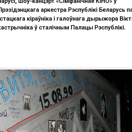
арусі, шоу-канцэрт «Сімфанічнае КІНО» ў
рэзідэнцкага аркестра Рэспублікі Беларусь п
стацкага кіраўніка і галоўнага дырыжора Вік
кастрычніка ў сталічным Палацы Рэспублікі.