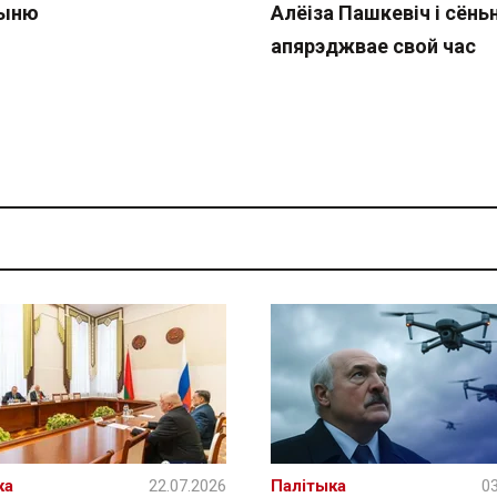
чыню
Алёіза Пашкевіч і сёнь
апярэджвае свой час
ка
22.07.2026
Палітыка
03