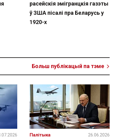
ня
расейскія эмігранцкія газэты
ў ЗША пісалі пра Беларусь у
1920-х
Больш публікацый па тэме
.07.2026
Палітыка
26.06.2026