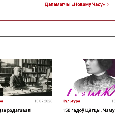
Дапамагчы «Новаму Часу»
ра
18.07.2026
Культура
15
дзе рэдагавалі
150 гадоў Цётцы. Чаму