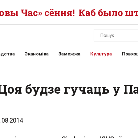
вы Час» сёння!
Каб было шт
адства
Эканоміка
Замежжа
Культура
Повязь
Цоя будзе гучаць у П
.08.2014