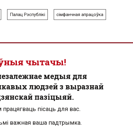
Палац Рэспублікі
сімфанчная апрацоўка
ўныя чытачы!
незалежнае медыя для
кавых людзей з выразнай
зянскай пазіцыяй.
 працягваць пісаць для вас.
льмі важная ваша падтрымка.