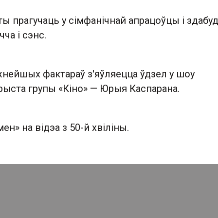
ы прагучаць у сімфанічнай апрацоўцы і здабу
чча і сэнс.
нейшых фактараў з'яўляецца ўдзел у шоу
рыста групы «Кіно» — Юрыя Каспарана.
ен» на відэа з 50-й хвіліны.