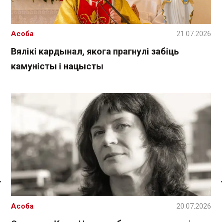
Асоба
21.07.2026
Вялікі кардынал, якога прагнулі забіць
камуністы і нацысты
Спасылка без VPN
Асоба
20.07.2026