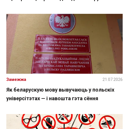
Замежжа
21.07.2026
Як беларускую мову вывучаюць у польскіх
універсітэтах — і навошта гэта сёння