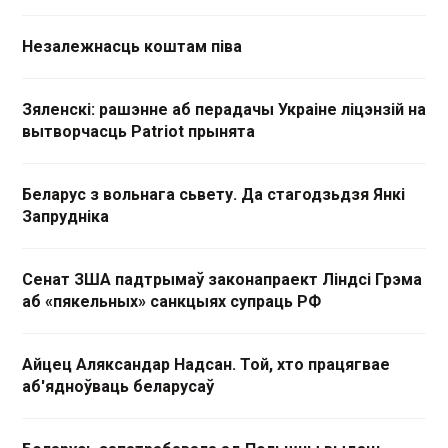
Незалежнасць коштам піва
Зяленскі: рашэнне аб перадачы Украіне ліцэнзій на
вытворчасць Patriot прынята
Беларус з вольнага сьвету. Да стагодзьдзя Янкі
Запрудніка
Сенат ЗША падтрымаў законапраект Ліндсі Грэма
аб «пякельных» санкцыях супраць РФ
Айцец Аляксандар Надсан. Той, хто працягвае
аб'ядноўваць беларусаў