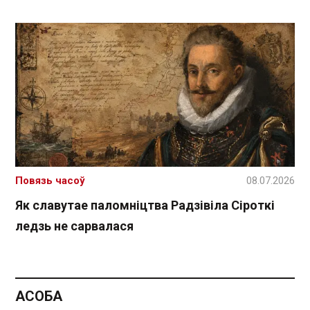
Повязь часоў
08.07.2026
Як славутае паломніцтва Радзівіла Сіроткі
ледзь не сарвалася
АСОБА