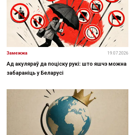
Замежжа
19.07.2026
Ад акуляраў да поціску рукі: што яшчэ можна
забараніць у Беларусі