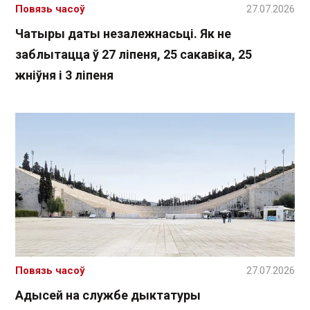
Повязь часоў
27.07.2026
Чатыры даты незалежнасьці. Як не
заблытацца ў 27 ліпеня, 25 сакавіка, 25
жніўня і 3 ліпеня
Повязь часоў
27.07.2026
Адысей на службе дыктатуры