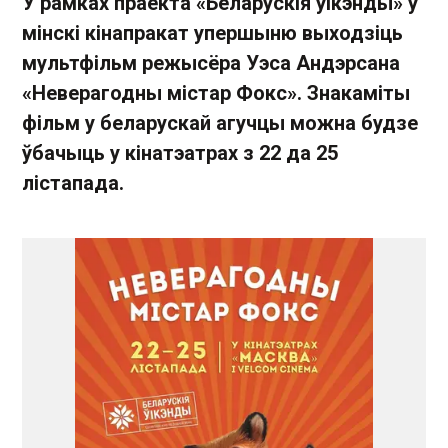
У рамках праекта «Беларускія ўікэнды» ў
мінскі кінапракат упершыню выходзіць
мультфільм режысёра Уэса Андэрсана
«Неверагодны містар Фокс». Знакаміты
фільм у беларускай агучцы можна будзе
ўбачыць у кінатэатрах з 22 да 25
лістапада.