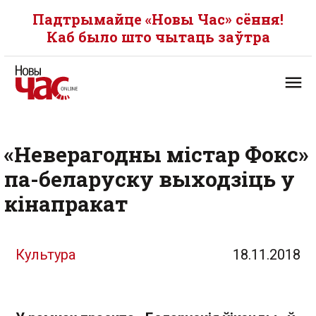
Падтрымайце «Новы Час» сёння!
Каб было што чытаць заўтра
«Неверагодны містар Фокс»
па-беларуску выходзіць у
кінапракат
Культура
18.11.2018