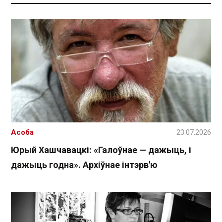
Асоба
23.07.2026
Юрый Хашчавацкі: «Галоўнае — дажыць, і
дажыць годна». Архіўнае інтэрв'ю