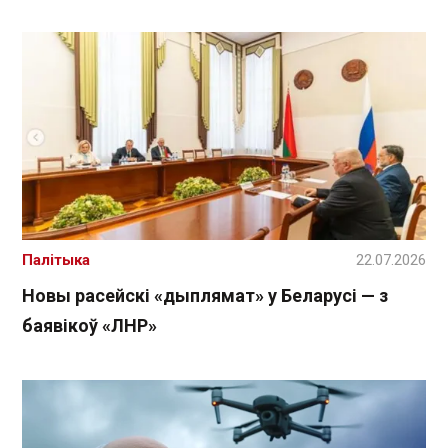
Палітыка
22.07.2026
Новы расейскі «дыплямат» у Беларусі — з
баявікоў «ЛНР»