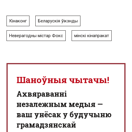
Кінаконг
Беларускія ўікэнды
Неверагодны містар Фокс
мінскі кінапракат
Шаноўныя чытачы!
Aхвяраванні
незалежным медыя —
ваш унёсак у будучыню
грамадзянскай