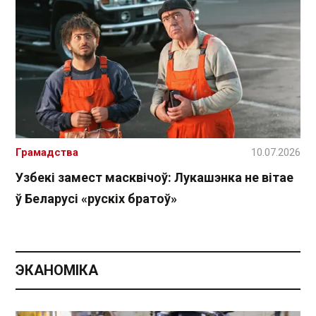
Грамадства
10.07.2026
Узбекі замест масквічоў: Лукашэнка не вітае
ў Беларусі «рускіх братоў»
ЭКАНОМІКА