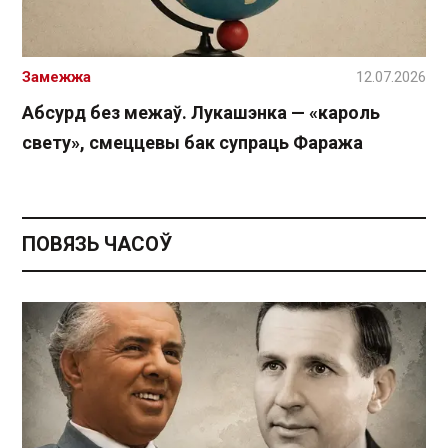
Замежжа
12.07.2026
Абсурд без межаў. Лукашэнка — «кароль
свету», смеццевы бак супраць Фаража
ПОВЯЗЬ ЧАСОЎ