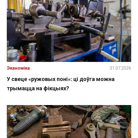
Эканоміка
31.07.2026
У свеце «ружовых поні»: ці доўга можна
трымацца на фікцыях?