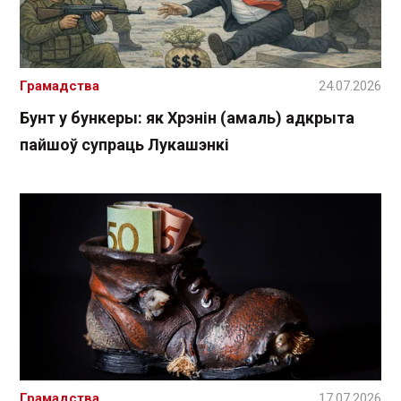
Грамадства
24.07.2026
Бунт у бункеры: як Хрэнін (амаль) адкрыта
пайшоў супраць Лукашэнкі
Грамадства
17.07.2026