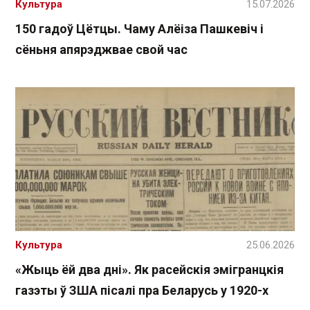
Культура
15.07.2026
150 гадоў Цётцы. Чаму Алёіза Пашкевіч і
сёньня апярэджвае свой час
Культура
25.06.2026
«Жыць ёй два дні». Як расейскія эмігранцкія
газэты ў ЗША пісалі пра Беларусь у 1920-х