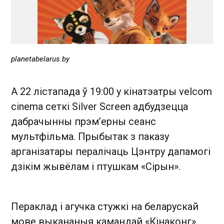
planetabelarus.by
А 22 лістапада ў 19:00 у кінатэатры velcom
cinema сеткі Silver Screen адбудзецца
дабрачынны прэм’ерны сеанс
мультфільма. Прыбытак з паказу
арганізатары пералічаць Цэнтру дапамогі
дзікім жывёлам і птушкам «Сірын».
Пераклад і агучка стужкі на беларускай
мове выкананыя камандай «Кінаконг»