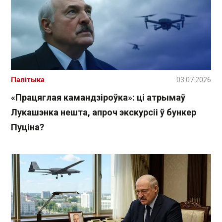
Палітыка
03.07.2026
«Працяглая камандзіроўка»: ці атрымаў
Лукашэнка нешта, апроч экскурсіі ў бункер
Пуціна?