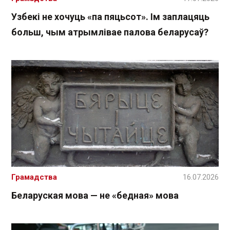
Узбекі не хочуць «па пяцьсот». Ім заплацяць
больш, чым атрымлівае палова беларусаў?
Грамадства
16.07.2026
Беларуская мова — не «бедная» мова