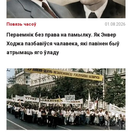
Повязь часоў
01.08.2026
Пераемнік без права на памылку. Як Энвер
Ходжа пазбавіўся чалавека, які павінен быў
атрымаць яго ўладу