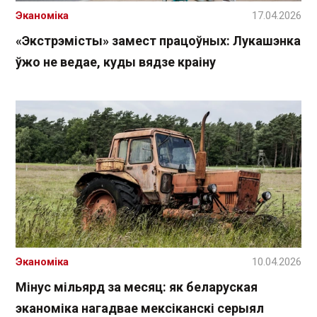
Эканоміка
17.04.2026
«Экстрэмісты» замест працоўных: Лукашэнка
ўжо не ведае, куды вядзе краіну
Эканоміка
10.04.2026
Мінус мільярд за месяц: як беларуская
эканоміка нагадвае мексіканскі серыял