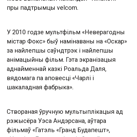
пры падтрымцы velcom.
У 2010 годзе мультфільм «Неверагодны
містар Фокс» быў намінаваны на «Оскар»
за найлепшы саўндтрэк і найлепшы
анімацыйны фільм. Гэта экранізацыя
аднайменнай казкі Роальда Даля,
вядомага па аповесці «Чарлі і
шакаладная фабрыка».
Створаная ўручную мультыплікацыя ад
рэжысёра Уэса Андэрсана, аўтара
фільмаў «Гатэль «Гранд Будапешт»,