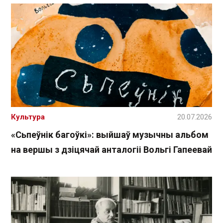
Культура
20.07.2026
«Сьпеўнік багоўкі»: выйшаў музычны альбом
на вершы з дзіцячай анталогіі Вольгі Гапеевай