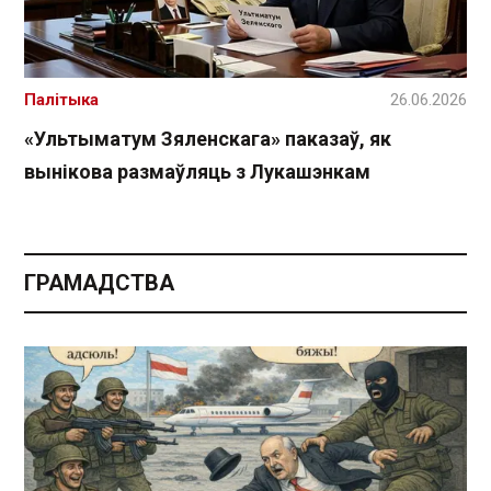
Палітыка
26.06.2026
«Ультыматум Зяленскага» паказаў, як
вынікова размаўляць з Лукашэнкам
ГРАМАДСТВА