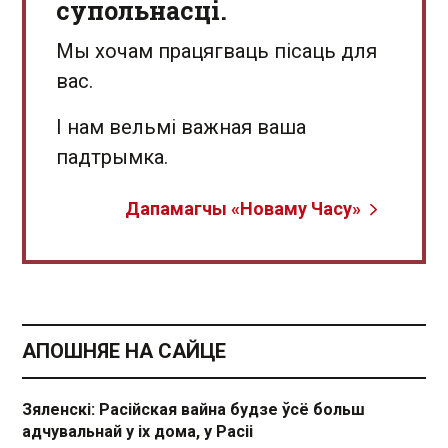
супольнасці.
Мы хочам працягваць пісаць для
вас.
І нам вельмі важная ваша
падтрымка.
Дапамагчы «Новаму Часу»
АПОШНЯЕ НА САЙЦЕ
Зяленскі: Расійская вайна будзе ўсё больш
адчувальнай у іх дома, у Расіі