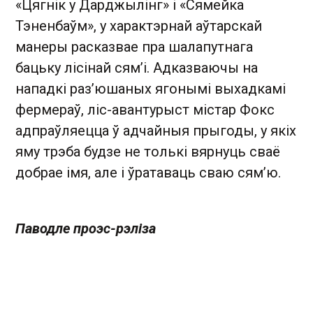
«Цягнік у Дарджылінг» і «Сямейка
Тэненбаўм», у характэрнай аўтарскай
манеры расказвае пра шалапутнага
бацьку лісінай сям’і. Адказваючы на
нападкі раз’юшаных ягонымі выхадкамі
фермераў, ліс-авантурыст містар Фокс
адпраўляецца ў адчайныя прыгоды, у якіх
яму трэба будзе не толькі вярнуць сваё
добрае імя, але і ўратаваць сваю сям’ю.
Паводле проэс-рэліза