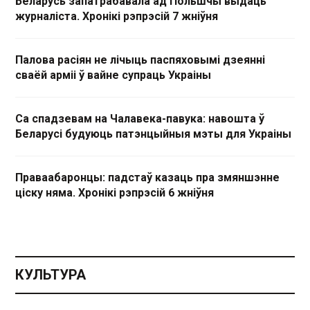
Беларусь запатрабавала ад Польшчы выдаць
журналіста. Хронікі рэпрэсій 7 жніўня
Палова расіян не лічыць паспяховымі дзеянні
сваёй арміі ў вайне супраць Украіны
Са спадзевам на Чалавека-павука: навошта ў
Беларусі будуюць патэнцыйныя мэты для Украіны
Праваабаронцы: падстаў казаць пра змяншэнне
ціску няма. Хронікі рэпрэсій 6 жніўня
КУЛЬТУРА