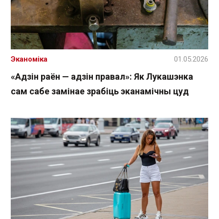
Эканоміка
01.05.2026
«Адзін раён — адзін правал»: Як Лукашэнка
сам сабе замінае зрабіць эканамічны цуд