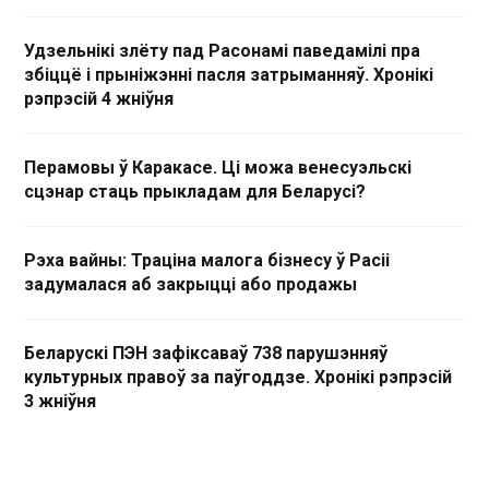
Удзельнікі злёту пад Расонамі паведамілі пра
збіццё і прыніжэнні пасля затрыманняў. Хронікі
рэпрэсій 4 жніўня
Перамовы ў Каракасе. Ці можа венесуэльскі
сцэнар стаць прыкладам для Беларусі?
Рэха вайны: Траціна малога бізнесу ў Расіі
задумалася аб закрыцці або продажы
Беларускі ПЭН зафіксаваў 738 парушэнняў
культурных правоў за паўгоддзе. Хронікі рэпрэсій
3 жніўня