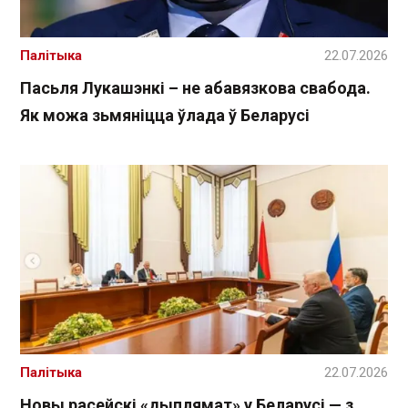
Палітыка
22.07.2026
Пасьля Лукашэнкі – не абавязкова свабода.
Як можа зьмяніцца ўлада ў Беларусі
Палітыка
22.07.2026
Новы расейскі «дыплямат» у Беларусі — з