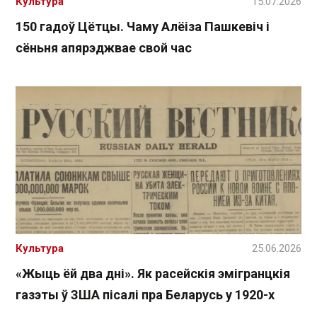
Культура
15.07.2026
150 гадоў Цётцы. Чаму Алёіза Пашкевіч і
сёньня апярэджвае свой час
Культура
25.06.2026
«Жыць ёй два дні». Як расейскія эмігранцкія
газэты ў ЗША пісалі пра Беларусь у 1920-х