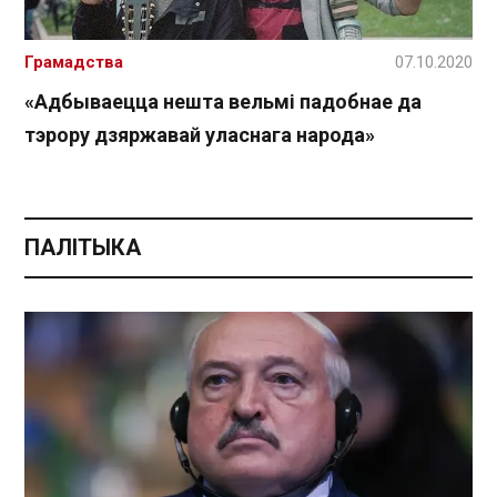
Грамадства
07.10.2020
«Адбываецца нешта вельмі падобнае да
тэрору дзяржавай уласнага народа»
ПАЛІТЫКА