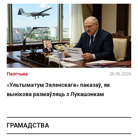
Палітыка
26.06.2026
«Ультыматум Зяленскага» паказаў, як
вынікова размаўляць з Лукашэнкам
ГРАМАДСТВА