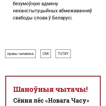
безумоўную адмену
неканстытуцыйных абмежаванняў
свабоды слова ў Беларусі.
правы чалавека
СМІ
TUT.BY
Шаноўныя чытачы!
Сёння лёс «Новага Часу»