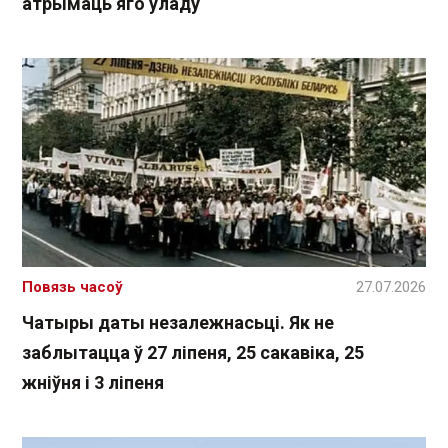
атрымаць яго ўладу
Повязь часоў
27.07.2026
Чатыры даты незалежнасьці. Як не
заблытацца ў 27 ліпеня, 25 сакавіка, 25
жніўня і 3 ліпеня