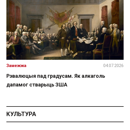
Замежжа
04.07.2026
Рэвалюцыя пад градусам. Як алкаголь
дапамог стварыць ЗША
КУЛЬТУРА