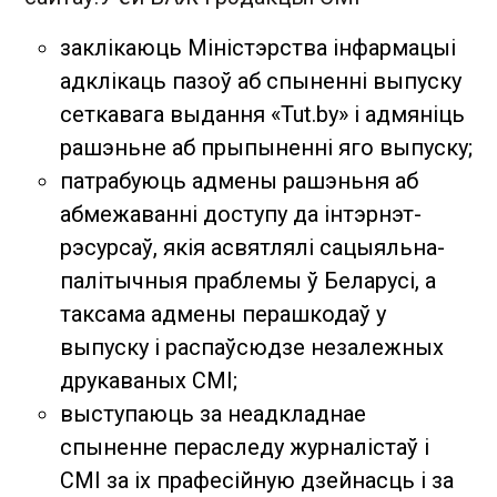
заклікаюць Міністэрства інфармацыі
адклікаць пазоў аб спыненні выпуску
сеткавага выдання «Tut.by» і адмяніць
рашэньне аб прыпыненні яго выпуску;
патрабуюць адмены рашэньня аб
абмежаванні доступу да інтэрнэт-
рэсурсаў, якія асвятлялі сацыяльна-
палітычныя праблемы ў Беларусі, а
таксама адмены перашкодаў у
выпуску і распаўсюдзе незалежных
друкаваных СМІ;
выступаюць за неадкладнае
спыненне пераследу журналістаў і
СМІ за іх прафесійную дзейнасць і за