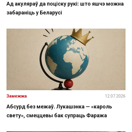
Ад акуляраў да поціску рукі: што яшчэ можна
забараніць у Беларусі
Замежжа
12.07.2026
Абсурд без межаў. Лукашэнка — «кароль
свету», смеццевы бак супраць Фаража