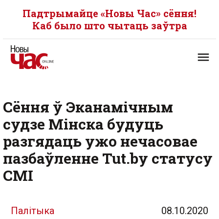
Падтрымайце «Новы Час» сёння!
Каб было што чытаць заўтра
Сёння ў Эканамічным
судзе Мінска будуць
разгядаць ужо нечасовае
пазбаўленне Tut.by статусу
СМІ
Палітыка
08.10.2020