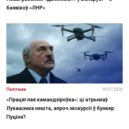
баявікоў «ЛНР»
Палітыка
03.07.2026
«Працяглая камандзіроўка»: ці атрымаў
Лукашэнка нешта, апроч экскурсіі ў бункер
Пуціна?