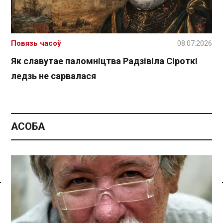
Повязь часоў
08.07.2026
Як славутае паломніцтва Радзівіла Сіроткі
ледзь не сарвалася
АСОБА
Спасылка без VPN