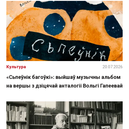
Культура
20.07.2026
«Сьпеўнік багоўкі»: выйшаў музычны альбом
на вершы з дзіцячай анталогіі Вольгі Гапеевай