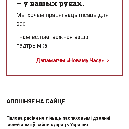
— у вашых руках.
Мы хочам працягваць пісаць для
вас.
І нам вельмі важная ваша
падтрымка.
Дапамагчы «Новаму Часу»
АПОШНЯЕ НА САЙЦЕ
Палова расіян не лічыць паспяховымі дзеянні
сваёй арміі ў вайне супраць Украіны