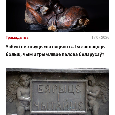
Грамадства
17.07.2026
Узбекі не хочуць «па пяцьсот». Ім заплацяць
больш, чым атрымлівае палова беларусаў?