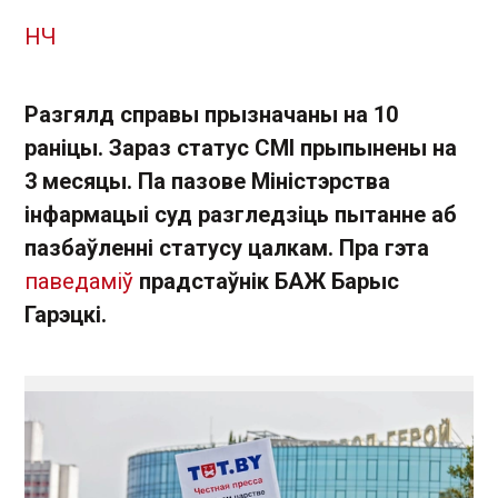
НЧ
Разгялд справы прызначаны на 10
раніцы. Зараз статус СМІ прыпынены на
3 месяцы. Па пазове Міністэрства
інфармацыі суд разгледзіць пытанне аб
пазбаўленні статусу цалкам.
Пра гэта
паведаміў
прадстаўнік БАЖ Барыс
Гарэцкі.