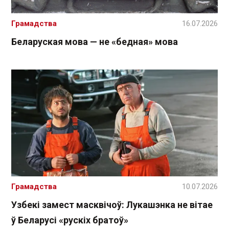
Грамадства
16.07.2026
Беларуская мова — не «бедная» мова
Грамадства
10.07.2026
Узбекі замест масквічоў: Лукашэнка не вітае
ў Беларусі «рускіх братоў»