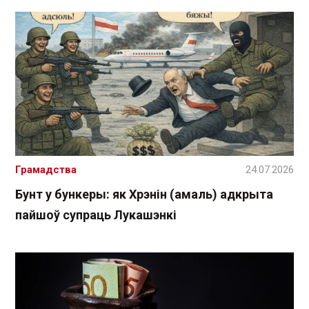
Грамадства
24.07.2026
Бунт у бункеры: як Хрэнін (амаль) адкрыта
пайшоў супраць Лукашэнкі