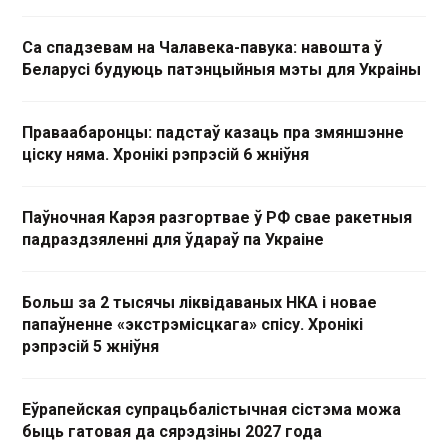
Са спадзевам на Чалавека-павука: навошта ў
Беларусі будуюць патэнцыйныя мэты для Украіны
Праваабаронцы: падстаў казаць пра змяншэнне
ціску няма. Хронікі рэпрэсій 6 жніўня
Паўночная Карэя разгортвае ў РФ свае ракетныя
падраздзяленні для ўдараў па Украіне
Больш за 2 тысячы ліквідаваных НКА і новае
папаўненне «экстрэмісцкага» спісу. Хронікі
рэпрэсій 5 жніўня
Еўрапейская супрацьбалістычная сістэма можа
быць гатовая да сярэдзіны 2027 года