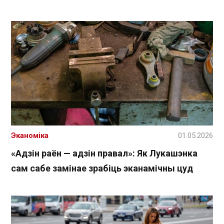
Эканоміка
01.05.2026
«Адзін раён — адзін правал»: Як Лукашэнка
сам сабе замінае зрабіць эканамічны цуд