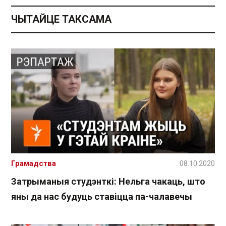
ЧЫТАЙЦЕ ТАКСАМА
Грамадства
08.10.2020
Затрыманыя студэнткі: Нельга чакаць, што
яны да нас будуць ставіцца па-чалавечы