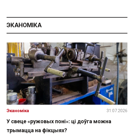
ЭКАНОМІКА
Эканоміка
31.07.2026
У свеце «ружовых поні»: ці доўга можна
трымацца на фікцыях?