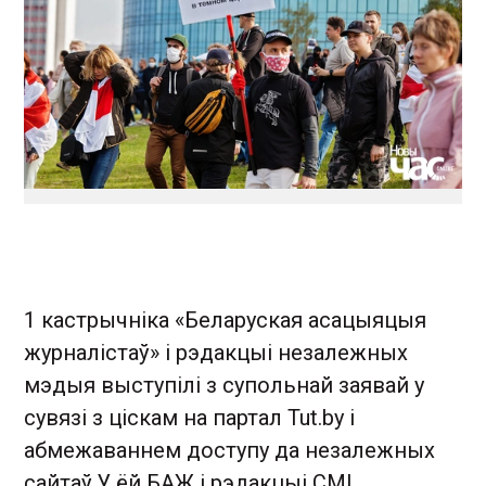
1 кастрычніка «Беларуская асацыяцыя
журналістаў» і рэдакцыі незалежных
мэдыя выступілі з супольнай заявай у
сувязі з ціскам на партал Tut.by і
абмежаваннем доступу да незалежных
сайтаў.У ёй БАЖ і рэдакцыі СМІ