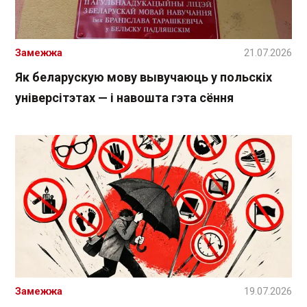
Замежжа
21.07.2026
Як беларускую мову вывучаюць у польскіх
універсітэтах — і навошта гэта сёння
Замежжа
19.07.2026