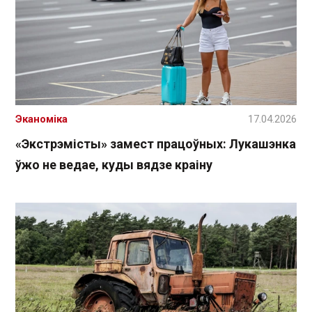
Эканоміка
17.04.2026
«Экстрэмісты» замест працоўных: Лукашэнка
ўжо не ведае, куды вядзе краіну