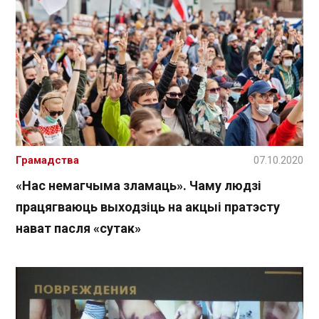
Грамадства
07.10.2020
«Нас немагчыма зламаць». Чаму людзі
працягваюць выходзіць на акцыі пратэсту
нават пасля «сутак»