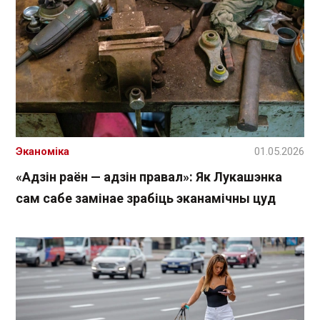
Эканоміка
01.05.2026
«Адзін раён — адзін правал»: Як Лукашэнка
сам сабе замінае зрабіць эканамічны цуд