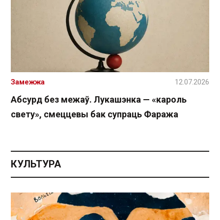
Замежжа
12.07.2026
Абсурд без межаў. Лукашэнка — «кароль
свету», смеццевы бак супраць Фаража
КУЛЬТУРА