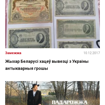
Замежжа
10.12.2017
Жыхар Беларусі хацеў вывезці з Украіны
антыкварныя грошы