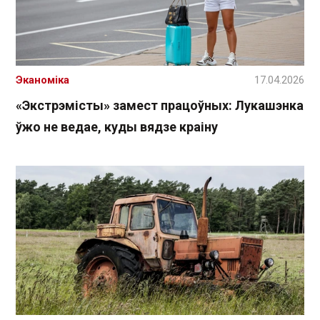
Эканоміка
17.04.2026
«Экстрэмісты» замест працоўных: Лукашэнка
ўжо не ведае, куды вядзе краіну