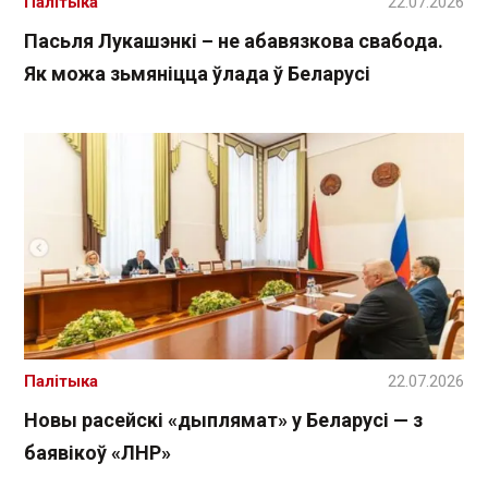
Палітыка
22.07.2026
Пасьля Лукашэнкі – не абавязкова свабода.
Як можа зьмяніцца ўлада ў Беларусі
Палітыка
22.07.2026
Новы расейскі «дыплямат» у Беларусі — з
баявікоў «ЛНР»