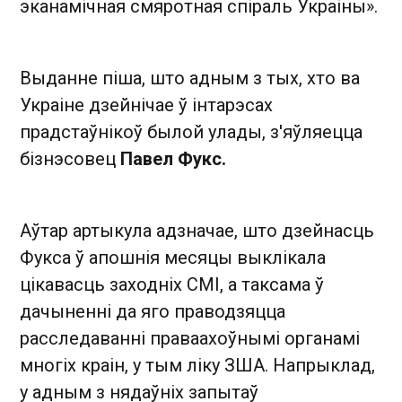
эканамічная смяротная спіраль Украіны».
Выданне піша, што адным з тых, хто ва
Украіне дзейнічае ў інтарэсах
прадстаўнікоў былой улады, з'яўляецца
бізнэсовец
Павел Фукс.
Аўтар артыкула адзначае, што дзейнасць
Фукса ў апошнія месяцы выклікала
цікавасць заходніх СМІ, а таксама ў
дачыненні да яго праводзяцца
расследаванні праваахоўнымі органамі
многіх краін, у тым ліку ЗША. Напрыклад,
у адным з нядаўніх запытаў