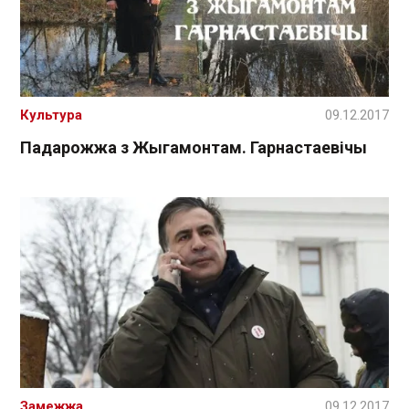
Культура
09.12.2017
Падарожжа з Жыгамонтам. Гарнастаевічы
Замежжа
09.12.2017