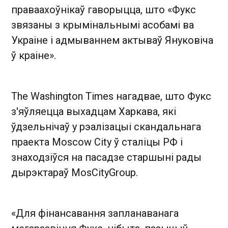
праваахоўнікаў гаворыцца, што «Фукс
звязаны з крымінальнымі асобамі ва
Украіне і адмываннем актываў Януковіча
ў краіне».
The Washington Times нагадвае, што Фукс
з'яўляецца выхадцам Харкава, які
ўдзельнічаў у рэалізацыі скандальнага
праекта Moscow City ў сталіцы РФ і
знаходзіўся на пасадзе старшыні рады
дырэктараў MosCityGroup.
«Для фінансавання запланаванага