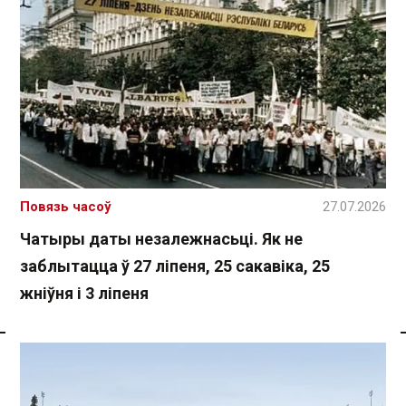
Повязь часоў
27.07.2026
Чатыры даты незалежнасьці. Як не
заблытацца ў 27 ліпеня, 25 сакавіка, 25
жніўня і 3 ліпеня
Спасылка без VPN