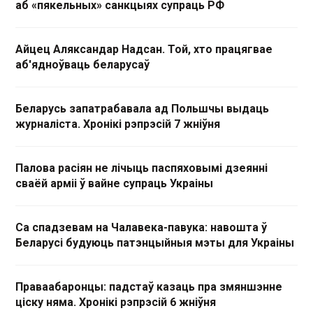
аб «пякельных» санкцыях супраць РФ
Айцец Аляксандар Надсан. Той, хто працягвае
аб'ядноўваць беларусаў
Беларусь запатрабавала ад Польшчы выдаць
журналіста. Хронікі рэпрэсій 7 жніўня
Палова расіян не лічыць паспяховымі дзеянні
сваёй арміі ў вайне супраць Украіны
Са спадзевам на Чалавека-павука: навошта ў
Беларусі будуюць патэнцыйныя мэты для Украіны
Праваабаронцы: падстаў казаць пра змяншэнне
ціску няма. Хронікі рэпрэсій 6 жніўня