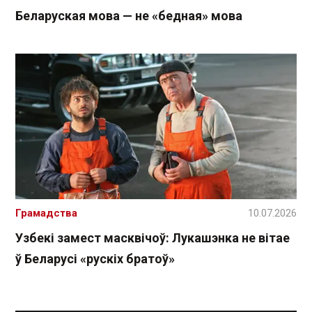
Беларуская мова — не «бедная» мова
Грамадства
10.07.2026
Узбекі замест масквічоў: Лукашэнка не вітае
ў Беларусі «рускіх братоў»