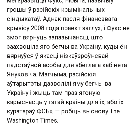
мегаразвіцця Фукс, нібыта, пазычыў
грошы ў расійскіх крымінальных
сіндыкатаў. Аднак пасля фінансавага
крызісу 2008 года праект заглух, і Фукс не
змог вярнуць запазычансці, што
заахвоціла яго бегчы ва Украіну, куды ён
вярнуўся ў якасці нізкаўзроўневай
падстаўной асобы для збеглага кабінета
Януковіча. Магчыма, расійскія
аўтарытэты дазволілі яму бегчы ва
Украіну і жыць там праз ягоную
карыснасць у гэтай краіны для іх, або іх
куратараў ФСБ», — робіць выснову The
Washington Times.