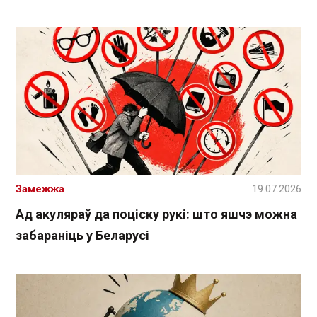
Замежжа
19.07.2026
Ад акуляраў да поціску рукі: што яшчэ можна
забараніць у Беларусі