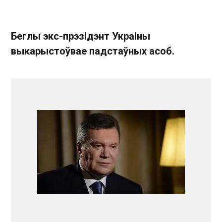
Беглы экс-прэзідэнт Украіны
выкарыстоўвае падстаўных асоб.