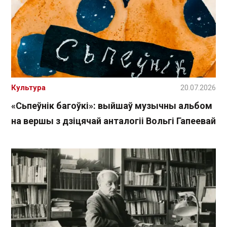
Культура
20.07.2026
«Сьпеўнік багоўкі»: выйшаў музычны альбом
на вершы з дзіцячай анталогіі Вольгі Гапеевай