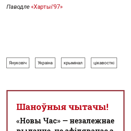
Паводле
«Хартыі'97»
Януковіч
Украіна
крымінал
цікавосткі
Шаноўныя чытачы!
«Новы Час» — незалежнае
выданне, не афіляванае з