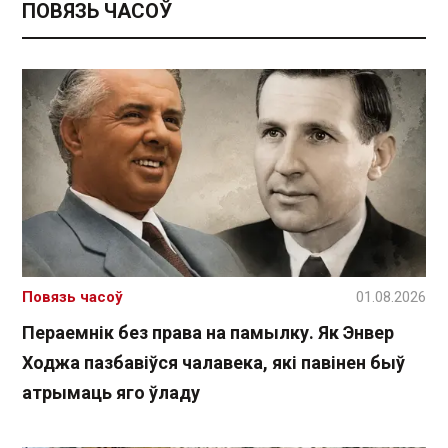
ПОВЯЗЬ ЧАСОЎ
Повязь часоў
01.08.2026
Пераемнік без права на памылку. Як Энвер
Ходжа пазбавіўся чалавека, які павінен быў
атрымаць яго ўладу