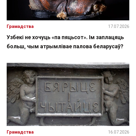
Грамадства
17.07.2026
Узбекі не хочуць «па пяцьсот». Ім заплацяць
больш, чым атрымлівае палова беларусаў?
Грамадства
16.07.2026