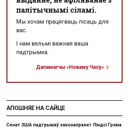
палітычнымі сіламі.
Мы хочам працягваць пісаць для
вас.
І нам вельмі важная ваша
падтрымка.
Дапамагчы «Новаму Часу»
АПОШНЯЕ НА САЙЦЕ
Сенат ЗША падтрымаў законапраект Ліндсі Грэма