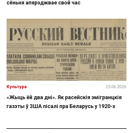
сёньня апярэджвае свой час
Культура
25.06.2026
«Жыць ёй два дні». Як расейскія эмігранцкія
газэты ў ЗША пісалі пра Беларусь у 1920-х