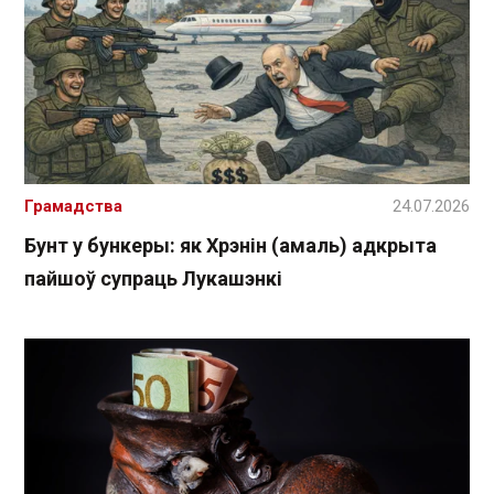
Грамадства
24.07.2026
Бунт у бункеры: як Хрэнін (амаль) адкрыта
пайшоў супраць Лукашэнкі