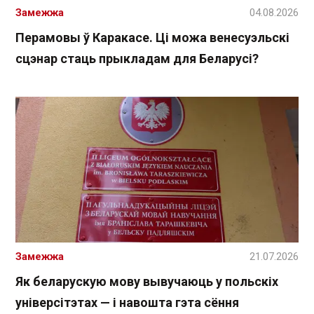
Замежжа
04.08.2026
Перамовы ў Каракасе. Ці можа венесуэльскі
сцэнар стаць прыкладам для Беларусі?
Замежжа
21.07.2026
Як беларускую мову вывучаюць у польскіх
універсітэтах — і навошта гэта сёння