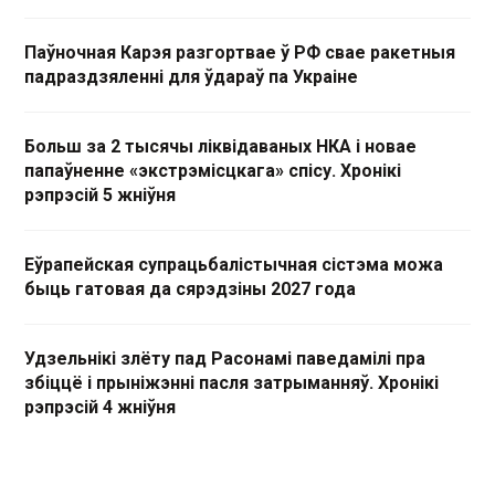
Паўночная Карэя разгортвае ў РФ свае ракетныя
падраздзяленні для ўдараў па Украіне
Больш за 2 тысячы ліквідаваных НКА і новае
папаўненне «экстрэмісцкага» спісу. Хронікі
рэпрэсій 5 жніўня
Еўрапейская супрацьбалістычная сістэма можа
быць гатовая да сярэдзіны 2027 года
Удзельнікі злёту пад Расонамі паведамілі пра
збіццё і прыніжэнні пасля затрыманняў. Хронікі
рэпрэсій 4 жніўня