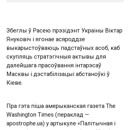
Збеглы ў Расею прэзідэнт Украіны Віктар
Януковіч і ягонае асяроддзе
выкарыстоўваюць падстаўных асоб, каб
скупляць стратэгічныя актывы для
далейшага прасоўвання інтарэсаў
Масквы і дэстабілізацыі абстаноўкі ў
Кіеве.
Пра гэта піша амерыканская газета The
Washington Times (пераклад —
apostrophe.ua) у артыкуле «Палітычная і