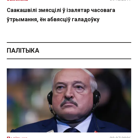
Саакашвілі змясцілі ў ізалятар часовага
ўтрымання, ён абвясціў галадоўку
ПАЛІТЫКА