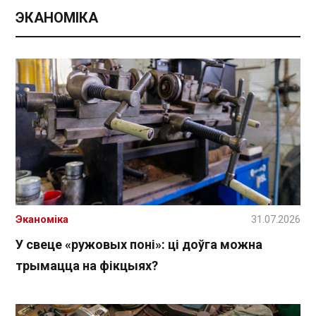
ЭКАНОМІКА
Эканоміка
31.07.2026
У свеце «ружовых поні»: ці доўга можна
трымацца на фікцыях?