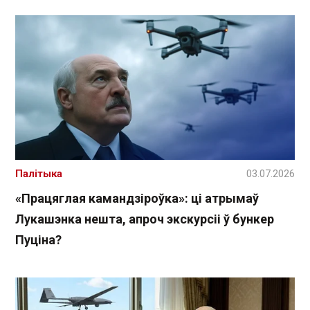
Палітыка
03.07.2026
«Працяглая камандзіроўка»: ці атрымаў
Лукашэнка нешта, апроч экскурсіі ў бункер
Пуціна?