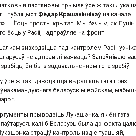
нчатковыя пастановы прымае ўсё ж такі Лукаш
г і публіцыст
Фёдар Крашаніннікаў
на канале
». — Ёсць просты крытэр. Мы бачым, як Пуцін
о ёсць у Расіі, і адпраўляе на фронт.
 цалкам знаходзіцца пад кантролем Расіі, узнік
еларусаў не адправілі ваяваць? Запэўніваю вас
 зрабіць, ён бы з задавальненнем гэта зрабіў.
у ўсё ж такі даводзіцца вырашаць гэта праз
оўнакамандуючага беларускім войскам, мабыць
парог.
аргументы прыводзіць Лукашэнка, як ён гэта
 паўтаруся, калі б Беларусь была дэ-факта цал
Лукашэнка страціў кантроль над сітуацыяй,