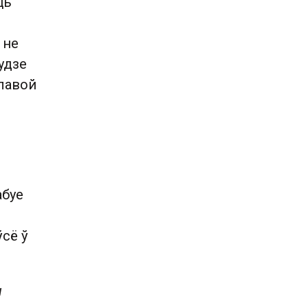
ць
 не
будзе
алавой
абуе
ўсё ў
ы