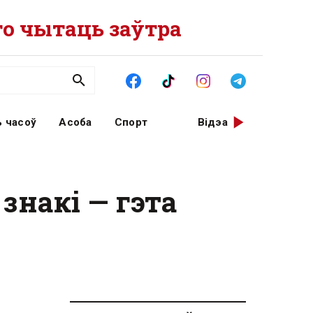
о чытаць заўтра
 часоў
Асоба
Спорт
Відэа
знакі — гэта