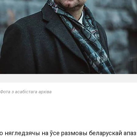
Фота з асабістага архіва
о нягледзячы на ўсе размовы беларускай апаз