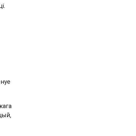
і.
снуе
кага
цый,