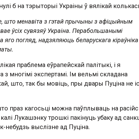
нулі б на тэрыторыі Украіны ў вялікай колькасц
е, што менавіта з гэтай прычыны з афіцыйным
вае ўсіх сувязяў Украіна. Перабольшанымі
а яго погляд, надзяляюць беларускага кіраўніка
маты.
лікая праблема еўрапейскай палітыкі, і я
а з многімі экспертамі. Ім вельмі складана
ай, што, так бы мовіць, пры двары Пуціна не і
то праз кагосьці можна паўплываць на расійс
 калі Лукашэнку трошкі пакінуць убаку ад санк
як-небудзь выслізне ад Пуціна.