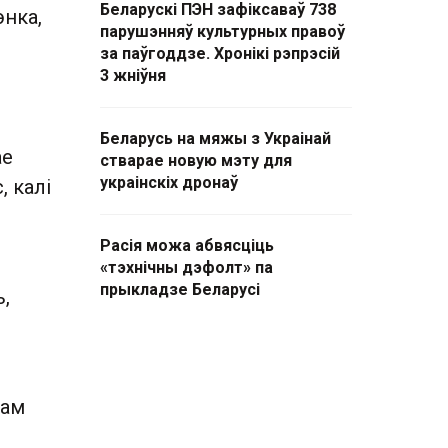
Беларускі ПЭН зафіксаваў 738
энка,
парушэнняў культурных правоў
за паўгоддзе. Хронікі рэпрэсій
3 жніўня
Беларусь на мяжы з Украінай
ае
стварае новую мэту для
украінскіх дронаў
, калі
Расія можа абвясціць
«тэхнічны дэфолт» па
прыкладзе Беларусі
,
кам