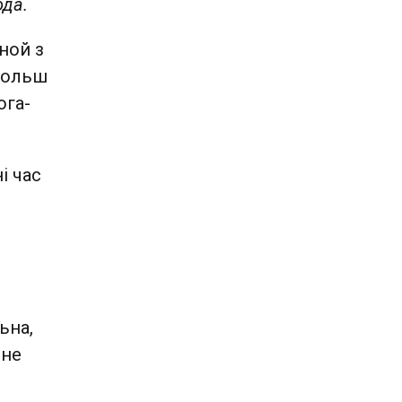
ода.
ной з
 больш
ога-
і час
ьна,
 не