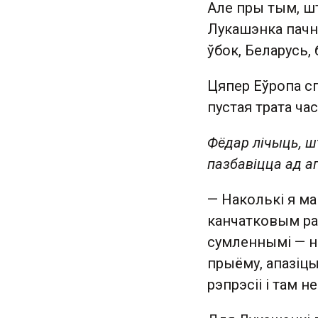
Але пры тым, шт
Лукашэнка пачн
ўбок, Беларусь, 
Цяпер Еўропа сп
пустая трата ча
Фёдар лічыць, ш
пазбавіцца ад ап
— Наколькі я ма
канчатковым раз
сумленнымі — н
прыёму, апазіцы
рэпрэсіі і там 