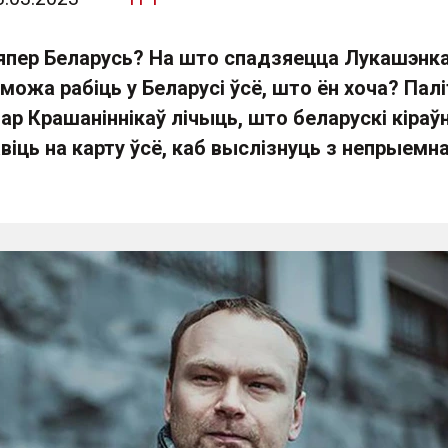
япер Беларусь? На што спадзяецца Лукашэнка?
можа рабіць у Беларусі ўсё, што ён хоча? Пал
ар Крашаніннікаў лічыць, што беларускі кіраўн
віць на карту ўсё, каб выслізнуць з непрыемн