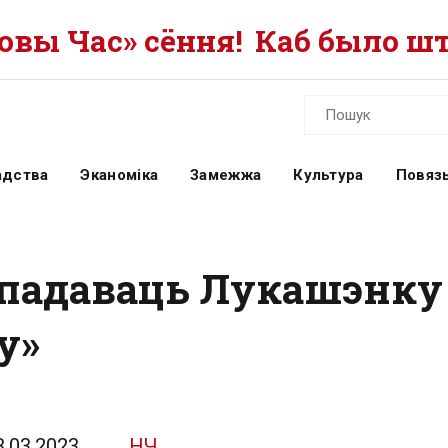
вы Час» сёння!
Каб было шт
адства
Эканоміка
Замежжа
Культура
Повязь
 падаваць Лукашэнку 
у»
3.03.2023
НЧ