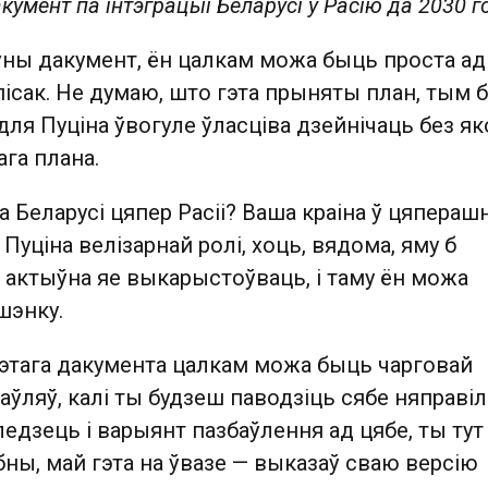
кумент па інтэграцыі Беларусі ў Расію да 2030 г
іўны дакумент, ён цалкам можа быць проста ад
пісак. Не думаю, што гэта прыняты план, тым
ля Пуціна ўвогуле ўласціва дзейнічаць без як
га плана.
да Беларусі цяпер Расіі? Ваша краіна ў цяперашн
 Пуціна велізарнай ролі, хоць, вядома, яму б
 актыўна яе выкарыстоўваць, і таму ён можа
шэнку.
гэтага дакумента цалкам можа быць чарговай
маўляў, калі ты будзеш паводзіць сябе няправіл
дзець і варыянт пазбаўлення ад цябе, ты тут
эбны, май гэта на ўвазе — выказаў сваю версію