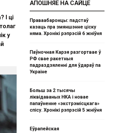
АПОШНЯЕ НА САЙЦЕ
 І ці
Праваабаронцы: падстаў
ітолаг
казаць пра змяншэнне ціску
няма. Хронікі рэпрэсій 6 жніўня
ік у
ай
Паўночная Карэя разгортвае ў
РФ свае ракетныя
падраздзяленні для ўдараў па
Украіне
Больш за 2 тысячы
ліквідаваных НКА і новае
папаўненне «экстрэмісцкага»
спісу. Хронікі рэпрэсій 5 жніўня
Еўрапейская