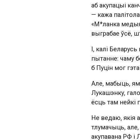
аб акупацыі ка
— кажа палітола
«М*ланка медыя
выграбае ўсё, шт
І, калі Беларусь
пытанне: чаму б
б Пуцін мог гэта
Але, мабыць, ям
Лукашэнку, гал
ёсць там нейкі 
Не ведаю, якія 
тлумачыць, але,
акупавана РФ і 