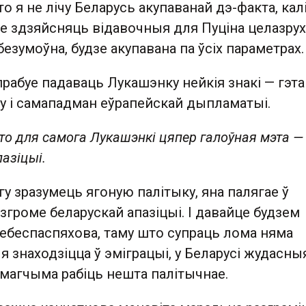
о я не лічу Беларусь акупаванай дэ-факта, кал
е здзяйсняць відавочныя для Пуціна целазрух
безумоўна, будзе акупавана па ўсіх параметрах.
рабуе падаваць Лукашэнку нейкія знакі — гэта
су і самападман еўрапейскай дыпламатыі.
то для самога Лукашэнкі цяпер галоўная мэта —
азіцыі.
гу зразумець ягоную палітыку, яна палягае ў
громе беларускай апазіцыі. І давайце будзем
ебеспаспяхова, таму што супраць лома няма
я знаходзіцца ў эміграцыі, у Беларусі жудасны
немагчыма рабіць нешта палітычнае.