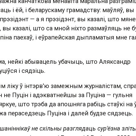
важна канчаткова менавіта маральна разграмі
аць і ёй, і беларускаму грамадству: маўляў, вы
 прэзідэнт — а я прэзідэнт, вы казалі, што мяне
, вы казалі, што са мной ніхто размаўляць не 
ньпіна паехаў, і еўрапейская дыпламатыя мне г
ма, нейкі абывацель убачыць, што Аляксандр
ціўся і сядзіць.
тым ліку ў інтэрв'ю замежным журналістам, спр
н не Пуцін і адэкватнейшы за Пуціна — гульня
яркуе, што трэба да апошняга рабіць стаўкі на 
жа пераседзець Пуціна і далей будзе сядзець.
шаніннікаў не схільны разглядаць сур'ёзна зліт