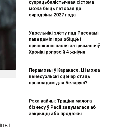
супрацьбалістычная сістэма
можа быць гатовая да
сярэдзіны 2027 года
Удзельнікі злёту пад Расонамі
паведамілі пра збіццё і
прыніжэнні пасля затрыманняў.
Хронікі рэпрэсій 4 жніўня
Перамовы ў Каракасе. Ці можа
венесуэльскі сцэнар стаць
прыкладам для Беларусі?
Рэха вайны: Траціна малога
бізнесу ў Расіі задумалася аб
закрыцці або продажы
іцыі