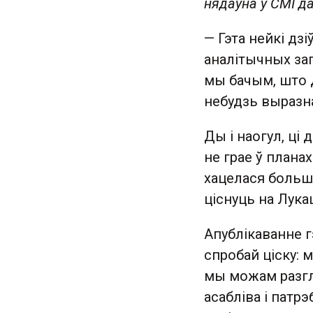
нядаўна ў СМІ да
— Гэта нейкі дз
аналітычных за
мы бачым, што д
небудзь выразна
Ды і наогул, ці 
не грае ў планах
хацелася больш
ціснуць на Лука
Апублікаванне 
спробай ціску: 
мы можам разгле
асабліва і патр