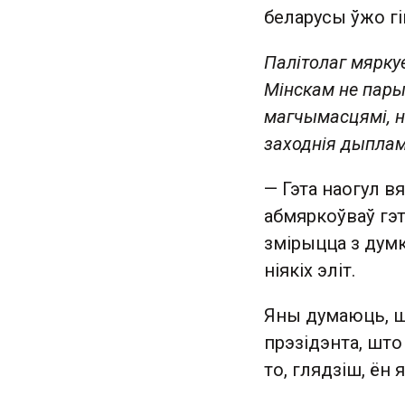
беларусы ўжо гі
Палітолаг мярку
Мінскам не пары
магчымасцямі, н
заходнія дыпла
— Гэта наогул вя
абмяркоўваў гэт
змірыцца з думк
ніякіх эліт.
Яны думаюць, ш
прэзідэнта, што
то, глядзіш, ён 