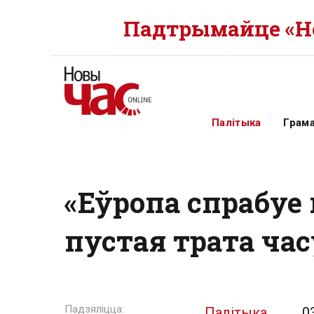
Падтрымайце «Но
Палітыка
Грам
«Еўропа спрабуе
пустая трата час
Палітыка
0