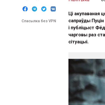
Ці акупаваная ц
сапраўды Пуцін 
Спасылка без VPN
і публіцыст Фёд
чарговы раз ста
сітуацыі.