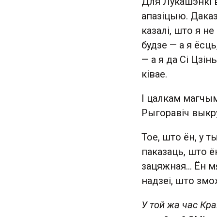
Для Лукашэнкі 
апазіцыю. Даказ
казалі, што я не
будзе — а я ёсць
— а я да Сі Цзі
ківае.
І цалкам магчы
Рыгоравіч выкру
Тое, што ён, у 
паказаць, што ё
зацяжная... Ён м
надзеі, што змо
У той жа час Кра