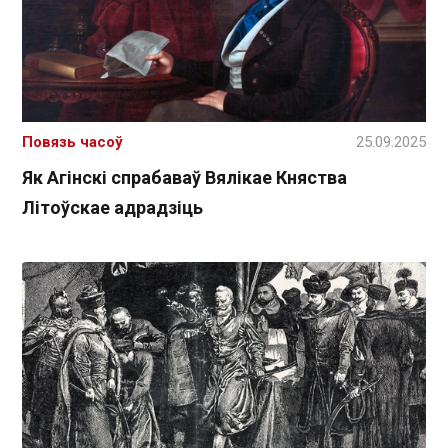
Повязь часоў
25.09.2025
Як Агінскі спрабаваў Вялікае Княства
Літоўскае адрадзіць