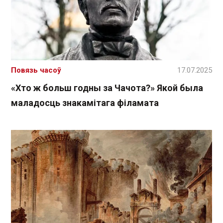
Повязь часоў
17.07.2025
«Хто ж больш годны за Чачота?» Якой была
маладосць знакамітага філамата