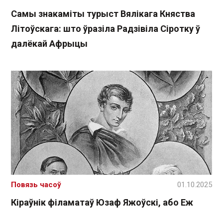
Самы знакаміты турыст Вялікага Княства
Літоўскага: што ўразіла Радзівіла Сіротку ў
далёкай Афрыцы
Повязь часоў
01.10.2025
Кіраўнік філаматаў Юзаф Яжоўскі, або Еж