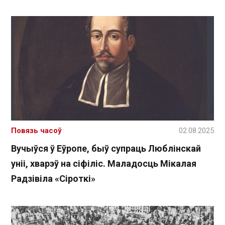
Повязь часоў
02.08.2025
Вучыўся ў Еўропе, быў супраць Люблінскай
уніі, хварэў на сіфіліс. Маладосць Мікалая
Радзівіла «Сіроткі»