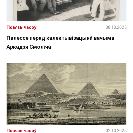
Повязь часоў
08.10.2025
Палессе перад калектывізацыяй вачыма
Аркадзя Смоліча
Повязь часоў
02.10.2025