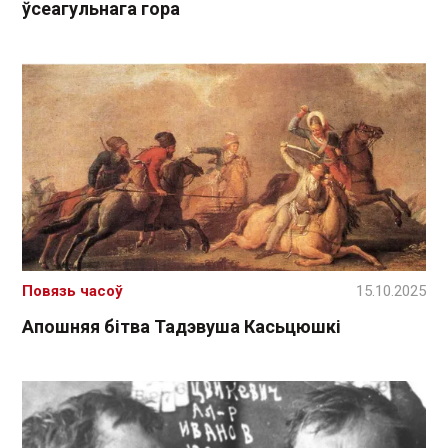
ўсеагульнага гора
Повязь часоў
15.10.2025
Апошняя бітва Тадэвуша Касьцюшкі