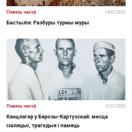
Повязь часоў
14.07.2025
Бастылія: Разбуры турмы муры
Повязь часоў
12.07.2025
Канцлагер у Бярозы-Картузскай: месца
ізаляцыі, трагедыя і памяць