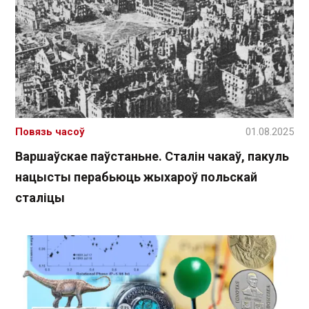
Повязь часоў
01.08.2025
Варшаўскае паўстаньне. Сталін чакаў, пакуль
нацысты перабьюць жыхароў польскай
сталіцы