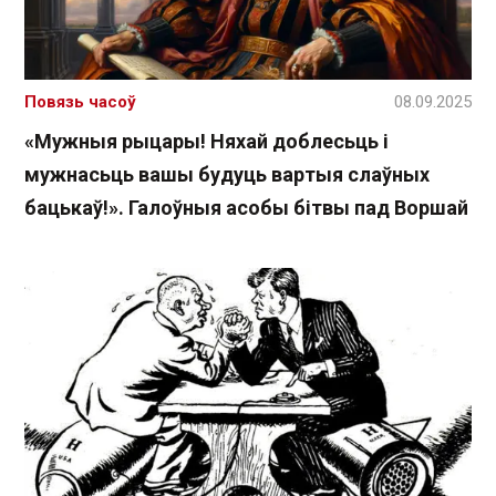
Повязь часоў
08.09.2025
«Мужныя рыцары! Няхай доблесьць і
мужнасьць вашы будуць вартыя слаўных
бацькаў!». Галоўныя асобы бітвы пад Воршай