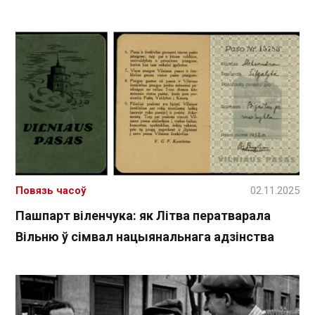
Повязь часоў
02.11.2025
Пашпарт віленчука: як Літва ператварала
Вільню ў сімвал нацыянальнага адзінства