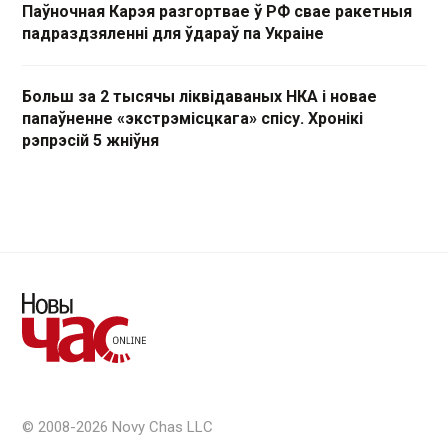
Паўночная Карэя разгортвае ў РФ свае ракетныя
падраздзяленні для ўдараў па Украіне
Больш за 2 тысячы ліквідаваных НКА і новае
папаўненне «экстрэмісцкага» спісу. Хронікі
рэпрэсій 5 жніўня
© 2008-2026 Novy Chas LLC