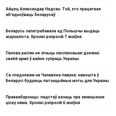
Айцец Аляксандар Надсан. Той, хто працягвае
аб'ядноўваць беларусаў
Беларусь запатрабавала ад Польшчы выдаць
журналіста. Хронікі рэпрэсій 7 жніўня
Палова расіян не лічыць паспяховымі дзеянні
сваёй арміі ў вайне супраць Украіны
Са спадзевам на Чалавека-павука: навошта ў
Беларусі будуюць патэнцыйныя мэты для Украіны
Праваабаронцы: падстаў казаць пра змяншэнне
ціску няма. Хронікі рэпрэсій 6 жніўня