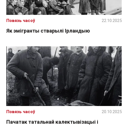
Повязь часоў
22.10.2025
Як эмігранты стварылі Ірландыю
Повязь часоў
20.10.2025
Пачатак татальнай калектывізацыі і