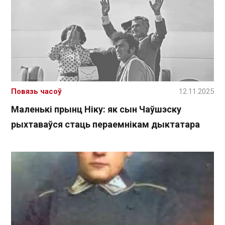
Повязь часоў
12.11.2025
Маленькі прынц Ніку: як сын Чаўшэску
рыхтаваўся стаць пераемнікам дыктатара