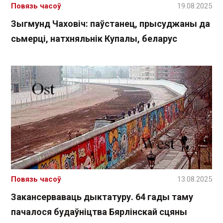
Повязь часоў
19.08.2025
Зыгмунд Чаховіч: паўстанец, прысуджаны да
сьмерці, натхняльнік Купалы, беларус
Повязь часоў
13.08.2025
Закансерваваць дыктатуру. 64 гады таму
пачалося будаўніцтва Бярлінскай сцяны