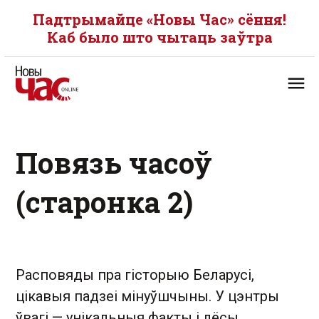
Падтрымайце «Новы Час» сёння!
Каб было што чытаць заўтра
Повязь часоў
(старонка 2)
Расповяды пра гісторыю Беларусі,
цікавыя падзеі мінуўшчыны. У цэнтры
ўвагі — унікальныя факты і лёсы,