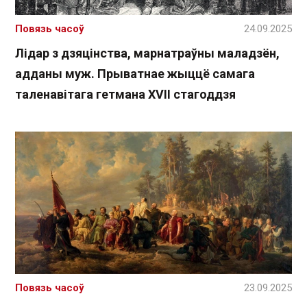
Повязь часоў
24.09.2025
Лідар з дзяцінства, марнатраўны маладзён,
адданы муж. Прыватнае жыццё самага
таленавітага гетмана XVII стагоддзя
Повязь часоў
23.09.2025