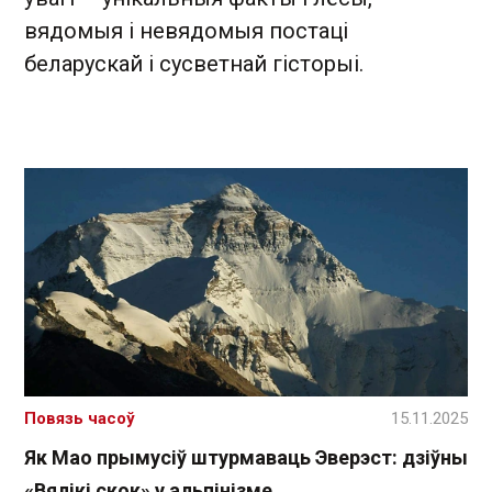
вядомыя і невядомыя постаці
беларускай і сусветнай гісторыі.
Повязь часоў
15.11.2025
Як Мао прымусіў штурмаваць Эверэст: дзіўны
«Вялікі скок» у альпінізме