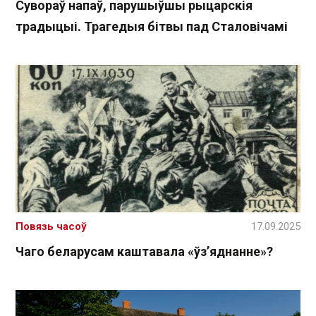
Сувораў напаў, парушыўшы рыцарскія
традыцыі. Трагедыя бітвы пад Сталовічамі
Повязь часоў
17.09.2025
Чаго беларусам каштавала «ўз’яднанне»?