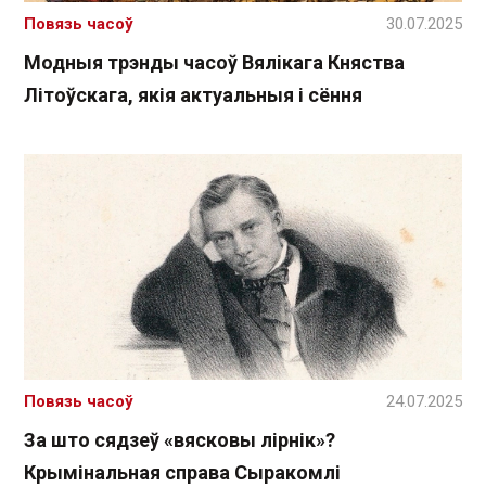
Повязь часоў
30.07.2025
Модныя трэнды часоў Вялікага Княства
Літоўскага, якія актуальныя і сёння
Повязь часоў
24.07.2025
За што сядзеў «вясковы лірнік»?
Крымінальная справа Сыракомлі