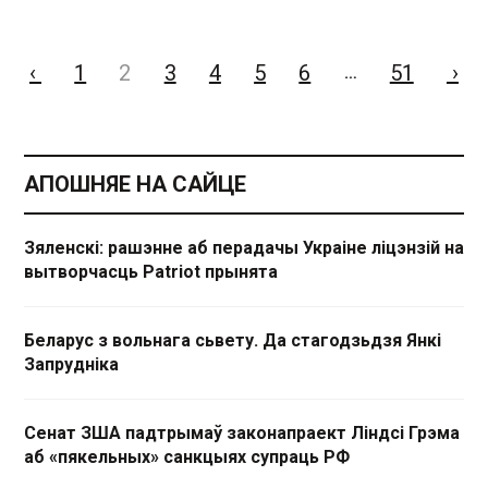
‹
1
2
3
4
5
6
51
›
…
АПОШНЯЕ НА САЙЦЕ
Зяленскі: рашэнне аб перадачы Украіне ліцэнзій на
вытворчасць Patriot прынята
Беларус з вольнага сьвету. Да стагодзьдзя Янкі
Запрудніка
Сенат ЗША падтрымаў законапраект Ліндсі Грэма
аб «пякельных» санкцыях супраць РФ