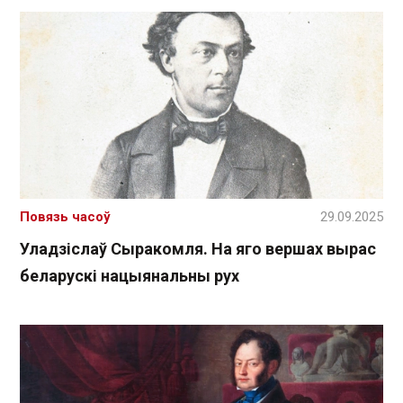
Повязь часоў
29.09.2025
Уладзіслаў Сыракомля. На яго вершах вырас
беларускі нацыянальны рух