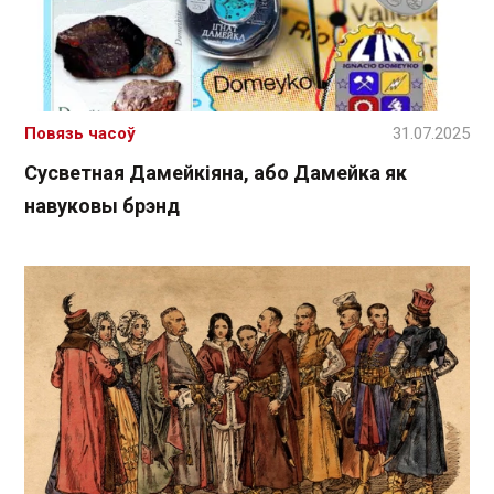
Повязь часоў
31.07.2025
Сусветная Дамейкіяна, або Дамейка як
навуковы брэнд