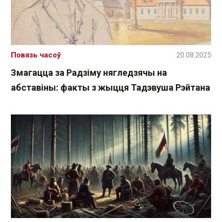
Повязь часоў
20.08.2025
Змагацца за Радзіму нягледзячы на
абставіны: факты з жыцця Тадэвуша Рэйтана