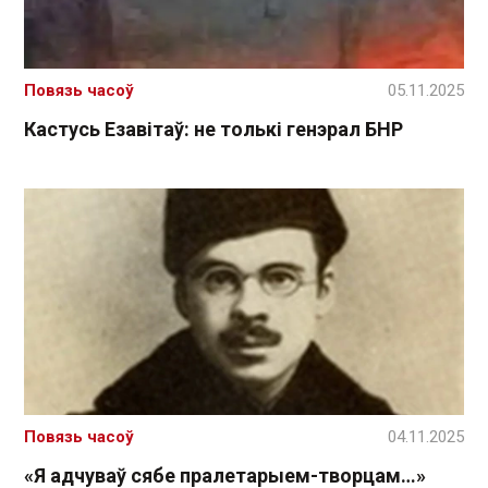
Повязь часоў
05.11.2025
Кастусь Езавітаў: не толькі генэрал БНР
Повязь часоў
04.11.2025
«Я адчуваў сябе пралетарыем-творцам…»