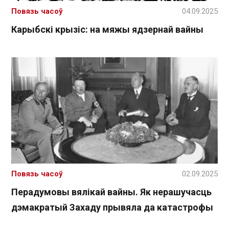
Повязь часоў
04.09.2025
Карыбскі крызіс: на мяжы ядзернай вайны
Повязь часоў
02.09.2025
Перадумовы вялікай вайны. Як нерашучасць
дэмакратый Захаду прывяла да катастрофы