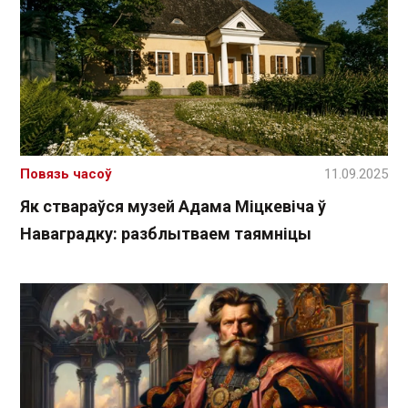
Повязь часоў
11.09.2025
Як ствараўся музей Адама Міцкевіча ў
Наваградку: разблытваем таямніцы