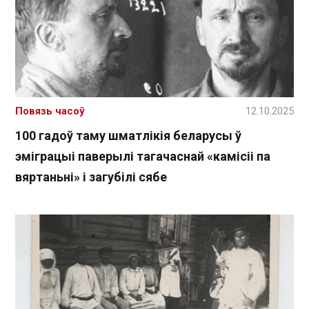
Повязь часоў
12.10.2025
100 гадоў таму шматлікія беларусы ў
эміграцыі паверылі тагачаснай «камісіі па
вяртаньні» і загубілі сябе