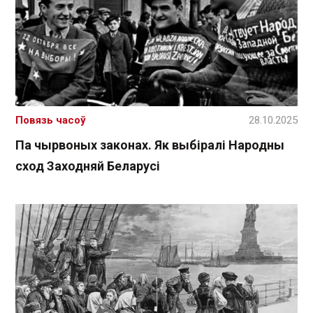
Повязь часоў
28.10.2025
Па чырвоных законах. Як выбіралі Народны
сход Заходняй Беларусі