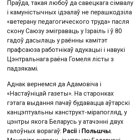
Праўда, такая любоў да савецкага сімвалу
і камуністычных ідэалаў не перашкодзіла
«ветерану педагогического труда» пасля
скону Саюзу эміграваць у Ізраіль і ў 80
гадоў дасылаць у раённы камітэт
прафсаюза работнікаў адукацыі і навукі
Цэнтральнага раёна Гомеля лісты з
падзякамі.
Аднак вернемся да Адамовіча і
«Настаўніцай газеты». На старонках
гэтага выдання пачаў будавацца аўтарскі
канцэптуальны канструкт-мірапогляд, у
цэнтры якога Беларусь у атачэнні двух
галоўных ворагаў:
Расіі
і
Польшчы
.