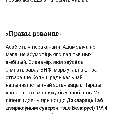
«Правы рэванш»
Асабістыя перакананні Адамовіча не
маглі не абумовіць яго палітычных
амбіцый. Славамір, якія заўсёды
сімпатызаваў БНФ, марыў, аднак, пра
стварэнне больш радыкальнай
нацыяналістычнай арганізацыі. Першы
крок на гэтым шляху быў зроблены 27
ліпеня (дзень прыняцця
Дэкларацыі аб
дзяржаўным суверэнітэце Беларусі
) 1994