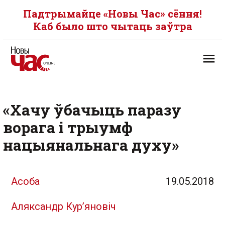
Падтрымайце «Новы Час» сёння!
Каб было што чытаць заўтра
«Хачу ўбачыць паразу
ворага і трыумф
нацыянальнага духу»
Асоба
19.05.2018
Аляксандр Кур’яновіч