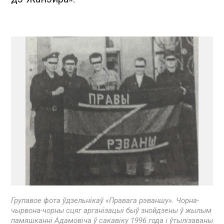
Групавое фота ўдзельнікаў «Правага рэваншу». Чорна-
чырвона-чорны сцяг арганізацыі быў знойдзены ў жылым
памяшканні Адамовіча ў сакавіку 1996 года і ўтылізаваны