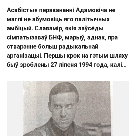
Асабістыя перакананні Адамовіча не
маглі не абумовіць яго палітычных
амбіцый. Славамір, якія заўсёды
сімпатызаваў БНФ, марыў, аднак, пра
стварэнне больш радыкальнай
арганізацыі. Першы крок на гэтым шляху
быў зроблены 27 ліпеня 1994 года, калі...