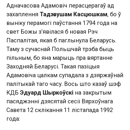
Адначасова Адамовіч перасцерагаў ад
захаплення
Тадэвушам Касцюшкам
, бо ў
выніку перамогі паўстання 1794 года на
свет Божы з’явілася б новая Рэч
Паспалітая, якая б паглынула Беларусь.
Таму з сучаснай Польшчай трэба быць
пільным, бо яна марыць пра вяртанне
Заходняй Беларусі. Такая пазіцыя
Адамовіча цалкам супадала з дзяржаўнай
палітыкай таго часу. Вось што казаў шэф
КДБ
Эдуард Шыркоўскі
на закрытым
пасяджэнні дзясятай сесіі Вярхоўнага
Савета 12 склікання 11 лістапада 1992
года: