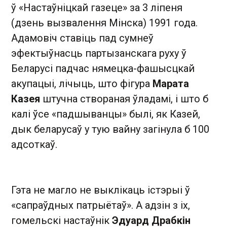
ў «Настаўніцкай газеце» за 3 ліпеня
(дзень вызвалення Мінска) 1991 года.
Адамовіч ставіць пад сумнеў
эфектыўнасць партызанскага руху ў
Беларусі падчас нямецка-фашысцкай
акупацыі, лічыць, што фігура
Марата
Казея
штучна створаная ўладамі, і што б
калі ўсе «падшыванцы» былі, як Казей,
дык беларусаў у тую вайну загінула б 100
адсоткаў.
Гэта не магло не выклікаць істэрыі ў
«сапраўдных патрыётаў». А адзін з іх,
гомельскі настаўнік
Эдуард Драбкін