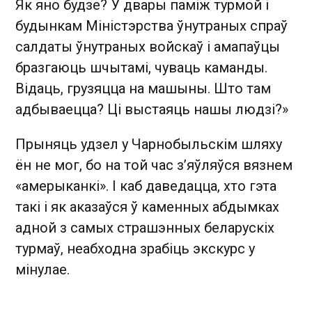
Як яно будзе? У двары паміж турмой i
будынкам Міністэрства ўнутраных спраў
салдаты ўнутраных войскаў i амапаўцы
бразгаюць шчытамі, чуваць каманды.
Відаць, грузяцца на машыны. Што там
адбываецца? Ці выстаяць нашы людзі?»
Прыняць удзел у Чарнобыльскім шляху
ён не мог, бо на той час з’яўляўся вязнем
«амерыканкі». І каб даведацца, хто гэта
такі і як аказаўся ў каменных абдымках
адной з самых страшэнных беларускіх
турмаў, неабходна зрабіць экскурс у
мінулае.