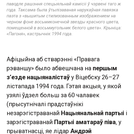
паводле рашэння спецыяльнай камісіі ў чэрвені таго ж
года. Таксама была ўтылізаваная нарукаўная павязка
паэта з «вышитым стилизованным изображением на
черном фоне восьмиконечной звезды красного цвета,
помещенной в восьмиугольник белого цвета». Крыніца:
«Пагоня», кастрычнік 1994 года.
Афіцыйна аб стварэнні «Правага
рэваншу» было абвешчана на
першым
з’езде нацыяналістаў
у Віцебску 26–27
лістапада 1994 года. Гэтая акцыя, у якой
узялі ўдзел больш за 60 чалавек
(прысутнічалі прадстаўнікі
незарэгістраванай
Нацыянальнай партыі
і
зарэгістраванай
Партыі аматараў піва
, у
прыватнасці, яе лідар
Андрэй