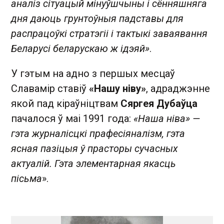
аналіз сітуацый мінуўшчыны і сённяшняга
дня даюць грунтоўныя падставы для
распрацоўкі стратэгіі і тактыкі заваявання
Беларусі беларускаю ж ідэяй»
.
У гэтым на адно з першых месцаў
Славамір ставіў
«Нашу ніву»
, адраджэнне
якой пад кіраўніцтвам
Сяргея Дубаўца
пачалося ў маі 1991 года:
«Наша ніва» —
гэта журналісцкі прафесіяналізм, гэта
ясная пазіцыя ў прасторы сучасных
актуалій. Гэта элементарная якасць
пісьма
».