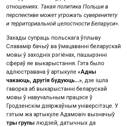
отношениях. Такая политика Польши в
перспективе может угрожать суверенитету
и территориальной целостности Беларуси
».
Захады супраць польскага ўплыву
Славамір бачыў ва ўмацаванні беларускай
мовы ў заходніх рэгіёнах, пашырэнні
сфераў яе выкарыстання. Гэта было
адлюстравана ў артыкуле
«Адны
чакаюць, другія будуюць…»
, дзе ішла
гаворка аб выкарыстанні беларускай
мовы ў навучальным працэсе ў
Гродзенскім дзяржаўным універсітэце. У
гэтым жа артыкуле Адамовіч вызначыў
тры групы
людзей, датычных да