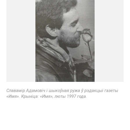
Славамір Адамовіч і шыкоўная ружа ў рэдакцыі газеты
«Имя». Крыніца: «Имя», люты 1997 года.