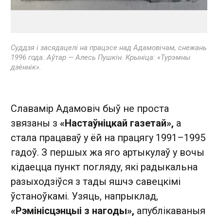
Суддзя і засядацелі на працэсе над Адамовічам, снежань
1996 года. Аўтар — Алесь Пушкін. Крыніца: «Турэмны
дзённік».
Славамір Адамовіч быў не проста
звязаны з
«Настаўніцкай газетай»,
а
стала працаваў у ёй на працягу 1991–1995
гадоў. З першых жа яго артыкулаў у вочы
кідаецца пункт погляду, які радыкальна
разыходзіўся з тады яшчэ савецкімі
ўстаноўкамі. Узяць, напрыклад,
«Рэмінісцэнцыі з нагоды»,
апублікаваныя