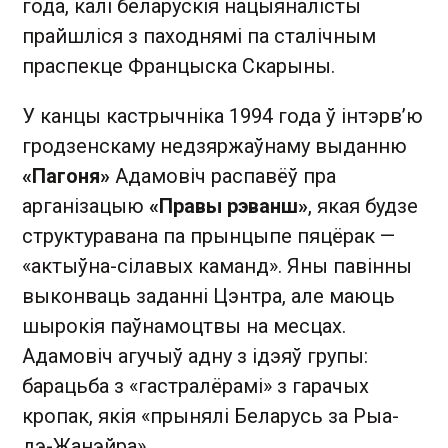
года, калі беларускія нацыяналісты
прайшліся з паходнямі па сталічным
праспекце Францыска Скарыны.
У канцы кастрычніка 1994 года ў інтэрв’ю
гродзенскаму недзяржаўнаму выданню
«Пагоня»
Адамовіч распавёў пра
арганізацыю
«Правы рэванш»
, якая будзе
структуравана па прынцыпе пяцёрак —
«актыўна-сілавых каманд». Яны павінны
выконваць заданні Цэнтра, але маюць
шырокія паўнамоцтвы на месцах.
Адамовіч агучыў адну з ідэяў групы:
барацьба з «гастралёрамі» з гарачых
кропак, якія «прынялі Беларусь за Рыа-
дэ-Жанэйра».