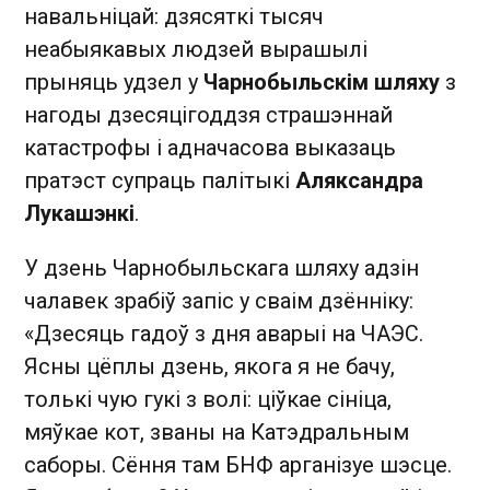
навальніцай: дзясяткі тысяч
неабыякавых людзей вырашылі
прыняць удзел у
Чарнобыльскім шляху
з
нагоды дзесяцігоддзя страшэннай
катастрофы і адначасова выказаць
пратэст супраць палітыкі
Аляксандра
Лукашэнкі
.
У дзень Чарнобыльскага шляху адзін
чалавек зрабіў запіс у сваім дзённіку:
«Дзесяць гадоў з дня аварыі на ЧАЭС.
Ясны цёплы дзень, якога я не бачу,
толькі чую гукі з волі: ціўкае сініца,
мяўкае кот, званы на Катэдральным
саборы. Сёння там БНФ арганізуе шэсце.