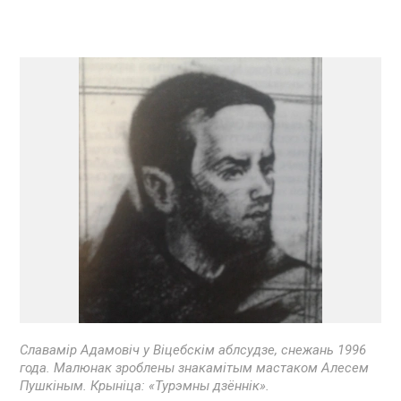
Славамір Адамовіч у Віцебскім аблсудзе, снежань 1996
года. Малюнак зроблены знакамітым мастаком Алесем
Пушкіным. Крыніца: «Турэмны дзённік».