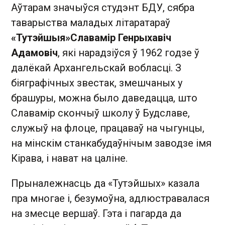
Аўтарам значыўся студэнт БДУ, сябра
таварыства маладых літаратараў
«Тутэйшыя»
Славамір Генрыхавіч
Адамовіч
, які нарадзіўся ў 1962 годзе ў
далёкай Архангельскай вобласці. З
біяграфічных звестак, змешчаных у
брашуры, можна было даведацца, што
Славамір скончыў школу ў Будславе,
служыў на флоце, працаваў на чыгунцы,
на мінскім станкабудаўнічым заводзе імя
Кірава, і нават на цаліне.
Прыналежнасць да «Тутэйшых» казала
пра многае і, безумоўна, адлюстравалася
на змесце вершаў. Гэта і пагарда да