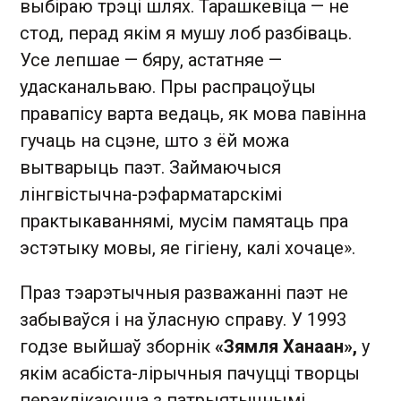
выбіраю трэці шлях. Тарашкевіца — не
стод, перад якім я мушу лоб разбіваць.
Усе лепшае — бяру, астатняе —
удасканальваю. Пры распрацоўцы
правапісу варта ведаць, як мова павінна
гучаць на сцэне, што з ёй можа
вытварыць паэт. Займаючыся
лінгвістычна-рэфарматарскімі
практыкаваннямі, мусім памятаць пра
эстэтыку мовы, яе гігіену, калі хочаце».
Праз тэарэтычныя разважанні паэт не
забываўся і на ўласную справу. У 1993
годзе выйшаў зборнік
«Зямля Ханаан»,
у
якім асабіста-лірычныя пачуцці творцы
пераклікаюцца з патрыятычнымі.