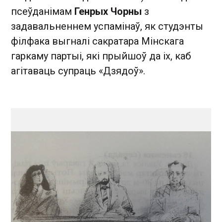
псеўданімам
Генрых Чорны
з
задавальненнем успамінаў, як студэнты
філфака выгналі сакратара Мінскага
гаркаму партыі, які прыйшоў да іх, каб
агітаваць супраць «Дзядоў».