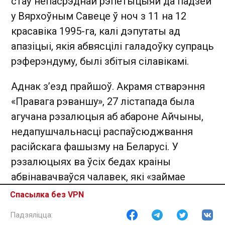
стаў непасрэднай рэпетыцыяй да падзей
у Вярхоўным Савеце ў ноч з 11 на 12
красавіка 1995-га, калі дэпутаты ад
апазіцыі, якія абвясцілі галадоўку супраць
рэферэндуму, былі збітыя сілавікамі.
Аднак з’езд прайшоў. Акрамя стварэння
«Правага рэваншу», 27 лістапада была
агучана рэзалюцыя аб абароне Айчыны,
недапушчальнасці распаўсюджвання
расійскага фашызму на Беларусі. У
рэзалюцыях ва ўсіх бедах краіны
абвінавачваўся чалавек, які «займае
пасаду прэзідэнта». Пад старшынствам
Спасылка без VPN
Адамовіча быў утвораны аргкамітэт, які
павінен быў займацца падрыхтоўкай