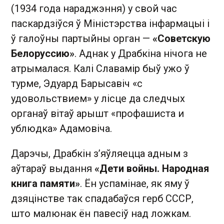
(1934 года нараджэння) у свой час
паскардзіўся ў Міністэрства інфармацыі і
ў галоўны партыйны орган —
«Советскую
Белоруссию»
. Аднак у Драбкіна нічога не
атрымалася. Калі Славамір быў ужо ў
турме, Эдуард Барысавіч «с
удовольствием» у лісце да следчых
органаў вітаў арышт «профашиста и
ублюдка» Адамовіча.
Дарэчы, Драбкін з’яўляецца адным з
аўтараў выдання
«Дети войны. Народная
книга памяти»
. Ён успамінае, як яму ў
дзяцінстве так спадабаўся герб СССР,
што малюнак ён павесіў над ложкам.