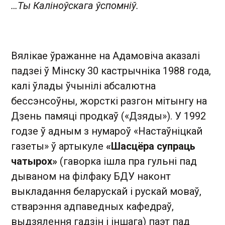
…Ты Каліноўскага ўспомніў.
Вялікае ўражанне на Адамовіча аказалі
падзеі ў Мінску 30 кастрычніка 1988 года,
калі ўлады ўчынілі абсалютна
бессэнсоўны, жорсткі разгон мітынгу на
Дзень памяці продкаў («Дзяды»). У 1992
годзе ў адным з нумароў «Настаўніцкай
газеты» ў артыкуле
«Шасцёра супраць
чатырох»
(гаворка ішла пра гульні пад
дываном на філфаку БДУ наконт
выкладання беларускай і рускай моваў,
стварэння адпаведных кафедраў,
выдзялення гадзін і іншага) паэт пад