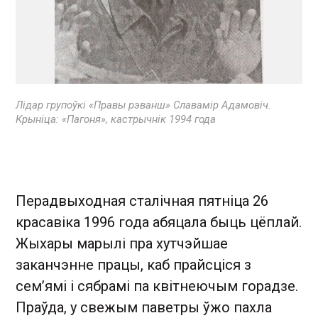
Лідар групоўкі «Правы рэванш» Славамір Адамовіч.
Крыніца: «Пагоня», кастрычнік 1994 года
Перадвыходная сталічная пятніца 26
красавіка 1996 года абяцала быць цёплай.
Жыхары марылі пра хутчэйшае
заканчэнне працы, каб прайсціся з
сем’ямі і сябрамі па квітнеючым горадзе.
Праўда, у свежым паветры ўжо пахла