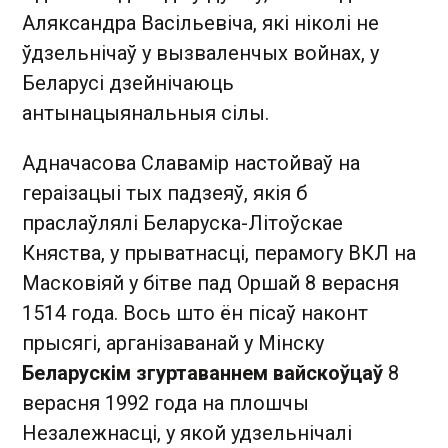
Аляксандра Васільевіча, які ніколі не
ўдзельнічаў у вызваленчых войнах, у
Беларусі дзейнічаюць
антынацыянальныя сілы.
Адначасова Славамір настойваў на
гераізацыі тых падзеяў, якія б
праслаўлялі Беларуска-Літоўскае
Княства, у прыватнасці, перамогу ВКЛ на
Масковіяй у бітве пад Оршай 8 верасня
1514 года. Вось што ён пісаў наконт
прысягі, арганізаванай у Мінску
Беларускім згуртаваннем вайскоўцаў
8
верасня 1992 года на плошчы
Незалежнасці, у якой удзельнічалі