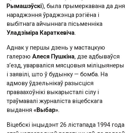
Рымашэўскі
), была прымеркавана да дня
нараджэння ўраджэнца рэгіёна і
выбітнага айчыннага пісьменніка
Уладзіміра Караткевіча
.
Аднак у першы дзень у мастацкую
галерэю
Алеся Пушкіна
, дзе адбываўся
з’езд, уварваліся мясцовыя міліцыянеры
і заявілі, што ў будынку — бомба. На
адмову ўдзельнікаў разысціся
праваахоўнікі выкарысталі сілу і
траўмавалі журналіста віцебскага
выдання
«Выбар»
.
Віцебскі інцыдэнт 26 лістапада 1994 года