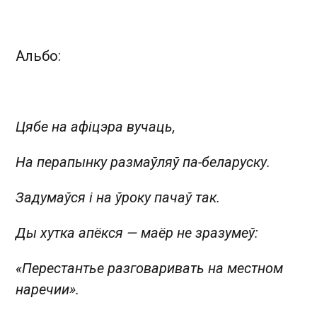
Альбо:
Цябе на афіцэра вучаць,
На перапынку размаўляў па-беларуску.
Задумаўся і на ўроку пачаў так.
Ды хутка апёкся — маёр не зразумеў:
«Перестантье разговаривать на местном
наречии».