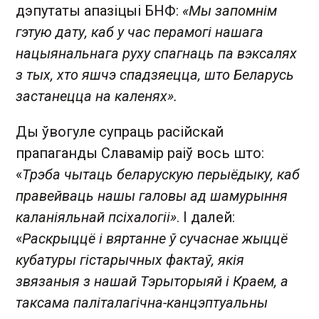
дэпутаты апазіцыі БНФ:
«Мы запомнім
гэтую дату, каб у час перамогі нашага
нацыянальнага руху спагнаць па вэксалях
з тых, хто яшчэ спадзяецца, што Беларусь
застанецца на каленях».
Ды ўвогуле супраць расійскай
прапаганды Славамір раіў вось што:
«
Трэба чытаць беларускую перыёдыку, каб
правейваць нашы галовы ад шамурыння
каланіяльнай псіхалогіі»
. І далей:
«
Раскрыццё і вяртанне ў сучаснае жыццё
кубатуры гістарычных фактаў, якія
звязаныя з нашай Тэрыторыяй і Краем, а
таксама паліталагічна-канцэптуальны