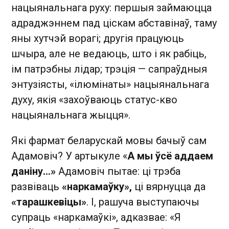
нацыянальнага руху: першыя займаюцца
адраджэннем пад ціскам абставінаў, таму
яны хутчэй ворагі; другія працуюць
шчыра, але не ведаюць, што і як рабіць,
ім патрэбны лідар; трэція — сапраўдныя
энтузіясты, «ілюмінаты» нацыянальнага
духу, якія «захоўваюць статус-кво
нацыянальнага жыцця».
Які фармат беларускай мовы бачыў сам
Адамовіч? У артыкуле «
А мы ўсё аддаем
даніну…»
Адамовіч пытае: ці трэба
развіваць
«наркамаўку»,
ці вярнуцца да
«тарашкевіцы»
. І, рашуча выступаючы
супраць «наркамаўкі», адказвае: «Я