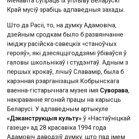
Менавіта супраць іх уплыву Беларускі
Край мусіў зрабіць адпаведныя захады.
Што да Расіі, то, на думку Адамовіча,
дзейным сродкам было б развянчанне
іміджу расійска-савецкіх «станоўчых
герояў», які дзесяццігоддзямі ўбіваўся ў
галовы школьнікаў і студэнтаў. Адным з
першых крокаў, лічыў Славамір, была б
карэнная рэарганізацыя Кобрынскага
ваенна-гістарычнага музея імя
Суворава
,
накіраванне ягонай працы на карысць
Беларусі. У адпаведным артыкуле
«Дэканструкцыя культу»
ў «Настаўніцкай
газеце» ад 28 красавіка 1994 года
Адамовіч даводзіў думку, што пад імем