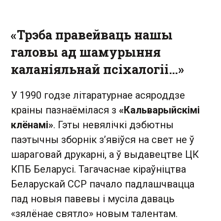
«Трэба правейваць нашы
галовы ад шамурыння
каланіяльнай псіхалогіі…»
У 1990 годзе літаратурнае асяроддзе
краіны пазнаёмілася з
«Кальварыйскімі
клёнамі»
. Гэты невялічкі дэбютны
паэтычны зборнік з’явіўся на свет не ў
шараговай друкарні, а ў выдавецтве ЦК
КПБ Беларусі. Тагачаснае кіраўніцтва
Беларускай ССР пачало падлашчвацца
пад новыя павевы і мусіла даваць
«зялёнае святло» новым талентам.