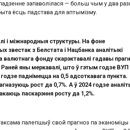
падзенне запаволілася — больш чым у два раз
быта ёсць падстава для аптымізму.
лі і міжнародныя структуры. На фоне
х звестак з Белстата і Нацбанка аналітыкі
 валютнага фонду скарэктавалі гадавы праг
. Раней яны меркавалі, што ў гэтым годзе ВУП
 годзе паднімецца на 0,5 адсоткавага пункта.
агназуюць рост да 0,7%. А ў 2024 годзе аналіт
чакаюць паскарэння росту да 1,2%.
таксама палепшыў свой прагноз па эканоміцы