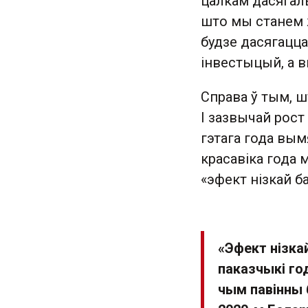
цалкам дасягальн
што мы станем ж
будзе дасягацц
інвестыцый, а 
Справа ў тым, ш
І зазвычай рост
гэтага года вым
красавіка года м
«эфект нізкай б
«Эфект нізкай
паказчыкі г
чым павінны 