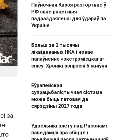
Паўночная Карэя разгортвае ў
РФ свае ракетныя
падраздзяленні для ўдараў па
Украіне
Больш за 2 тысячы
ліквідаваных НКА і новае
папаўненне «экстрэмісцкага»
спісу. Хронікі рэпрэсій 5 жніўня
Еўрапейская
супрацьбалістычная сістэма
можа быць гатовая да
сярэдзіны 2027 года
сі за
ені
Удзельнікі злёту пад Расонамі
паведамілі пра збіццё і
што
прыніжэнні пасля затрыманняў.