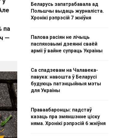
 у
Беларусь запатрабавала ад
 Але
Польшчы выдаць журналіста.
Хронікі рэпрэсій 7 жніўня
% па
ч —
Палова расіян не лічыць
паспяховымі дзеянні сваёй
арміі ў вайне супраць Украіны
Са спадзевам на Чалавека-
павука: навошта ў Беларусі
будуюць патэнцыйныя мэты
для Украіны
Праваабаронцы: падстаў
казаць пра змяншэнне ціску
няма. Хронікі рэпрэсій 6 жніўня