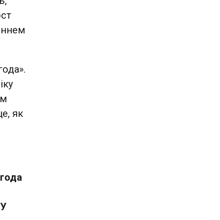
ь,
ост
еннем
года».
іку
ам
е, як
 года
,
 У