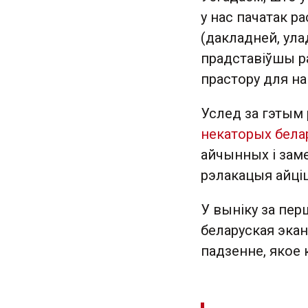
у нас пачатак ра
(дакладней, ул
прадставіўшы р
прастору для на
Услед за гэтым
некаторых белар
айчынных і зам
рэлакацыя айціш
У выніку за пер
беларуская экан
падзенне, якое 