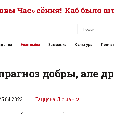
вы Час» сёння!
Каб было шт
адства
Эканоміка
Замежжа
Культура
Повязь
 прагноз добры, але 
25.04.2023
Таццяна Лісічэнка