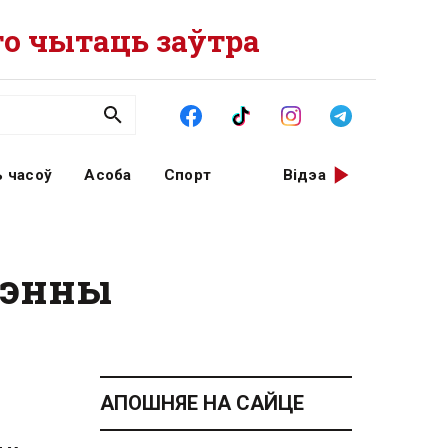
о чытаць заўтра
 часоў
Асоба
Спорт
Відэа
дрэнны
АПОШНЯЕ НА САЙЦЕ