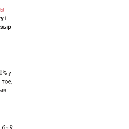
вы
у і
озыр
9% у
 тое,
ныя
А быў