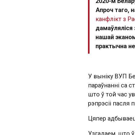
2020-м Белару
Апроч таго, н
канфлікт з Ра
дамаўляліся 
нашай эканом
практычна не
У выніку ВУП Бе
параўнанні са с
што ў той час у
рэпрэсіі пасля 
Цяпер адбываец
Узгадаем, што ў