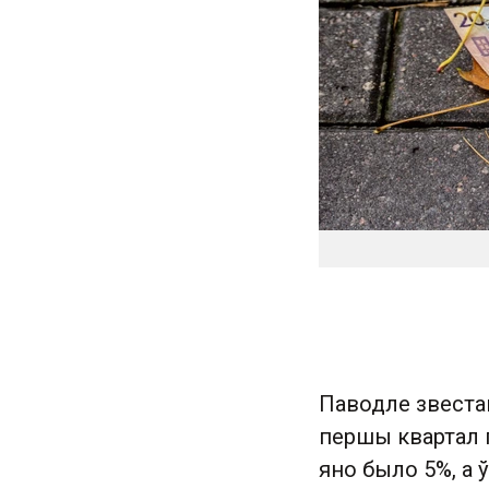
Паводле звеста
першы квартал г
яно было 5%, а ў