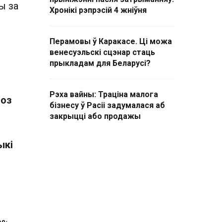
ы за
Хронікі рэпрэсій 4 жніўня
Перамовы ў Каракасе. Ці можа
венесуэльскі сцэнар стаць
прыкладам для Беларусі?
Рэха вайны: Траціна малога
ноз
бізнесу ў Расіі задумалася аб
закрыцці або продажы
ыкі