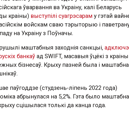
сійскага ўварвання ва Украіну, калі Беларусь
ады краіны)
выступілі суагрэсарам
у гэтай вайне
асійскім войскам сваю тэрыторыю і паветран
паду на Украіну з Поўначы.
 рушылі маштабныя заходнія санкцыі,
адключэ
ускіх банкаў
ад SWIFT, масавыя ўцёкі з краіны
ежных бізнесаў. Крыху пазней была і маштабна
нікаў.
шае паўгоддзе (студзень-ліпень 2022 года)
оміка абрынулася на 5,2%. Гэта было маштабн
крыху сцішылася толькі да канца года.