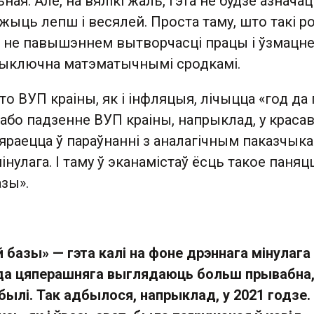
ая. Але, на вялікі жаль, гэта не будзе азначац
ыць лепш і весялей. Проста таму, што такі р
а не павышэннем вытворчасці працы і ўзмацн
выключна матэматычнымі сродкамі.
то ВУП краіны, як і інфляцыя, лічыцца «год да 
 або падзенне ВУП краіны, напрыклад, у красав
яраецца ў параўнанні з аналагічным паказчык
інулага. І таму ў эканамістаў ёсць такое паняцц
азы».
 базы» — гэта калі на фоне дрэннага мінулага
ода цяперашняга выглядаюць больш прывабна
былі. Так адбылося, напрыклад, у 2021 годзе.