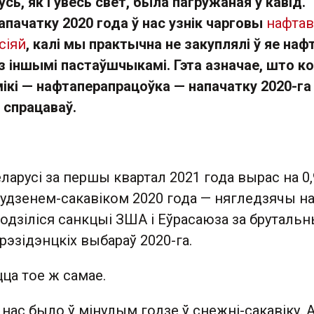
сь, як і ўвесь свет, была пагружаная ў кавід.
апачатку 2020 года ў нас узнік чарговы
нафта
сіяй
, калі мы практычна не закуплялі ў яе нафт
з іншымі пастаўшчыкамі. Гэта азначае, што к
ікі — нафтаперапрацоўка — напачатку 2020-га
 спрацаваў.
ларусі за першы квартал 2021 года вырас на 0,
тудзенем-сакавіком 2020 года — нягледзячы на
водзіліся санкцыі ЗША і Еўрасаюза за бруталь
прэзідэнцкіх выбараў 2020-га.
ца тое ж самае.
 нас было ў мінулым годзе ў снежні-сакавіку. 