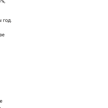
3%,
 год.
зе
ле