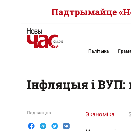
Падтрымайце «Но
Палітыка
Грам
Інфляцыя і ВУП:
Эканоміка