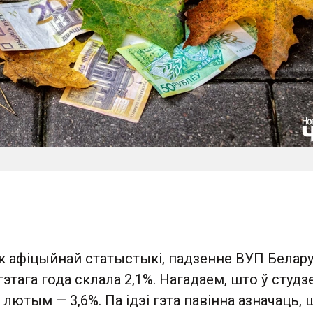
к афіцыйнай статыстыкі, падзенне ВУП Белару
этага года склала 2,1%. Нагадаем, што ў студз
 лютым — 3,6%. Па ідэі гэта павінна азначаць, 