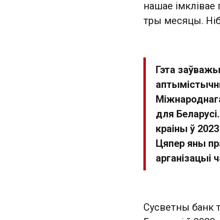
нашае імклівае 
тры месяцы. Ні
Гэта заўважы
аптымістычны
Міжнароднага
для Беларусі
краіны ў 2023
Цяпер яны пр
арганізацыі 
Сусветны банк 