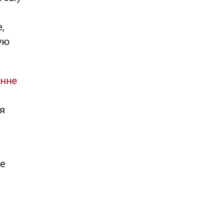
,
ую
нне
я
ае