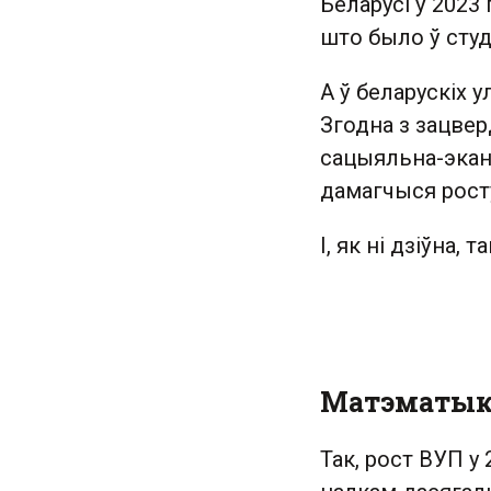
Беларусі ў 2023
што было ў студ
А ў беларускіх 
Згодна з зацве
сацыяльна-экана
дамагчыся росту
І, як ні дзіўна,
Матэматык
Так, рост ВУП у 