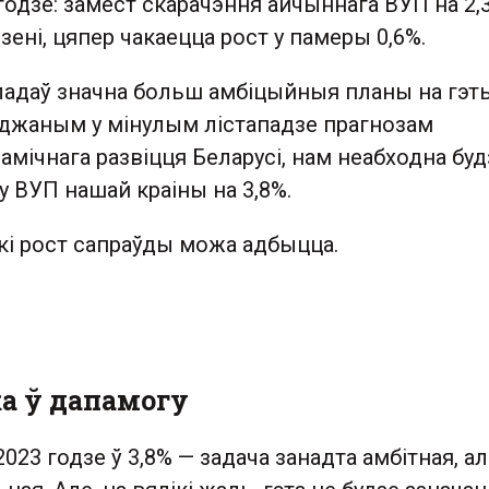
 годзе: замест скарачэння айчыннага ВУП на 2,
зені, цяпер чакаецца рост у памеры 0,6%.
уладаў значна больш амбіцыйныя планы на гэты
рджаным у мінулым лістападзе прагнозам
мічнага развіцця Беларусі, нам неабходна буд
 ВУП нашай краіны на 3,8%.
 такі рост сапраўды можа адбыцца.
а ў дапамогу
2023 годзе ў 3,8% — задача занадта амбітная, а