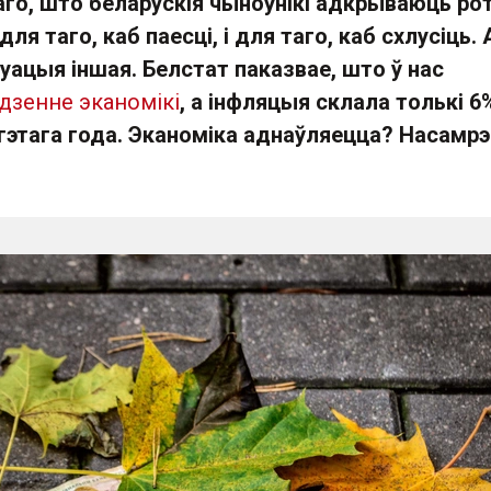
го, што беларускія чыноўнікі адкрываюць рот
ля таго, каб паесці, і для таго, каб схлусіць.
уацыя іншая. Белстат паказвае, што ў нас
дзенне эканомікі
, а інфляцыя склала толькі 6
гэтага года. Эканоміка аднаўляецца? Насамрэ