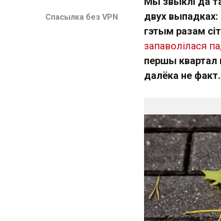
Мы звыклі да та
двух выпадках: д
Спасылка без VPN
гэтым разам сіт
запаволілася па
першы квартал 
далёка не факт.