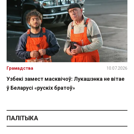
Грамадства
10.07.2026
Узбекі замест масквічоў: Лукашэнка не вітае
ў Беларусі «рускіх братоў»
ПАЛІТЫКА