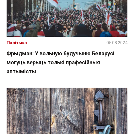
Палітыка
05.08.2024
Фрыдман: У вольную будучыню Беларусі
могуць верыць толькі прафесійныя
аптымісты