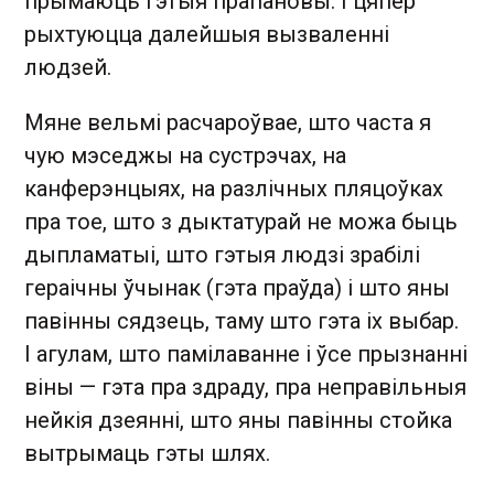
прымаюць гэтыя прапановы. І цяпер
рыхтуюцца далейшыя вызваленні
людзей.
Мяне вельмі расчароўвае, што часта я
чую мэседжы на сустрэчах, на
канферэнцыях, на разлічных пляцоўках
пра тое, што з дыктатурай не можа быць
дыпламатыі, што гэтыя людзі зрабілі
гераічны ўчынак (гэта праўда) і што яны
павінны сядзець, таму што гэта іх выбар.
І агулам, што памілаванне і ўсе прызнанні
віны — гэта пра здраду, пра неправільныя
нейкія дзеянні, што яны павінны стойка
вытрымаць гэты шлях.