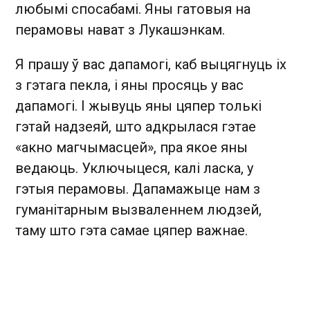
любымі спосабамі. Яны гатовыя на
перамовы нават з Лукашэнкам.
Я прашу ў вас дапамогі, каб выцягнуць іх
з гэтага пекла, і яны просяць у вас
дапамогі. І жывуць яны цяпер толькі
гэтай надзеяй, што адкрылася гэтае
«акно магчымасцей», пра якое яны
ведаюць. Уключыцеся, калі ласка, у
гэтыя перамовы. Дапамажыце нам з
гуманітарным вызваленнем людзей,
таму што гэта самае цяпер важнае.