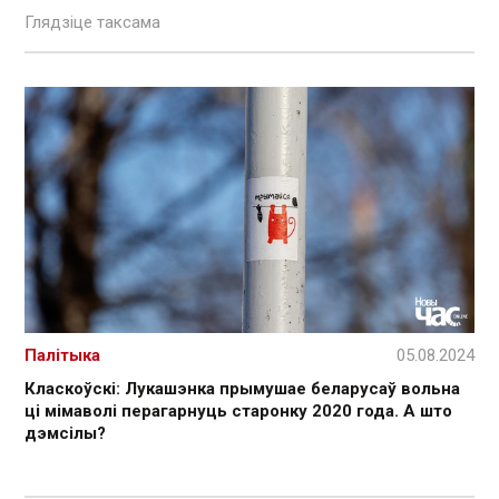
Глядзіце таксама
Палітыка
05.08.2024
Класкоўскі: Лукашэнка прымушае беларусаў вольна
ці мімаволі перагарнуць старонку 2020 года. А што
дэмсілы?