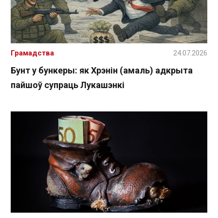
Грамадства
24.07.2026
Бунт у бункеры: як Хрэнін (амаль) адкрыта
пайшоў супраць Лукашэнкі