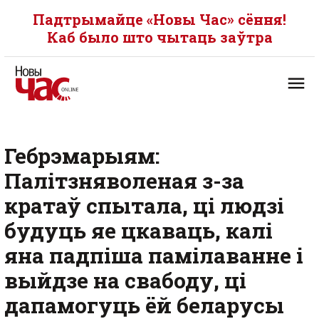
Падтрымайце «Новы Час» сёння!
Каб было што чытаць заўтра
Гебрэмарыям:
Палітзняволеная з-за
кратаў спытала, ці людзі
будуць яе цкаваць, калі
яна падпіша памілаванне і
выйдзе на свабоду, ці
дапамогуць ёй беларусы