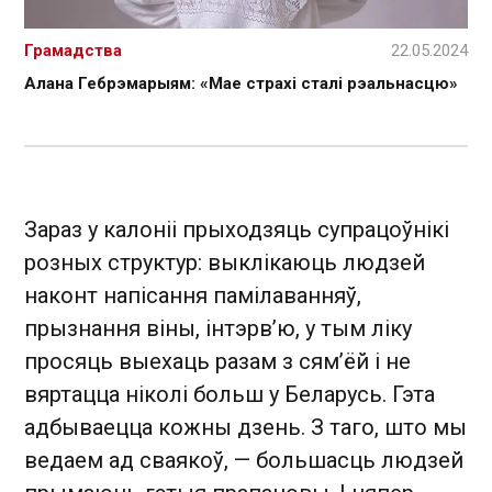
Грамадства
22.05.2024
Алана Гебрэмарыям: «Мае страхі сталі рэальнасцю»
Зараз у калоніі прыходзяць супрацоўнікі
розных структур: выклікаюць людзей
наконт напісання памілаванняў,
прызнання віны, інтэрв’ю, у тым ліку
просяць выехаць разам з сям’ёй і не
вяртацца ніколі больш у Беларусь. Гэта
адбываецца кожны дзень. З таго, што мы
ведаем ад сваякоў, — большасць людзей