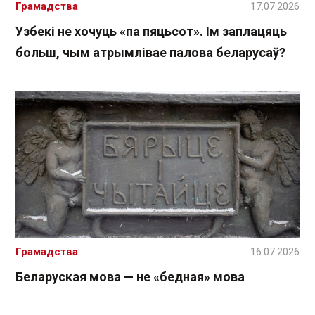
Грамадства
17.07.2026
Узбекі не хочуць «па пяцьсот». Ім заплацяць
больш, чым атрымлівае палова беларусаў?
Грамадства
16.07.2026
Беларуская мова — не «бедная» мова