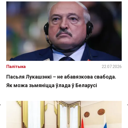
Палітыка
22.07.2026
Пасьля Лукашэнкі – не абавязкова свабода.
Як можа зьмяніцца ўлада ў Беларусі
Спасылка без VPN