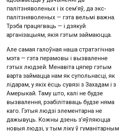
палітзняволеных і іх сем’яў, да экс-
палітзняволеных — гэта вельмі важна.
Трэба працягваць — і дзякуй
арганізацыям, якія гэтым займаюцца.
Але самая галоўная наша стратэгічная
мэта — гэта перамовы і вызваленне
гэтых людзей. Менавіта цяпер гэтым
варта займацца нам як супольнасці, як
лідарам, у якіх ёсць сувязі з Захадам і з
Амерыкай. Таму што, калі не будзе
вызвалення, рэабілітаваць будзе няма
каго. Гэтыя людзі элементарна не
дажывуць. Кожны дзень з’яўляюцца
новыя людзі, у тым ліку ў гуманітарным