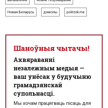
Новая Беларусь
дэмсілы
politzek.me
Шаноўныя чытачы!
Aхвяраванні
незалежным медыя —
ваш унёсак у будучыню
грамадзянскай
супольнасці.
Мы хочам працягваць пісаць для