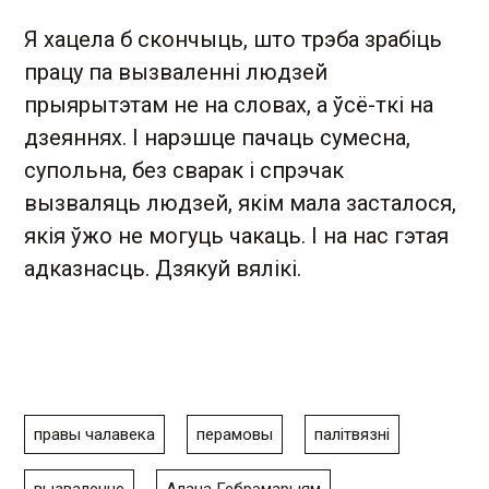
Я хацела б скончыць, што трэба зрабіць
працу па вызваленні людзей
прыярытэтам не на словах, а ўсё-ткі на
дзеяннях. І нарэшце пачаць сумесна,
супольна, без сварак і спрэчак
вызваляць людзей, якім мала засталося,
якія ўжо не могуць чакаць. І на нас гэтая
адказнасць. Дзякуй вялікі.
правы чалавека
перамовы
палітвязні
вызваленне
Алана Гебрэмарыям