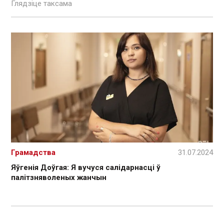
Глядзіце таксама
Грамадства
31.07.2024
Яўгенія Доўгая: Я вучуся салідарнасці ў
палітзняволеных жанчын