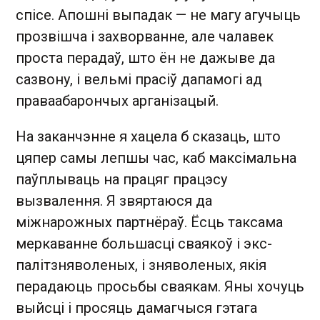
спісе. Апошні выпадак — не магу агучыць
прозвішча і захворванне, але чалавек
проста перадаў, што ён не дажыве да
сазвону, і вельмі прасіў дапамогі ад
праваабарончых арганізацый.
На заканчэнне я хацела б сказаць, што
цяпер самы лепшы час, каб максімальна
паўплываць на працяг працэсу
вызвалення. Я звяртаюся да
міжнарожных партнёраў. Ёсць таксама
меркаванне большасці сваякоў і экс-
палітзняволеных, і зняволеных, якія
перадаюць просьбы сваякам. Яны хочуць
выйсці і просяць дамагчыся гэтага