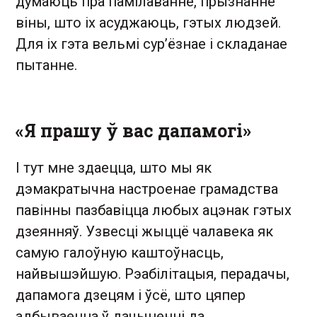
думаюць пра памілаванне, прызнанне
віны, што іх асуджаюць, гэтых людзей.
Для іх гэта вельмі сур’ёзнае і складанае
пытанне.
«Я прашу ў вас дапамогі»
І тут мне здаецца, што мы як
дэмакратычна настроенае грамадства
павінны пазбавіцца любых ацэнак гэтых
дзеянняў. Узвесці жыццё чалавека як
самую галоўную каштоўнасць,
найвышэйшую. Рэабілітацыя, перадачы,
дапамога дзецям і ўсё, што цяпер
адбываецца ў дачыненні да