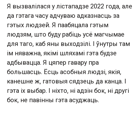
Я вызвалілася у лістападзе 2022 года, але
да гэтага часу адчуваю адказнасць за
гэтых людзей. Я паабяцала гэтым
людзям, што буду рабіць усё магчымае
для таго, каб яны выходзілі. І ўнутры там
ім няважна, якімі шляхамі гэта будзе
адбывацца. Я цяпер гавару пра
большасць. Ёсць асобныя людзі, якія,
канешне ж, гатовыя сядзець да канца. І
гэта іх выбар. І ніхто, ні адзін бок, ні другі
бок, не павінны гэта асуджаць.