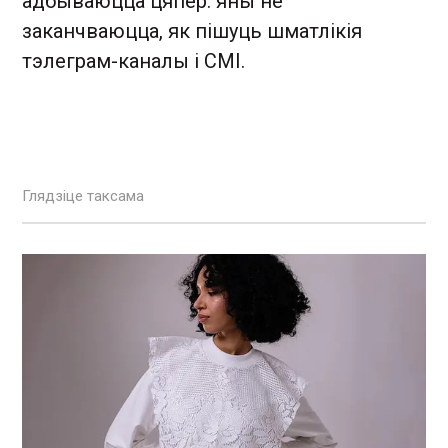
адбываюцца цяпер: яны не
заканчваюцца, як пішуць шматлікія
тэлеграм-каналы і СМІ.
Глядзіце таксама