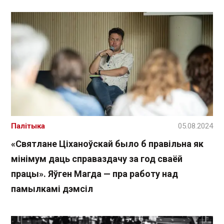
Палітыка
05.08.2024
«Святлане Ціханоўскай было б правільна як
мінімум даць справаздачу за год сваёй
працы». Яўген Магда — пра работу над
памылкамі дэмсіл