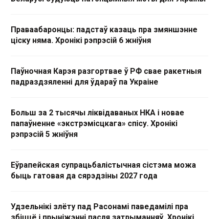
Праваабаронцы: падстаў казаць пра змяншэнне
ціску няма. Хронікі рэпрэсій 6 жніўня
Паўночная Карэя разгортвае ў РФ свае ракетныя
падраздзяленні для ўдараў па Украіне
Больш за 2 тысячы ліквідаваных НКА і новае
папаўненне «экстрэмісцкага» спісу. Хронікі
рэпрэсій 5 жніўня
Еўрапейская супрацьбалістычная сістэма можа
быць гатовая да сярэдзіны 2027 года
Удзельнікі злёту пад Расонамі паведамілі пра
збіццё і прыніжэнні пасля затрыманняў. Хронікі