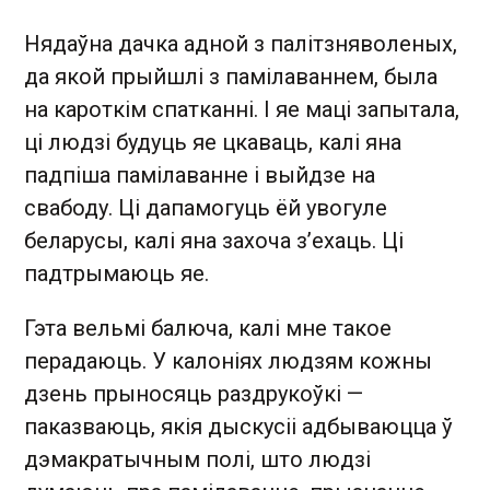
Нядаўна дачка адной з палітзняволеных,
да якой прыйшлі з памілаваннем, была
на кароткім спатканні. І яе маці запытала,
ці людзі будуць яе цкаваць, калі яна
падпіша памілаванне і выйдзе на
свабоду. Ці дапамогуць ёй увогуле
беларусы, калі яна захоча з’ехаць. Ці
падтрымаюць яе.
Гэта вельмі балюча, калі мне такое
перадаюць. У калоніях людзям кожны
дзень прыносяць раздрукоўкі —
паказваюць, якія дыскусіі адбываюцца ў
дэмакратычным полі, што людзі