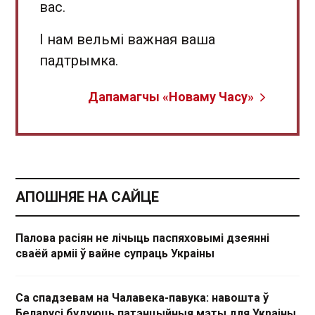
вас.
І нам вельмі важная ваша
падтрымка.
Дапамагчы «Новаму Часу»
АПОШНЯЕ НА САЙЦЕ
Палова расіян не лічыць паспяховымі дзеянні
сваёй арміі ў вайне супраць Украіны
Са спадзевам на Чалавека-павука: навошта ў
Беларусі будуюць патэнцыйныя мэты для Украіны