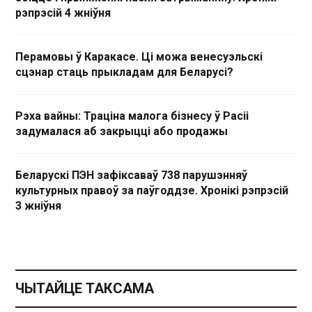
рэпрэсій 4 жніўня
Перамовы ў Каракасе. Ці можа венесуэльскі
сцэнар стаць прыкладам для Беларусі?
Рэха вайны: Траціна малога бізнесу ў Расіі
задумалася аб закрыцці або продажы
Беларускі ПЭН зафіксаваў 738 парушэнняў
культурных правоў за паўгоддзе. Хронікі рэпрэсій
3 жніўня
ЧЫТАЙЦЕ ТАКСАМА