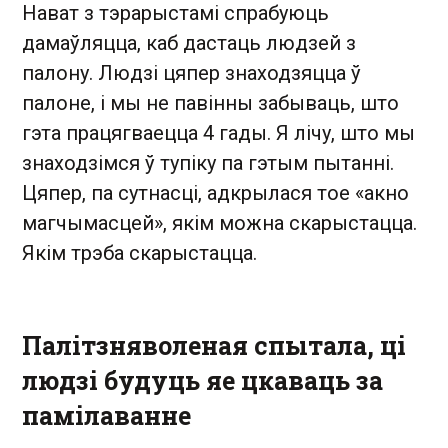
Нават з тэрарыстамі спрабуюць
дамаўляцца, каб дастаць людзей з
палону. Людзі цяпер знаходзяцца ў
палоне, і мы не павінны забываць, што
гэта працягваецца 4 гады. Я лічу, што мы
знаходзімся ў тупіку па гэтым пытанні.
Цяпер, па сутнасці, адкрылася тое «акно
магчымасцей», якім можна скарыстацца.
Якім трэба скарыстацца.
Палітзняволеная спытала, ці
людзі будуць яе цкаваць за
памілаванне