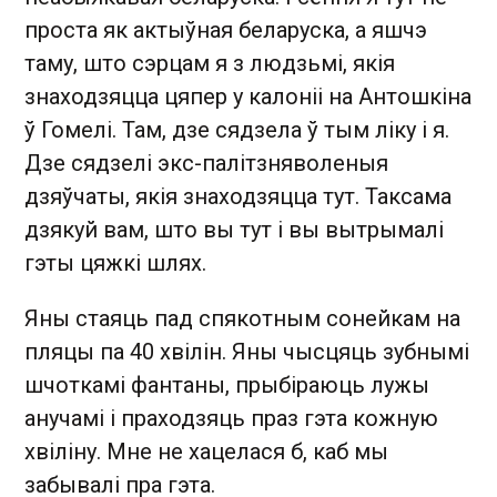
проста як актыўная беларуска, а яшчэ
таму, што сэрцам я з людзьмі, якія
знаходзяцца цяпер у калоніі на Антошкіна
ў Гомелі. Там, дзе сядзела ў тым ліку і я.
Дзе сядзелі экс-палітзняволеныя
дзяўчаты, якія знаходзяцца тут. Таксама
дзякуй вам, што вы тут і вы вытрымалі
гэты цяжкі шлях.
Яны стаяць пад спякотным сонейкам на
пляцы па 40 хвілін. Яны чысцяць зубнымі
шчоткамі фантаны, прыбіраюць лужы
анучамі і праходзяць праз гэта кожную
хвіліну. Мне не хацелася б, каб мы
забывалі пра гэта.