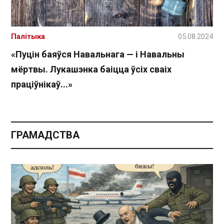
Палітыка
05.08.2024
«Пуцін баяўся Навальнага — і Навальны
мёртвы. Лукашэнка баіцца ўсіх сваіх
праціўнікаў...»
ГРАМАДСТВА