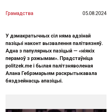
Грамадства
05.08.2024
У дэмакратычных сіл няма адзінай
пазіцыі наконт вызвалення палітвязняў.
Адна з папулярных пазіцый — «ніякіх
перамоў з рэжымам». Прадстаўніца
politzek.me і былая палітзняволеная
Алана Гебрэмарыям раскрытыкавала
бяздзейнасць апазіцыі.