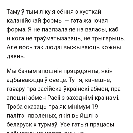
Таму ў тым ліку я сёння з хусткай
каланійскай формы — гэта жаночая
форма. Я не павязала яе на валасы, каб
нікога не траўматызаваць, не трыгерыць.
Але вось так людзі выжываюць кожны
дзень.
Мы бачым апошнія прэцэдэнты, якія
адбываюцца ў свеце. Тут я, канешне,
гавару пра расійска-ўкраінскі абмен, пра
апошні абмен Расіі з заходнімі краінамі.
Трэба сказаць пра як мінімум 19
палітзняволеных, якія выйшлі з
беларускіх турмаў. Усе гэтыя працэсы