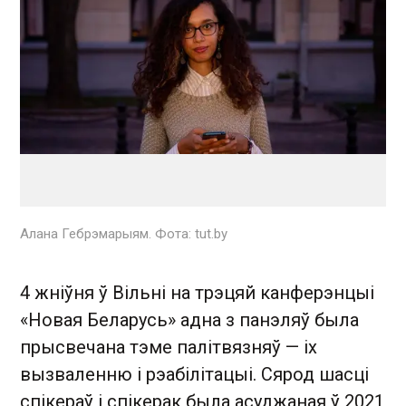
Алана Гебрэмарыям. Фота: tut.by
4 жніўня ў Вільні на трэцяй канферэнцыі
«Новая Беларусь» адна з панэляў была
прысвечана тэме палітвязняў — іх
вызваленню і рэабілітацыі. Сярод шасці
спікераў і спікерак была асуджаная ў 2021