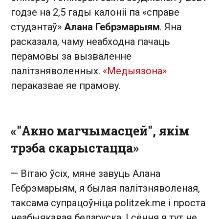
годзе на 2,5 гады калоніі па «справе
студэнтаў»
Алана Гебрэмарыям
. Яна
расказала, чаму неабходна пачаць
перамовы за вызваленне
палітзняволенных.
«Медыязона»
пераказвае яе прамову.
«"Акно магчымасцей", якім
трэба скарыстацца»
— Вітаю ўсіх, мяне завуць Алана
Гебрэмарыям, я былая палітзняволеная,
таксама супрацоўніца politzek.me і проста
неабыякавая беларуска. І сёння я тут не