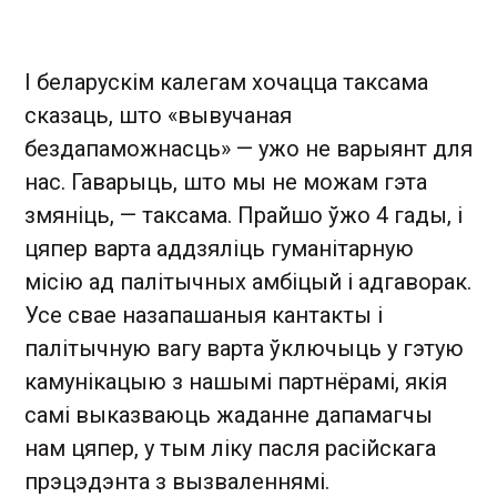
І беларускім калегам хочацца таксама
сказаць, што «вывучаная
бездапаможнасць» — ужо не варыянт для
нас. Гаварыць, што мы не можам гэта
змяніць, — таксама. Прайшо ўжо 4 гады, і
цяпер варта аддзяліць гуманітарную
місію ад палітычных амбіцый і адгаворак.
Усе свае назапашаныя кантакты і
палітычную вагу варта ўключыць у гэтую
камунікацыю з нашымі партнёрамі, якія
самі выказваюць жаданне дапамагчы
нам цяпер, у тым ліку пасля расійскага
прэцэдэнта з вызваленнямі.