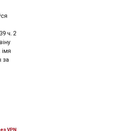
ўся
9 ч. 2
віну
 імя
 за
без VPN