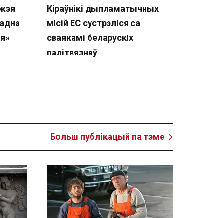
джэя
Кіраўнікі дыпламатычных
ладна
місій ЕС сустрэліся са
ыя»
сваякамі беларускіх
палітвязняў
Больш публікацый па тэме