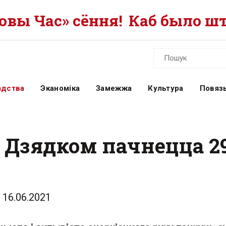
вы Час» сёння!
Каб было шт
адства
Эканоміка
Замежжа
Культура
Повязь
 Дзядком пачнецца 2
16.06.2021