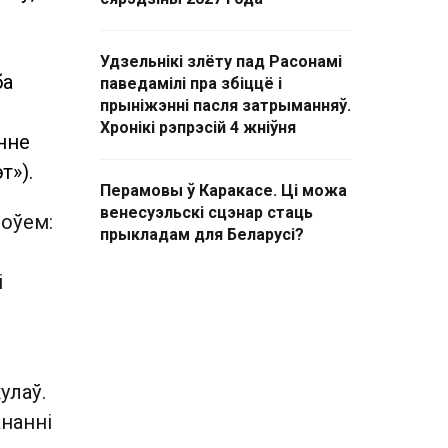
Удзельнікі злёту пад Расонамі
ба
паведамілі пра збіццё і
прыніжэнні пасля затрыманняў.
Хронікі рэпрэсій 4 жніўня
енне
т»).
Перамовы ў Каракасе. Ці можа
венесуэльскі сцэнар стаць
оўем:
прыкладам для Беларусі?
і
улаў.
ананні