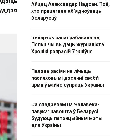
удзіць
Айцец Аляксандар Надсан. Той,
суддзя
хто працягвае аб'ядноўваць
беларусаў
Беларусь запатрабавала ад
Польшчы выдаць журналіста.
Хронікі рэпрэсій 7 жніўня
Палова расіян не лічыць
паспяховымі дзеянні сваёй
арміі ў вайне супраць Украіны
Са спадзевам на Чалавека-
павука: навошта ў Беларусі
будуюць патэнцыйныя мэты
для Украіны