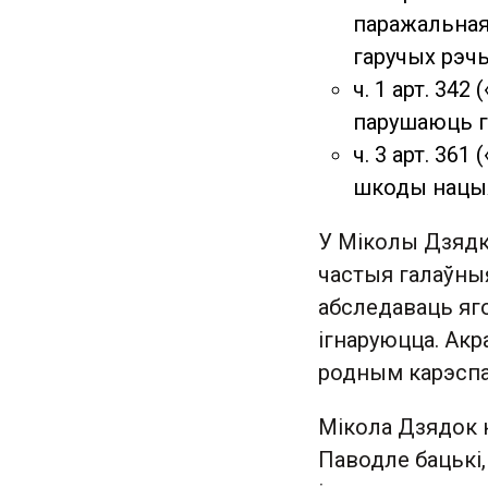
паражальная
гаручых рэч
ч. 1 арт. 342
парушаюць г
ч. 3 арт. 36
шкоды нацыя
У Міколы Дзядк
частыя галаўныя
абследаваць яго
ігнаруюцца. Акр
родным карэспа
Мікола Дзядок н
Паводле бацькі,