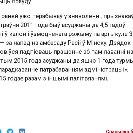
ыць праўду.
 раней ужо перабываў у зняволенні, прызнава
 траўня 2011 года быў асуджаны да 4,5 гадоў
і ў калоніі ўзмоцненага рэжыму па артыкуле 33
— за напад на амбасаду Расіі ў Мінску. Дзядок 
овіўся падпісваць прашэнне аб памілаванні на
тым 2015 года асуджаны да яшчэ 1 года турмы
парадкаванне патрабаванням адміністрацыі».
5 годзе разам з іншымі палітвязнямі.
Спасылка 