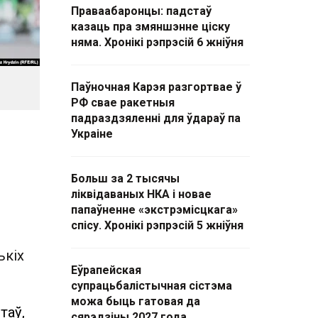
Праваабаронцы: падстаў
казаць пра змяншэнне ціску
няма. Хронікі рэпрэсій 6 жніўня
Паўночная Карэя разгортвае ў
РФ свае ракетныя
падраздзяленні для ўдараў па
Украіне
Больш за 2 тысячы
ліквідаваных НКА і новае
папаўненне «экстрэмісцкага»
спісу. Хронікі рэпрэсій 5 жніўня
ькіх
Еўрапейская
супрацьбалістычная сістэма
можа быць гатовая да
таў,
сярэдзіны 2027 года