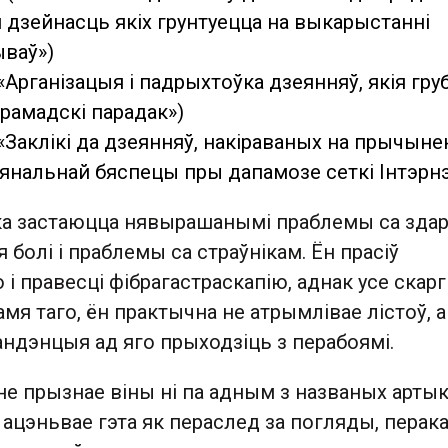
 дзейнасць якіх грунтуецца на выкарыстанні
ываў»)
 («Арганізацыя і падрыхтоўка дзеянняў, якія гру
рамадскі парадак»)
1 («Заклікі да дзеянняў, накіраваных на прычын
нальнай бяспецы пры дапамозе сеткі Інтэрнэ
а застаюцца нявырашанымі праблемы са здар
 болі і праблемы са страўнікам. Ён прасіў
 і правесці фібрагастраскапію, аднак усе скарг
амя таго, ён практычна не атрымлівае лістоў, а
ндэнцыя ад яго прыходзіць з перабоямі.
е прызнае віны ні па адным з названых артык
 ацэньвае гэта як пераслед за погляды, перак