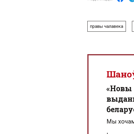
правы чалавека
Шано
«Новы 
выданн
белару
Мы хочам