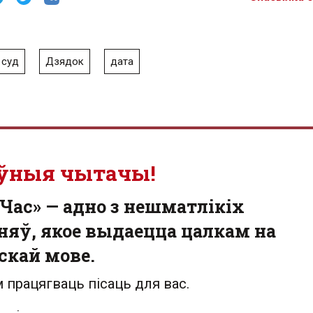
суд
Дзядок
дата
ўныя чытачы!
Час» — адно з нешматлікіх
яў, якое выдаецца цалкам на
скай мове.
 працягваць пісаць для вас.