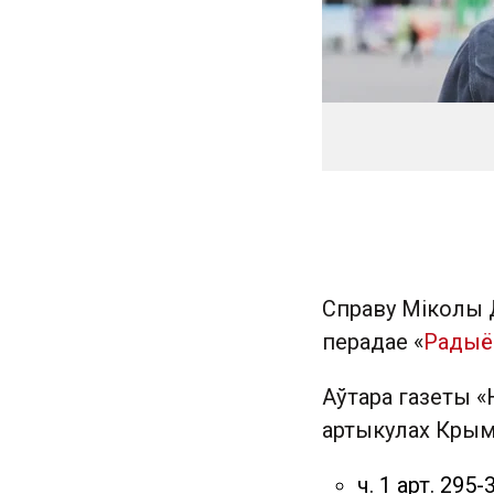
Справу Міколы Д
перадае «
Радыё
Аўтара газеты «
артыкулах Крым
ч. 1 арт. 29