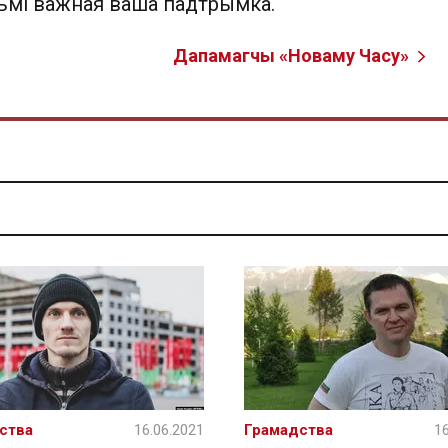
льмі важная ваша падтрымка.
Дапамагчы «Новаму Часу»
ства
16.06.2021
Грамадства
16