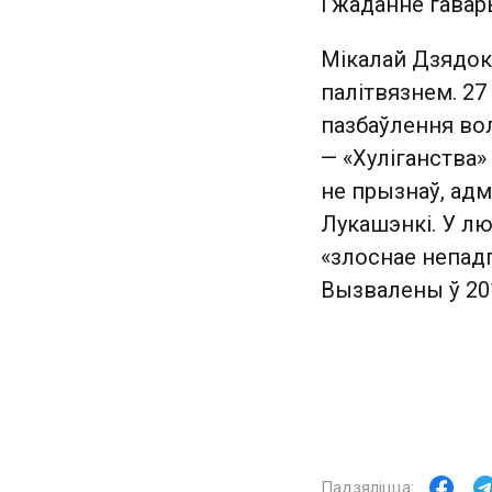
і жаданне гавар
Мікалай Дзядок
палітвязнем. 27
пазбаўлення вол
— «Хуліганства» 
не прызнаў, адм
Лукашэнкі. У лю
«злоснае непад
Вызвалены ў 201