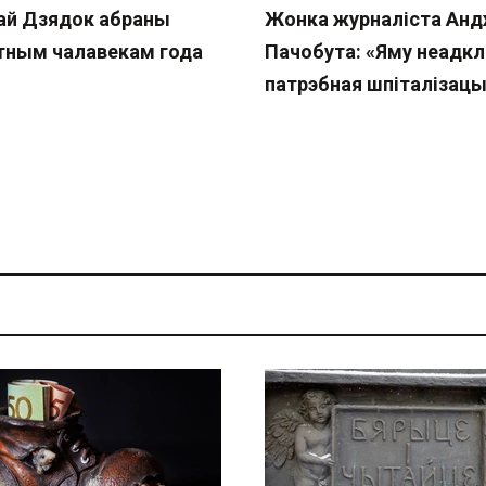
ай Дзядок абраны
Жонка журналіста Ан
тным чалавекам года
Пачобута: «Яму неадк
патрэбная шпіталізац