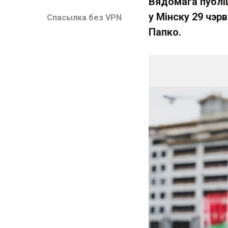
Вядомага публіц
у Мінску 29 чэр
Спасылка без VPN
Папко.