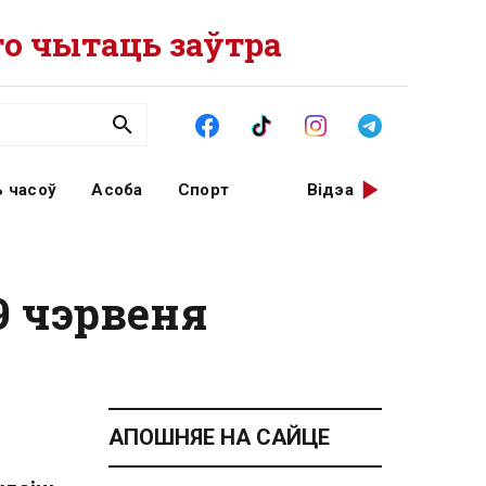
о чытаць заўтра
 часоў
Асоба
Спорт
Відэа
9 чэрвеня
АПОШНЯЕ НА САЙЦЕ