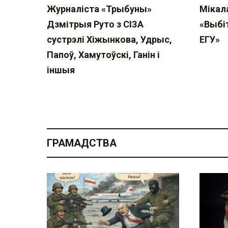
Журналіста «Трыбуны»
Мікал
Дзмітрыя Руто з СІЗА
«Выбі
сустрэлі Хіжынкова, Удрыс,
ЕГУ»
Папоў, Хамутоўскі, Ганін і
іншыя
ГРАМАДСТВА