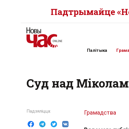
Падтрымайце «Но
Палітыка
Грам
Суд над Міколам
Грамадства