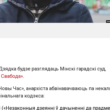
зядка будзе разглядаць Мінскі гарадскі суд,
 Свабода»
.
Новы Час», анархіста абвінавачваюць па некал
інальнага кодэкса:
5-3 («Незаконныя дзеянні ў дачыненні да прадме