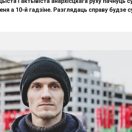
ыста і актывіста анархісцкага руху пачнуць с
веня а 10-й гадзіне. Разглядаць справу будзе 