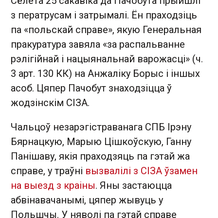
Сёлета 25 сакавіка да Пачобута прыйшлі
з ператрусам і затрымалі. Ён праходзіць
па «польскай справе», якую Генеральная
пракуратура завяла «за распальванне
рэлігійнай і нацыянальнай варожасці» (ч.
3 арт. 130 КК) на Анжаліку Борыс і іншых
асоб. Цяпер Пачобут знаходзіцца ў
жодзінскім СІЗА.
Чальцоў незарэгістраванага СПБ Ірэну
Бярнацкую, Марыю Цішкоўскую, Ганну
Панішаву, якія праходзяць па гэтай жа
справе, у траўні
вызвалілі з СІЗА ўзамен
на выезд з краіны
. Яны застаюцца
абвінавачанымі, цяпер жывуць у
Польшчы. У няволі па гэтай справе