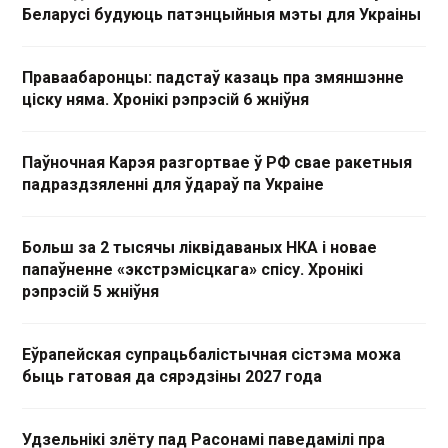
Беларусі будуюць патэнцыйныя мэты для Украіны
Праваабаронцы: падстаў казаць пра змяншэнне
ціску няма. Хронікі рэпрэсій 6 жніўня
Паўночная Карэя разгортвае ў РФ свае ракетныя
падраздзяленні для ўдараў па Украіне
Больш за 2 тысячы ліквідаваных НКА і новае
папаўненне «экстрэмісцкага» спісу. Хронікі
рэпрэсій 5 жніўня
Еўрапейская супрацьбалістычная сістэма можа
быць гатовая да сярэдзіны 2027 года
Удзельнікі злёту пад Расонамі паведамілі пра