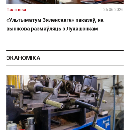
Палітыка
26.06.2026
«Ультыматум Зяленскага» паказаў, як
вынікова размаўляць з Лукашэнкам
ЭКАНОМІКА