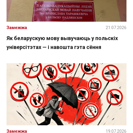
Замежжа
21.07.2026
Як беларускую мову вывучаюць у польскіх
універсітэтах — і навошта гэта сёння
Замежжа
19.07.2026