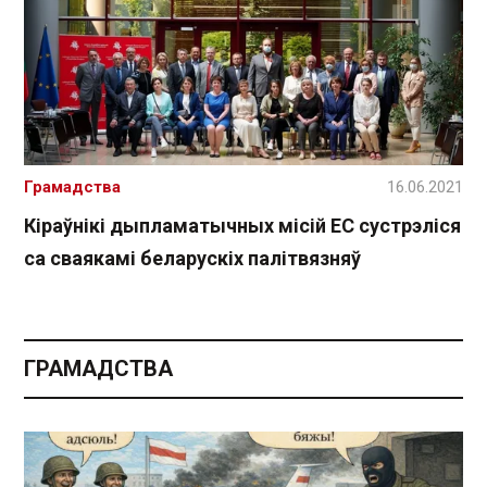
Грамадства
16.06.2021
Кіраўнікі дыпламатычных місій ЕС сустрэліся
са сваякамі беларускіх палітвязняў
ГРАМАДСТВА