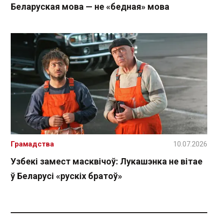
Беларуская мова — не «бедная» мова
Грамадства
10.07.2026
Узбекі замест масквічоў: Лукашэнка не вітае
ў Беларусі «рускіх братоў»