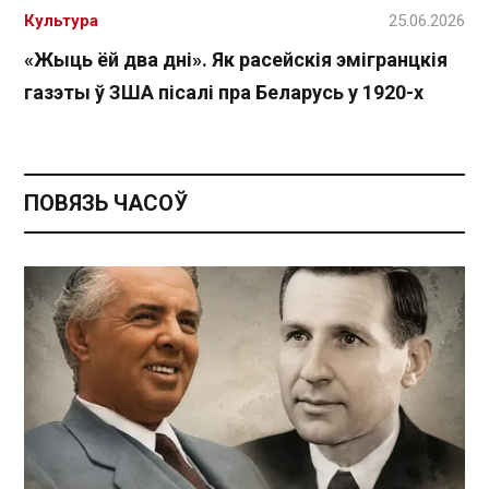
Культура
25.06.2026
«Жыць ёй два дні». Як расейскія эмігранцкія
газэты ў ЗША пісалі пра Беларусь у 1920-х
ПОВЯЗЬ ЧАСОЎ