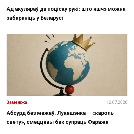
Ад акуляраў да поціску рукі: што яшчэ можна
забараніць у Беларусі
Замежжа
12.07.2026
Абсурд без межаў. Лукашэнка — «кароль
свету», смеццевы бак супраць Фаража