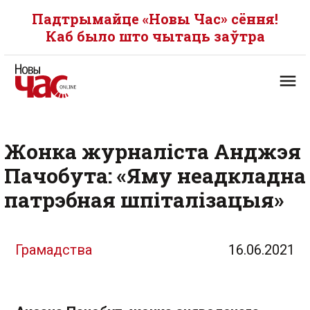
Падтрымайце «Новы Час» сёння!
Каб было што чытаць заўтра
Жонка журналіста Анджэя
Пачобута: «Яму неадкладна
патрэбная шпіталізацыя»
Грамадства
16.06.2021