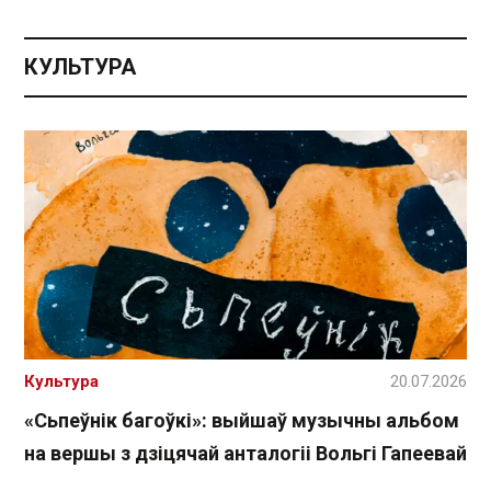
КУЛЬТУРА
Культура
20.07.2026
«Сьпеўнік багоўкі»: выйшаў музычны альбом
на вершы з дзіцячай анталогіі Вольгі Гапеевай