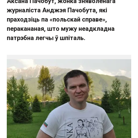
Аксана Пачобут, жонка зняволенага
журналіста Анджэя Пачобута, які
праходзіць па «польскай справе»,
перакананая, што мужу неадкладна
патрэбна легчы ў шпіталь.