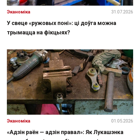
Эканоміка
31.07.2026
У свеце «ружовых поні»: ці доўга можна
трымацца на фікцыях?
Эканоміка
01.05.2026
«Адзін раён — адзін правал»: Як Лукашэнка