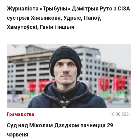
Журналіста «Трыбуны» Дзмітрыя Руто з СІЗА
сустрэлі Хіжынкова, Удрыс, Папоў,
Хамутоўскі, Ганін і іншыя
Грамадства
16.06.2021
Суд над Міколам Дзядком пачнецца 29
чэрвеня