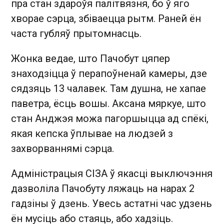
пра стан здароўя палітвязня, бо ў яго
хворае сэрца, збіваецца рытм. Раней ён
часта губляў прытомнасць.
Жонка ведае, што Пачобут цяпер
знаходзіцца ў перапоўненай камеры, дзе
сядзяць 13 чалавек. Там душна, не хапае
паветра, ёсць вошы. Аксана мяркуе, што
стан Анджэя можа пагоршыцца ад спёкі,
якая кепска ўплывае на людзей з
захворваннямі сэрца.
Адміністрацыя СІЗА ў якасці выключэння
дазволіла Пачобуту ляжаць на нарах 2
гадзіны ў дзень. Увесь астатні час удзень
ён мусіць або стаяць, або хадзіць.