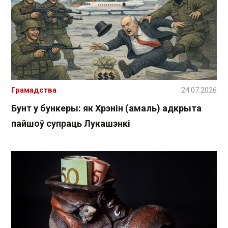
Грамадства
24.07.2026
Бунт у бункеры: як Хрэнін (амаль) адкрыта
пайшоў супраць Лукашэнкі