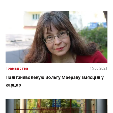
Грамадства
15.06.2021
Палітзняволеную Вольгу Маёраву змясцілі ў
карцар