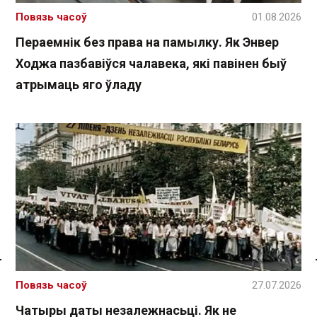
Повязь часоў
01.08.2026
Пераемнік без права на памылку. Як Энвер
Ходжа пазбавіўся чалавека, які павінен быў
атрымаць яго ўладу
Спасылка без VPN
Повязь часоў
27.07.2026
Чатыры даты незалежнасьці. Як не