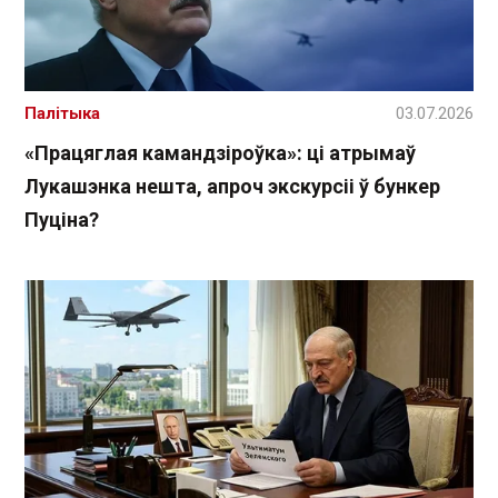
Палітыка
03.07.2026
«Працяглая камандзіроўка»: ці атрымаў
Лукашэнка нешта, апроч экскурсіі ў бункер
Пуціна?