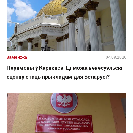
Замежжа
04.08.2026
Перамовы ў Каракасе. Ці можа венесуэльскі
сцэнар стаць прыкладам для Беларусі?