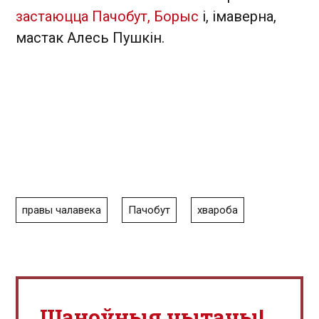
застаюцца Пачобут, Борыс
і, імаверна,
мастак Алесь Пушкін.
правы чалавека
Пачобут
хвароба
Шаноўныя чытачы!