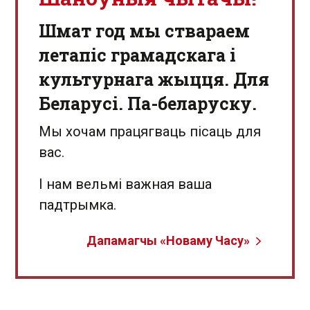
Шмат год мы ствараем
летапіс грамадскага і
культурнага жыцця. Для
Беларусі. Па-беларуску.
Мы хочам працягваць пісаць для
вас.
І нам вельмі важная ваша
падтрымка.
Дапамагчы «Новаму Часу»