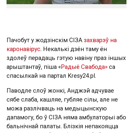
Пачобут у жодзінскім СІЗА
захварэў на
каронавірус
. Некалькі дзён таму ён
здолеў перадаць гэтую навіну праз іншых
арыштантаў, піша «
Радыё Свабода»
са
спасылкай на партал Kresy24.pl.
Паводле слоў жонкі, Анджэй адчувае
сябе слаба, кашляе, губляе сілы, але не
можа разлічваць на медыцынскую
дапамогу, бо ў СІЗА няма амбулаторыі або
бальнічнай палаты. Блізкія непакояцца