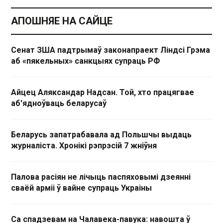
АПОШНЯЕ НА САЙЦЕ
Сенат ЗША падтрымаў законапраект Ліндсі Грэма
аб «пякельных» санкцыях супраць РФ
Айцец Аляксандар Надсан. Той, хто працягвае
аб'ядноўваць беларусаў
Беларусь запатрабавала ад Польшчы выдаць
журналіста. Хронікі рэпрэсій 7 жніўня
Палова расіян не лічыць паспяховымі дзеянні
сваёй арміі ў вайне супраць Украіны
Са спадзевам на Чалавека-павука: навошта ў