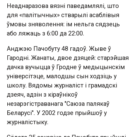
Неаднаразова вязні паведамлялі, што
для «палітычных» стварылі асаблівыя
ўмовы зняволення: ім нельга сядзець
або ляжаць з 6:00 да 22:00.
Анджэю Пачобуту 48 гадоў. Жыве ў
Гародні. Жанаты, двое дзяцей: старэйшая
дачка вучыцца ў Гродне ў медыцынскім
універсітэце, малодшы сын ходзіць у
школу. Вядомы журналіст і грамадскі
дзеяч, адзін з кіраўнікоў
незарэгістраванага "Саюза палякаў
Беларусі". У 2002 годзе прыйшоў у
журналістыку.