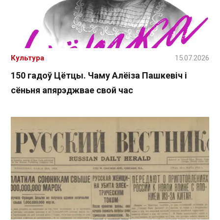
Культура
15.07.2026
150 гадоў Цётцы. Чаму Алёіза Пашкевіч і
сёньня апярэджвае свой час