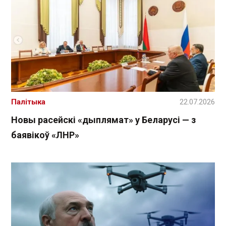
Палітыка
22.07.2026
Новы расейскі «дыплямат» у Беларусі — з
баявікоў «ЛНР»