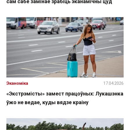
сам сабе замінае зрабіць эканамічны цуд
Эканоміка
17.04.2026
«Экстрэмісты» замест працоўных: Лукашэнка
ўжо не ведае, куды вядзе краіну