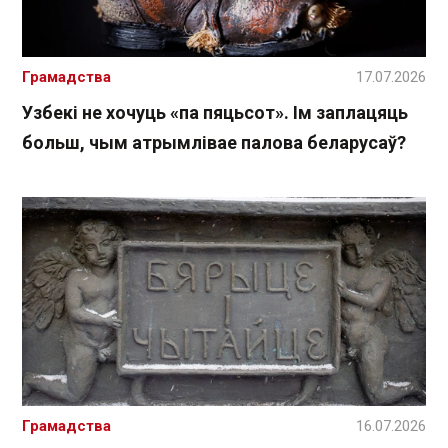
Грамадства
17.07.2026
Узбекі не хочуць «па пяцьсот». Ім заплацяць
больш, чым атрымлівае палова беларусаў?
Грамадства
16.07.2026