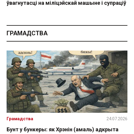
ўвагнутасці на міліцэйскай машыне і супраціў
ГРАМАДСТВА
Грамадства
24.07.2026
Бунт у бункеры: як Хрэнін (амаль) адкрыта