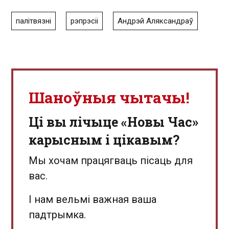
палітвязні
рэпрэсіі
Андрэй Аляксандраў
Шаноўныя чытачы!
Ці вы лічыце «Новы Час»
карысным і цікавым?
Мы хочам працягваць пісаць для
вас.
І нам вельмі важная ваша
падтрымка.