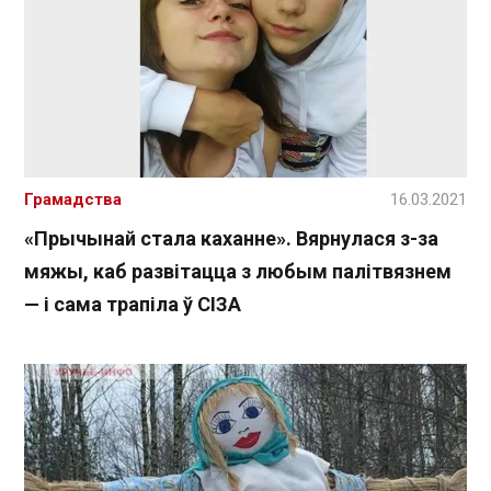
Грамадства
16.03.2021
«Прычынай стала каханне». Вярнулася з-за
мяжы, каб развітацца з любым палітвязнем
— і сама трапіла ў СІЗА