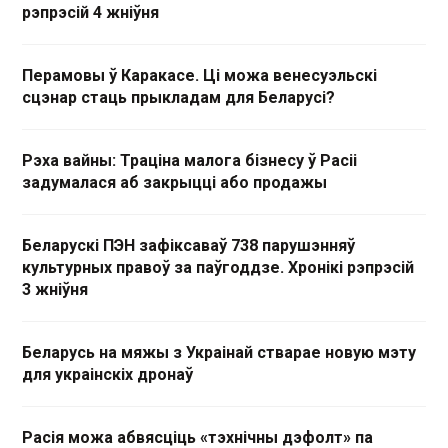
рэпрэсій 4 жніўня
Перамовы ў Каракасе. Ці можа венесуэльскі
сцэнар стаць прыкладам для Беларусі?
Рэха вайны: Траціна малога бізнесу ў Расіі
задумалася аб закрыцці або продажы
Беларускі ПЭН зафіксаваў 738 парушэнняў
культурных правоў за паўгоддзе. Хронікі рэпрэсій
3 жніўня
Беларусь на мяжы з Украінай стварае новую мэту
для украінскіх дронаў
Расія можа абвясціць «тэхнічны дэфолт» па