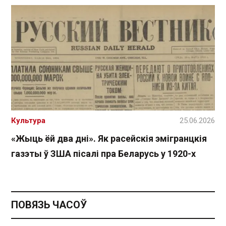
Культура
25.06.2026
«Жыць ёй два дні». Як расейскія эмігранцкія
газэты ў ЗША пісалі пра Беларусь у 1920-х
ПОВЯЗЬ ЧАСОЎ