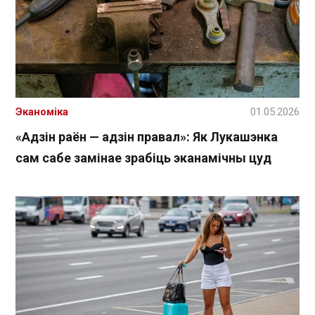
Эканоміка
01.05.2026
«Адзін раён — адзін правал»: Як Лукашэнка
сам сабе замінае зрабіць эканамічны цуд