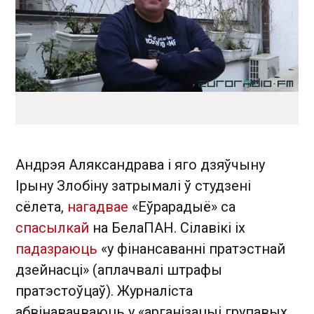
Андрэя Аляксандрава і яго дзяўчыну
Ірыну Злобіну затрымалі ў студзені
сёлета,
нагадвае
«Еўрарадыё» са
спасылкай
на БелаПАН. Сілавікі іх
падазраюць
«у фінансаванні пратэстнай
дзейнасці» (аплачвалі штрафы
пратэстоўцаў). Журналіста
абвінавачваюць у «арганізацыі групавых