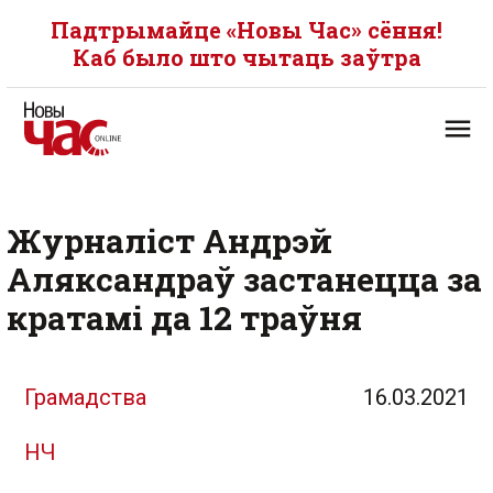
Падтрымайце «Новы Час» сёння!
Каб было што чытаць заўтра
Журналіст Андрэй
Аляксандраў застанецца за
кратамі да 12 траўня
Грамадства
16.03.2021
НЧ