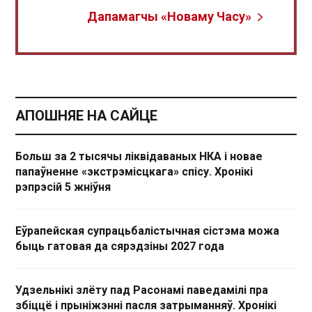
Дапамагчы «Новаму Часу»
АПОШНЯЕ НА САЙЦЕ
Больш за 2 тысячы ліквідаваных НКА і новае
папаўненне «экстрэмісцкага» спісу. Хронікі
рэпрэсій 5 жніўня
Еўрапейская супрацьбалістычная сістэма можа
быць гатовая да сярэдзіны 2027 года
Удзельнікі злёту пад Расонамі паведамілі пра
збіццё і прыніжэнні пасля затрыманняў. Хронікі