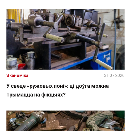
Эканоміка
31.07.2026
У свеце «ружовых поні»: ці доўга можна
трымацца на фікцыях?