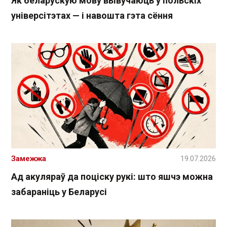
Як беларускую мову вывучаюць у польскіх
універсітэтах — і навошта гэта сёння
Замежжа
19.07.2026
Ад акуляраў да поціску рукі: што яшчэ можна
забараніць у Беларусі