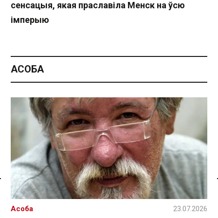
сенсацыя, якая праславіла Менск на ўсю
імперыю
АСОБА
Спасылка без VPN
Асоба
23.07.2026