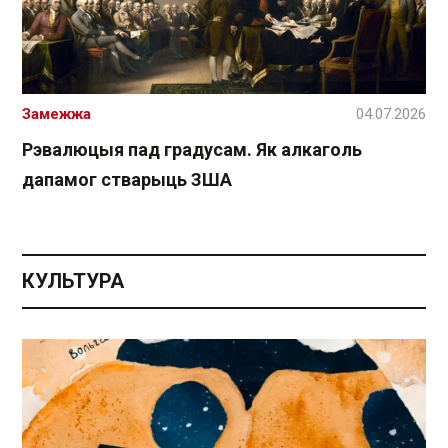
Замежжа
04.07.2026
Рэвалюцыя пад градусам. Як алкаголь
дапамог стварыць ЗША
КУЛЬТУРА