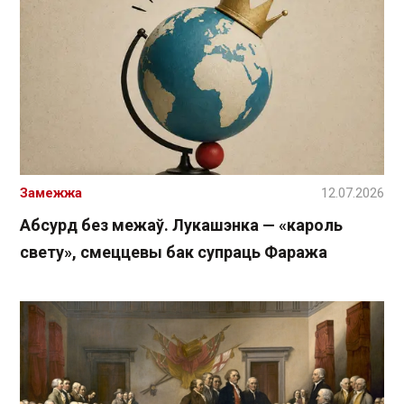
Замежжа
12.07.2026
Абсурд без межаў. Лукашэнка — «кароль
свету», смеццевы бак супраць Фаража