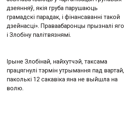
дзеянняў, якія груба парушаюць
грамадскі парадак, і фінансаванні такой
дзейнасці». Праваабаронцы прызналі яго
і Злобіну палітвязнямі.
Ірыне Злобінай, найхутчэй, таксама
працягнулі тэрмін утрымання пад вартай,
паколькі 12 сакавіка яна не выйшла на
волю.