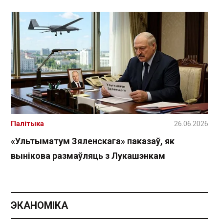
Палітыка
26.06.2026
«Ультыматум Зяленскага» паказаў, як
вынікова размаўляць з Лукашэнкам
ЭКАНОМІКА