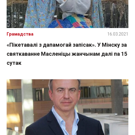
Грамадства
16.03.2021
«Пікетавалі з дапамогай запісак». У Мінску за
святкаванне Масленіцы жанчынам далі па 15
сутак