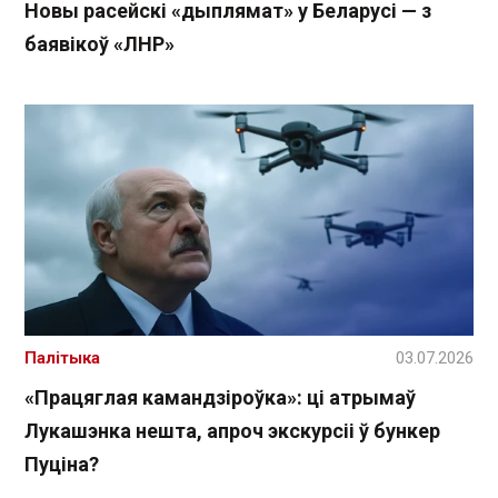
Новы расейскі «дыплямат» у Беларусі — з
баявікоў «ЛНР»
Палітыка
03.07.2026
«Працяглая камандзіроўка»: ці атрымаў
Лукашэнка нешта, апроч экскурсіі ў бункер
Пуціна?