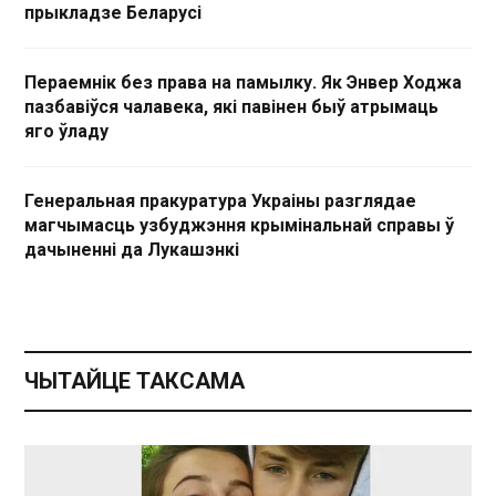
прыкладзе Беларусі
Пераемнік без права на памылку. Як Энвер Ходжа
пазбавіўся чалавека, які павінен быў атрымаць
яго ўладу
Генеральная пракуратура Украіны разглядае
магчымасць узбуджэння крымінальнай справы ў
дачыненні да Лукашэнкі
ЧЫТАЙЦЕ ТАКСАМА