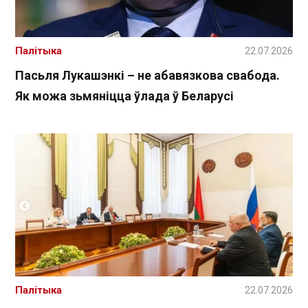
Палітыка
22.07.2026
Пасьля Лукашэнкі – не абавязкова свабода.
Як можа зьмяніцца ўлада ў Беларусі
Палітыка
22.07.2026