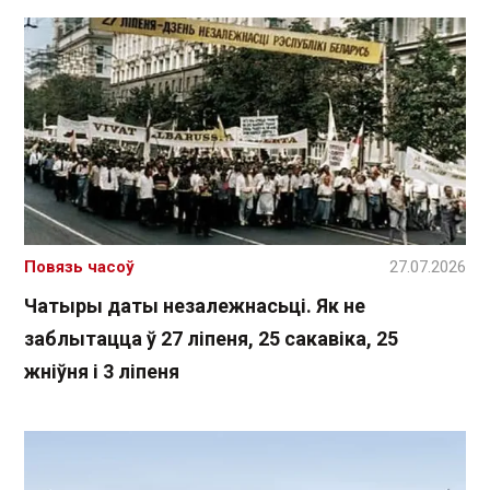
Повязь часоў
27.07.2026
Чатыры даты незалежнасьці. Як не
заблытацца ў 27 ліпеня, 25 сакавіка, 25
жніўня і 3 ліпеня