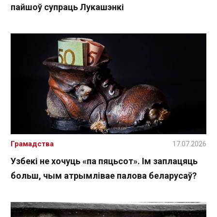
пайшоў супраць Лукашэнкі
Грамадства
17.07.2026
Узбекі не хочуць «па пяцьсот». Ім заплацяць
больш, чым атрымлівае палова беларусаў?