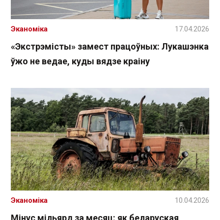
Эканоміка
17.04.2026
«Экстрэмісты» замест працоўных: Лукашэнка
ўжо не ведае, куды вядзе краіну
Эканоміка
10.04.2026
Мінус мільярд за месяц: як беларуская