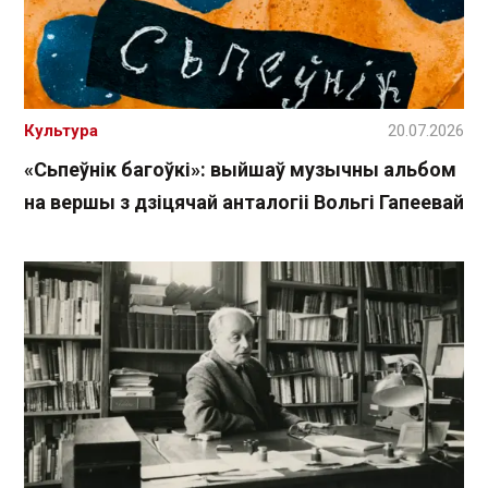
Культура
20.07.2026
«Сьпеўнік багоўкі»: выйшаў музычны альбом
на вершы з дзіцячай анталогіі Вольгі Гапеевай