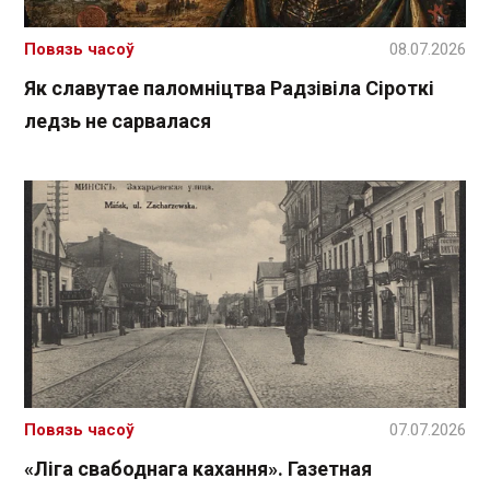
Повязь часоў
08.07.2026
Як славутае паломніцтва Радзівіла Сіроткі
ледзь не сарвалася
Повязь часоў
07.07.2026
«Ліга свабоднага кахання». Газетная