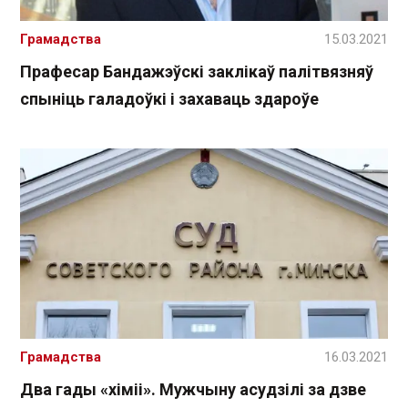
Грамадства
15.03.2021
Прафесар Бандажэўскі заклікаў палітвязняў
спыніць галадоўкі і захаваць здароўе
Грамадства
16.03.2021
Два гады «хіміі». Мужчыну асудзілі за дзве