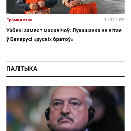
Грамадства
10.07.2026
Узбекі замест масквічоў: Лукашэнка не вітае
ў Беларусі «рускіх братоў»
ПАЛІТЫКА