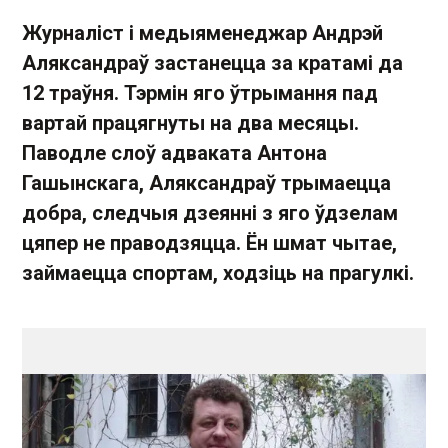
Журналіст і медыяменеджар Андрэй
Аляксандраў застанецца за кратамі да
12 траўня. Тэрмін яго ўтрымання пад
вартай працягнуты на два месяцы.
Паводле слоў адваката Антона
Гашынскага, Аляксандраў трымаецца
добра, следчыя дзеянні з яго ўдзелам
цяпер не праводзяцца. Ён шмат чытае,
займаецца спортам, ходзіць на прагулкі.