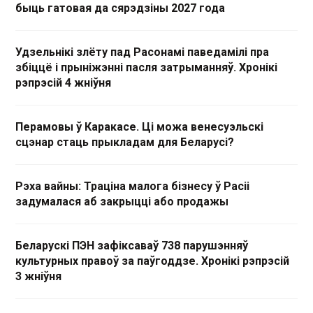
быць гатовая да сярэдзіны 2027 года
Удзельнікі злёту пад Расонамі паведамілі пра
збіццё і прыніжэнні пасля затрыманняў. Хронікі
рэпрэсій 4 жніўня
Перамовы ў Каракасе. Ці можа венесуэльскі
сцэнар стаць прыкладам для Беларусі?
Рэха вайны: Траціна малога бізнесу ў Расіі
задумалася аб закрыцці або продажы
Беларускі ПЭН зафіксаваў 738 парушэнняў
культурных правоў за паўгоддзе. Хронікі рэпрэсій
3 жніўня