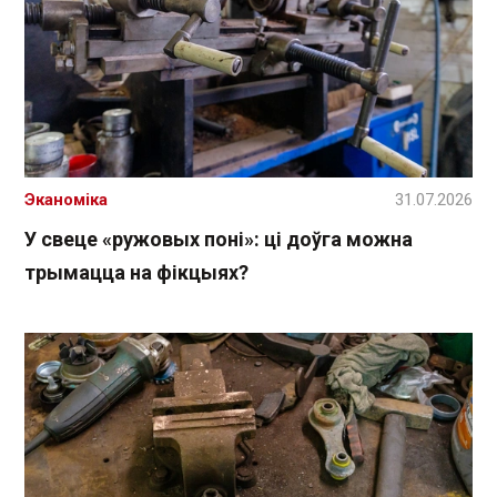
Эканоміка
31.07.2026
У свеце «ружовых поні»: ці доўга можна
трымацца на фікцыях?