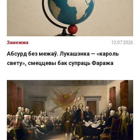
Замежжа
12.07.2026
Абсурд без межаў. Лукашэнка — «кароль
свету», смеццевы бак супраць Фаража