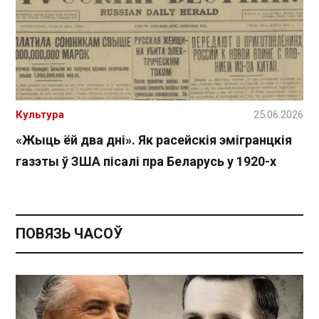
Культура
25.06.2026
«Жыць ёй два дні». Як расейскія эмігранцкія
газэты ў ЗША пісалі пра Беларусь у 1920-х
ПОВЯЗЬ ЧАСОЎ