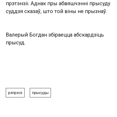
прэтэнзіі. Аднак пры абвяшчэнні прысуду
суддзя сказаў, што той віны не прызнаў.
Валерый Богдан збіраецца абскардзіць
прысуд.
рэпрэсіі
прысуды