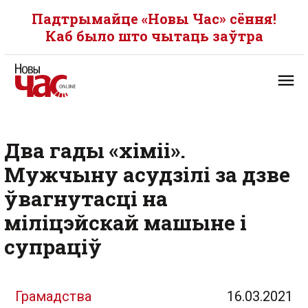
Падтрымайце «Новы Час» сёння!
Каб было што чытаць заўтра
Два гады «хіміі».
Мужчыну асудзілі за дзве
ўвагнутасці на
міліцэйскай машыне і
супраціў
Грамадства
16.03.2021