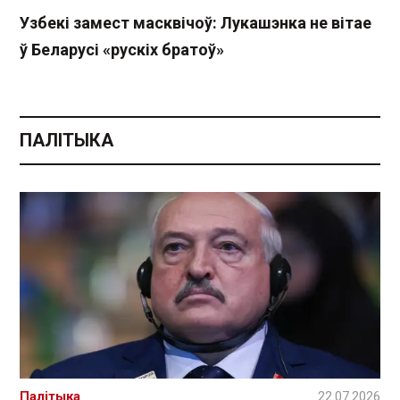
Узбекі замест масквічоў: Лукашэнка не вітае
ў Беларусі «рускіх братоў»
ПАЛІТЫКА
Палітыка
22.07.2026