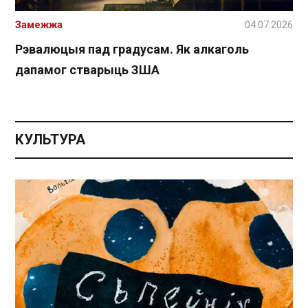
Замежжа
04.07.2026
Рэвалюцыя пад градусам. Як алкаголь
дапамог стварыць ЗША
КУЛЬТУРА