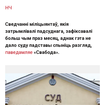
НЧ
Сведчанні міліцыянтаў, якія
затрымлівалі падсуднага, зафіксавалі
больш чым праз месяц, аднак гэта не
дало суду падставы спыніць разгляд,
паведамляе
«Свабода».