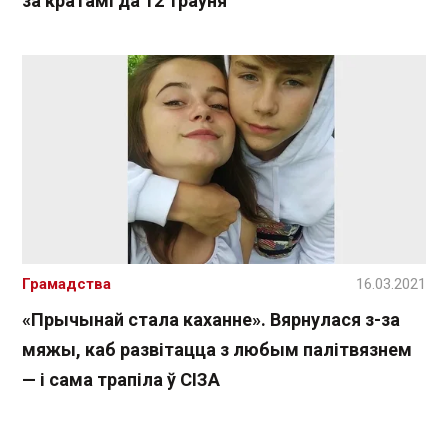
за кратамі да 12 траўня
Грамадства
16.03.2021
«Прычынай стала каханне». Вярнулася з-за
мяжы, каб развітацца з любым палітвязнем
— і сама трапіла ў СІЗА