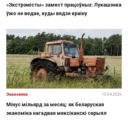
«Экстрэмісты» замест працоўных: Лукашэнка
ўжо не ведае, куды вядзе краіну
Эканоміка
10.04.2026
Мінус мільярд за месяц: як беларуская
эканоміка нагадвае мексіканскі серыял