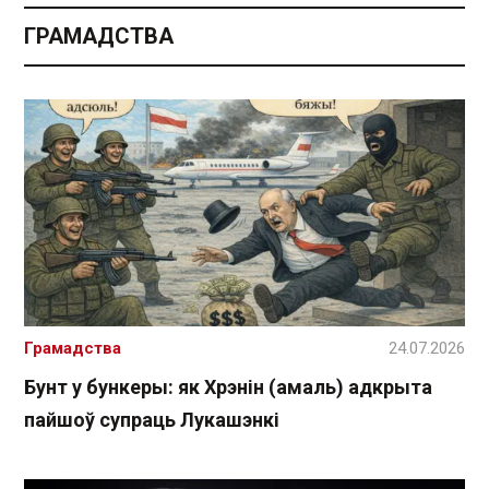
ГРАМАДСТВА
Грамадства
24.07.2026
Бунт у бункеры: як Хрэнін (амаль) адкрыта
пайшоў супраць Лукашэнкі