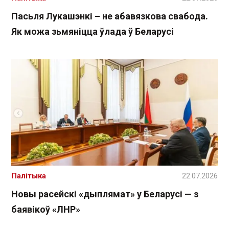
Пасьля Лукашэнкі – не абавязкова свабода.
Як можа зьмяніцца ўлада ў Беларусі
Палітыка
22.07.2026
Новы расейскі «дыплямат» у Беларусі — з
баявікоў «ЛНР»