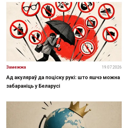
Замежжа
19.07.2026
Ад акуляраў да поціску рукі: што яшчэ можна
забараніць у Беларусі