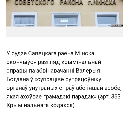
У судзе Савецкага раёна Мінска
скончыўся разгляд крымінальнай
справы па абвінавачанні Валерыя
Богдана ў «супраціве супрацоўніку
органаў унутраных спраў або іншай асобе,
якая ахоўвае грамадзкі парадак» (арт. 363
Крымінальнага кодэкса).