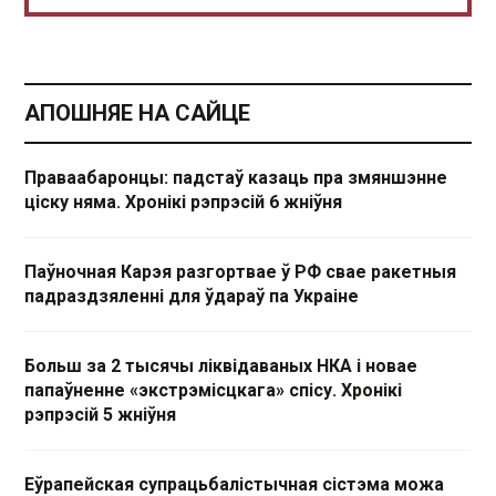
АПОШНЯЕ НА САЙЦЕ
Праваабаронцы: падстаў казаць пра змяншэнне
ціску няма. Хронікі рэпрэсій 6 жніўня
Паўночная Карэя разгортвае ў РФ свае ракетныя
падраздзяленні для ўдараў па Украіне
Больш за 2 тысячы ліквідаваных НКА і новае
папаўненне «экстрэмісцкага» спісу. Хронікі
рэпрэсій 5 жніўня
Еўрапейская супрацьбалістычная сістэма можа