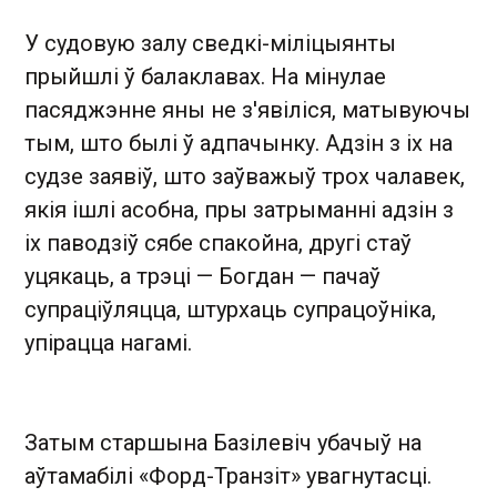
У судовую залу сведкі-міліцыянты
прыйшлі ў балаклавах. На мінулае
пасяджэнне яны не з'явіліся, матывуючы
тым, што былі ў адпачынку. Адзін з іх на
судзе заявіў, што заўважыў трох чалавек,
якія ішлі асобна, пры затрыманні адзін з
іх паводзіў сябе спакойна, другі стаў
уцякаць, а трэці — Богдан — пачаў
супраціўляцца, штурхаць супрацоўніка,
упірацца нагамі.
Затым старшына Базілевіч убачыў на
аўтамабілі «Форд-Транзіт» увагнутасці.