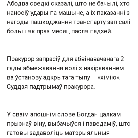
Абодва сведкі сказалі, што не бачылі, хто
наносіў удары па машыне, а іх паказанні з
нагоды пашкоджання транспарту запісалі
больш як праз месяц пасля падзей.
Пракурор запрасіў для абвінавачанага 2
гады абмежавання волі з накіраваннем
ва ўстанову адкрытага тыпу — «хімію».
Суддзя падтрымаў пракурора.
У сваім апошнім слове Богдан цалкам
прызнаў віну, выбачыўся і паведаміў, што
гатовы задаволіць матэрыяльныя