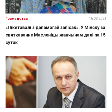
Грамадства
16.03.2021
«Пікетавалі з дапамогай запісак». У Мінску за
святкаванне Масленіцы жанчынам далі па 15
сутак