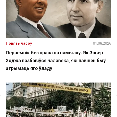
Повязь часоў
01.08.2026
Пераемнік без права на памылку. Як Энвер
Ходжа пазбавіўся чалавека, які павінен быў
атрымаць яго ўладу
Спасылка без VPN