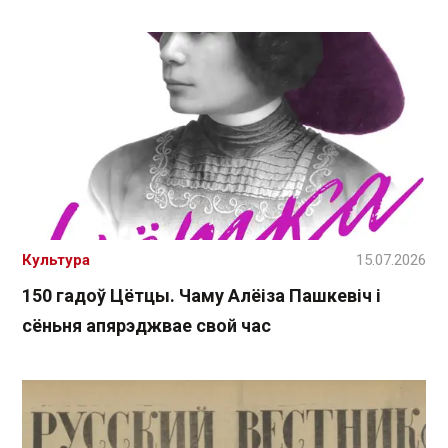
Культура
15.07.2026
150 гадоў Цётцы. Чаму Алёіза Пашкевіч і
сёньня апярэджвае свой час