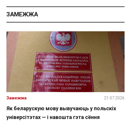
ЗАМЕЖЖА
Замежжа
21.07.2026
Як беларускую мову вывучаюць у польскіх
універсітэтах — і навошта гэта сёння