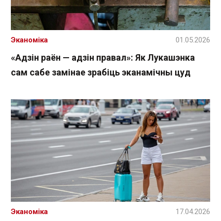
Эканоміка
01.05.2026
«Адзін раён — адзін правал»: Як Лукашэнка
сам сабе замінае зрабіць эканамічны цуд
Эканоміка
17.04.2026