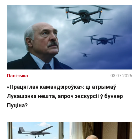
Палітыка
03.07.2026
«Працяглая камандзіроўка»: ці атрымаў
Лукашэнка нешта, апроч экскурсіі ў бункер
Пуціна?