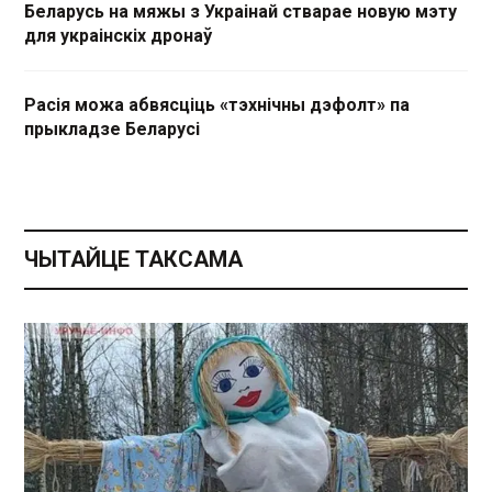
Беларусь на мяжы з Украінай стварае новую мэту
для украінскіх дронаў
Расія можа абвясціць «тэхнічны дэфолт» па
прыкладзе Беларусі
ЧЫТАЙЦЕ ТАКСАМА