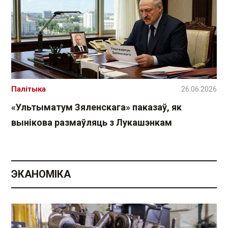
Палітыка
26.06.2026
«Ультыматум Зяленскага» паказаў, як
вынікова размаўляць з Лукашэнкам
ЭКАНОМІКА