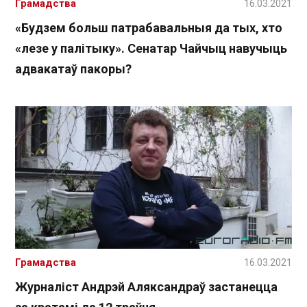
Грамадства
16.03.2021
«Будзем больш патрабавальныя да тых, хто
«лезе у палітыку». Сенатар Чайчыц навучыць
адвакатаў пакоры?
Грамадства
16.03.2021
Журналіст Андрэй Аляксандраў застанецца