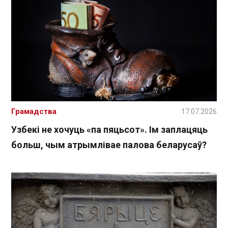
Грамадства
17.07.2026
Узбекі не хочуць «па пяцьсот». Ім заплацяць
больш, чым атрымлівае палова беларусаў?