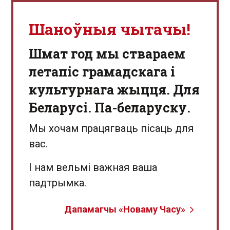
Шаноўныя чытачы!
Шмат год мы ствараем
летапіс грамадскага і
культурнага жыцця. Для
Беларусі. Па-беларуску.
Мы хочам працягваць пісаць для
вас.
І нам вельмі важная ваша
падтрымка.
Дапамагчы «Новаму Часу»