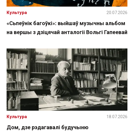
Культура
20.07.2026
«Сьпеўнік багоўкі»: выйшаў музычны альбом
на вершы з дзіцячай анталогіі Вольгі Гапеевай
Культура
18.07.2026
Дом, дзе рэдагавалі будучыню