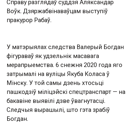
Справу разглядаў суддзя Аляксандар
Воўк. Дзяржабвінаваўцам выступіў
пракурор Рабаў.
У матэрыялах следства Валерый Богдан
фігураваў як удзельнік масавага
мерапрыемства. 6 снежня 2020 года яго
затрымалі на вуліцы Якуба Коласа ў
Мінску. У той самы дзень хтосьці
пашкодзіў міліцэйскі спецтранспарт — на
бакавіне выявілі дзве ўвагнутасці.
Следчыя вырашылі, што гэта зрабіў
Богдан.