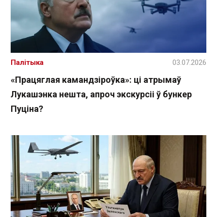
Палітыка
03.07.2026
«Працяглая камандзіроўка»: ці атрымаў
Лукашэнка нешта, апроч экскурсіі ў бункер
Пуціна?