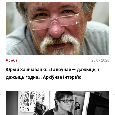
Асоба
23.07.2026
Юрый Хашчавацкі: «Галоўнае — дажыць, і
дажыць годна». Архіўнае інтэрв'ю
Спасылка без VPN