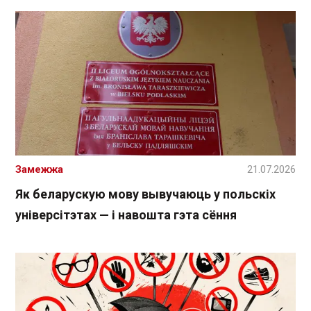
Замежжа
21.07.2026
Як беларускую мову вывучаюць у польскіх
універсітэтах — і навошта гэта сёння