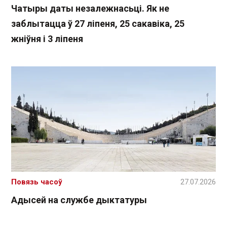
Чатыры даты незалежнасьці. Як не
заблытацца ў 27 ліпеня, 25 сакавіка, 25
жніўня і 3 ліпеня
Повязь часоў
27.07.2026
Адысей на службе дыктатуры