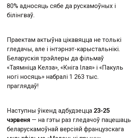
80% адносяць сябе да рускамоўных і
білінгваў.
Праектам актыўна цікавяцца не толькі
гледачы, але і інтэрнэт-карыстальнікі.
Беларускія трэйлеры да фільмаў
«Таямніца Келза», «Кніга Ілая» і «Пакуль
ногі носяць» набралі 1 263 тыс.
праглядаў!
Наступны ўікенд адбудзецца
23-25
чэрвеня
— на гэты раз гледачоў пацешаць
беларускамоўнай версіяй французскага