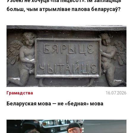
Узбекі не хочуць «па пяцьсот». Ім заплацяць
больш, чым атрымлівае палова беларусаў?
Грамадства
16.07.2026
Беларуская мова — не «бедная» мова