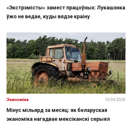
«Экстрэмісты» замест працоўных: Лукашэнка
ўжо не ведае, куды вядзе краіну
Эканоміка
10.04.2026
Мінус мільярд за месяц: як беларуская
эканоміка нагадвае мексіканскі серыял