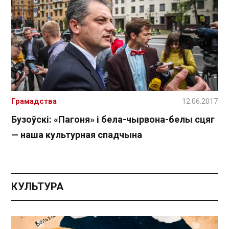
Грамадства
12.06.2017
Бузоўскі: «Пагоня» і бела-чырвона-белы сцяг
— наша культурная спадчына
КУЛЬТУРА