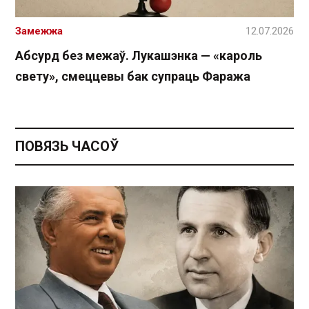
Замежжа
12.07.2026
Абсурд без межаў. Лукашэнка — «кароль
свету», смеццевы бак супраць Фаража
ПОВЯЗЬ ЧАСОЎ