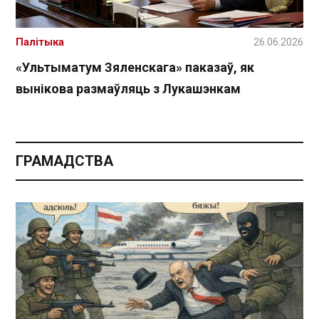
Палітыка
26.06.2026
«Ультыматум Зяленскага» паказаў, як
вынікова размаўляць з Лукашэнкам
ГРАМАДСТВА