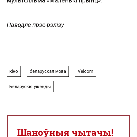
мультфільма «Маленькі прынц».
Паводле прэс-рэлізу
кіно
беларуская мова
Velcom
Беларускія ўікэнды
Шаноўныя чытачы!