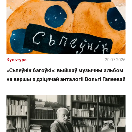
Культура
20.07.2026
«Сьпеўнік багоўкі»: выйшаў музычны альбом
на вершы з дзіцячай анталогіі Вольгі Гапеевай