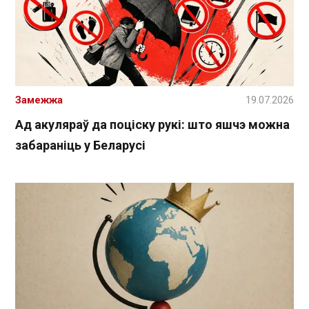
Замежжа
19.07.2026
Ад акуляраў да поціску рукі: што яшчэ можна
забараніць у Беларусі