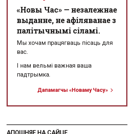
«Новы Час» — незалежнае
выданне, не афіляванае з
палітычнымі сіламі.
Мы хочам працягваць пісаць для
вас.
І нам вельмі важная ваша
падтрымка.
Дапамагчы «Новаму Часу»
АПОШНЯЕ НА САЙЦЕ