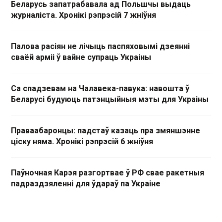
Беларусь запатрабавала ад Польшчы выдаць
журналіста. Хронікі рэпрэсій 7 жніўня
Палова расіян не лічыць паспяховымі дзеянні
сваёй арміі ў вайне супраць Украіны
Са спадзевам на Чалавека-павука: навошта ў
Беларусі будуюць патэнцыйныя мэты для Украіны
Праваабаронцы: падстаў казаць пра змяншэнне
ціску няма. Хронікі рэпрэсій 6 жніўня
Паўночная Карэя разгортвае ў РФ свае ракетныя
падраздзяленні для ўдараў па Украіне