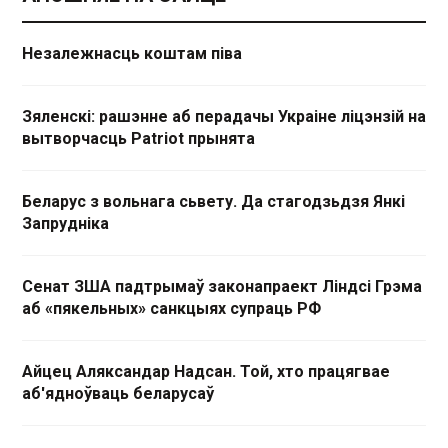
Незалежнасць коштам піва
Зяленскі: рашэнне аб перадачы Украіне ліцэнзій на
вытворчасць Patriot прынята
Беларус з вольнага сьвету. Да стагодзьдзя Янкі
Запрудніка
Сенат ЗША падтрымаў законапраект Ліндсі Грэма
аб «пякельных» санкцыях супраць РФ
Айцец Аляксандар Надсан. Той, хто працягвае
аб'ядноўваць беларусаў