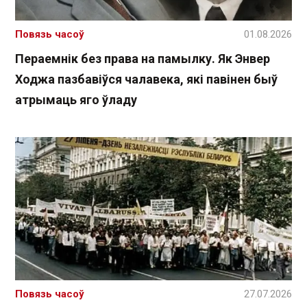
Повязь часоў
01.08.2026
Пераемнік без права на памылку. Як Энвер
Ходжа пазбавіўся чалавека, які павінен быў
атрымаць яго ўладу
Повязь часоў
27.07.2026