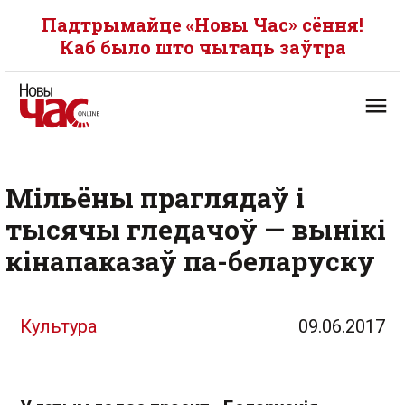
Падтрымайце «Новы Час» сёння!
Каб было што чытаць заўтра
Мільёны праглядаў і
тысячы гледачоў — вынікі
кінапаказаў па-беларуску
Культура
09.06.2017