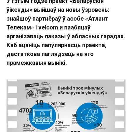
У гэтым годзе праект «Беларускія
ўікенды» выйшаў на новы ўзровень:
знайшоў партнёраў ў асобе «Атлант
Телекам» і velcom и паабяцаў
арганізаваць паказы ў абласных гарадах.
Каб ацаніць папулярнасць праекта,
дастаткова паглядзець на яго
прамежкавыя вынікі.