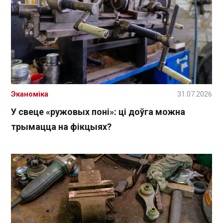
Эканоміка
31.07.2026
У свеце «ружовых поні»: ці доўга можна
трымацца на фікцыях?