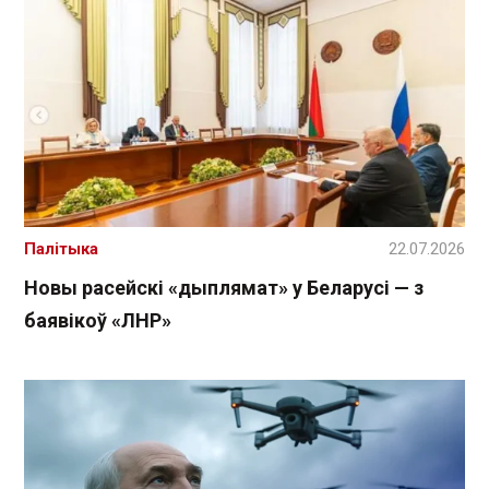
Палітыка
22.07.2026
Новы расейскі «дыплямат» у Беларусі — з
баявікоў «ЛНР»