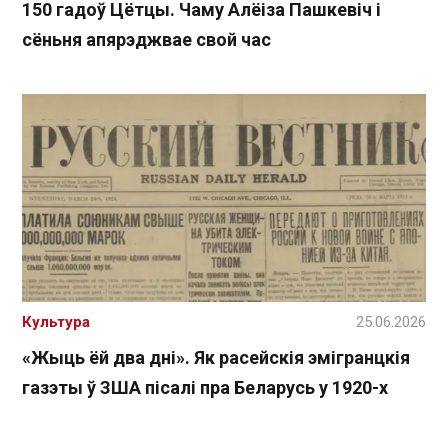
150 гадоў Цётцы. Чаму Алёіза Пашкевіч і
сёньня апярэджвае свой час
Культура
25.06.2026
«Жыць ёй два дні». Як расейскія эмігранцкія
газэты ў ЗША пісалі пра Беларусь у 1920-х