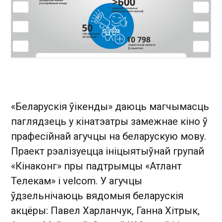
«Беларускія ўікенды» даюць магчымасць
паглядзець у кінатэатры замежнае кіно ў
прафесійнай агучцы на беларускую мову.
Праект рэалізуецца ініцыятыўнай групай
«Кінаконг» пры падтрымцы «Атлант
Телекам» і velcom. У агучцы
ўдзельнічаюць вядомыя беларускія
акцёры: Павел Харланчук, Ганна Хітрык,