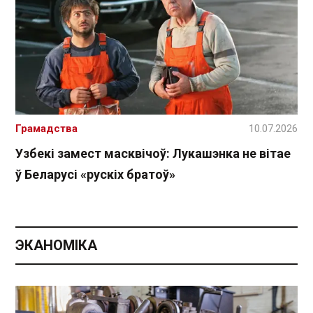
Грамадства
10.07.2026
Узбекі замест масквічоў: Лукашэнка не вітае
ў Беларусі «рускіх братоў»
ЭКАНОМІКА