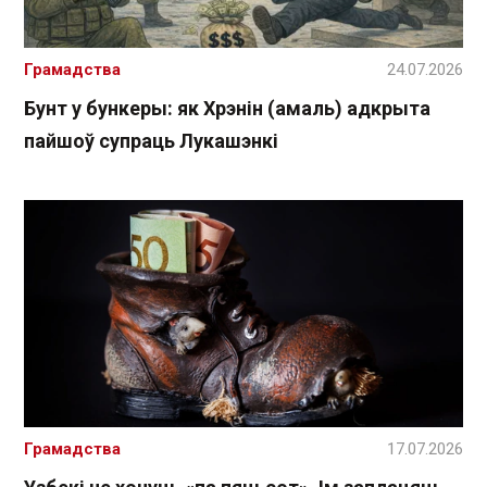
Грамадства
24.07.2026
Бунт у бункеры: як Хрэнін (амаль) адкрыта
пайшоў супраць Лукашэнкі
Грамадства
17.07.2026