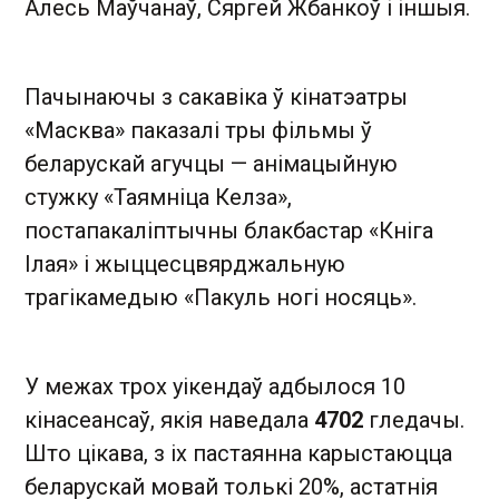
Алесь Маўчанаў, Сяргей Жбанкоў і іншыя.
Пачынаючы з сакавіка ў кінатэатры
«Масква» паказалі тры фільмы ў
беларускай агучцы — анімацыйную
стужку «Таямніца Келза»,
постапакаліптычны блакбастар «Кніга
Ілая» і жыццесцвярджальную
трагікамедыю «Пакуль ногі носяць».
У межах трох уікендаў адбылося 10
кінасеансаў, якія наведала
4702
гледачы.
Што цікава, з іх пастаянна карыстаюцца
беларускай мовай толькі 20%, астатнія