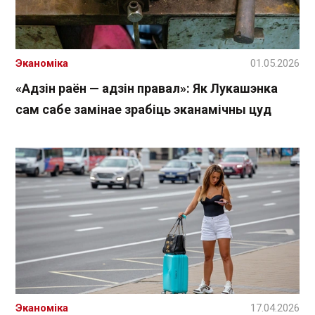
Эканоміка
01.05.2026
«Адзін раён — адзін правал»: Як Лукашэнка
сам сабе замінае зрабіць эканамічны цуд
Эканоміка
17.04.2026