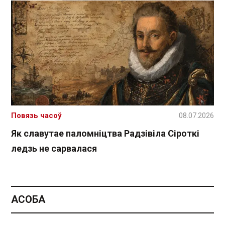
Повязь часоў
08.07.2026
Як славутае паломніцтва Радзівіла Сіроткі
ледзь не сарвалася
АСОБА