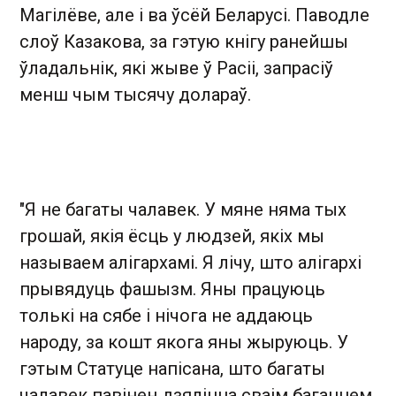
Магілёве, але і ва ўсёй Беларусі. Паводле
слоў Казакова, за гэтую кнігу ранейшы
ўладальнік, які жыве ў Расіі, запрасіў
менш чым тысячу долараў.
"Я не багаты чалавек. У мяне няма тых
грошай, якія ёсць у людзей, якіх мы
называем алігархамі. Я лічу, што алігархі
прывядуць фашызм. Яны працуюць
толькі на сябе і нічога не аддаюць
народу, за кошт якога яны жыруюць. У
гэтым Статуце напісана, што багаты
чалавек павінен дзяліцца сваім багаццем.