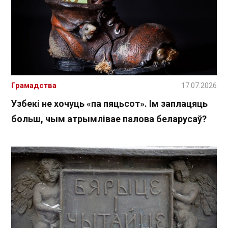
Грамадства
17.07.2026
Узбекі не хочуць «па пяцьсот». Ім заплацяць
больш, чым атрымлівае палова беларусаў?