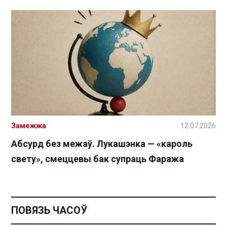
Замежжа
12.07.2026
Абсурд без межаў. Лукашэнка — «кароль
свету», смеццевы бак супраць Фаража
ПОВЯЗЬ ЧАСОЎ