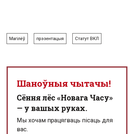
Магілёў
прэзентацыя
Статут ВКЛ
Шаноўныя чытачы!
Сёння лёс «Новага Часу»
— у вашых руках.
Мы хочам працягваць пісаць для
вас.