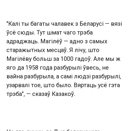
"Калі ты багаты чалавек з Беларусі — вязі
ўсё сюды. Тут шмат чаго трэба
адраджаць. Магілёў — адно з самых
старажытных месцаў. Я лічу, што
Магілёву больш за 1000 гадоў. Але мы ж
яго да 1958 года разбурылі ўвесь, не
вайна разбурыла, а самі людзі разбурылі,
узарвалі тое, што было. Вяртаць усё гэта
трэба", — сказаў Казакоў.