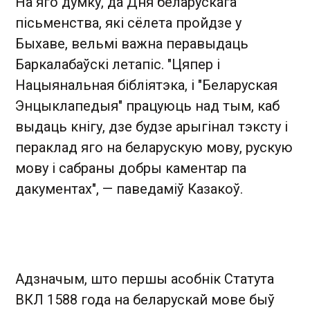
На яго думку, да Дня беларускага
пісьменства, які сёлета пройдзе у
Быхаве, вельмі важна перавыдаць
Баркалабаўскі летапіс. "Цяпер і
Нацыянальная бібліятэка, і "Беларуская
Энцыклапедыя" працуюць над тым, каб
выдаць кнігу, дзе будзе арыгінал тэксту і
пераклад яго на беларускую мову, рускую
мову і сабраны добры каментар па
дакументах", — паведаміў Казакоў.
Адзначым, што першы асобнік Статута
ВКЛ 1588 года на беларускай мове быў