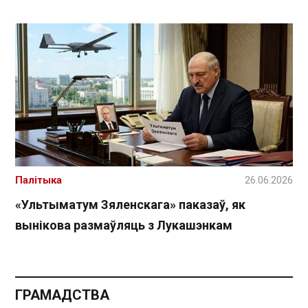
Палітыка
26.06.2026
«Ультыматум Зяленскага» паказаў, як
вынікова размаўляць з Лукашэнкам
ГРАМАДСТВА