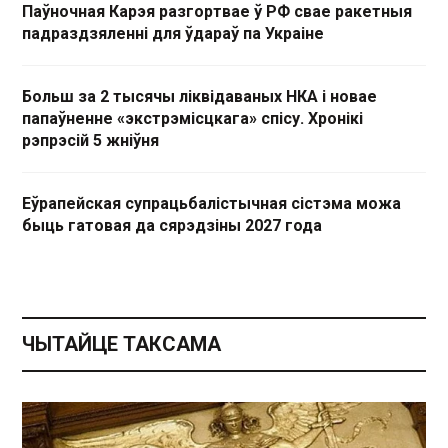
Паўночная Карэя разгортвае ў РФ свае ракетныя
падраздзяленні для ўдараў па Украіне
Больш за 2 тысячы ліквідаваных НКА і новае
папаўненне «экстрэмісцкага» спісу. Хронікі
рэпрэсій 5 жніўня
Еўрапейская супрацьбалістычная сістэма можа
быць гатовая да сярэдзіны 2027 года
ЧЫТАЙЦЕ ТАКСАМА