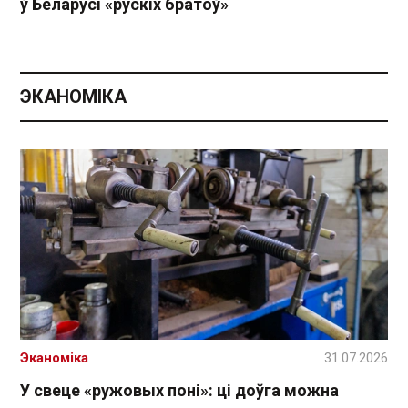
ў Беларусі «рускіх братоў»
ЭКАНОМІКА
Эканоміка
31.07.2026
У свеце «ружовых поні»: ці доўга можна