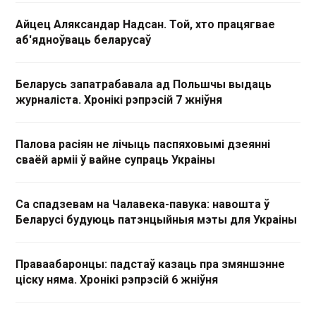
Айцец Аляксандар Надсан. Той, хто працягвае
аб'ядноўваць беларусаў
Беларусь запатрабавала ад Польшчы выдаць
журналіста. Хронікі рэпрэсій 7 жніўня
Палова расіян не лічыць паспяховымі дзеянні
сваёй арміі ў вайне супраць Украіны
Са спадзевам на Чалавека-павука: навошта ў
Беларусі будуюць патэнцыйныя мэты для Украіны
Праваабаронцы: падстаў казаць пра змяншэнне
ціску няма. Хронікі рэпрэсій 6 жніўня