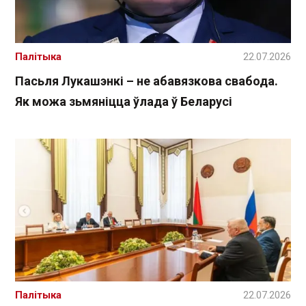
Палітыка
22.07.2026
Пасьля Лукашэнкі – не абавязкова свабода.
Як можа зьмяніцца ўлада ў Беларусі
Палітыка
22.07.2026