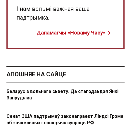
І нам вельмі важная ваша
падтрымка.
Дапамагчы «Новаму Часу»
АПОШНЯЕ НА САЙЦЕ
Беларус з вольнага сьвету. Да стагодзьдзя Янкі
Запрудніка
Сенат ЗША падтрымаў законапраект Ліндсі Грэма
аб «пякельных» санкцыях супраць РФ