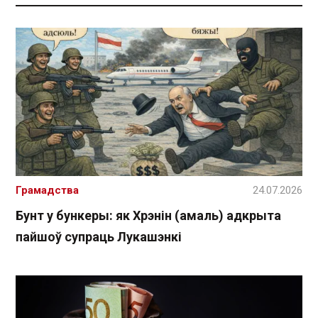
Грамадства
24.07.2026
Бунт у бункеры: як Хрэнін (амаль) адкрыта
пайшоў супраць Лукашэнкі