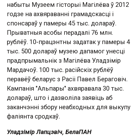
набыты Музеем гісторыі Магілёва ў 2012
годзе на ахвяраванні грамадскасці і
спонсараў у памеры 45 тыс. долараў.
Прыватныя асобы перадалі 76 млн.
рублёў. 10-працэнтны задатак у памеры 4
тыс. 500 долараў музею дапамог унесці
прадпрымальнік з Магілёва Уладзімір
Мардачоў. 100 тыс. расійскіх рублёў
перавёў беларус з Расіі Павел Бераговіч.
Кампанія "Альпары" ахвяравала 30 тыс.
долараў, што і дазволіла заявіць аб
заканчэнні збору неабходных для выкупу
фаліянта сродкаў.
Уладзімір Лапцэвіч, БелаПАН