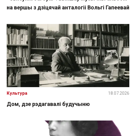
на вершы з дзіцячай анталогіі Вольгі Гапеевай
Культура
18.07.2026
Дом, дзе рэдагавалі будучыню