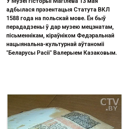
У Музеі гісторыі Магілёва 13 мая
адбылася прэзентацыя Статута ВКЛ
1588 года на польскай мове. Ён быў
перададзены ў дар музею мецэнатам,
пісьменнікам, кіраўніком Федэральнай
нацыянальна-культурнай аўтаноміі
"Беларусы Расіі" Валерыем Казаковым.