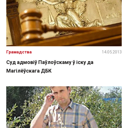
Грамадства
14.05.2013
Суд адмовіў Паўлоўскаму ў іску да
Магілёўскага ДБК