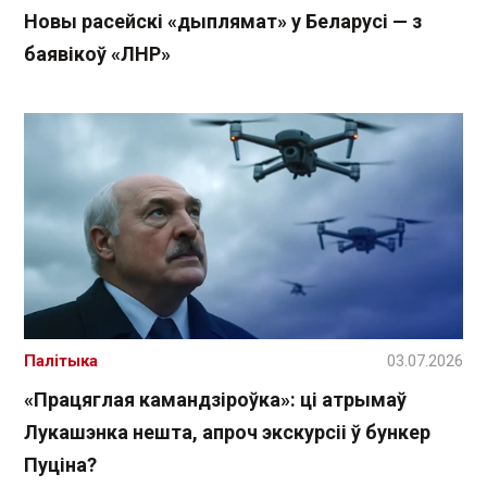
Новы расейскі «дыплямат» у Беларусі — з
баявікоў «ЛНР»
Палітыка
03.07.2026
«Працяглая камандзіроўка»: ці атрымаў
Лукашэнка нешта, апроч экскурсіі ў бункер
Пуціна?