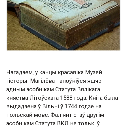
Нагадаем, у канцы красавіка Музей
гісторыі Магілёва папоўніўся яшчэ
адным асобнікам Статута Вялікага
княства Літоўскага 1588 года. Кніга была
выдадзена ў Вільні ў 1744 годзе на
польскай мове. Фаліянт стаў другім
асобнікам Статута ВКЛ не толькі ў