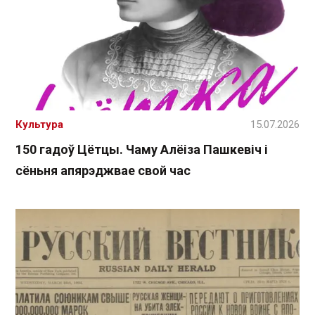
Культура
15.07.2026
150 гадоў Цётцы. Чаму Алёіза Пашкевіч і
сёньня апярэджвае свой час