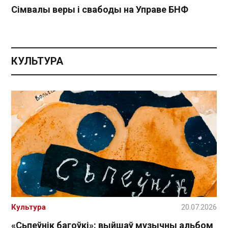
Сімвалы веры і свабоды на Управе БНФ
КУЛЬТУРА
Культура
20.07.2026
«Сьпеўнік багоўкі»: выйшаў музычны альбом