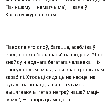
Па-іншаму — немагчыма", — заявіў
Казакоў журналістам.
Паводле яго слоў, багацце, асабліва ў
Расіі, проста "звалілася" на людзей. "Я не
знайду ніводнага багатага чалавека — іх
наогул вельмі мала, якія свае грошы самі
зарабілі. Хтосьці сядзіць на нафце, на
вугалі, на золаце, яшчэ на чымсьці,
выцягваючы гэта з нетраў нашай маці-
зямлі", — гаворыць мецэнат.