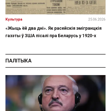
Культура
25.06.2026
«Жыць ёй два дні». Як расейскія эмігранцкія
газэты ў ЗША пісалі пра Беларусь у 1920-х
ПАЛІТЫКА