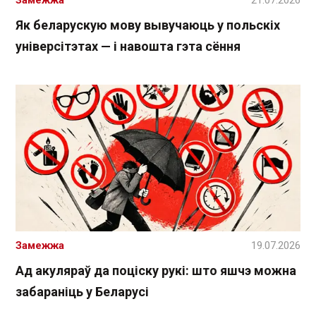
Як беларускую мову вывучаюць у польскіх
універсітэтах — і навошта гэта сёння
Замежжа
19.07.2026
Ад акуляраў да поціску рукі: што яшчэ можна
забараніць у Беларусі