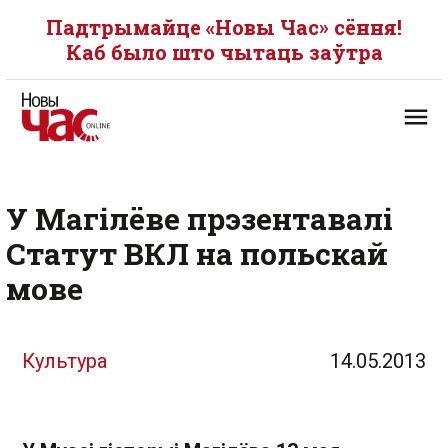
Падтрымайце «Новы Час» сёння!
Каб было што чытаць заўтра
У Магілёве прэзентавалі
Статут ВКЛ на польскай
мове
Культура
14.05.2013