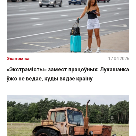
Эканоміка
17.04.2026
«Экстрэмісты» замест працоўных: Лукашэнка
ўжо не ведае, куды вядзе краіну