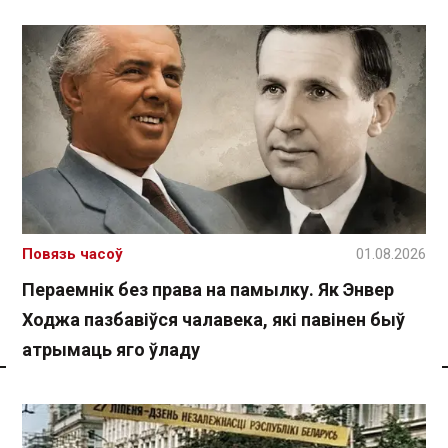
Повязь часоў
01.08.2026
Пераемнік без права на памылку. Як Энвер
Ходжа пазбавіўся чалавека, які павінен быў
атрымаць яго ўладу
Спасылка без VPN