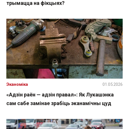
трымацца на фікцыях?
Эканоміка
01.05.2026
«Адзін раён — адзін правал»: Як Лукашэнка
сам сабе замінае зрабіць эканамічны цуд