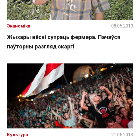
Эканоміка
08.05.2013
Жыхары вёскі супраць фермера. Пачаўся
паўторны разгляд скаргі
Культура
21.05.2013