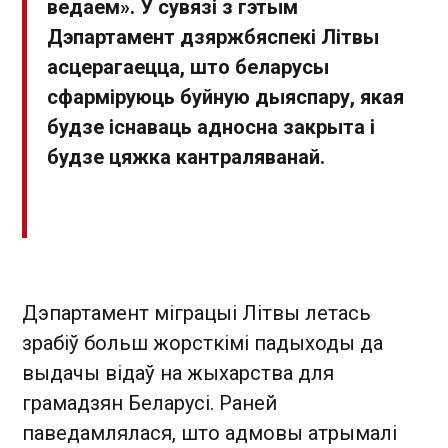
ведаем». У сувязі з гэтым
Дэпартамент дзяржбяспекі Літвы
асцерагаецца, што беларусы
сфарміруюць буйную дыяспару, якая
будзе існаваць адносна закрыта і
будзе цяжка кантраляванай.
Дэпартамент міграцыі Літвы летась
зрабіў больш жорсткімі падыходы да
выдачы відаў на жыхарства для
грамадзян Беларусі. Раней
паведамлялася, што адмовы атрымалі