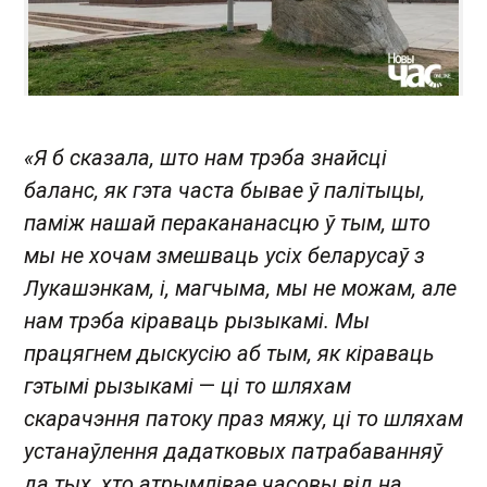
«Я б сказала, што нам трэба знайсці
баланс, як гэта часта бывае ў палітыцы,
паміж нашай перакананасцю ў тым, што
мы не хочам змешваць усіх беларусаў з
Лукашэнкам, і, магчыма, мы не можам, але
нам трэба кіраваць рызыкамі. Мы
працягнем дыскусію аб тым, як кіраваць
гэтымі рызыкамі
—
ці то шляхам
скарачэння патоку праз мяжу, ці то шляхам
устанаўлення дадатковых патрабаванняў
да тых, хто атрымлівае часовы від на