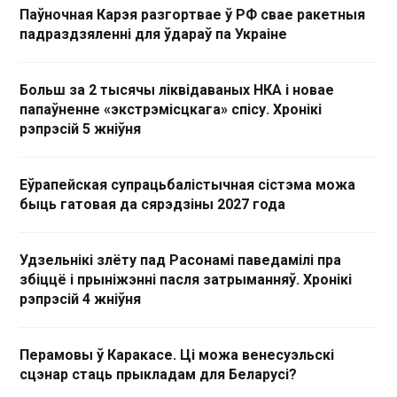
Паўночная Карэя разгортвае ў РФ свае ракетныя
падраздзяленні для ўдараў па Украіне
Больш за 2 тысячы ліквідаваных НКА і новае
папаўненне «экстрэмісцкага» спісу. Хронікі
рэпрэсій 5 жніўня
Еўрапейская супрацьбалістычная сістэма можа
быць гатовая да сярэдзіны 2027 года
Удзельнікі злёту пад Расонамі паведамілі пра
збіццё і прыніжэнні пасля затрыманняў. Хронікі
рэпрэсій 4 жніўня
Перамовы ў Каракасе. Ці можа венесуэльскі
сцэнар стаць прыкладам для Беларусі?