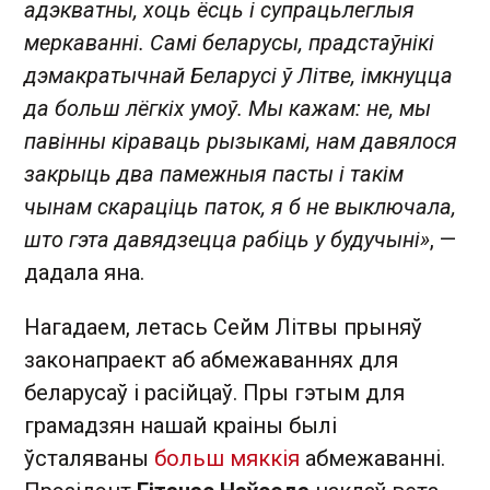
адэкватны, хоць ёсць і супрацьлеглыя
меркаванні. Самі беларусы, прадстаўнікі
дэмакратычнай Беларусі ў Літве, імкнуцца
да больш лёгкіх умоў. Мы кажам: не, мы
павінны кіраваць рызыкамі, нам давялося
закрыць два памежныя пасты і такім
чынам скараціць паток, я б не выключала,
што гэта давядзецца рабіць у будучыні»
, —
дадала яна.
Нагадаем, летась Сейм Літвы прыняў
законапраект аб абмежаваннях для
беларусаў і расійцаў. Пры гэтым для
грамадзян нашай краіны былі
ўсталяваны
больш мяккія
абмежаванні.