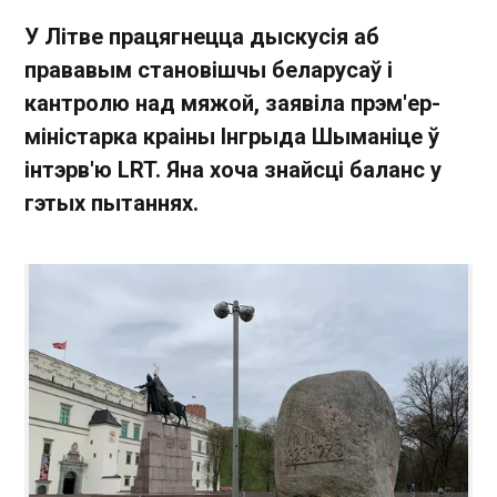
У Літве працягнецца дыскусія аб
прававым становішчы беларусаў і
кантролю над мяжой, заявіла прэм'ер-
міністарка краіны Інгрыда Шыманіце ў
інтэрв'ю LRT. Яна хоча знайсці баланс у
гэтых пытаннях.