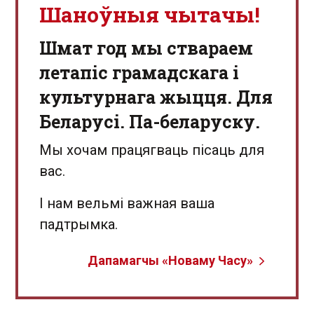
Шаноўныя чытачы!
Шмат год мы ствараем
летапіс грамадскага і
культурнага жыцця. Для
Беларусі. Па-беларуску.
Мы хочам працягваць пісаць для
вас.
І нам вельмі важная ваша
падтрымка.
Дапамагчы «Новаму Часу»