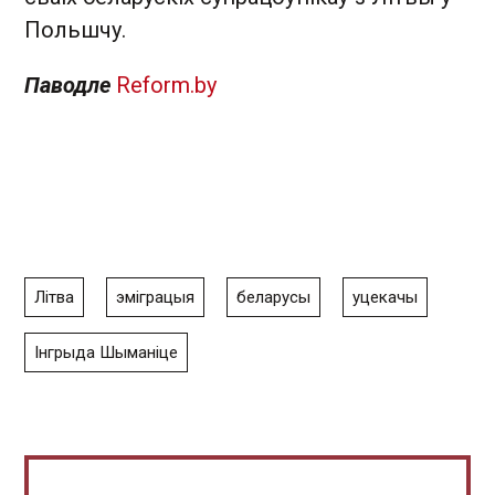
Польшчу.
Паводле
Reform.by
Літва
эміграцыя
беларусы
уцекачы
Інгрыда Шыманіце