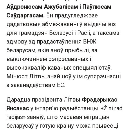
Аўдронюсам Ажубалісам
і
Паўлюсам
Саўдаргасам.
Ён прадугледжвае
дадатковыя абмежаванні ў выдачы віз
для грамадзян Беларусі і Расіі, а таксама
адмову ад прадастаўлення ВНЖ
беларусам, якія зноў прыбылі, за
выключэннем рэпрэсаваных і
высокакваліфікаваных спецыялістаў.
Мінюст Літвы знайшоў у ім супярэчнасці
з заканадаўствам ЕС.
Дарадца прэзідэнта Літвы
Фрэдэрыкас
Янсанас
у інтэрв'ю радыёстанцыі «Žini rad
radijas» заявіў, што масавая міграцыя
беларусаў у гэтую краіну можа прывесці