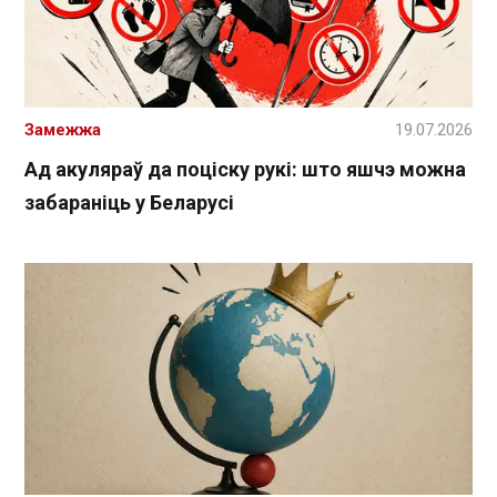
Замежжа
19.07.2026
Ад акуляраў да поціску рукі: што яшчэ можна
забараніць у Беларусі