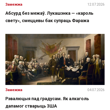
Замежжа
12.07.2026
Абсурд без межаў. Лукашэнка — «кароль
свету», смеццевы бак супраць Фаража
Замежжа
04.07.2026
Рэвалюцыя пад градусам. Як алкаголь
дапамог стварыць ЗША