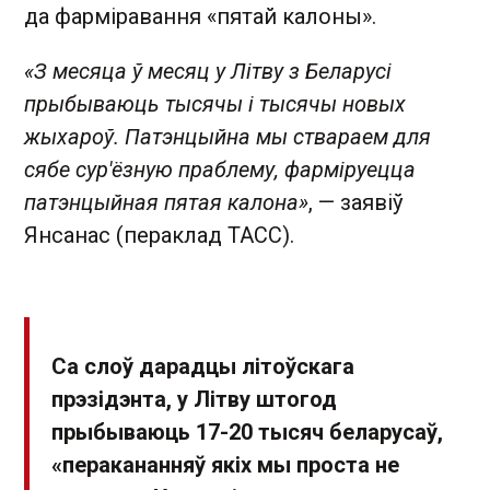
да фарміравання «пятай калоны».
«З месяца ў месяц у Літву з Беларусі
прыбываюць тысячы і тысячы новых
жыхароў. Патэнцыйна мы ствараем для
сябе сур'ёзную праблему, фарміруецца
патэнцыйная пятая калона»
, — заявіў
Янсанас (пераклад ТАСС).
Са слоў дарадцы літоўскага
прэзідэнта, у Літву штогод
прыбываюць 17-20 тысяч беларусаў,
«перакананняў якіх мы проста не