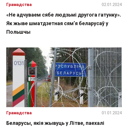
Грамадства
02.01.2024
«Не адчуваем сябе людзьмі другога гатунку».
Як жыве шматдзетная сям’я беларусаў у
Польшчы
Грамадства
01.01.2024
Беларусы, якія жывуць у Літве, паехалі