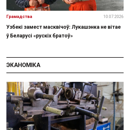
Грамадства
10.07.2026
Узбекі замест масквічоў: Лукашэнка не вітае
ў Беларусі «рускіх братоў»
ЭКАНОМІКА