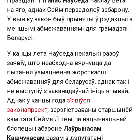
Прэзідэнт
Гітанас Наўседа
наклаў вета
на яго, аднак Сейм пераадолеў забарону.
У выніку закон быў прыняты ў рэдакцыі з
меншымі абмежаваннямі для грамадзян
Беларусі.
У канцы лета Наўседа некалькі разоў
заявіў, што неабходна вярнуцца да
пытання ўзмацнення жорсткасці
абмежаванняў для беларусаў, аднак так і
не выступіў з заканадаўчай ініцыятывай.
Аднак у канцы года
з'явіўся
законапраект
, зарэгістраваны старшынёй
камітэта Сейма Літвы па нацыянальнай
бяспецы і абароне
Лаўрынасам
Кашчунасам
разам з дэпутатамі