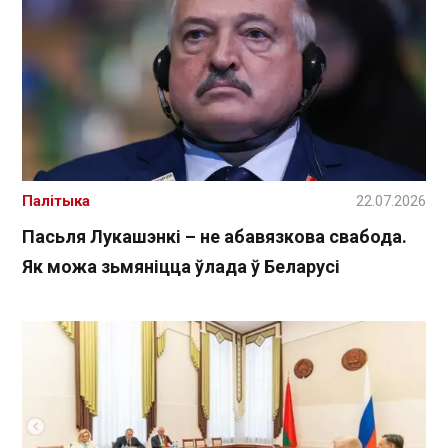
Палітыка
22.07.2026
Пасьля Лукашэнкі – не абавязкова свабода.
Як можа зьмяніцца ўлада ў Беларусі