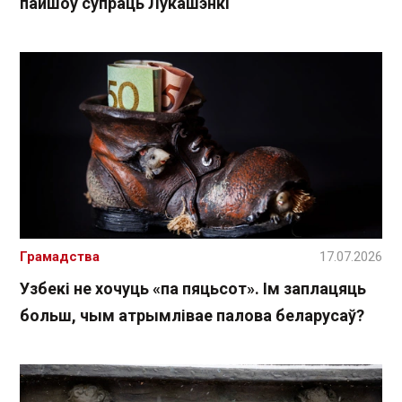
пайшоў супраць Лукашэнкі
Грамадства
17.07.2026
Узбекі не хочуць «па пяцьсот». Ім заплацяць
больш, чым атрымлівае палова беларусаў?