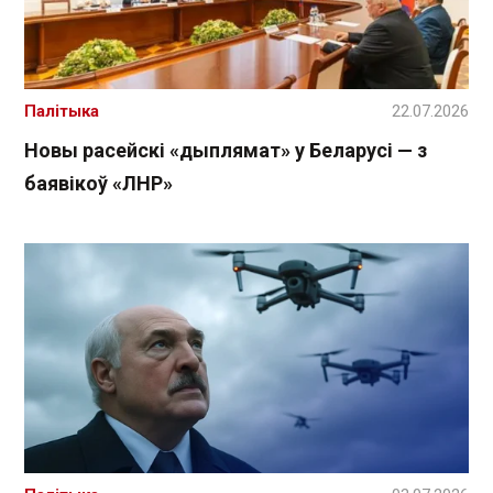
Палітыка
22.07.2026
Новы расейскі «дыплямат» у Беларусі — з
баявікоў «ЛНР»