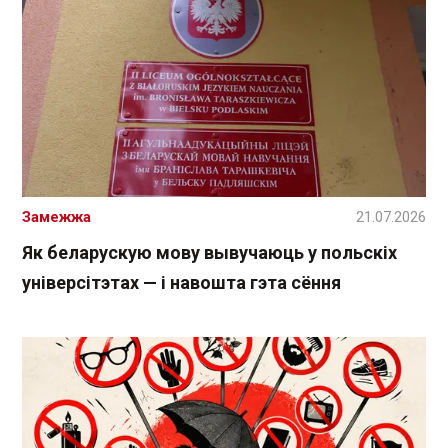
Замежжа
21.07.2026
Як беларускую мову вывучаюць у польскіх
універсітэтах — і навошта гэта сёння