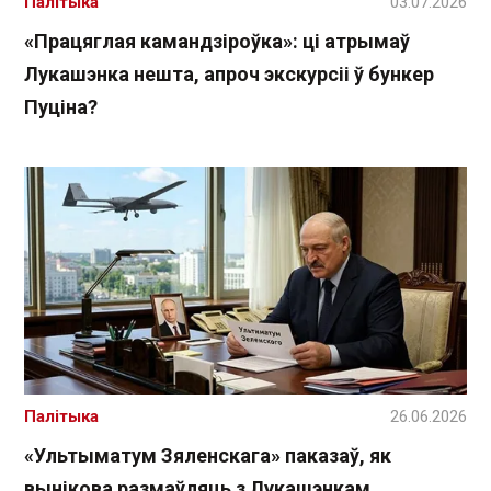
Палітыка
03.07.2026
«Працяглая камандзіроўка»: ці атрымаў
Лукашэнка нешта, апроч экскурсіі ў бункер
Пуціна?
Палітыка
26.06.2026
«Ультыматум Зяленскага» паказаў, як
вынікова размаўляць з Лукашэнкам