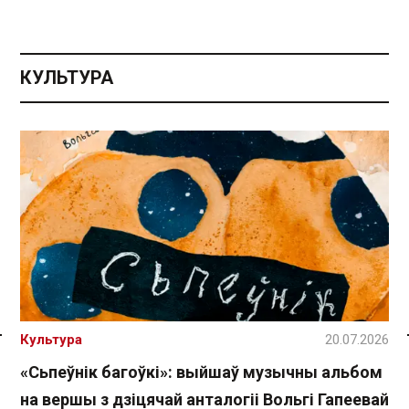
КУЛЬТУРА
Культура
20.07.2026
Спасылка без VPN
«Сьпеўнік багоўкі»: выйшаў музычны альбом
на вершы з дзіцячай анталогіі Вольгі Гапеевай