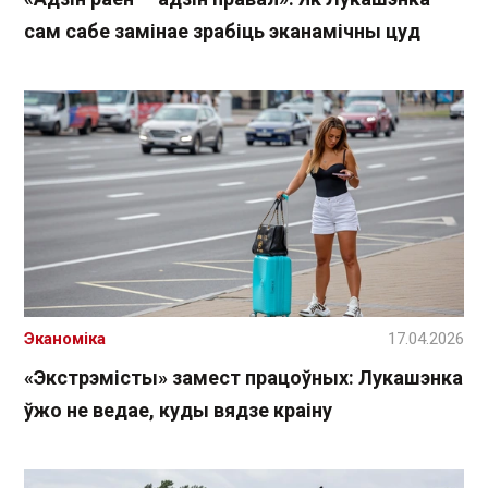
сам сабе замінае зрабіць эканамічны цуд
Эканоміка
17.04.2026
«Экстрэмісты» замест працоўных: Лукашэнка
ўжо не ведае, куды вядзе краіну