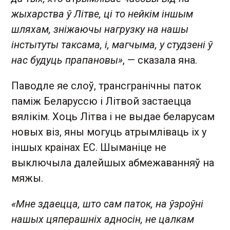
жыхарства ў Літве, ці то нейкім іншым
шляхам, зніжаючы нагрузку на нашы
інстытуты таксама, і, магчыма, у студзені ў
нас будуць прапановы»
, — сказала яна.
Паводле яе слоў, трансгранічны паток
паміж Беларуссю і Літвой застаецца
вялікім. Хоць Літва і не выдае беларусам
новых віз, яны могуць атрымліваць іх у
іншых краінах ЕС. Шыманіце не
выключыла далейшых абмежаванняў на
мяжы.
«Мне здаецца, што сам паток, на ўзроўні
нашых цяперашніх адносін, не цалкам