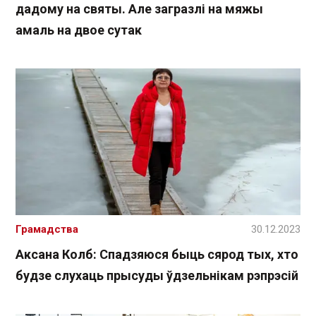
дадому на святы. Але загразлі на мяжы
амаль на двое сутак
Грамадства
30.12.2023
Аксана Колб: Спадзяюся быць сярод тых, хто
будзе слухаць прысуды ўдзельнікам рэпрэсій