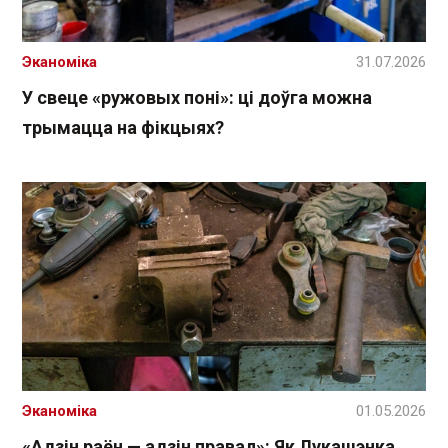
Эканоміка
31.07.2026
У свеце «ружовых поні»: ці доўга можна
трымацца на фікцыях?
Эканоміка
01.05.2026
«Адзін раён — адзін правал»: Як Лукашэнка