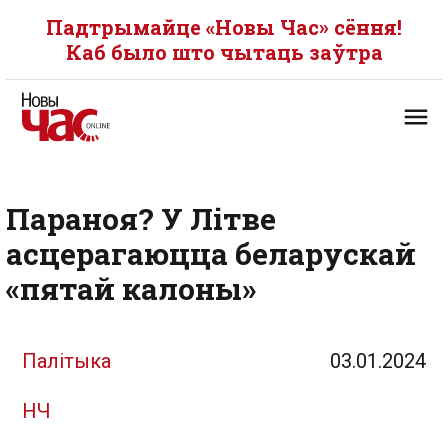
Падтрымайце «Новы Час» сёння!
Каб было што чытаць заўтра
Параноя? У Літве
асцерагаюцца беларускай
«пятай калоны»
Палітыка
03.01.2024
НЧ