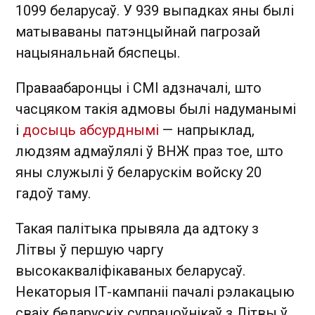
1099 беларусаў. У 939 выпадках яны былі
матываваны патэнцыйнай пагрозай
нацыянальнай бяспецы.
Праваабаронцы і СМІ адзначалі, што
часцяком такія адмовы былі надуманымі
і
досыць абсурднымі
— напрыклад,
людзям адмаўлялі ў ВНЖ праз тое, што
яны служылі ў беларускім войску 20
гадоў таму.
Такая палітыка прывяла да адтоку з
Літвы ў першую чаргу
высокакваліфікаваных беларусаў.
Некаторыя ІТ-кампаніі пачалі рэлакацыю
сваіх беларускіх супрацоўнікаў з Літвы ў