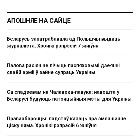
АПОШНЯЕ НА САЙЦЕ
Беларусь запатрабавала ад Польшчы выдаць
журналіста. Хронікі рэпрэсій 7 жніўня
Палова расіян не лічыць паспяховымі дзеянні
сваёй арміі ў вайне супраць Украіны
Са спадзевам на Чалавека-павука: навошта ў
Беларусі будуюць патэнцыйныя мэты для Украіны
Праваабаронцы: падстаў казаць пра змяншэнне
ціску няма. Хронікі рэпрэсій 6 жніўня