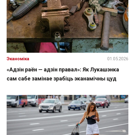
Эканоміка
01.05.2026
«Адзін раён — адзін правал»: Як Лукашэнка
сам сабе замінае зрабіць эканамічны цуд