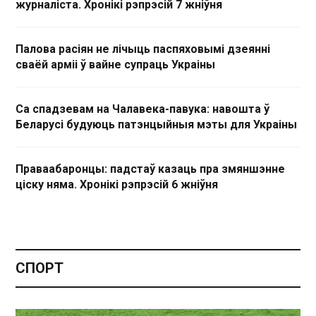
журналіста. Хронікі рэпрэсій 7 жніўня
Палова расіян не лічыць паспяховымі дзеянні
сваёй арміі ў вайне супраць Украіны
Са спадзевам на Чалавека-павука: навошта ў
Беларусі будуюць патэнцыйныя мэты для Украіны
Праваабаронцы: падстаў казаць пра змяншэнне
ціску няма. Хронікі рэпрэсій 6 жніўня
СПОРТ