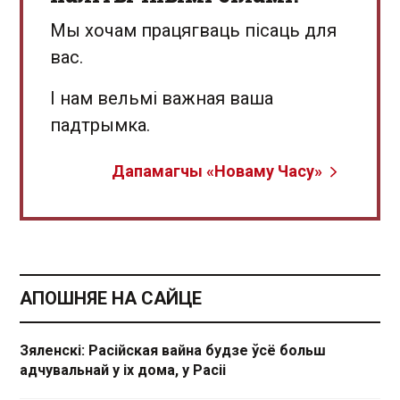
Мы хочам працягваць пісаць для
вас.
І нам вельмі важная ваша
падтрымка.
Дапамагчы «Новаму Часу»
АПОШНЯЕ НА САЙЦЕ
Зяленскі: Расійская вайна будзе ўсё больш
адчувальнай у іх дома, у Расіі