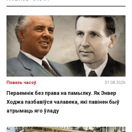
Повязь часоў
01.08.2026
Пераемнік без права на памылку. Як Энвер
Ходжа пазбавіўся чалавека, які павінен быў
атрымаць яго ўладу