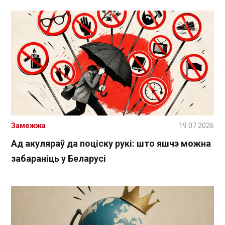
Замежжа
19.07.2026
Ад акуляраў да поціску рукі: што яшчэ можна
забараніць у Беларусі