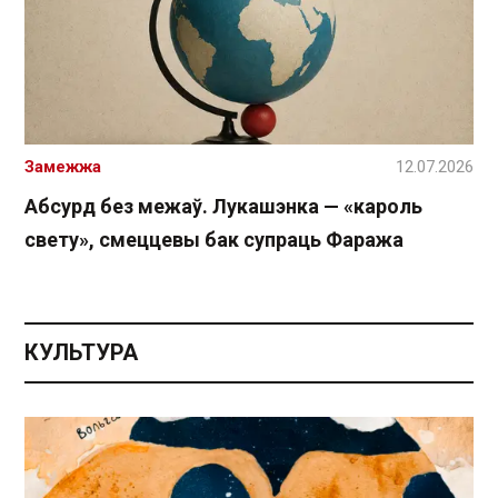
Замежжа
12.07.2026
Абсурд без межаў. Лукашэнка — «кароль
свету», смеццевы бак супраць Фаража
КУЛЬТУРА