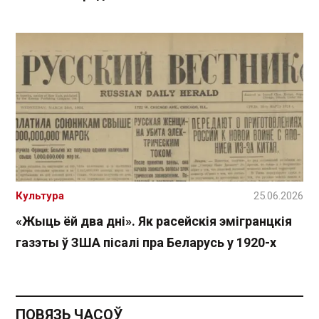
Культура
25.06.2026
«Жыць ёй два дні». Як расейскія эмігранцкія
газэты ў ЗША пісалі пра Беларусь у 1920-х
ПОВЯЗЬ ЧАСОЎ