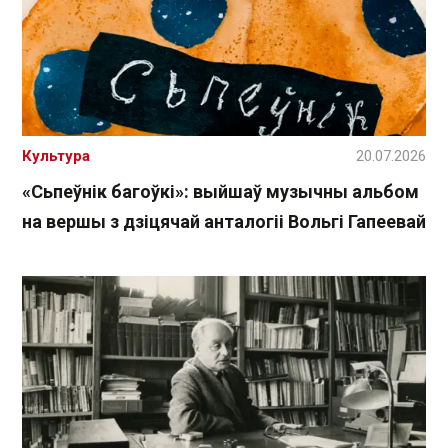
Культура
20.07.2026
«Сьпеўнік багоўкі»: выйшаў музычны альбом
на вершы з дзіцячай анталогіі Вольгі Гапеевай