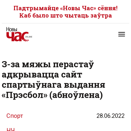
Падтрымайце «Новы Час» сёння!
Каб было што чытаць заўтра
З-за мяжы перастаў
адкрывацца сайт
спартыўнага выдання
«Прэсбол» (абноўлена)
Спорт
28.06.2022
НЧ