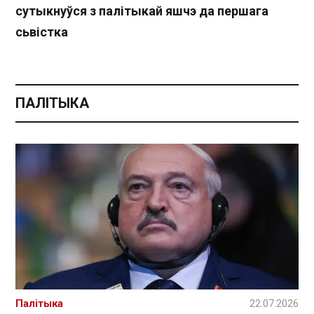
сутыкнуўся з палітыкай яшчэ да першага
сьвістка
ПАЛІТЫКА
Палітыка
22.07.2026