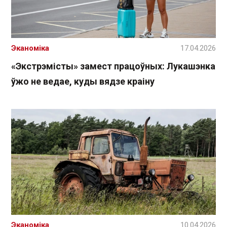
Эканоміка
17.04.2026
«Экстрэмісты» замест працоўных: Лукашэнка
ўжо не ведае, куды вядзе краіну
Эканоміка
10.04.2026