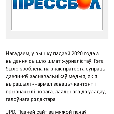
Нагадаем, у выніку падзей 2020 года з
выдання сышло шмат журналістаў. Гэта
было зроблена на знак пратэста супраць
дзеянняў заснавальнікаў медыя, якія
вырашылі «нармалізаваць» кантэнт і
прызначылі новага, лаяльнага да ўладаў,
галоўнага рэдактара.
UPD. Пазней сайт за мяжой пачаў