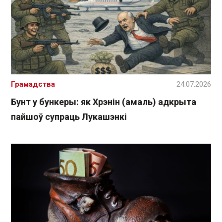
Грамадства
24.07.2026
Бунт у бункеры: як Хрэнін (амаль) адкрыта
пайшоў супраць Лукашэнкі