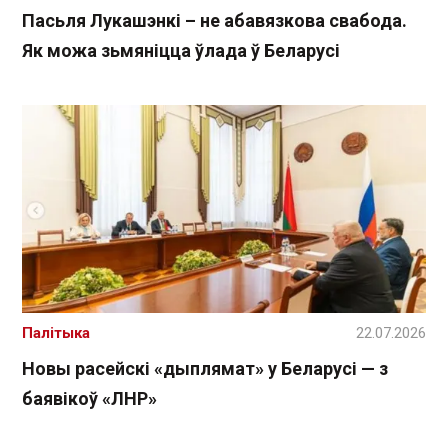
Пасьля Лукашэнкі – не абавязкова свабода.
Як можа зьмяніцца ўлада ў Беларусі
Палітыка
22.07.2026
Новы расейскі «дыплямат» у Беларусі — з
баявікоў «ЛНР»