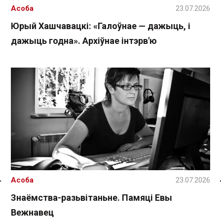
Асоба
23.07.2026
Юрый Хашчавацкі: «Галоўнае — дажыць, і
дажыць годна». Архіўнае інтэрв'ю
Асоба
23.07.2026
Спасылка без VPN
Знаёмства-разьвітаньне. Памяці Евы
Вежнавец