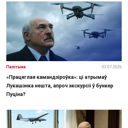
Палітыка
03.07.2026
«Працяглая камандзіроўка»: ці атрымаў
Лукашэнка нешта, апроч экскурсіі ў бункер
Пуціна?