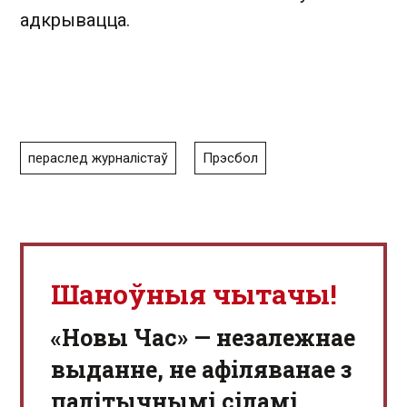
адкрывацца.
пераслед журналістаў
Прэсбол
Шаноўныя чытачы!
«Новы Час» — незалежнае
выданне, не афіляванае з
палітычнымі сіламі.