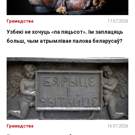
Грамадства
17.07.2026
Узбекі не хочуць «па пяцьсот». Ім заплацяць
больш, чым атрымлівае палова беларусаў?
Грамадства
16.07.2026