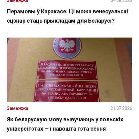
Замежжа
04.08.2026
Перамовы ў Каракасе. Ці можа венесуэльскі
сцэнар стаць прыкладам для Беларусі?
Замежжа
21.07.2026
Як беларускую мову вывучаюць у польскіх
універсітэтах — і навошта гэта сёння