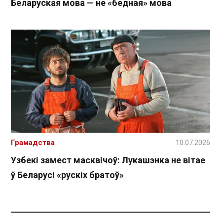
Беларуская мова — не «бедная» мова
Грамадства
10.07.2026
Узбекі замест масквічоў: Лукашэнка не вітае
ў Беларусі «рускіх братоў»