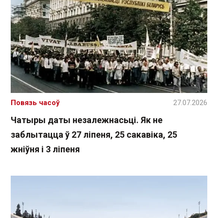
Повязь часоў
27.07.2026
Чатыры даты незалежнасьці. Як не
заблытацца ў 27 ліпеня, 25 сакавіка, 25
жніўня і 3 ліпеня