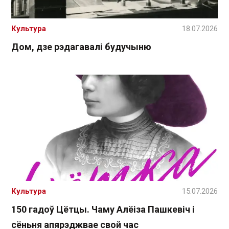
Культура
18.07.2026
Дом, дзе рэдагавалі будучыню
Культура
15.07.2026
150 гадоў Цётцы. Чаму Алёіза Пашкевіч і
сёньня апярэджвае свой час