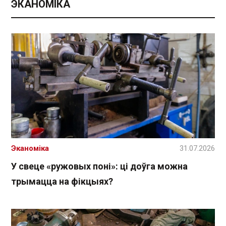
ЭКАНОМІКА
Эканоміка
31.07.2026
У свеце «ружовых поні»: ці доўга можна
трымацца на фікцыях?