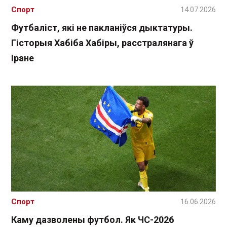
Спорт
14.07.2026
Футбаліст, які не пакланіўся дыктатуры.
Гісторыя Хабіба Хабіры, расстралянага ў
Іране
Спорт
16.06.2026
Каму дазволены футбол. Як ЧС-2026