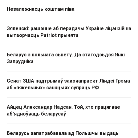
Незалежнасць коштам піва
Зяленскі: рашэнне аб перадачы Украіне ліцэнзій на
вытворчасць Patriot прынята
Беларус з вольнага сьвету. Да стагодзьдзя Янкі
Запрудніка
Сенат ЗША падтрымаў законапраект Ліндсі Грэма
аб «пякельных» санкцыях супраць РФ
Айцец Аляксандар Надсан. Той, хто працягвае
аб'ядноўваць беларусаў
Беларусь запатрабавала ад Польшчы выдаць