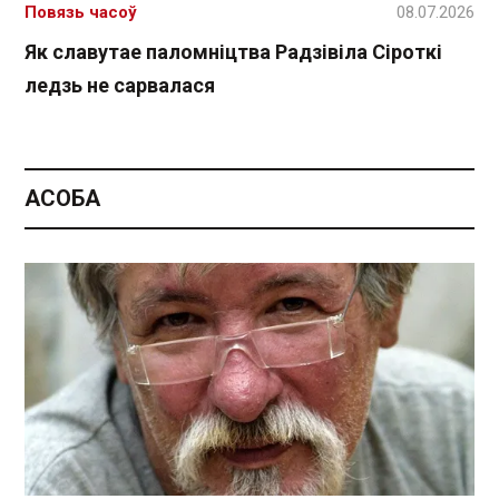
Повязь часоў
08.07.2026
Як славутае паломніцтва Радзівіла Сіроткі
ледзь не сарвалася
АСОБА