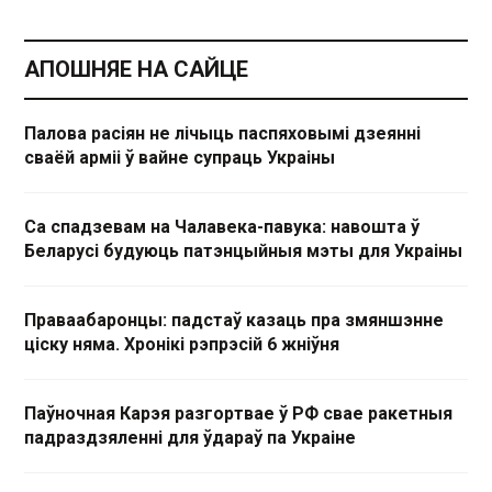
АПОШНЯЕ НА САЙЦЕ
Палова расіян не лічыць паспяховымі дзеянні
сваёй арміі ў вайне супраць Украіны
Са спадзевам на Чалавека-павука: навошта ў
Беларусі будуюць патэнцыйныя мэты для Украіны
Праваабаронцы: падстаў казаць пра змяншэнне
ціску няма. Хронікі рэпрэсій 6 жніўня
Паўночная Карэя разгортвае ў РФ свае ракетныя
падраздзяленні для ўдараў па Украіне