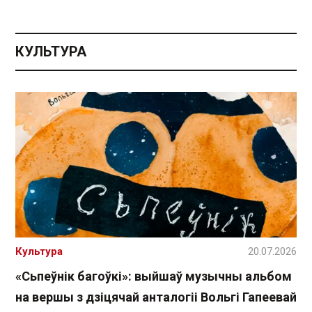
КУЛЬТУРА
Культура
20.07.2026
«Сьпеўнік багоўкі»: выйшаў музычны альбом
на вершы з дзіцячай анталогіі Вольгі Гапеевай