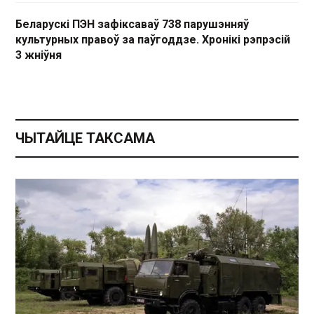
Беларускі ПЭН зафіксаваў 738 парушэнняў
культурных правоў за паўгоддзе. Хронікі рэпрэсій
3 жніўня
ЧЫТАЙЦЕ ТАКСАМА