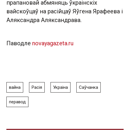
прапановай абмяняць ўкраінскіх
вайскоўцаў на расійцаў Яўгена Ярафеева і
Аляксандра Аляксандрава.
Паводле
novayagazeta.ru
вайна
Расія
Украіна
Саўчанка
перавод