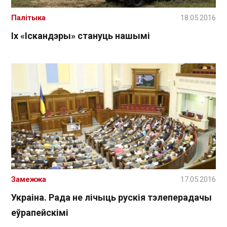
Палітыка
18.05.2016
Іх «Іскандэры» стануць нашымі
Замежжа
17.05.2016
Украіна. Рада не лічыць рускія тэлеперадачы
еўрапейскімі