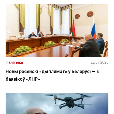
Палітыка
22.07.2026
Новы расейскі «дыплямат» у Беларусі — з
баявікоў «ЛНР»