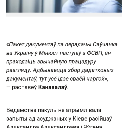
«
Пакет дакументаў па перадачы Саўчанка
ва Украіну ў Мінюст паступіў з ФСВП, ён
праходзіць звычайную працэдуру
разгляду. Адбываецца збор дадатковых
дакументаў, тут усё ідзе сваёй чаргой
»,
— распавёў
Канавалаў
.
Ведамства пакуль не атрымлівала
запыты ад асуджаных у Кіеве расійцаў
Аляксандра Аляксандрава і Яўгена