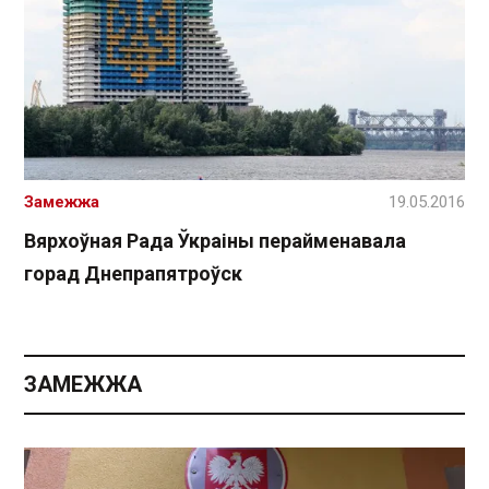
Замежжа
19.05.2016
Вярхоўная Рада Ўкраіны перайменавала
горад Днепрапятроўск
ЗАМЕЖЖА