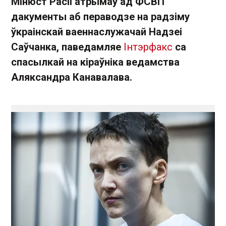
Мінюст Расіі атрымаў ад ФСВП
дакументы аб пераводзе на радзіму
ўкраінскай ваеннаслужачай Надзеі
Саўчанка, паведамляе
Інтэрфакс
са
спасылкай на кіраўніка ведамства
Аляксандра Канавалава.