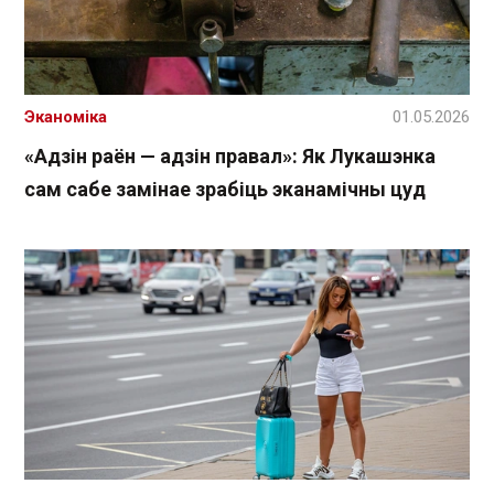
Эканоміка
01.05.2026
«Адзін раён — адзін правал»: Як Лукашэнка
сам сабе замінае зрабіць эканамічны цуд