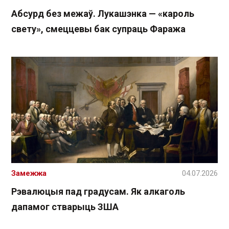
Абсурд без межаў. Лукашэнка — «кароль
свету», смеццевы бак супраць Фаража
Замежжа
04.07.2026
Рэвалюцыя пад градусам. Як алкаголь
дапамог стварыць ЗША