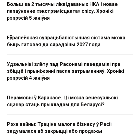
Больш за 2 тысячы ліквідаваных НКА і новае
папаўненне «экстрэмісцкага» спісу. Хронікі
рэпрэсій 5 жніўня
Еўрапейская супрацьбалістычная сістэма можа
быць гатовая да сярэдзіны 2027 года
Удзельнікі злёту пад Расонамі паведамілі пра
збіццё і прыніжэнні пасля затрыманняў. Хронікі
рэпрэсій 4 жніўня
Перамовы ў Каракасе. Ці можа венесуэльскі
сцэнар стаць прыкладам для Беларусі?
Рэха вайны: Траціна малога бізнесу ў Расіі
задумалася аб закрыцці або продажы