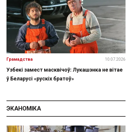
Грамадства
10.07.2026
Узбекі замест масквічоў: Лукашэнка не вітае
ў Беларусі «рускіх братоў»
ЭКАНОМІКА