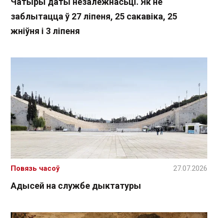
Чатыры даты незалежнасьці. Як не
заблытацца ў 27 ліпеня, 25 сакавіка, 25
жніўня і 3 ліпеня
Повязь часоў
27.07.2026
Адысей на службе дыктатуры