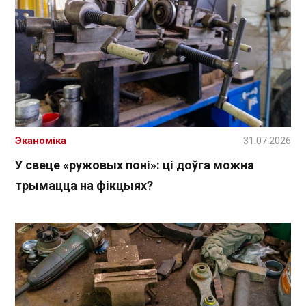
Эканоміка
31.07.2026
У свеце «ружовых поні»: ці доўга можна
трымацца на фікцыях?