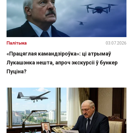
Палітыка
03.07.2026
«Працяглая камандзіроўка»: ці атрымаў
Лукашэнка нешта, апроч экскурсіі ў бункер
Пуціна?