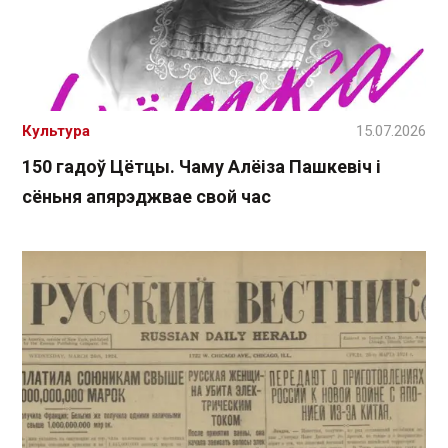
Культура
15.07.2026
150 гадоў Цётцы. Чаму Алёіза Пашкевіч і
сёньня апярэджвае свой час