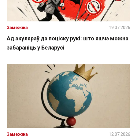
Замежжа
19.07.2026
Ад акуляраў да поціску рукі: што яшчэ можна
забараніць у Беларусі
Замежжа
12.07.2026