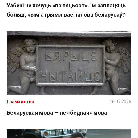
Узбекі не хочуць «па пяцьсот». Ім заплацяць
больш, чым атрымлівае палова беларусаў?
Грамадства
16.07.2026
Беларуская мова — не «бедная» мова