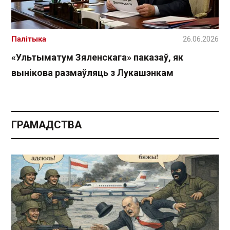
Палітыка
26.06.2026
«Ультыматум Зяленскага» паказаў, як
вынікова размаўляць з Лукашэнкам
ГРАМАДСТВА