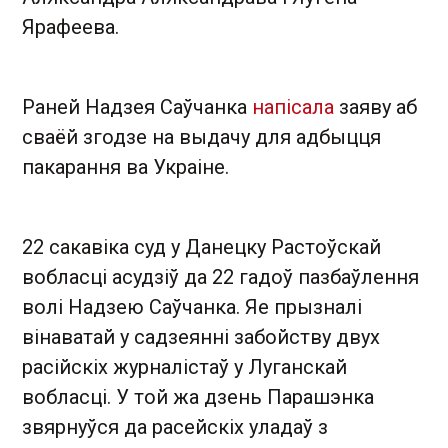
Ярафеева.
Раней Надзея Саўчанка
напісала
заяву аб
сваёй згодзе на выдачу для адбыцця
пакарання ва Украіне.
22 сакавіка суд у Данецку Растоўскай
вобласці асудзіў да 22 гадоў пазбаўлення
волі Надзею Саўчанка. Яе прызналі
вінаватай у садзеянні забойству двух
расійскіх журналістаў у Луганскай
вобласці. У той жа дзень Парашэнка
звярнуўся да расейскіх уладаў з