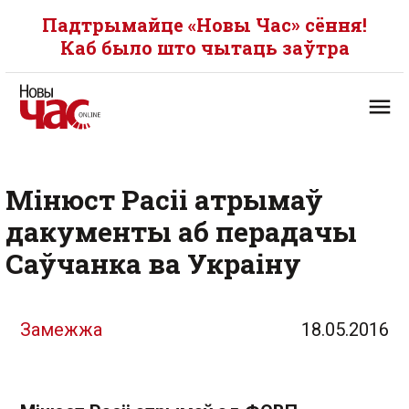
Падтрымайце «Новы Час» сёння!
Каб было што чытаць заўтра
Мінюст Расіі атрымаў
дакументы аб перадачы
Саўчанка ва Украіну
Замежжа
18.05.2016