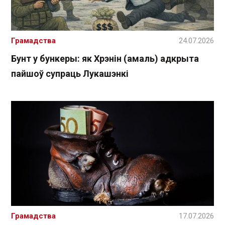
Грамадства
24.07.2026
Бунт у бункеры: як Хрэнін (амаль) адкрыта
пайшоў супраць Лукашэнкі
Грамадства
17.07.2026