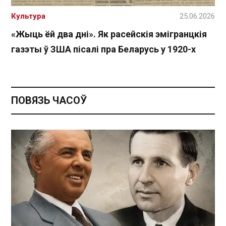
Культура
25.06.2026
«Жыць ёй два дні». Як расейскія эмігранцкія
газэты ў ЗША пісалі пра Беларусь у 1920-х
ПОВЯЗЬ ЧАСОЎ