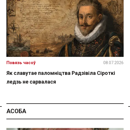
Повязь часоў
08.07.2026
Як славутае паломніцтва Радзівіла Сіроткі
ледзь не сарвалася
АСОБА
Спасылка без VPN