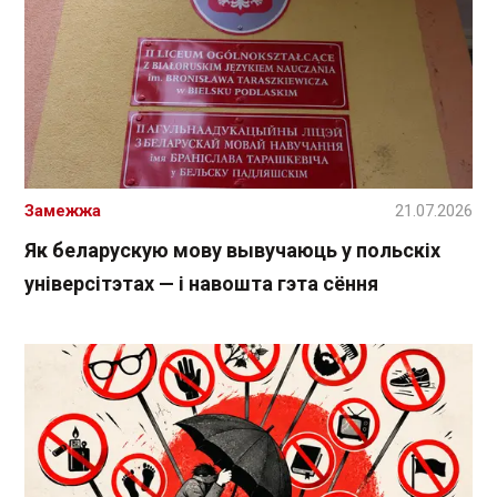
Замежжа
21.07.2026
Як беларускую мову вывучаюць у польскіх
універсітэтах — і навошта гэта сёння