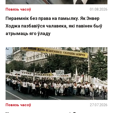
Повязь часоў
01.08.2026
Пераемнік без права на памылку. Як Энвер
Ходжа пазбавіўся чалавека, які павінен быў
атрымаць яго ўладу
Повязь часоў
27.07.2026