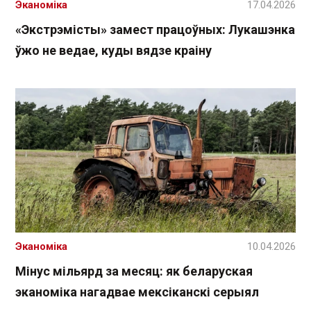
Эканоміка
17.04.2026
«Экстрэмісты» замест працоўных: Лукашэнка
ўжо не ведае, куды вядзе краіну
Эканоміка
10.04.2026
Мінус мільярд за месяц: як беларуская
эканоміка нагадвае мексіканскі серыял