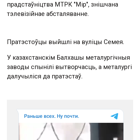
прадстаўніцтва МТРК "Мір", знішчана
тэлевізійнае абсталяванне.
Пратэстоўцы выйшлі на вуліцы Семея.
У казахстанскім Балхашы металургічныя
заводы спынілі вытворчасць, а металургі
далучыліся да пратэстаў.