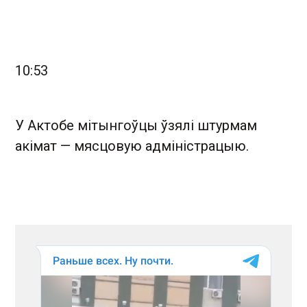
10:53
У Актобе мітынгоўцы ўзялі штурмам
акімат — мясцовую адміністрацыю.