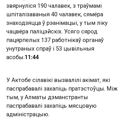
звярнуліся 190 чалавек, з траўмамі
шпіталізаваныя 40 чалавек, сямёра
знаходзяцца ў рэанімацыі, у тым ліку
чацвёра паліцэйскіх. Усяго сярод
пацярпелых 137 работнікаў органаў
унутраных спраў і 53 цывільныя
асобы.
11:44
У Актобе сілавікі вызвалілі акімат, які
паспрабавалі захапіць пратэстоўцы. Між
тым, у Алматы дэманстранты
паспрабавалі захапіць мясцовую
адміністрацыю.