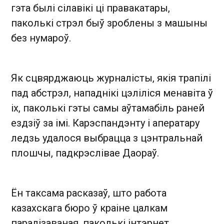
гэта былі сілавікі ці правакатары,
паколькі стрэл быў зроблены з машыны
без нумароў.
Як сцвярджаюць журналісты, якія трапілі
пад абстрэл, нападнікі цэліліся менавіта ў
іх, паколькі гэты самы аўтамабіль раней
ездзіў за імі. Карэспандэнту і аператару
ледзь удалося выбрацца з цэнтральнай
плошчы, падкрэслівае Даораў.
Ён таксама расказаў, што работа
казахскага бюро ў краіне цалкам
паралізаваная, паколькі інтэрнет