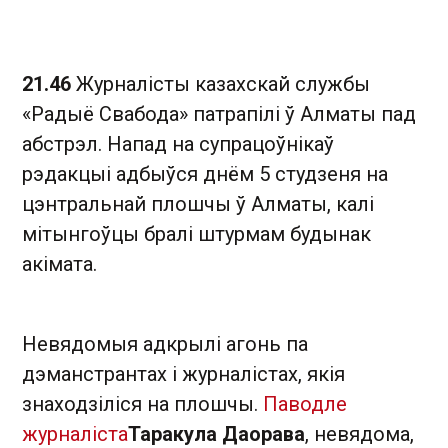
21.46
Журналісты казахскай службы
«Радыё Свабода» патрапілі ў Алматы пад
абстрэл. Напад на супрацоўнікаў
рэдакцыі адбыўся днём 5 студзеня на
цэнтральнай плошчы ў Алматы, калі
мітынгоўцы бралі штурмам будынак
акімата.
Невядомыя адкрылі агонь па
дэманстрантах і журналістах, якія
знаходзіліся на плошчы.
Паводле
журналіста
Таракула Даорава
, невядома,