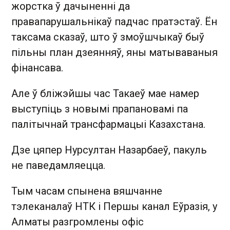
жорстка ў дачыненні да
правапарушальнікаў падчас пратэстаў. Ён
таксама сказаў, што ў змоўшчыкаў быў
пільны план дзеянняў, яны матываваныя
фінансава.
Але ў бліжэйшы час Такаеў мае намер
выступіць з новымі прапановамі па
палітычнай трансфармацыі Казахстана.
Дзе цяпер Нурсултан Назарбаеў, пакуль
не паведамляецца.
Тым часам спынена вяшчанне
тэлеканалаў НТК і Першы канал Еўразія, у
Алматы разгромлены офіс