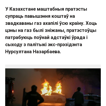
У Казахстане маштабныя пратэсты
супраць павышэння коштаў на
звадкаваны газ ахапілі ўсю краіну. Хоць
цэны на газ былі зніжаны, пратэстоўцы
патрабуюць поўнай адстаўкі ўрада і
сыходу з палітыкі экс-прэзідэнта
Нурсултана Назарбаева.