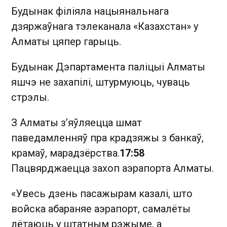
Будынак філіяла нацыянальнага
дзяржаўнага тэлеканала «Казахстан» у
Алматы цяпер гарыць.
Будынак Дэпартамента паліцыі Алматы
яшчэ не захапілі, штурмуюць, чуваць
стрэлы.
З Алматы з’яўляецца шмат
паведамленняў пра крадзяжы з банкаў,
крамаў, марадзёрства.
17:58
Пацвярджаецца захоп аэрапорта Алматы.
«Увесь дзень пасажырам казалі, што
войска абараняе аэрапорт, самалёты
лётаюць у штатным рэжыме, а