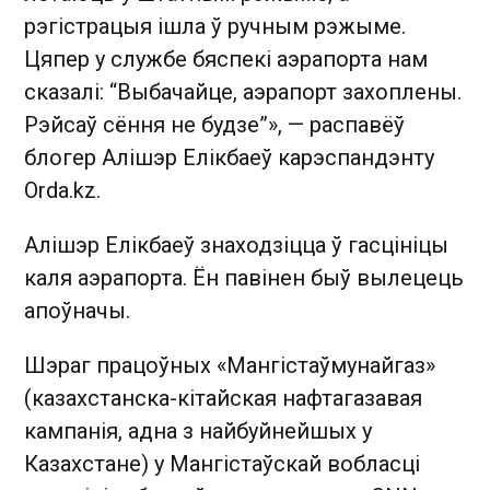
рэгістрацыя ішла ў ручным рэжыме.
Цяпер у службе бяспекі аэрапорта нам
сказалі: “Выбачайце, аэрапорт захоплены.
Рэйсаў сёння не будзе”», — распавёў
блогер Алішэр Елікбаеў карэспандэнту
Orda.kz.
Алішэр Елікбаеў знаходзіцца ў гасцініцы
каля аэрапорта. Ён павінен быў вылецець
апоўначы.
Шэраг працоўных «Мангістаўмунайгаз»
(казахстанска-кітайская нафтагазавая
кампанія, адна з найбуйнейшых у
Казахстане) у Мангістаўскай вобласці