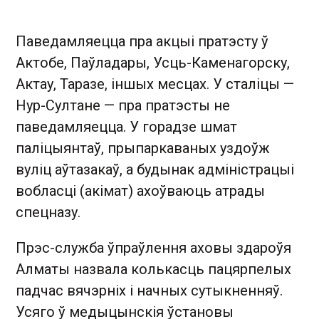
Паведамляецца пра акцыі пратэсту ў
Актобе, Паўладары, Усць-Каменагорску,
Актау, Таразе, іншых месцах. У сталіцы —
Нур-Султане — пра пратэсты не
паведамляецца. У горадзе шмат
паліцыянтаў, прыпаркаваных уздоўж
вуліц аўтазакаў, а будынак адміністрацыі
вобласці (акімат) ахоўваюць атрады
спецназу.
Прэс-служба ўпраўлення аховы здароўя
Алматы назвала колькасць пацярпелых
падчас вячэрніх і начных сутыкненняў.
Усяго ў медыцынскія ўстановы