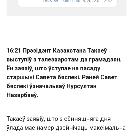
16:21 Прэзідэнт Казахстана Такаеў
выступіў з тэлезваротам да грамадзян.
Ён заявіў, што ўступае на пас
аду
старшыні Савета бяспекі. Раней Савет
бяспекі ўзначальваў Нурсултан
Назарбаеў.
Такаеў заявіў, што з сённяшняга дня
ўлада мае намер дзейнічаць максімальна