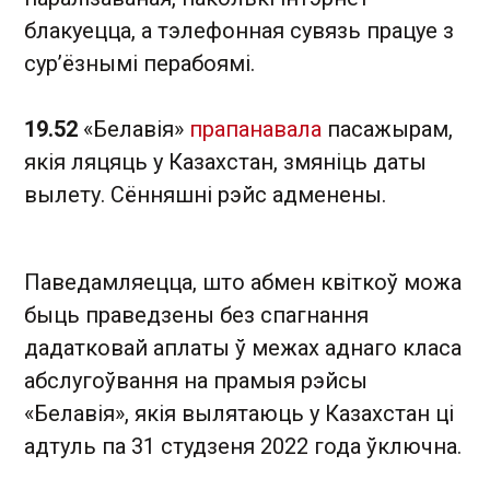
блакуецца, а тэлефонная сувязь працуе з
сур’ёзнымі перабоямі.
19.52
«Белавія»
прапанавала
пасажырам,
якія ляцяць у Казахстан, змяніць даты
вылету. Сённяшні рэйс адменены.
Паведамляецца, што абмен квіткоў можа
быць праведзены без спагнання
дадатковай аплаты ў межах аднаго класа
абслугоўвання на прамыя рэйсы
«Белавія», якія вылятаюць у Казахстан ці
адтуль па 31 студзеня 2022 года ўключна.