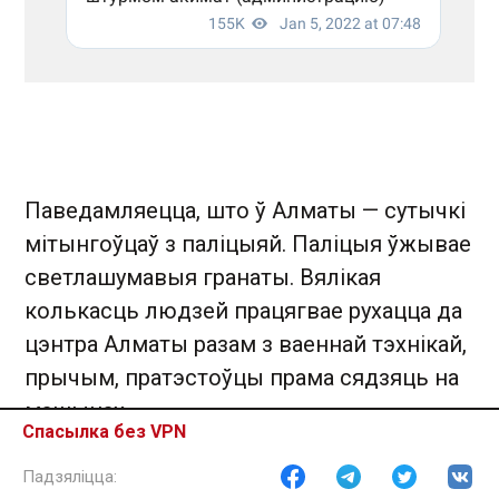
Паведамляецца, што ў Алматы — сутычкі
мітынгоўцаў з паліцыяй. Паліцыя ўжывае
светлашумавыя гранаты. Вялікая
колькасць людзей працягвае рухацца да
цэнтра Алматы разам з ваеннай тэхнікай,
прычым, пратэстоўцы прама сядзяць на
машынах
Спасылка без VPN
10:46