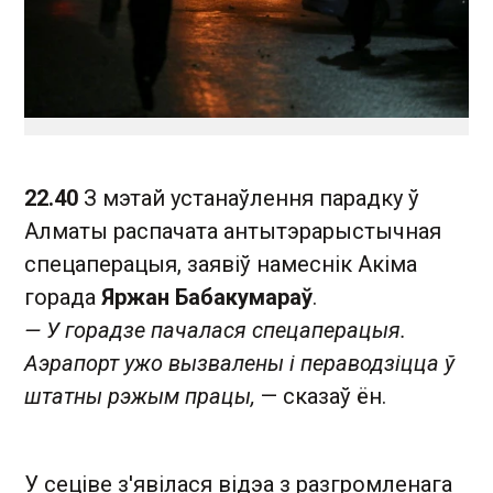
22.40
З мэтай устанаўлення парадку ў
Алматы распачата антытэрарыстычная
спецаперацыя, заявіў намеснік Акіма
горада
Яржан Бабакумараў
.
— У горадзе пачалася спецаперацыя.
Аэрапорт ужо вызвалены і пераводзіцца ў
штатны рэжым працы,
— сказаў ён.
У сеціве з'явілася відэа з разгромленага