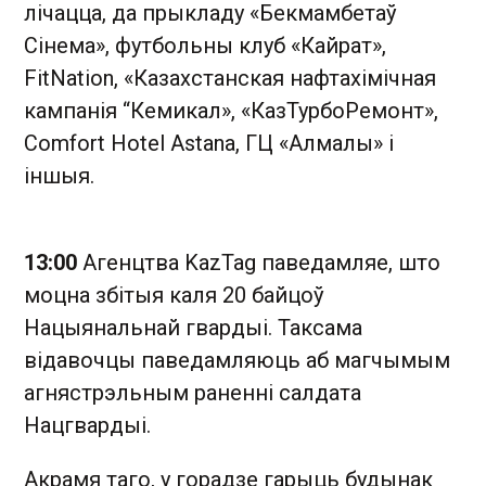
лічацца, да прыкладу «Бекмамбетаў
Сінема», футбольны клуб «Кайрат»,
FitNation, «Казахстанская нафтахімічная
кампанія “Кемикал», «КазТурбоРемонт»,
Comfort Hotel Astana, ГЦ «Алмалы» і
іншыя.
13:00
Агенцтва KazTag паведамляе, што
моцна збітыя каля 20 байцоў
Нацыянальнай гвардыі. Таксама
відавочцы паведамляюць аб магчымым
агнястрэльным раненні салдата
Нацгвардыі.
Акрамя таго, у горадзе гарыць будынак