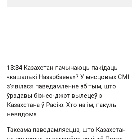
13:34
Казахстан пачынаюць пакідаць
«кашалькі Назарбаева»? У мясцовых СМІ
з'явілася паведамленне аб тым, што
ўрадавы бізнес-джэт вылецеў з
Казахстана ў Расію. Хто на ім, пакуль
невядома.
Таксама паведамляецца, што Казахстан
на прыватным самалёце пакінуў Патох