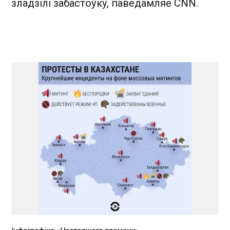
зладзілі забастоўку, паведамляе CNN.