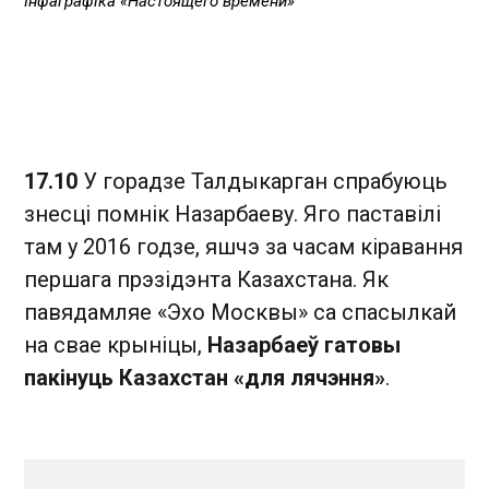
Інфаграфіка «Настоящего времени»
17.10
У горадзе Талдыкарган спрабуюць
знесці помнік Назарбаеву. Яго паставілі
там у 2016 годзе, яшчэ за часам кіравання
першага прэзідэнта Казахстана. Як
павядамляе «Эхо Москвы» са спасылкай
на свае крыніцы,
Назарбаеў гатовы
пакінуць Казахстан «для лячэння»
.