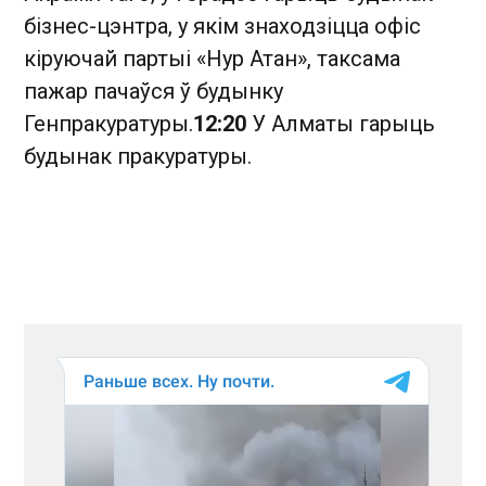
бізнес-цэнтра, у якім знаходзіцца офіс
кіруючай партыі «Нур Атан», таксама
пажар пачаўся ў будынку
Генпракуратуры.
12:20
У Алматы гарыць
будынак пракуратуры.