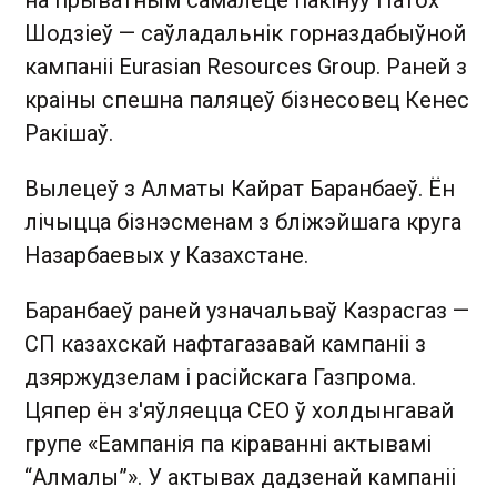
Шодзіеў — саўладальнік горназдабыўной
кампаніі Eurasian Resources Group. Раней з
краіны спешна паляцеў бізнесовец Кенес
Ракішаў.
Вылецеў з Алматы Кайрат Баранбаеў. Ён
лічыцца бізнэсменам з бліжэйшага круга
Назарбаевых у Казахстане.
Баранбаеў раней узначальваў Казрасгаз —
СП казахскай нафтагазавай кампаніі з
дзяржудзелам і расійскага Газпрома.
Цяпер ён з'яўляецца СЕО ў холдынгавай
групе «Еампанія па кіраванні актывамі
“Алмалы”». У актывах дадзенай кампаніі