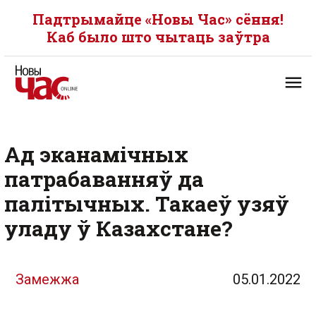
Падтрымайце «Новы Час» сёння!
Каб было што чытаць заўтра
Ад эканамічных
патрабаванняў да
палітычных. Такаеў узяў
уладу ў Казахстане?
Замежжа
05.01.2022