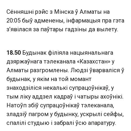
Сённяшні рэйс з Мінска ў Алматы на
20:05 быў адменены, інфармацыя пра гэта
з’явілася за паўтары гадзіны да вылету.
18.50
Будынак філіяла нацыянальнага
дзяржаўнага тэлеканала «Казахстан» у
Алматы разгромлены. Людзі ўварваліся ў
будынак, у якім на той момант
знаходзіліся некалькі супрацоўнікаў, у
тым ліку аддзел кадраў і чатыры ахоўнікі.
Натоўп збіў супрацоўнікаў тэлеканала,
зладзіў пагром у будынку, ускрылі сейфы,
спалілі студыю і забралі ўсю апаратуру.