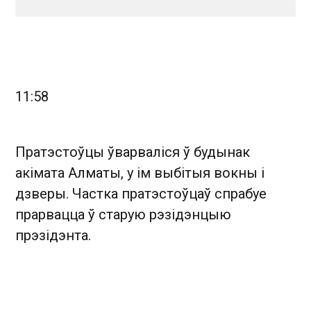
11:58
Пратэстоўцы ўварваліся ў будынак
акімата Алматы, у ім выбітыя вокны і
дзверы. Частка пратэстоўцаў спрабуе
прарвацца ў старую рэзідэнцыю
прэзідэнта.